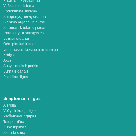
Plaučiai ir kvėpavimas
Virškinimo sistema
Endokrininė sistema
Smegenys, nervų sistema
Šlapimo organai ir inkstai
Stuburas, kaulai, sąnariai
Raumenys ir sausgyslės
Lytiniai organai
Oda, plaukai ir nagai
Limfmazgiai, kraujas ir imunitetas
Krūtys
Akys
Ausys, nosis ir gerklė
Burna ir dantys
Psichikos ligos
Simptomai ir ligos
Alergija
Vėžys ir kraujo ligos
Peršalimas ir gripas
Temperatūra
Kūno tirpimas
Skauda šoną