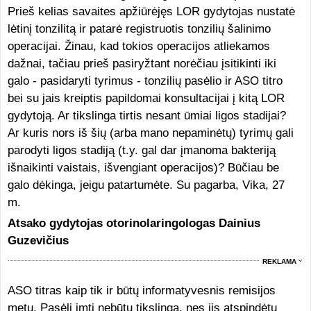
Prieš kelias savaites apžiūrėjęs LOR gydytojas nustatė
lėtinį tonzilitą ir patarė registruotis tonzilių šalinimo
operacijai. Žinau, kad tokios operacijos atliekamos
dažnai, tačiau prieš pasiryžtant norėčiau įsitikinti iki
galo - pasidaryti tyrimus - tonzilių pasėlio ir ASO titro
bei su jais kreiptis papildomai konsultacijai į kitą LOR
gydytoją. Ar tikslinga tirtis nesant ūmiai ligos stadijai?
Ar kuris nors iš šių (arba mano nepaminėtų) tyrimų gali
parodyti ligos stadiją (t.y. gal dar įmanoma bakteriją
išnaikinti vaistais, išvengiant operacijos)? Būčiau be
galo dėkinga, jeigu patartumėte. Su pagarba, Vika, 27
m.
Atsako gydytojas otorinolaringologas Dainius
Guzevičius
REKLAMA
ASO titras kaip tik ir būtų informatyvesnis remisijos
metu. Pasėlį imti nebūtų tikslinga, nes jis atspindėtų