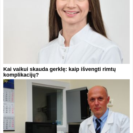
Kai vaikui skauda gerklę: kaip išvengti rimtų
komplikacijų?