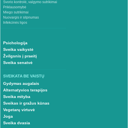
Svorio kontrolė, valgymo sutrikimai
Priklausomybė
Miego sutrikimai
Nuovargis ir silpnumas
Infekcinės ligos
Psichologija
Sveika vaikystė
Žvilgsnis į praeitį
Sveika senatvė
SVEIKATA BE VAISTŲ
Gydymas augalais
Alternatyvios terapijos
Sveika mityba
Sveikas ir gražus kūnas
Vegetarų virtuvė
Joga
Sveika dvasia