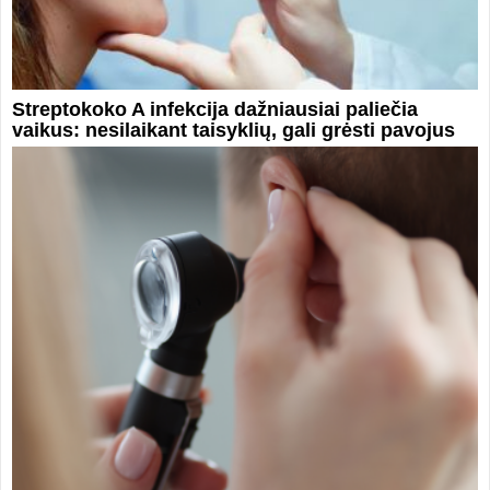
Streptokoko A infekcija dažniausiai paliečia
vaikus: nesilaikant taisyklių, gali grėsti pavojus