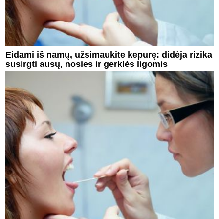
Eidami iš namų, užsimaukite kepurę: didėja rizika
susirgti ausų, nosies ir gerklės ligomis