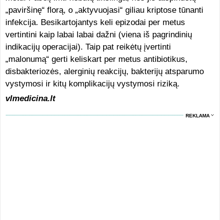
„paviršinę“ florą, o „aktyvuojasi“ giliau kriptose tūnanti
infekcija. Besikartojantys keli epizodai per metus
vertintini kaip labai labai dažni (viena iš pagrindinių
indikacijų operacijai). Taip pat reikėtų įvertinti
„malonumą“ gerti keliskart per metus antibiotikus,
disbakteriozės, alerginių reakcijų, bakterijų atsparumo
vystymosi ir kitų komplikacijų vystymosi riziką.
vlmedicina.lt
REKLAMA