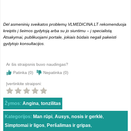
Dėl asmeninių sveikatos problemų VLMEDICINA.LT rekomenduoja
kreiptis į šeimos gydytoją arba su jo siuntimu – į specialistą.
Atsakymai, publikuojami portale, jokiais būdais negali pakeisti
gydytojo konsultacijos.
Ar šis straipsnis buvo naudingas?
Patinka (
0
)
Nepatinka (
0
)
Įvertinkite straipsni:
Žymos:
Angina
,
tonzilitas
Kategorijos:
Man rūpi
,
Ausys, nosis ir gerklė
,
Simptomai ir ligos
,
Peršalimas ir gripas
,