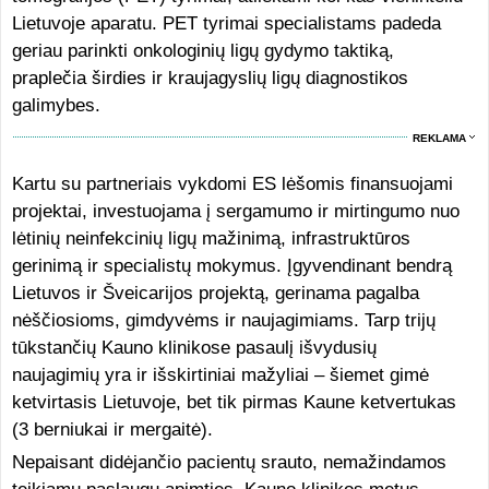
Lietuvoje aparatu. PET tyrimai specialistams padeda
geriau parinkti onkologinių ligų gydymo taktiką,
praplečia širdies ir kraujagyslių ligų diagnostikos
galimybes.
REKLAMA
Kartu su partneriais vykdomi ES lėšomis finansuojami
projektai, investuojama į sergamumo ir mirtingumo nuo
lėtinių neinfekcinių ligų mažinimą, infrastruktūros
gerinimą ir specialistų mokymus. Įgyvendinant bendrą
Lietuvos ir Šveicarijos projektą, gerinama pagalba
nėščiosioms, gimdyvėms ir naujagimiams. Tarp trijų
tūkstančių Kauno klinikose pasaulį išvydusių
naujagimių yra ir išskirtiniai mažyliai – šiemet gimė
ketvirtasis Lietuvoje, bet tik pirmas Kaune ketvertukas
(3 berniukai ir mergaitė).
Nepaisant didėjančio pacientų srauto, nemažindamos