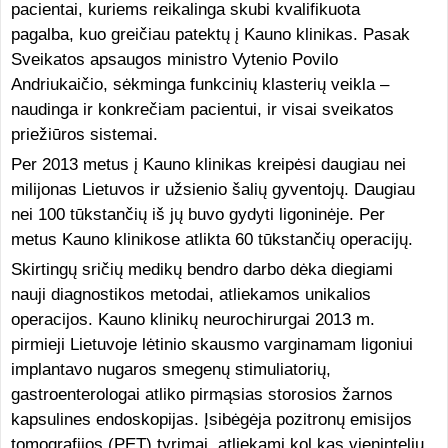
pacientai, kuriems reikalinga skubi kvalifikuota
pagalba, kuo greičiau patektų į Kauno klinikas. Pasak
Sveikatos apsaugos ministro Vytenio Povilo
Andriukaičio, sėkminga funkcinių klasterių veikla –
naudinga ir konkrečiam pacientui, ir visai sveikatos
priežiūros sistemai.
Per 2013 metus į Kauno klinikas kreipėsi daugiau nei
milijonas Lietuvos ir užsienio šalių gyventojų. Daugiau
nei 100 tūkstančių iš jų buvo gydyti ligoninėje. Per
metus Kauno klinikose atlikta 60 tūkstančių operacijų.
Skirtingų sričių medikų bendro darbo dėka diegiami
nauji diagnostikos metodai, atliekamos unikalios
operacijos. Kauno klinikų neurochirurgai 2013 m.
pirmieji Lietuvoje lėtinio skausmo varginamam ligoniui
implantavo nugaros smegenų stimuliatorių,
gastroenterologai atliko pirmąsias storosios žarnos
kapsulines endoskopijas. Įsibėgėja pozitronų emisijos
tomografijos (PET) tyrimai, atliekami kol kas vieninteliu