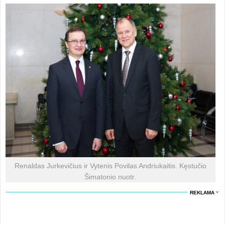
Renaldas Jurkevičius ir Vytenis Povilas Andriukaitis. Kęstučio
Šimatonio nuotr.
REKLAMA