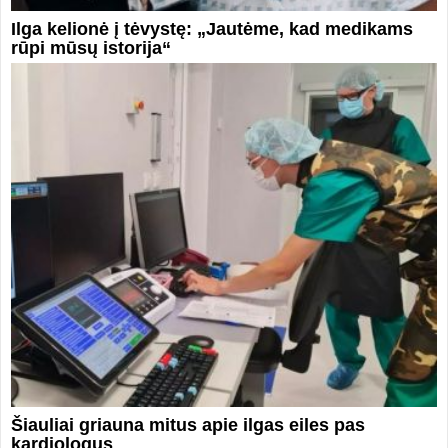
Ilga kelionė į tėvystę: „Jautėme, kad medikams
rūpi mūsų istorija“
Šiauliai griauna mitus apie ilgas eiles pas
kardiologus