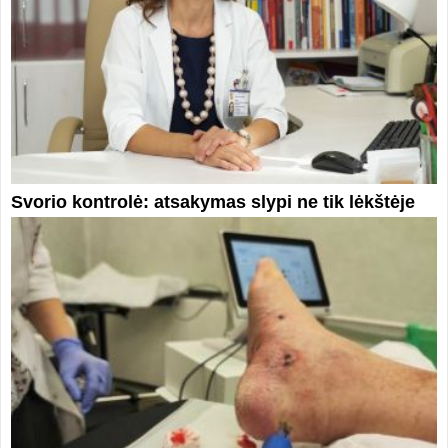
Svorio kontrolė: atsakymas slypi ne tik lėkštėje