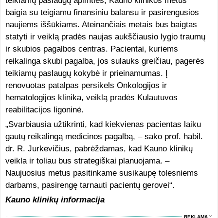
teikiamų paslaugų apimties, Kauno klinikos metus
baigia su teigiamu finansiniu balansu ir pasirengusios
naujiems iššūkiams. Ateinančiais metais bus baigtas
statyti ir veiklą pradės naujas aukščiausio lygio traumų
ir skubios pagalbos centras. Pacientai, kuriems
reikalinga skubi pagalba, jos sulauks greičiau, pagerės
teikiamų paslaugų kokybė ir prieinamumas. Į
renovuotas patalpas persikels Onkologijos ir
hematologijos klinika, veiklą pradės Kulautuvos
reabilitacijos ligoninė.
„Svarbiausia užtikrinti, kad kiekvienas pacientas laiku
gautų reikalingą medicinos pagalbą, – sako prof. habil.
dr. R. Jurkevičius, pabrėždamas, kad Kauno klinikų
veikla ir toliau bus strategiškai planuojama. –
Naujuosius metus pasitinkame susikaupę tolesniems
darbams, pasirengę tarnauti pacientų gerovei“.
Kauno klinikų informacija
REKLAMA