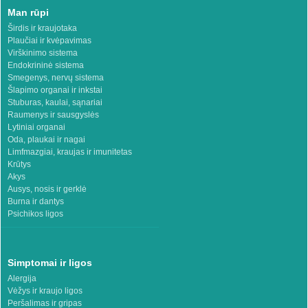
Man rūpi
Širdis ir kraujotaka
Plaučiai ir kvėpavimas
Virškinimo sistema
Endokrininė sistema
Smegenys, nervų sistema
Šlapimo organai ir inkstai
Stuburas, kaulai, sąnariai
Raumenys ir sausgyslės
Lytiniai organai
Oda, plaukai ir nagai
Limfmazgiai, kraujas ir imunitetas
Krūtys
Akys
Ausys, nosis ir gerklė
Burna ir dantys
Psichikos ligos
Simptomai ir ligos
Alergija
Vėžys ir kraujo ligos
Peršalimas ir gripas