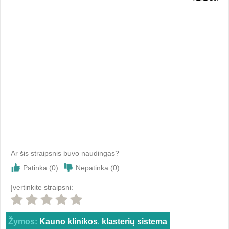
Ar šis straipsnis buvo naudingas?
Patinka (
0
)
Nepatinka (
0
)
Įvertinkite straipsni:
Žymos:
Kauno klinikos
,
klasterių sistema