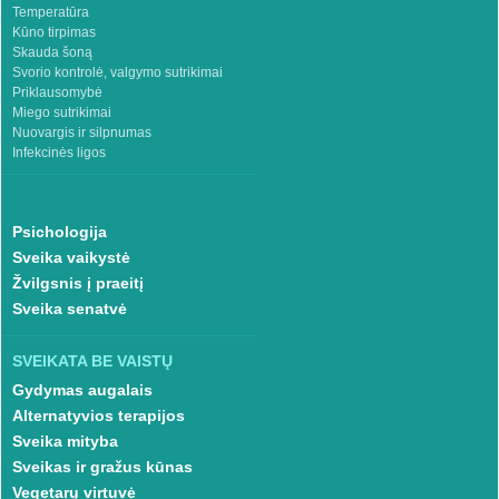
Temperatūra
Kūno tirpimas
Skauda šoną
Svorio kontrolė, valgymo sutrikimai
Priklausomybė
Miego sutrikimai
Nuovargis ir silpnumas
Infekcinės ligos
Psichologija
Sveika vaikystė
Žvilgsnis į praeitį
Sveika senatvė
SVEIKATA BE VAISTŲ
Gydymas augalais
Alternatyvios terapijos
Sveika mityba
Sveikas ir gražus kūnas
Vegetarų virtuvė