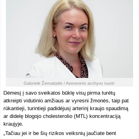
Gabrielė Žemaitaitė / Asmeninio archyvo nuotr.
Dėmesį į savo sveikatos būklę visų pirma turėtų
atkreipti vidutinio amžiaus ar vyresni žmonės, taip pat
rūkantieji, turintieji padidėjusį arterinį kraujo spaudimą
ar didelę blogojo cholesterolio (MTL) koncentraciją
kraujyje.
„Tačiau jei ir be šių rizikos veiksnių jaučiate bent