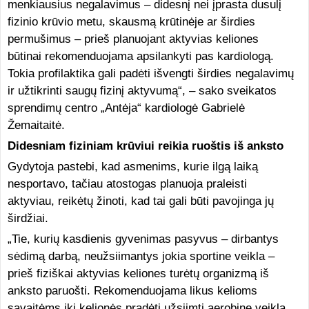
menkiausius negalavimus – didesnį nei įprasta dusulį
fizinio krūvio metu, skausmą krūtinėje ar širdies
permušimus – prieš planuojant aktyvias keliones
būtinai rekomenduojama apsilankyti pas kardiologą.
Tokia profilaktika gali padėti išvengti širdies negalavimų
ir užtikrinti saugų fizinį aktyvumą“, – sako sveikatos
sprendimų centro „Antėja“ kardiologė Gabrielė
Žemaitaitė.
Didesniam fiziniam krūviui reikia ruoštis iš anksto
Gydytoja pastebi, kad asmenims, kurie ilgą laiką
nesportavo, tačiau atostogas planuoja praleisti
aktyviau, reikėtų žinoti, kad tai gali būti pavojinga jų
širdžiai.
„Tie, kurių kasdienis gyvenimas pasyvus – dirbantys
sėdimą darbą, neužsiimantys jokia sportine veikla –
prieš fiziškai aktyvias keliones turėtų organizmą iš
anksto paruošti. Rekomenduojama likus kelioms
savaitėms iki kelionės pradėti užsiimti aerobine veikla,