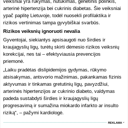
veiksniai yra rūkymas, nutukimas, genetinis polinkis,
arterinė hipertenzija bei cukrinis diabetas. Šie veiksniai
ypač paplitę Lietuvoje, todėl nuosekli profilaktika ir
rizikos vertinimas tampa gyvybiškai svarbūs.
Rizikos veiksnių ignoruoti nevalia
Gyventojai, siekiantys apsisaugoti nuo širdies ir
kraujagyslių ligų, turėtų skirti dėmesio rizikos veiksnių
korekcijai, nes tai – efektyviausia prevencijos
priemonė.
„Laiku pradėtas dislipidemijos gydymas, rūkymo
atsisakymas, antsvorio mažinimas, pakankamas fizinis
aktyvumas ir tinkamas gretutinių ligų, pavyzdžiui,
arterinės hipertenzijos ar cukrinio diabeto, valdymas
padeda sustabdyti širdies ir kraujagyslių ligų
progresavimą ir sumažina miokardo infarkto ar insulto
riziką“, – pažymi kardiologė.
REKLAMA