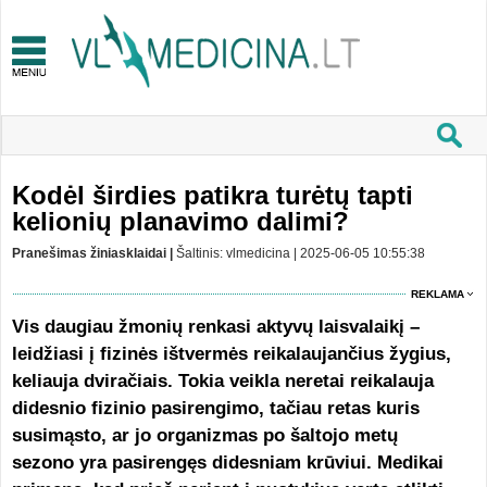
Kodėl širdies patikra turėtų tapti
kelionių planavimo dalimi?
Pranešimas žiniasklaidai |
Šaltinis: vlmedicina | 2025-06-05 10:55:38
REKLAMA
Vis daugiau žmonių renkasi aktyvų laisvalaikį –
leidžiasi į fizinės ištvermės reikalaujančius žygius,
keliauja dviračiais. Tokia veikla neretai reikalauja
didesnio fizinio pasirengimo, tačiau retas kuris
susimąsto, ar jo organizmas po šaltojo metų
sezono yra pasirengęs didesniam krūviui. Medikai