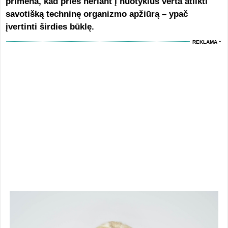
primena, kad prieš neriant į nuotykius verta atlikti
savotišką techninę organizmo apžiūrą – ypač
įvertinti širdies būklę.
REKLAMA