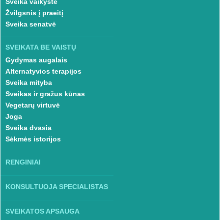
Sveika vaikystė
Žvilgsnis į praeitį
Sveika senatvė
SVEIKATA BE VAISTŲ
Gydymas augalais
Alternatyvios terapijos
Sveika mityba
Sveikas ir gražus kūnas
Vegetarų virtuvė
Joga
Sveika dvasia
Sėkmės istorijos
RENGINIAI
KONSULTUOJA SPECIALISTAS
SVEIKATOS APSAUGA