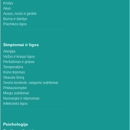
Krūtys
Akys
Ausys, nosis ir gerklė
Burna ir dantys
Psichikos ligos
Simptomai ir ligos
Alergija
Vėžys ir kraujo ligos
Peršalimas ir gripas
Temperatūra
Kūno tirpimas
Skauda šoną
Svorio kontrolė, valgymo sutrikimai
Priklausomybė
Miego sutrikimai
Nuovargis ir silpnumas
Infekcinės ligos
Psichologija