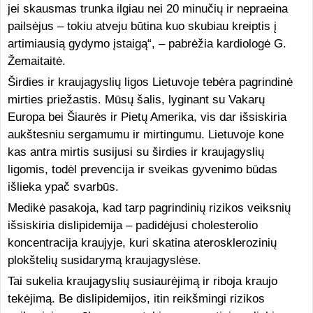
jei skausmas trunka ilgiau nei 20 minučių ir nepraeina
pailsėjus – tokiu atveju būtina kuo skubiau kreiptis į
artimiausią gydymo įstaigą“, – pabrėžia kardiologė G.
Žemaitaitė.
Širdies ir kraujagyslių ligos Lietuvoje tebėra pagrindinė
mirties priežastis. Mūsų šalis, lyginant su Vakarų
Europa bei Šiaurės ir Pietų Amerika, vis dar išsiskiria
aukštesniu sergamumu ir mirtingumu. Lietuvoje kone
kas antra mirtis susijusi su širdies ir kraujagyslių
ligomis, todėl prevencija ir sveikas gyvenimo būdas
išlieka ypač svarbūs.
Medikė pasakoja, kad tarp pagrindinių rizikos veiksnių
išsiskiria dislipidemija – padidėjusi cholesterolio
koncentracija kraujyje, kuri skatina aterosklerozinių
plokštelių susidarymą kraujagyslėse.
Tai sukelia kraujagyslių susiaurėjimą ir riboja kraujo
tekėjimą. Be dislipidemijos, itin reikšmingi rizikos