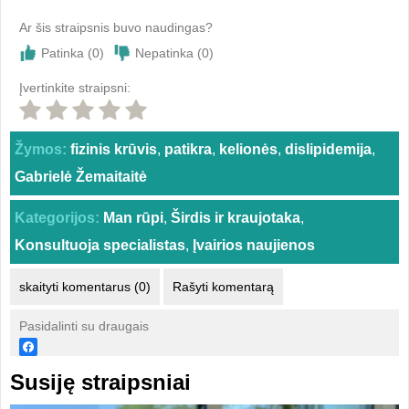
Ar šis straipsnis buvo naudingas?
Patinka (
0
)
Nepatinka (
0
)
Įvertinkite straipsni:
Žymos:
fizinis krūvis
,
patikra
,
kelionės
,
dislipidemija
,
Gabrielė Žemaitaitė
Kategorijos:
Man rūpi
,
Širdis ir kraujotaka
,
Konsultuoja specialistas
,
Įvairios naujienos
skaityti komentarus (0)
Rašyti komentarą
Pasidalinti su draugais
Susiję straipsniai