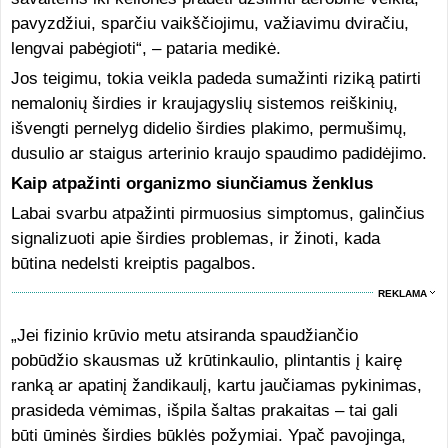
pavyzdžiui, sparčiu vaikščiojimu, važiavimu dviračiu,
lengvai pabėgioti“, – pataria medikė.
Jos teigimu, tokia veikla padeda sumažinti riziką patirti
nemalonių širdies ir kraujagyslių sistemos reiškinių,
išvengti pernelyg didelio širdies plakimo, permušimų,
dusulio ar staigus arterinio kraujo spaudimo padidėjimo.
Kaip atpažinti organizmo siunčiamus ženklus
Labai svarbu atpažinti pirmuosius simptomus, galinčius
signalizuoti apie širdies problemas, ir žinoti, kada
būtina nedelsti kreiptis pagalbos.
REKLAMA
„Jei fizinio krūvio metu atsiranda spaudžiančio
pobūdžio skausmas už krūtinkaulio, plintantis į kairę
ranką ar apatinį žandikaulį, kartu jaučiamas pykinimas,
prasideda vėmimas, išpila šaltas prakaitas – tai gali
būti ūminės širdies būklės požymiai. Ypač pavojinga,