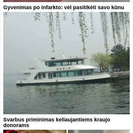
Gyvenimas po infarkto: vėl pasitikėti savo kūnu
Svarbus priminimas keliaujantiems kraujo
donorams