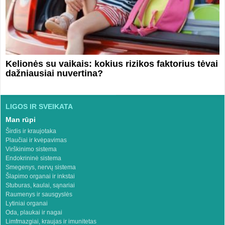
Kelionės su vaikais: kokius rizikos faktorius tėvai
dažniausiai nuvertina?
LIGOS IR SVEIKATA
Man rūpi
Širdis ir kraujotaka
Plaučiai ir kvėpavimas
Virškinimo sistema
Endokrininė sistema
Smegenys, nervų sistema
Šlapimo organai ir inkstai
Stuburas, kaulai, sąnariai
Raumenys ir sausgyslės
Lytiniai organai
Oda, plaukai ir nagai
Limfmazgiai, kraujas ir imunitetas