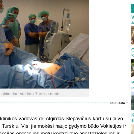
V
a
G
k
P
e
 akimirka. Vaidoto Turskio nuotr.
REKLAMA
K
 klinikos vadovas dr. Algirdas Šlepavičius kartu su pilvo
s
u Turskiu. Visi jie mokėsi naujo gydymo būdo Vokietijos ir
nkcijas operacijos metu kontroliavo anesteziologijos ir