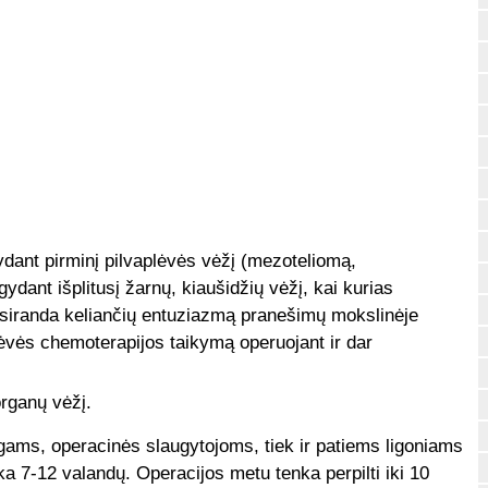
dant pirminį pilvaplėvės vėžį (mezoteliomą,
ydant išplitusį žarnų, kiaušidžių vėžį, kai kurias
tsiranda keliančių entuziazmą pranešimų mokslinėje
plėvės chemoterapijos taikymą operuojant ir dar
organų vėžį.
gams, operacinės slaugytojoms, tiek ir patiems ligoniams
a 7-12 valandų. Operacijos metu tenka perpilti iki 10