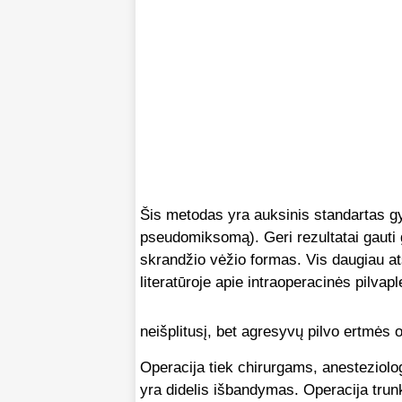
Šis metodas yra auksinis standartas gy
pseudomiksomą). Geri rezultatai gauti g
skrandžio vėžio formas. Vis daugiau a
literatūroje apie intraoperacinės pilva
neišplitusį, bet agresyvų pilvo ertmės 
Operacija tiek chirurgams, anesteziolo
yra didelis išbandymas. Operacija trunk