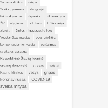
Santaros klinikos
skiepai
Sveika gyvensena
slaugytojai
fizinis aktyvumas
depresija
priklausomybė
ŽIV
atlyginimai
alkoholis
krūties vėžys
alergija
širdies ir kraujagyslių ligos
Vegetariškas maistas
odos priežiūra
kompensuojamieji vaistai
peršalimas
sveikatos apsauga
Respublikinė Šiaulių ligoninė
organų donorystė
stresas
vaistai
gripas
Kauno klinikos
vėžys
koronavirusas
COVID-19
sveika mityba