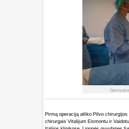
Operacijos
Pirmą operaciją atliko Pilvo chirurgijos
chirurgais Vitalijum Eismontu ir Vaidot
Italijos klinikose. Ligonės gyvybines fu