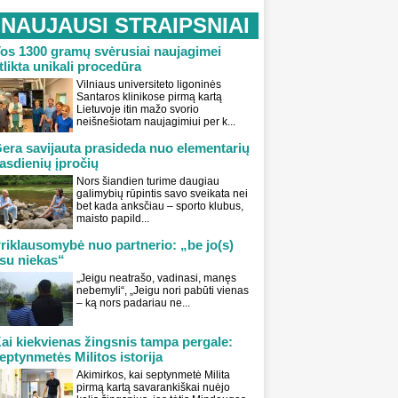
NAUJAUSI STRAIPSNIAI
os 1300 gramų svėrusiai naujagimei
tlikta unikali procedūra
Vilniaus universiteto ligoninės
Santaros klinikose pirmą kartą
Lietuvoje itin mažo svorio
neišnešiotam naujagimiui per k...
era savijauta prasideda nuo elementarių
asdienių įpročių
Nors šiandien turime daugiau
galimybių rūpintis savo sveikata nei
bet kada anksčiau – sporto klubus,
maisto papild...
riklausomybė nuo partnerio: „be jo(s)
su niekas“
„Jeigu neatrašo, vadinasi, manęs
nebemyli“, „Jeigu nori pabūti vienas
– ką nors padariau ne...
ai kiekvienas žingsnis tampa pergale:
eptynmetės Militos istorija
Akimirkos, kai septynmetė Milita
pirmą kartą savarankiškai nuėjo