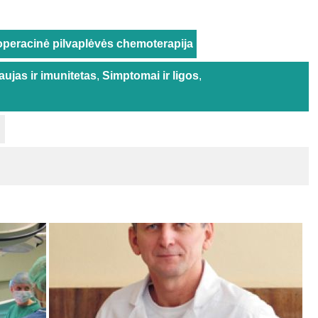
operacinė pilvaplėvės chemoterapija
aujas ir imunitetas
,
Simptomai ir ligos
,