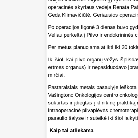
operacinės skyriaus vedėja Renata Paš
Geda Klimavičiūtė. Geriausios operaci
Po operacijos ligonė 3 dienas buvo gyd
Vėliau perkelta į Pilvo ir endokrininės 
Per metus planuojama atlikti iki 20 toki
Iki šiol, kai pilvo organų vėžys išplisda
ertmės organus) ir nepasiduodavo įprast
mirčiai.
Pastaraisiais metais pasaulyje ieškota
Vašingtono Onkologijos centro onkolog
sukurtas ir įdiegtas į klinikinę praktik
intraoperacinė pilvaplėvės chemoterapij
pasaulio šalyse ir suteikė iki šiol laik
Kaip tai atliekama