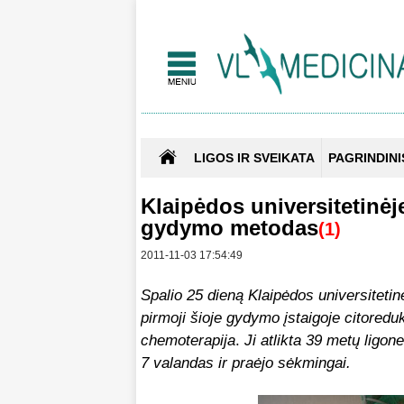
LIGOS IR SVEIKATA
PAGRINDINI
Klaipėdos universitetinėj
gydymo metodas
(1)
2011-11-03 17:54:49
Spalio 25 dieną Klaipėdos universitetinėj
pirmoji šioje gydymo įstaigoje citoredu
chemoterapija
.
Ji atlikta 39 metų ligon
7 valandas ir praėjo sėkmingai.