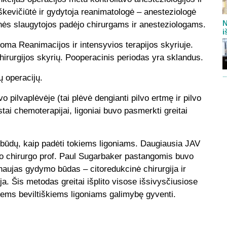
kevičiūtė ir gydytoja reanimatologė – anesteziologė
N
nės slaugytojos padėjo chirurgams ir anesteziologams.
i
oma Reanimacijos ir intensyvios terapijos skyriuje.
chirurgijos skyrių. Pooperacinis periodas yra sklandus.
ų operacijų.
vo pilvaplėvėje (tai plėvė dengianti pilvo ertmę ir pilvo
ai chemoterapijai, ligoniai buvo pasmerkti greitai
 būdų, kaip padėti tokiems ligoniams. Daugiausia JAV
o chirurgo prof. Paul Sugarbaker pastangomis buvo
ą naujas gydymo būdas – citoredukcinė chirurgija ir
a. Šis metodas greitai išplito visose išsivysčiusiose
ytiems beviltiškiems ligoniams galimybę gyventi.