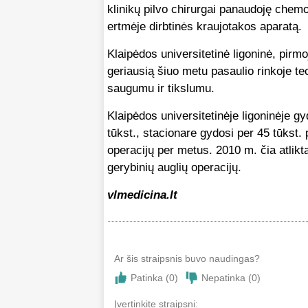
klinikų pilvo chirurgai panaudoję chemote
ertmėje dirbtinės kraujotakos aparatą.
Klaipėdos universitetinė ligoninė, pirmo
geriausią šiuo metu pasaulio rinkoje
saugumu ir tikslumu.
Klaipėdos universitetinėje ligoninėje gy
tūkst., stacionare gydosi per 45 tūkst.
operacijų per metus. 2010 m. čia atlikta
gerybinių auglių operacijų.
vlmedicina.lt
Ar šis straipsnis buvo naudingas?
Patinka (
0
)
Nepatinka (
0
)
Įvertinkite straipsni: