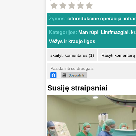
Žymos:
citoredukcinė operacija
,
intra
Kategorijos:
Man rūpi
,
Limfmazgiai, kr
Vėžys ir kraujo ligos
skaityti komentarus (1)
Rašyti komentarą
Pasidalinti su draugais
Susiję straipsniai