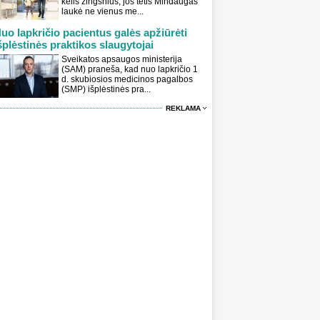
kelis žingsnius, jos tėtis Mindaugas
laukė ne vienus me...
uo lapkričio pacientus galės apžiūrėti
šplėstinės praktikos slaugytojai
Sveikatos apsaugos ministerija
(SAM) praneša, kad nuo lapkričio 1
d. skubiosios medicinos pagalbos
(SMP) išplėstinės pra...
REKLAMA