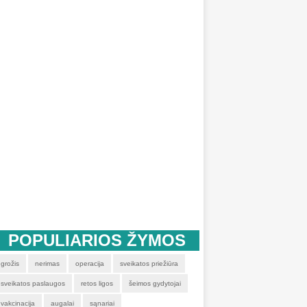
POPULIARIOS ŽYMOS
grožis
nerimas
operacija
sveikatos priežiūra
sveikatos paslaugos
retos ligos
šeimos gydytojai
vakcinacija
augalai
sąnariai