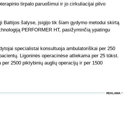
rapinio tirpalo paruošimui ir jo cirkuliacijai pilvo
ji Baltijos šalyse, įsigijo tik šiam gydymo metodui skirtą
 technologiją PERFORMER HT, pasižyminčią ypatingu
dytojai specialistai konsultuoja ambulatoriškai per 250
 pacientų. Ligoninės operacinėse atliekama per 25 tūkst.
 per 2500 piktybinių auglių operacijų ir per 1500
REKLAMA