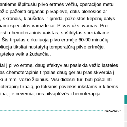
ntiems išplitusiu pilvo ertmės vėžiu, operacijos metu
žio pažeisti organai: pilvaplėvė, dalis plonosios ar
ė, skrandis, kiaušidės ir gimda, pažeistos kepenų dalys
eidžiami specialūs vamzdeliai. Pilvas užsiuvamas. Pro
isti chemoterapinis vaistas, sušildytas specialiame
. Šis tirpalas cirkuliuoja pilvo ertmėje 60-90 minučių.
iuoja tiksliai nustatytą temperatūrą pilvo ertmėje.
ąsteles veikia žudančiai.
giai į pilvo ertmę, daug efektyviau pasiekia vėžio ląsteles
intas chemoterapinis tirpalas daug geriau prasiskverbia į
iki 3 mm vėžio židinius. Visi didesni turi būti pašalinti
terapinį tirpalą, jo toksinis poveikis inkstams ir kitiems
na, jie nevemia, nes pilvaplėvės chemoterapija
REKLAMA