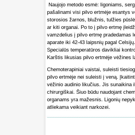
Naujojo metodo esmė: ligoniams, serga
pašalinami visi pilvo ertmėje esantys vė
storosios žarnos, blužnis, tulžies pūsl
ar kiti organai. Po to į pilvo ertmę įl
vamzdelius į pilvo ertmę pradedamas le
aparate iki 42-43 laipsnių pagal Celsijų
Specialūs temperatūros davikliai kontrol
Karštis likusias pilvo ertmėje vėžines l
Chemoterapiniai vaistai, suleisti tiesio
pilvo ertmėje nei suleisti į veną. Įkait
vėžinio audinio likučius. Jis sunaikina 
chirurgiškai. Šiuo būdu naudojant chemo
organams yra mažesnis. Ligonių nepyki
atliekama veikiant narkozei.