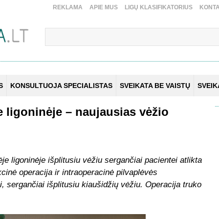
REKLAMA
APIE MUS
LIGŲ KLASIFIKATORIUS
KONTA
S
KONSULTUOJA SPECIALISTAS
SVEIKATA BE VAISTŲ
SVEI
e ligoninėje – naujausias vėžio
e ligoninėje išplitusiu vėžiu sergančiai pacientei atlikta
kcinė operacija ir intraoperacinė pilvaplėvės
ei, sergančiai išplitusiu kiaušidžių vėžiu. Operacija truko