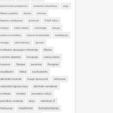
prevencinės programos
sveikatos draudimas
Joga
Maisto papildai
dantys
reforma
šlapimo nelaikymas
antsvoris
PSDF lėšos
miegas
vaikų mityba
onkologija
slauga
erkinis encefalitas
Vytenis Andriukaitis
reabilitacija
nemiga
alkoholizmas
sportas
sveikatos apsaugos ministerija
Mityba
cukrinis diabetas
korupcija
vaistų kainos
traumos
Skiepai
pacientai
Renginiai
skydliaukė
Vaikai
savižudybės
alkoholio kontrolė
kraujo donorystė
nėštumas
valstybinė ligonių kasa
alkoholio vartojimas
sveikata
insultas
prostatos vėžys
psichikos sveikata
akys
vitaminas D
nutukimas
transplantacija
Nėštumas