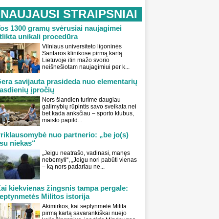
NAUJAUSI STRAIPSNIAI
os 1300 gramų svėrusiai naujagimei
tlikta unikali procedūra
Vilniaus universiteto ligoninės
Santaros klinikose pirmą kartą
Lietuvoje itin mažo svorio
neišnešiotam naujagimiui per k...
era savijauta prasideda nuo elementarių
asdienių įpročių
Nors šiandien turime daugiau
galimybių rūpintis savo sveikata nei
bet kada anksčiau – sporto klubus,
maisto papild...
riklausomybė nuo partnerio: „be jo(s)
su niekas“
„Jeigu neatrašo, vadinasi, manęs
nebemyli“, „Jeigu nori pabūti vienas
– ką nors padariau ne...
ai kiekvienas žingsnis tampa pergale:
eptynmetės Militos istorija
Akimirkos, kai septynmetė Milita
pirmą kartą savarankiškai nuėjo