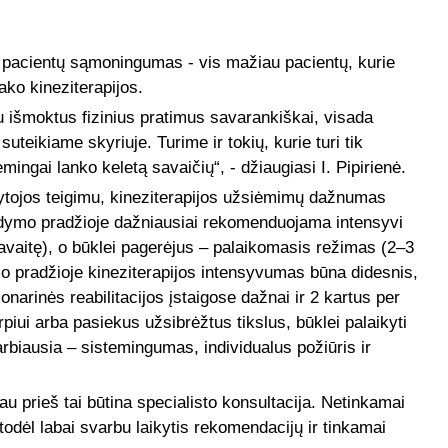
 pacientų sąmoningumas - vis mažiau pacientų, kurie
ko kineziterapijos.
au išmoktus fizinius pratimus savarankiškai, visada
teikiame skyriuje. Turime ir tokių, kurie turi tik
mingai lanko keletą savaičių“, - džiaugiasi I. Pipirienė.
ydytojos teigimu, kineziterapijos užsiėmimų dažnumas
dymo pradžioje dažniausiai rekomenduojama intensyvi
savaitę), o būklei pagerėjus – palaikomasis režimas (2–3
o pradžioje kineziterapijos intensyvumas būna didesnis,
narinės reabilitacijos įstaigose dažnai ir 2 kartus per
piui arba pasiekus užsibrėžtus tikslus, būklei palaikyti
rbiausia – sistemingumas, individualus požiūris ir
au prieš tai būtina specialisto konsultacija. Netinkamai
, todėl labai svarbu laikytis rekomendacijų ir tinkamai