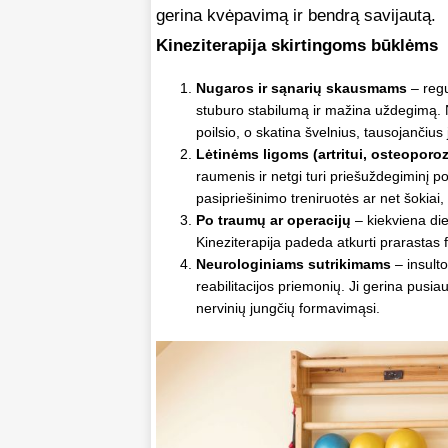
gerina kvėpavimą ir bendrą savijautą.
Kineziterapija skirtingoms būklėms
Nugaros ir sąnarių skausmams
– regu
stuburo stabilumą ir mažina uždegimą. 
poilsio, o skatina švelnius, tausojančius
Lėtinėms ligoms (artritui, osteoporoz
raumenis ir netgi turi priešuždegiminį po
pasipriešinimo treniruotės ar net šokiai,
Po traumų ar operacijų
– kiekviena die
Kineziterapija padeda atkurti prarastas f
Neurologiniams sutrikimams
– insulto
reabilitacijos priemonių. Ji gerina pusi
nervinių jungčių formavimąsi.