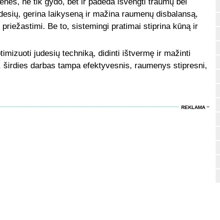
ienės, ne tik gydo, bet ir padeda išvengti traumų bei
udesių, gerina laikyseną ir mažina raumenų disbalansą,
iežastimi. Be to, sistemingi pratimai stiprina kūną ir
imizuoti judesių techniką, didinti ištvermę ir mažinti
is, širdies darbas tampa efektyvesnis, raumenys stipresni,
REKLAMA