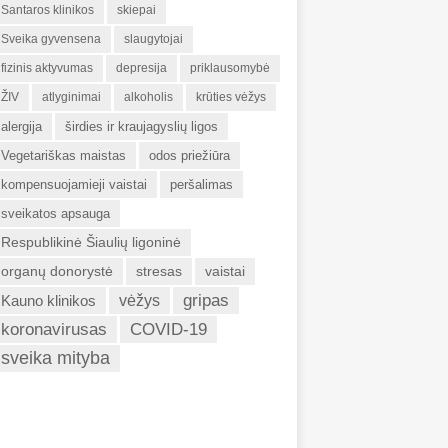
Santaros klinikos
skiepai
Sveika gyvensena
slaugytojai
fizinis aktyvumas
depresija
priklausomybė
ŽIV
atlyginimai
alkoholis
krūties vėžys
alergija
širdies ir kraujagyslių ligos
Vegetariškas maistas
odos priežiūra
kompensuojamieji vaistai
peršalimas
sveikatos apsauga
Respublikinė Šiaulių ligoninė
organų donorystė
stresas
vaistai
gripas
Kauno klinikos
vėžys
koronavirusas
COVID-19
sveika mityba