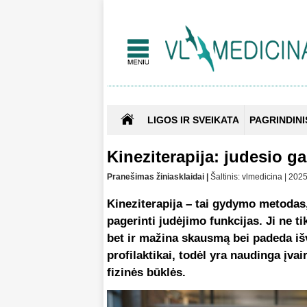
LIGOS IR SVEIKATA
PAGRINDINI
Kineziterapija: judesio ga
Pranešimas žiniasklaidai |
Šaltinis: vlmedicina | 20
Kineziterapija – tai gydymo metodas, 
pagerinti judėjimo funkcijas. Ji ne t
bet ir mažina skausmą bei padeda išv
profilaktikai, todėl yra naudinga į
fizinės būklės.