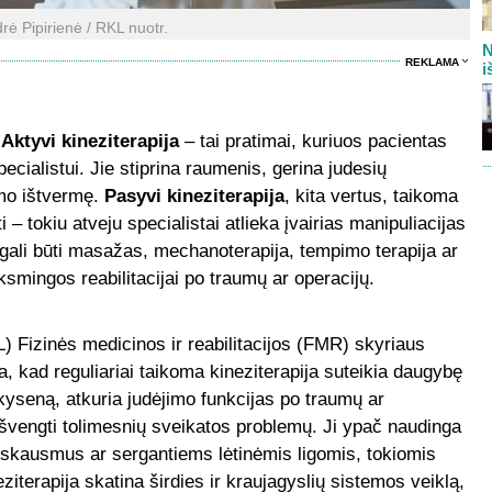
drė Pipirienė / RKL nuotr.
N
REKLAMA
i
.
Aktyvi kineziterapija
– tai pratimai, kuriuos pacientas
ecialistui. Jie stiprina raumenis, gerina judesių
zmo ištvermę.
Pasyvi kineziterapija
, kita vertus, taikoma
i – tokiu atveju specialistai atlieka įvairias manipuliacijas
i gali būti masažas, mechanoterapija, tempimo terapija ar
smingos reabilitacijai po traumų ar operacijų.
) Fizinės medicinos ir reabilitacijos (FMR) skyriaus
a, kad reguliariai taikoma kineziterapija suteikia daugybę
yseną, atkuria judėjimo funkcijas po traumų ar
 išvengti tolimesnių sveikatos problemų. Ji ypač naudinga
skausmus ar sergantiems lėtinėmis ligomis, tokiomis
eziterapija skatina širdies ir kraujagyslių sistemos veiklą,