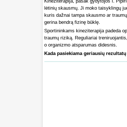
Kineziterapija, pasak gydytojos I. Pipir
lėtinių skausmų. Ji moko taisyklingų j
kuris dažnai tampa skausmo ar traumų pr
gerina bendrą fizinę būklę.
Sportininkams kineziterapija padeda opt
traumų riziką. Reguliariai treniruojant
o organizmo atsparumas didesnis.
Kada pasiekiama geriausių rezultatų