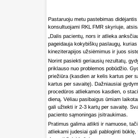
Pastaruoju metu pastebimas didėjantis
konsultuojami RKL FMR skyriuje, atsisa
„Dalis pacientų, nors ir atlieka anksči
pageidauja kokybiškų paslaugų, kurias su
kineziterapijos užsiėmimus ir juos siste
Norint pasiekti geriausių rezultatų, g
priklauso nuo problemos pobūdžio. Gy
priežiūra (kasdien ar kelis kartus per 
kartus per savaitę). Dažniausiai gydym
procedūros atliekamos kasdien, o stacio
dieną. Vėliau pasibaigus ūmiam laikotar
gali užtekti ir 2-3 kartų per savaitę
.
Sva
paciento sąmoningas įsitraukimas.
Pratimus galima atlikti ir namuose, tači
atliekami judesiai gali pabloginti būklę