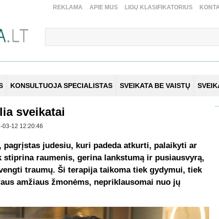
REKLAMA
APIE MUS
LIGŲ KLASIFIKATORIUS
KONTA
S
KONSULTUOJA SPECIALISTAS
SVEIKATA BE VAISTŲ
SVEI
lia sveikatai
25-03-12 12:20:46
pagrįstas judesiu, kuri padeda atkurti, palaikyti ar
ik stiprina raumenis, gerina lankstumą ir pusiausvyrą,
engti traumų. Ši terapija taikoma tiek gydymui, tiek
vairaus amžiaus žmonėms, nepriklausomai nuo jų