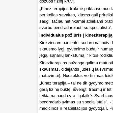
dozuoti fizinį krūvį.
„Kineziterapijos trukmė priklauso nuo
per kelias savaites, kitoms gali prireikt
saugi, tačiau netinkamai atliekami prat
svarbu bendradarbiauti su specialistu“,
Individualus požiūris į kineziterapiją
Kiekvienam pacientui sudaroma individua
skausmo lygį, gyvenimo būdą ir numatyt
jėgą, sąnarių lankstumą ir kitus rodikl
Kineziterapijos pažangą galima matuoti 
skausmas, didėjantis judesių laisvumas),
matavimai). Nuoseklus vertinimas leidži
„Kineziterapija – tai ne tik gydymo met
gerą fizinę būklę, išvengti traumų ir lėtin
teikiama nauda yra ilgalaikė. Svarbiausi
bendradarbiavimas su specialistais“, - 
medicinos ir reabilitacijos gydytoja I. P