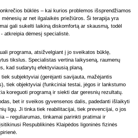
 konkrečios būklės – kai kurios problemos išsprendžiamos
i mėnesių ar net ilgalaikės priežiūros. Ši terapija yra
imai gali sukelti laikiną diskomfortą ar skausmą, todėl
 - atkreipia dėmesį specialistė.
li programa, atsižvelgiant į jo sveikatos būklę,
us tikslus. Specialistas vertina laikyseną, raumenų
ius, kad sudarytų efektyviausią planą.
tiek subjektyviai (gerėjanti savijauta, mažėjantis
 tiek objektyviai (funkciniai testai, jėgos ir lankstumo
a koreguoti programą ir siekti dar geresnių rezultatų.
odas, bet ir sveikos gyvensenos dalis, padedanti išlaikyti
ių ligų. Ji tinka tiek reabilitacijai, tiek prevencijai, o jos
a – reguliarumas, tinkamai parinkti pratimai ir
įsitikinusi Respublikinės Klaipėdos ligoninės fizinės
ipirienė.