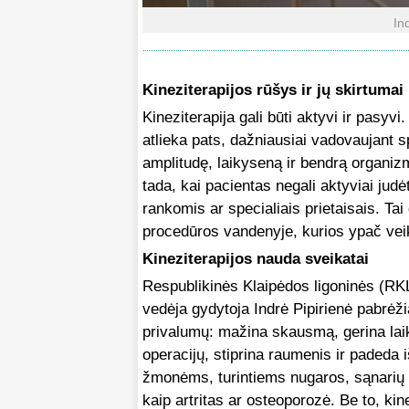
In
Kineziterapijos rūšys ir jų skirtumai
Kineziterapija gali būti aktyvi ir pasyvi
atlieka pats, dažniausiai vadovaujant sp
amplitudę, laikyseną ir bendrą organi
tada, kai pacientas negali aktyviai judėt
rankomis ar specialiais prietaisais. Ta
procedūros vandenyje, kurios ypač veik
Kineziterapijos nauda sveikatai
Respublikinės Klaipėdos ligoninės (RKL
vedėja gydytoja Indrė Pipirienė pabrėži
privalumų: mažina skausmą, gerina laik
operacijų, stiprina raumenis ir padeda
žmonėms, turintiems nugaros, sąnarių 
kaip artritas ar osteoporozė. Be to, kin