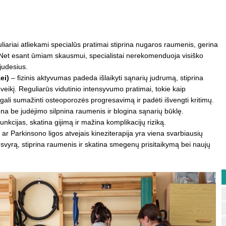
liariai atliekami specialūs pratimai stiprina nugaros raumenis, gerina
Net esant ūmiam skausmui, specialistai nerekomenduoja visiško
 judesius.
ei)
– fizinis aktyvumas padeda išlaikyti sąnarių judrumą, stiprina
veikį. Reguliarūs vidutinio intensyvumo pratimai, tokie kaip
 gali sumažinti osteoporozės progresavimą ir padėti išvengti kritimų.
na be judėjimo silpnina raumenis ir blogina sąnarių būklę.
unkcijas, skatina gijimą ir mažina komplikacijų riziką.
 ar Parkinsono ligos atvejais kineziterapija yra viena svarbiausių
ausvyrą, stiprina raumenis ir skatina smegenų prisitaikymą bei naujų