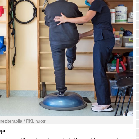
neziterapija / RKL nuotr.
ija