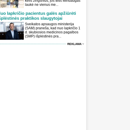
kelis žingsnius, jos tėtis Mindaugas
laukė ne vienus me...
uo lapkričio pacientus galės apžiūrėti
šplėstinės praktikos slaugytojai
Sveikatos apsaugos ministerija
(SAM) praneša, kad nuo lapkričio 1
d. skubiosios medicinos pagalbos
(SMP) išplėstinės pra...
REKLAMA