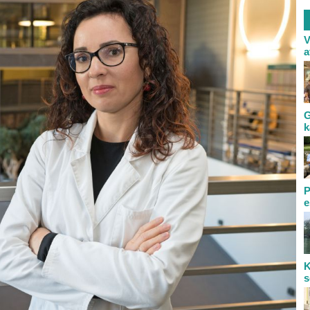
V
a
G
k
P
e
K
s