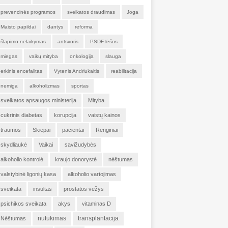
prevencinės programos
sveikatos draudimas
Joga
Maisto papildai
dantys
reforma
šlapimo nelaikymas
antsvoris
PSDF lėšos
miegas
vaikų mityba
onkologija
slauga
erkinis encefalitas
Vytenis Andriukaitis
reabilitacija
nemiga
alkoholizmas
sportas
sveikatos apsaugos ministerija
Mityba
cukrinis diabetas
korupcija
vaistų kainos
traumos
Skiepai
pacientai
Renginiai
skydliaukė
Vaikai
savižudybės
alkoholio kontrolė
kraujo donorystė
nėštumas
valstybinė ligonių kasa
alkoholio vartojimas
sveikata
insultas
prostatos vėžys
psichikos sveikata
akys
vitaminas D
nutukimas
transplantacija
Nėštumas