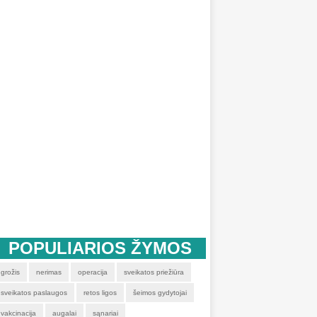
POPULIARIOS ŽYMOS
grožis
nerimas
operacija
sveikatos priežiūra
sveikatos paslaugos
retos ligos
šeimos gydytojai
vakcinacija
augalai
sąnariai