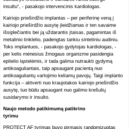
insultu“, - pasakojo intervencinis kardiologas.
Kairiojo prieširdžio implantas – per periferinę veną į
kairiojo prieširdžio ausytę įleidžiamas ir ten savaime
išsiplečiantis bei ją uždarantis įtaisas, pagamintas iš
metalinio tinklelio, padengtas tankiu sintetiniu audiniu.
Toks implantuos, - pasakojo gydytojas kardiologas, -
per kelis mėnesius žmogaus organizme pasidengia
epitelio ląstelėmis, ir tada galima nutraukti gydymą
antikoaguliantais, taip apsaugant pacientą nuo
antikoaguliantų vartojimo keliamų pavojų. Taigi implanto
funkcija – atitverti nuo kraujotakos kairiojo prieširdžio
ausytę, tuo būdu apsaugant nuo galimo krešulių
susidarymo ir insulto.
Naujo metodo patikimumą patikrino
tyrimu
PROTECT AF tyrimas buvo pirmasis randomizuotas