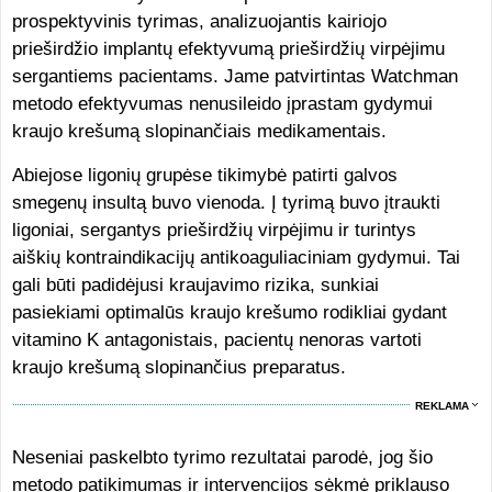
prospektyvinis tyrimas, analizuojantis kairiojo
prieširdžio implantų efektyvumą prieširdžių virpėjimu
sergantiems pacientams. Jame patvirtintas Watchman
metodo efektyvumas nenusileido įprastam gydymui
kraujo krešumą slopinančiais medikamentais.
Abiejose ligonių grupėse tikimybė patirti galvos
smegenų insultą buvo vienoda. Į tyrimą buvo įtraukti
ligoniai, sergantys prieširdžių virpėjimu ir turintys
aiškių kontraindikacijų antikoaguliaciniam gydymui. Tai
gali būti padidėjusi kraujavimo rizika, sunkiai
pasiekiami optimalūs kraujo krešumo rodikliai gydant
vitamino K antagonistais, pacientų nenoras vartoti
kraujo krešumą slopinančius preparatus.
REKLAMA
Neseniai paskelbto tyrimo rezultatai parodė, jog šio
metodo patikimumas ir intervencijos sėkmė priklauso