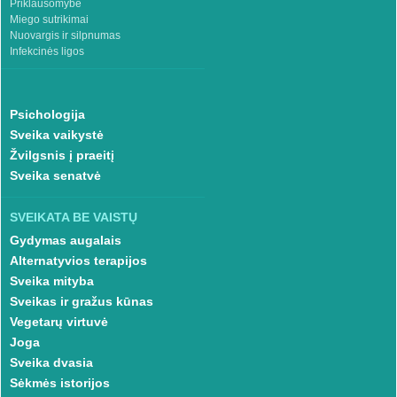
Priklausomybė
Miego sutrikimai
Nuovargis ir silpnumas
Infekcinės ligos
Psichologija
Sveika vaikystė
Žvilgsnis į praeitį
Sveika senatvė
SVEIKATA BE VAISTŲ
Gydymas augalais
Alternatyvios terapijos
Sveika mityba
Sveikas ir gražus kūnas
Vegetarų virtuvė
Joga
Sveika dvasia
Sėkmės istorijos