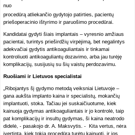
nuo
procedūrą atliekančio gydytojo patirties, pacientų
priešoperacinio ištyrimo ir paruošimo procedūrai.
Kandidatai gydyti šiais implantais – vyresnio amžiaus
pacientai, turintys prieširdžių virpėjimą, bet negalintys
adekvačiai gydytis antikoaguliantais ir tinkamai
kontroliuoti antikoaguliantų dozavimo, arba jau turėję
komplikacijų, susijusių su šių vaistų perdozavimu.
Ruošiami ir Lietuvos specialistai
„Ribojantys šį gydymo metodą veiksniai Lietuvoje –
gana aukšta implanto kaina ir specialistų, mokančių
implantuoti, stoka. Tačiau jei suskaičiuotume, kiek
kainuoja gydymas antikoaguliantais ir jo kontrolė, taip
pat komplikacijų ir insultų gydymas, ši kaina neatrodo
didelė, - pasakojo dr. A. Maksvytis. - Kita vertus, nėra
įvertinta, kiek tokia procedūra turėtų kainuoti, ir jos