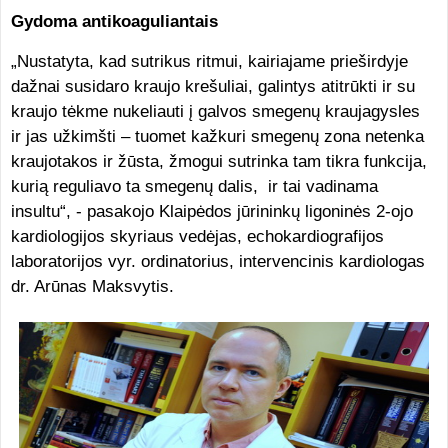
Gydoma antikoaguliantais
„Nustatyta, kad sutrikus ritmui, kairiajame prieširdyje
dažnai susidaro kraujo krešuliai, galintys atitrūkti ir su
kraujo tėkme nukeliauti į galvos smegenų kraujagysles
ir jas užkimšti – tuomet kažkuri smegenų zona netenka
kraujotakos ir žūsta, žmogui sutrinka tam tikra funkcija,
kurią reguliavo ta smegenų dalis, ir tai vadinama
insultu“, - pasakojo Klaipėdos jūrininkų ligoninės 2-ojo
kardiologijos skyriaus vedėjas, echokardiografijos
laboratorijos vyr. ordinatorius, intervencinis kardiologas
dr. Arūnas Maksvytis.