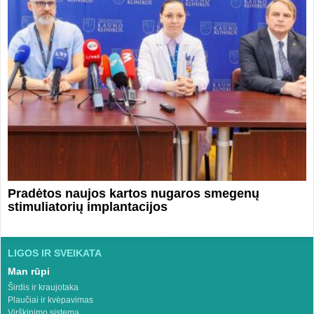
Pradėtos naujos kartos nugaros smegenų
stimuliatorių implantacijos
LIGOS IR SVEIKATA
Man rūpi
Širdis ir kraujotaka
Plaučiai ir kvėpavimas
Virškinimo sistema