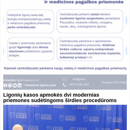
Ligonių kasos apmokės dvi modernias
priemones sudėtingoms širdies procedūroms