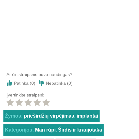
Ar šis straipsnis buvo naudingas?
Patinka (
0
)
Nepatinka (
0
)
Įvertinkite straipsni:
Žymos:
prieširdžių virpėjimas
,
implantai
Kategorijos:
Man rūpi
,
Širdis ir kraujotaka