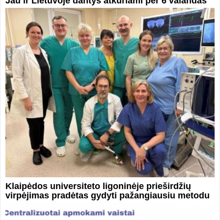
Jau ir Lietuvoje dantys atkuriami per 6 valandas
Klaipėdos universiteto ligoninėje prieširdžių
virpėjimas pradėtas gydyti pažangiausiu metodu