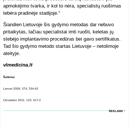
apmokėjimo tvarka, ir kol to nėra, specialistų ruošimas
tebėra pradinėje stadijoje.“
Šiandien Lietuvoje šis gydymo metodas dar nebuvo
pritaikytas, tačiau specialistai imti ruošti, keletas jų
stebėjo implantavimo procedūras bei gavo sertifikatus.
Tad šio gydymo metodo startas Lietuvoje – netolimoje
ateityje.
vlmedicina.lt
Šaltiniai
Lancet 2009, 374, 534-42
Circulation 2011, 123, 417-2
REKLAMA