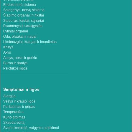
Endokrininė sistema
Smegenys, nervų sistema
Šlapimo organai ir inkstai
Stuburas, kaulai, sąnariai
Raumenys ir sausgyslės
Lytiniai organai
Oda, plaukai ir nagai
Limfmazgiai, kraujas ir imunitetas
Krūtys
Akys
Ausys, nosis ir gerklė
Burna ir dantys
Psichikos ligos
Simptomai ir ligos
Alergija
Vėžys ir kraujo ligos
Peršalimas ir gripas
Temperatūra
Kūno tirpimas
Skauda šoną
Svorio kontrolė, valgymo sutrikimai