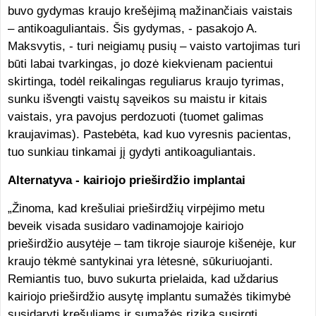
buvo gydymas kraujo krešėjimą mažinančiais vaistais
– antikoaguliantais. Šis gydymas, - pasakojo A.
Maksvytis, - turi neigiamų pusių – vaisto vartojimas turi
būti labai tvarkingas, jo dozė kiekvienam pacientui
skirtinga, todėl reikalingas reguliarus kraujo tyrimas,
sunku išvengti vaistų sąveikos su maistu ir kitais
vaistais, yra pavojus perdozuoti (tuomet galimas
kraujavimas). Pastebėta, kad kuo vyresnis pacientas,
tuo sunkiau tinkamai jį gydyti antikoaguliantais.
Alternatyva - kairiojo prieširdžio implantai
„Žinoma, kad krešuliai prieširdžių virpėjimo metu
beveik visada susidaro vadinamojoje kairiojo
prieširdžio ausytėje – tam tikroje siauroje kišenėje, kur
kraujo tėkmė santykinai yra lėtesnė, sūkuriuojanti.
Remiantis tuo, buvo sukurta prielaida, kad uždarius
kairiojo prieširdžio ausytę implantu sumažės tikimybė
susidaryti krešuliams ir sumažės rizika susirgti