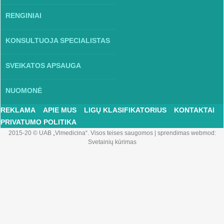
RENGINIAI
KONSULTUOJA SPECIALISTAS
SVEIKATOS APSAUGA
NUOMONĖ
REKLAMA
APIE MUS
LIGŲ KLASIFIKATORIUS
KONTAKTAI
PRIVATUMO POLITIKA
2015-20 © UAB „Vlmedicina“. Visos teises saugomos
|
sprendimas webmod:
Svetainių kūrimas