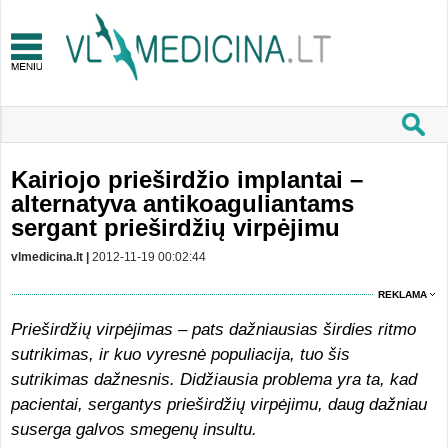
Kairiojo prieširdžio implantai –
alternatyva antikoaguliantams
sergant prieširdžių virpėjimu
vlmedicina.lt |
2012-11-19 00:02:44
REKLAMA
Prieširdžių virpėjimas – pats dažniausias širdies ritmo
sutrikimas, ir kuo vyresnė populiacija, tuo šis
sutrikimas dažnesnis. Didžiausia problema yra ta, kad
pacientai, sergantys prieširdžių virpėjimu, daug dažniau
suserga galvos smegenų insultu.