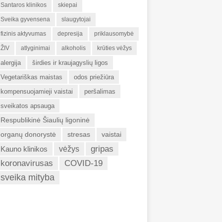
Santaros klinikos
skiepai
Sveika gyvensena
slaugytojai
fizinis aktyvumas
depresija
priklausomybė
ŽIV
atlyginimai
alkoholis
krūties vėžys
alergija
širdies ir kraujagyslių ligos
Vegetariškas maistas
odos priežiūra
kompensuojamieji vaistai
peršalimas
sveikatos apsauga
Respublikinė Šiaulių ligoninė
organų donorystė
stresas
vaistai
gripas
Kauno klinikos
vėžys
koronavirusas
COVID-19
sveika mityba