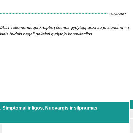
REKLAMA
LT rekomenduoja kreiptis į šeimos gydytoją arba su jo siuntimu – į
kiais būdais negali pakeisti gydytojo konsultacijos.
,
Simptomai ir ligos
,
Nuovargis ir silpnumas
,