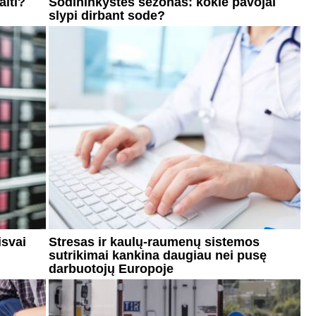
alti?
Sodininkystės sezonas: kokie pavojai
slypi dirbant sode?
isvai
Stresas ir kaulų-raumenų sistemos
sutrikimai kankina daugiau nei pusę
darbuotojų Europoje