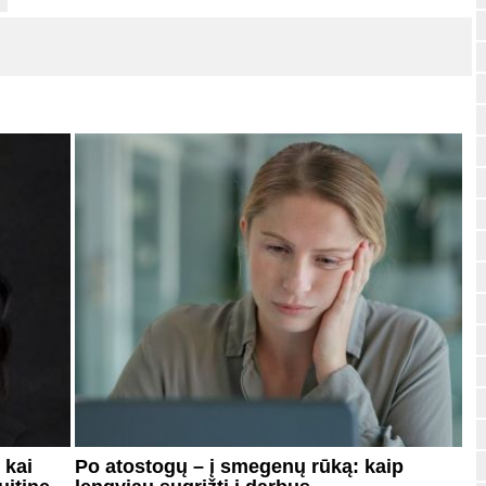
 kai
Po atostogų – į smegenų rūką: kaip