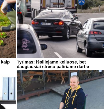
 kaip
Tyrimas: išsiliejame keliuose, bet
daugiausiai streso patiriame darbe