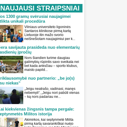
NAUJAUSI STRAIPSNIAI
os 1300 gramų svėrusiai naujagimei
tlikta unikali procedūra
Vilniaus universiteto ligoninės
Santaros klinikose pirmą kartą
Lietuvoje itin mažo svorio
neišnešiotam naujagimiui per k...
era savijauta prasideda nuo elementarių
asdienių įpročių
Nors šiandien turime daugiau
galimybių rūpintis savo sveikata nei
bet kada anksčiau – sporto klubus,
maisto papild...
riklausomybė nuo partnerio: „be jo(s)
su niekas“
„Jeigu neatrašo, vadinasi, manęs
nebemyli“, „Jeigu nori pabūti vienas
– ką nors padariau ne...
ai kiekvienas žingsnis tampa pergale:
eptynmetės Militos istorija
Akimirkos, kai septynmetė Milita
pirmą kartą savarankiškai nuėjo