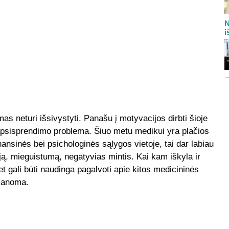
N
i
as neturi išsivystyti. Panašu į motyvacijos dirbti šioje
i apsisprendimo problema. Šiuo metu medikui yra plačios
ansinės bei psichologinės sąlygos vietoje, tai dar labiau
tiją, mieguistumą, negatyvias mintis. Kai kam iškyla ir
 gali būti naudinga pagalvoti apie kitos medicininės
įmanoma.