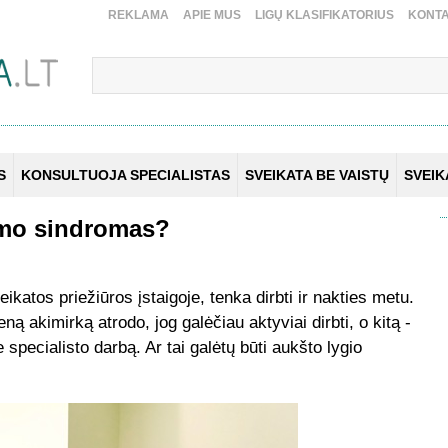
REKLAMA
APIE MUS
LIGŲ KLASIFIKATORIUS
KONTA
S
KONSULTUOJA SPECIALISTAS
SVEIKATA BE VAISTŲ
SVEI
imo sindromas?
eikatos priežiūros įstaigoje, tenka dirbti ir nakties metu.
ną akimirką atrodo, jog galėčiau aktyviai dirbti, o kitą -
specialisto darbą. Ar tai galėtų būti aukšto lygio