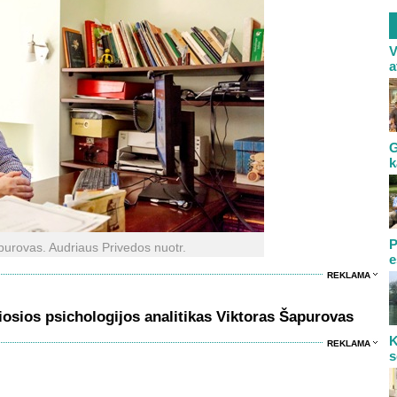
V
a
G
k
P
purovas. Audriaus Privedos nuotr.
e
REKLAMA
iosios psichologijos analitikas Viktoras Šapurovas
K
REKLAMA
s