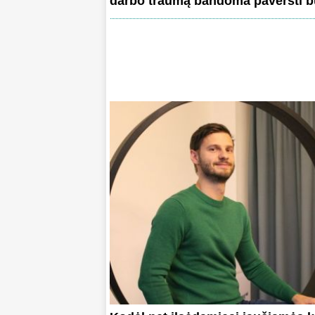
darbo traumą bandoma paversti b