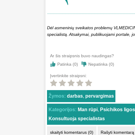
Dėl asmeninių sveikatos problemų VLMEDICINA.
specialistą. Atsakymai, publikuojami portale, jo
Ar šis straipsnis buvo naudingas?
Patinka (
0
)
Nepatinka (
0
)
Įvertinkite straipsni:
Žymos:
darbas
,
pervargimas
Kategorijos:
Man rūpi
,
Psichikos ligos
Konsultuoja specialistas
skaityti komentarus (0)
Rašyti komentarą