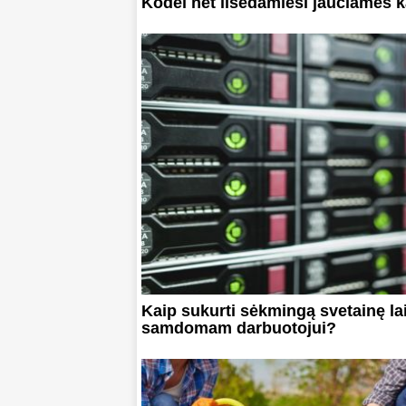
Kodėl net ilsėdamiesi jaučiamės k
Kaip sukurti sėkmingą svetainę la
samdomam darbuotojui?