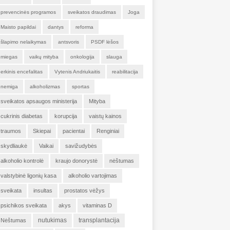
prevencinės programos
sveikatos draudimas
Joga
Maisto papildai
dantys
reforma
šlapimo nelaikymas
antsvoris
PSDF lėšos
miegas
vaikų mityba
onkologija
slauga
erkinis encefalitas
Vytenis Andriukaitis
reabilitacija
nemiga
alkoholizmas
sportas
sveikatos apsaugos ministerija
Mityba
cukrinis diabetas
korupcija
vaistų kainos
traumos
Skiepai
pacientai
Renginiai
skydliaukė
Vaikai
savižudybės
alkoholio kontrolė
kraujo donorystė
nėštumas
valstybinė ligonių kasa
alkoholio vartojimas
sveikata
insultas
prostatos vėžys
psichikos sveikata
akys
vitaminas D
nutukimas
transplantacija
Nėštumas