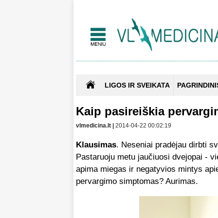
LIGOS IR SVEIKATA
PAGRINDINI
Kaip pasireiškia pervarg
vlmedicina.lt |
2014-04-22 00:02:19
Klausimas
. Neseniai pradėjau dirbti sv
Pastaruoju metu jaučiuosi dvejopai - vie
apima miegas ir negatyvios mintys apie 
pervargimo simptomas? Aurimas.