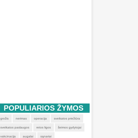
POPULIARIOS ŽYMOS
grožis
nerimas
operacija
sveikatos priežiūra
sveikatos paslaugos
retos ligos
šeimos gydytojai
vakcinacija
augalai
sąnariai