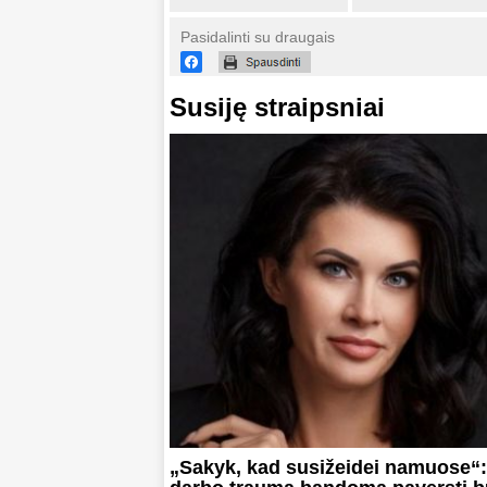
Pasidalinti su draugais
Susiję straipsniai
„Sakyk, kad susižeidei namuose“: