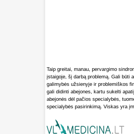
Taip greitai, manau, pervargimo sindrom
įstaigoje, šį darbą problemą. Gali būt
galimybės užsienyje ir problemiškos fin
gali didinti abejones, kartu sukelti apa
abejonės dėl pačios specialybės, tuomet
specialybės pasirinkimą. Viskas yra 