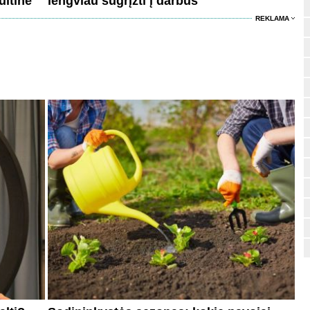
uitine
lengviau sugrįžti į darbus
REKLAMA