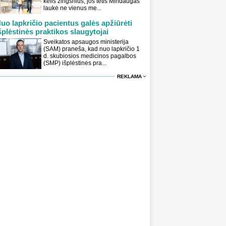
kelis žingsnius, jos tėtis Mindaugas
laukė ne vienus me...
uo lapkričio pacientus galės apžiūrėti
šplėstinės praktikos slaugytojai
Sveikatos apsaugos ministerija
(SAM) praneša, kad nuo lapkričio 1
d. skubiosios medicinos pagalbos
(SMP) išplėstinės pra...
REKLAMA