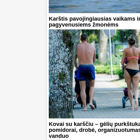
Karštis pavojingiausias vaikams i
pagyvenusiems žmonėms
Kovai su karščiu – gėlių purkštuka
pomidorai, drobė, organizuotumas
vanduo