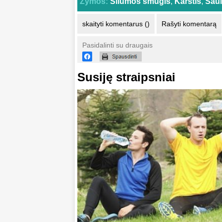
Žymos:
Šilumos smūgis
,
Karštis
,
Sau
skaityti komentarus ()
Rašyti komentarą
Pasidalinti su draugais
Susiję straipsniai