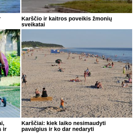
r
Karščio ir kaitros poveikis žmonių
sveikatai
i,
Karščiai: kiek laiko nesimaudyti
 ir
pavalgius ir ko dar nedaryti