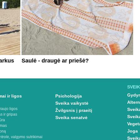
arkus
Saulė - draugė ar priešė?
SVEIK
Gydym
ai ir ligos
Psichologija
Altern
Sveika vaikystė
raujo ligos
Sveik
Žvilgsnis į praeitį
s ir gripas
Sveik
Sveika senatvė
ūra
Veget
imas
Joga
oną
ntrolė, valgymo sutrikimai
Sveik