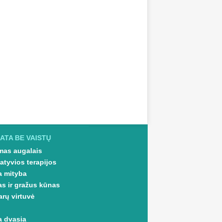
ATA BE VAISTŲ
as augalais
atyvios terapijos
a mityba
as ir gražus kūnas
arų virtuvė
a dvasia