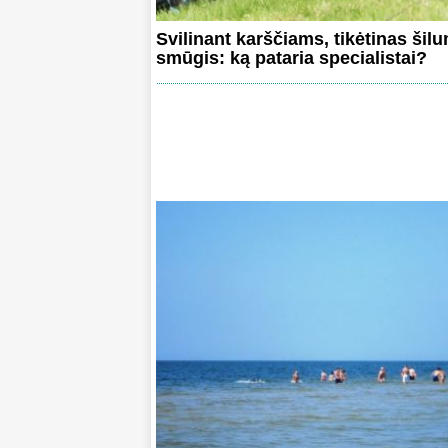
Svilinant karščiams, tikėtinas šil
smūgis: ką pataria specialistai?