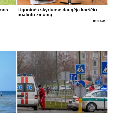
umos
Ligoninės skyriuose daugėja karščio
nualintų žmonių
REKLAMA