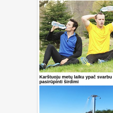
Karštuoju metų laiku ypač svarbu
pasirūpinti širdimi