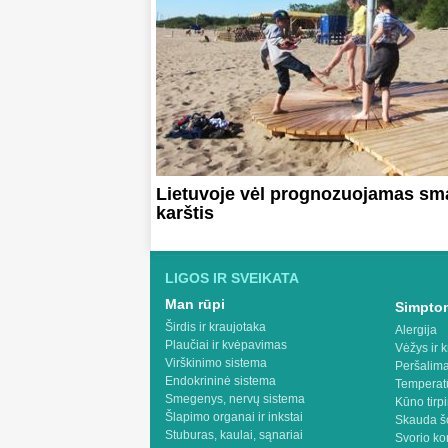
Lietuvoje vėl prognozuojamas sm
karštis
LIGOS IR SVEIKATA
Man rūpi
Simptom
Širdis ir kraujotaka
Alergija
Plaučiai ir kvėpavimas
Vėžys ir k
Virškinimo sistema
Peršalima
Endokrininė sistema
Temperat
Smegenys, nervų sistema
Kūno tirp
Šlapimo organai ir inkstai
Skauda š
Stuburas, kaulai, sąnariai
Svorio ko