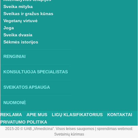
Sveika mityba
Sveikas ir gražus kūnas
Vegetarų virtuvė
Joga
Sveika dvasia
Sėkmės istorijos
RENGINIAI
KONSULTUOJA SPECIALISTAS
SVEIKATOS APSAUGA
NUOMONĖ
REKLAMA
APIE MUS
LIGŲ KLASIFIKATORIUS
KONTAKTAI
PRIVATUMO POLITIKA
2015-20 © UAB „Vlmedicina“. Visos teises saugomos
|
sprendimas webmod:
Svetainių kūrimas