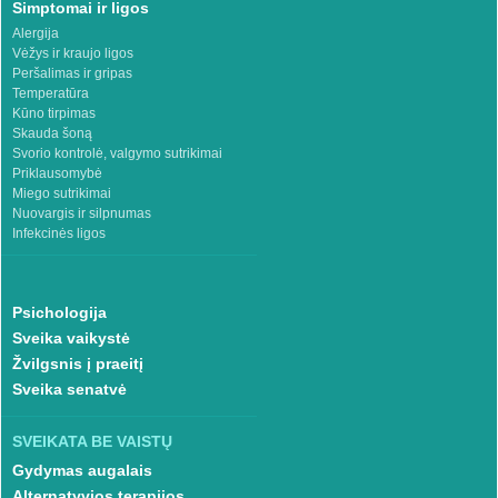
Simptomai ir ligos
Alergija
Vėžys ir kraujo ligos
Peršalimas ir gripas
Temperatūra
Kūno tirpimas
Skauda šoną
Svorio kontrolė, valgymo sutrikimai
Priklausomybė
Miego sutrikimai
Nuovargis ir silpnumas
Infekcinės ligos
Psichologija
Sveika vaikystė
Žvilgsnis į praeitį
Sveika senatvė
SVEIKATA BE VAISTŲ
Gydymas augalais
Alternatyvios terapijos