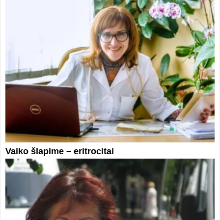
Vaiko šlapime – eritrocitai