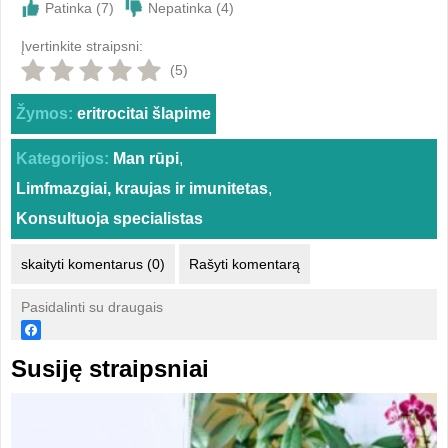
Patinka (
7
)
Nepatinka (
4
)
Įvertinkite straipsni:
(5)
Žymos:
eritrocitai šlapime
Kategorijos:
Man rūpi
,
Limfmazgiai, kraujas ir imunitetas
,
Konsultuoja specialistas
skaityti komentarus (0)
Rašyti komentarą
Pasidalinti su draugais
Susiję straipsniai