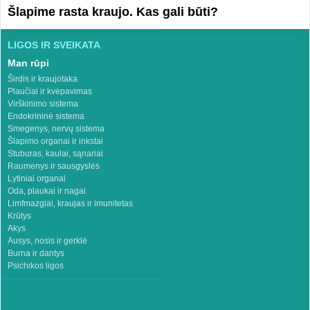
Šlapime rasta kraujo. Kas gali būti?
LIGOS IR SVEIKATA
Man rūpi
Širdis ir kraujotaka
Plaučiai ir kvėpavimas
Virškinimo sistema
Endokrininė sistema
Smegenys, nervų sistema
Šlapimo organai ir inkstai
Stuburas, kaulai, sąnariai
Raumenys ir sausgyslės
Lytiniai organai
Oda, plaukai ir nagai
Limfmazgiai, kraujas ir imunitetas
Krūtys
Akys
Ausys, nosis ir gerklė
Burna ir dantys
Psichikos ligos