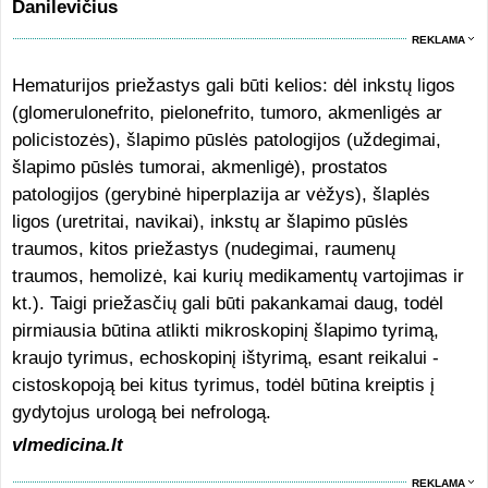
Danilevičius
REKLAMA
Hematurijos priežastys gali būti kelios: dėl inkstų ligos
(glomerulonefrito, pielonefrito, tumoro, akmenligės ar
policistozės), šlapimo pūslės patologijos (uždegimai,
šlapimo pūslės tumorai, akmenligė), prostatos
patologijos (gerybinė hiperplazija ar vėžys), šlaplės
ligos (uretritai, navikai), inkstų ar šlapimo pūslės
traumos, kitos priežastys (nudegimai, raumenų
traumos, hemolizė, kai kurių medikamentų vartojimas ir
kt.). Taigi priežasčių gali būti pakankamai daug, todėl
pirmiausia būtina atlikti mikroskopinį šlapimo tyrimą,
kraujo tyrimus, echoskopinį ištyrimą, esant reikalui -
cistoskopoją bei kitus tyrimus, todėl būtina kreiptis į
gydytojus urologą bei nefrologą.
vlmedicina.lt
REKLAMA