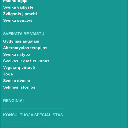
Psichologija
Sveika vaikystė
Žvilgsnis į praeitį
Sveika senatvė
SVEIKATA BE VAISTŲ
Gydymas augalais
Alternatyvios terapijos
Sveika mityba
Sveikas ir gražus kūnas
Vegetarų virtuvė
Joga
Sveika dvasia
Sėkmės istorijos
RENGINIAI
KONSULTUOJA SPECIALISTAS