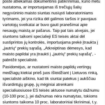
poste atliekamas dokumentinis patikrinimas, kurio metu
nustatoma, ar importuojamas iš trečiųjų šalių
negyvūninio maisto siuntas nusiųsti laboratoriniams
tyrimams, jei yra rizika dėl galimos taršos ir pavojaus
vartotojų sveikatai ar buvo gauti pranešimai apie
nesaugų maistą ar pašarus. Taip pat tais atvejais, jei
siuntoms taikomi specialieji ES teisės aktai dėl
sustiprintos jų kontrolės, importuojama prekė įtraukta į
„jautrių“ prekių sąrašą. „Atkreiptinas dėmesys, kad
maisto papildai yra įtraukti į „jautrių“ prekių sąrašą“, -
pabrėžė specialistė.
Pasidomėjus, ar nustatomi maisto papildų vertingų
medžiagų kiekiai prieš juos išleidžiant į Lietuvos rinką,
specialistė aiškino, kad tik siuntai patekus į aukščiau
išvardintųjų grupę, jų mėginiai atrenkami
specialiuosiuose ES teisės aktuose numatytu dažnumu
(10-100 proc.), jei dažnumas nėra numatytas, tokioms
siuntoms taikoma 10 proc. laboratoriniai tikrinimai, t.y.