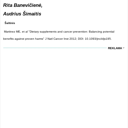
Rita Banevičienė,
Audrius Šimaitis
Šaltinis
Martinez ME, et al "Dietary supplements and cancer prevention: Balancing potential
benefits against proven harms" J Natl Cancer Inst 2012; DOI: 10.1093/jnci/djs195.
REKLAMA