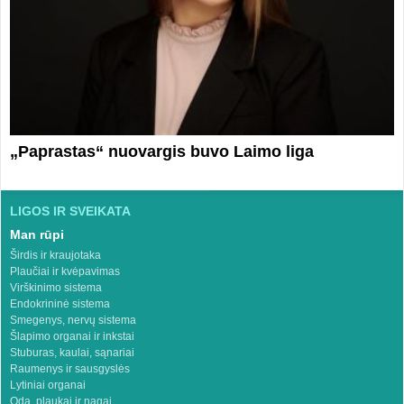
„Paprastas“ nuovargis buvo Laimo liga
LIGOS IR SVEIKATA
Man rūpi
Širdis ir kraujotaka
Plaučiai ir kvėpavimas
Virškinimo sistema
Endokrininė sistema
Smegenys, nervų sistema
Šlapimo organai ir inkstai
Stuburas, kaulai, sąnariai
Raumenys ir sausgyslės
Lytiniai organai
Oda, plaukai ir nagai