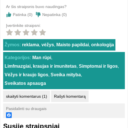
Ar šis straipsnis buvo naudingas?
Patinka (
0
)
Nepatinka (
0
)
Įvertinkite straipsni:
Žymos:
reklama
,
vėžys
,
Maisto papildai
,
onkologija
Kategorijos:
Man rūpi
,
Limfmazgiai, kraujas ir imunitetas
,
Simptomai ir ligos
,
Vėžys ir kraujo ligos
,
Sveika mityba
,
Sveikatos apsauga
skaityti komentarus (1)
Rašyti komentarą
Pasidalinti su draugais
Susiję straipsniai