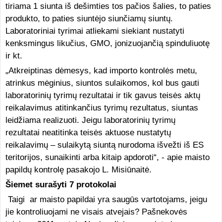
tiriama 1 siunta iš dešimties tos pačios šalies, to paties
produkto, to paties siuntėjo siunčiamų siuntų.
Laboratoriniai tyrimai atliekami siekiant nustatyti
kenksmingus likučius, GMO, jonizuojančią spinduliuotę
ir kt.
„Atkreiptinas dėmesys, kad importo kontrolės metu,
atrinkus mėginius, siuntos sulaikomos, kol bus gauti
laboratorinių tyrimų rezultatai ir tik gavus teisės aktų
reikalavimus atitinkančius tyrimų rezultatus, siuntas
leidžiama realizuoti. Jeigu laboratorinių tyrimų
rezultatai neatitinka teisės aktuose nustatytų
reikalavimų – sulaikytą siuntą nurodoma išvežti iš ES
teritorijos, sunaikinti arba kitaip apdoroti“, - apie maisto
papildų kontrolę pasakojo L. Misiūnaitė.
Šiemet surašyti 7 protokolai
Taigi ar maisto papildai yra saugūs vartotojams, jeigu
jie kontroliuojami ne visais atvejais? Pašnekovės