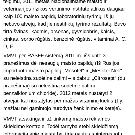
teigimu, 2011 metais Nacionaliniame maisto ir
veterinarijos rizikos vertinimo institute atlikus daugiau
kaip 100 maisto papildų laboratorinių tyrimų, iš jų
nebuvo atvejų, kad jie neatitiktų tyrimo rezultatų. Buvo
tirta švinas, kadmis, arsenas, gyvsidabris, kalcis,
cinkas, sorbo rūgštis, benzoinė rūgštis, vitaminai A, C,
D, E.
VMVT per RASFF sistemą 2011 m. išsiuntė 3
pranešimus dėl nesaugių maisto papildų (Iš Rusijos
importuoto maisto papildų „Mesotel“ ir „Mesotel Neo“
su neleistina sudėtine dalimi – sidabru; „Citrosept“ (du
pranešimai) su neleistina sudėtine dalimi –
benzalkionium chloride). 2012 metais nustatyti 2
atvejai, kai nustatytas per mažas vitaminų kiekis (t.y.
mažiau nei gamintojo nurodyta ženklinimo etiketėje).
VMVT atsakinga ir už tinkamą maisto reklamos
skleidimo kontrolę. Todėl tarnyba stebi skleidžiamą
informaciją apie maistą bei tiria gautus suinteresuotų