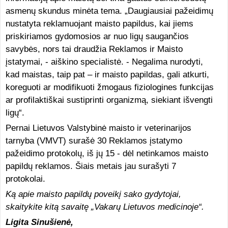
asmenų skundus minėta tema. „Daugiausiai pažeidimų
nustatyta reklamuojant maisto papildus, kai jiems
priskiriamos gydomosios ar nuo ligų saugančios
savybės, nors tai draudžia Reklamos ir Maisto
įstatymai, - aiškino specialistė. - Negalima nurodyti,
kad maistas, taip pat – ir maisto papildas, gali atkurti,
koreguoti ar modifikuoti žmogaus fiziologines funkcijas
ar profilaktiškai sustiprinti organizmą, siekiant išvengti
ligų“.
Pernai Lietuvos Valstybinė maisto ir veterinarijos
tarnyba (VMVT) surašė 30 Reklamos įstatymo
pažeidimo protokolų, iš jų 15 - dėl netinkamos maisto
papildų reklamos. Šiais metais jau surašyti 7
protokolai.
Ką apie maisto papildų poveikį sako gydytojai,
skaitykite kitą savaitę „Vakarų Lietuvos medicinoje“.
Ligita Sinušienė,