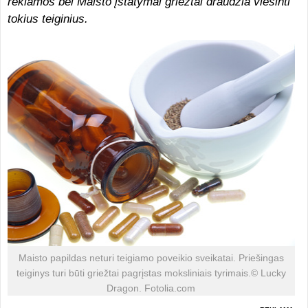
reklamos bei Maisto įstatymai griežtai draudžia viešinti
tokius teiginius.
Maisto papildas neturi teigiamo poveikio sveikatai. Priešingas
teiginys turi būti griežtai pagrįstas moksliniais tyrimais.© Lucky
Dragon. Fotolia.com