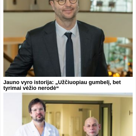
Jauno vyro istorija: „Užčiuopiau gumbelį, bet
tyrimai vėžio nerodė“