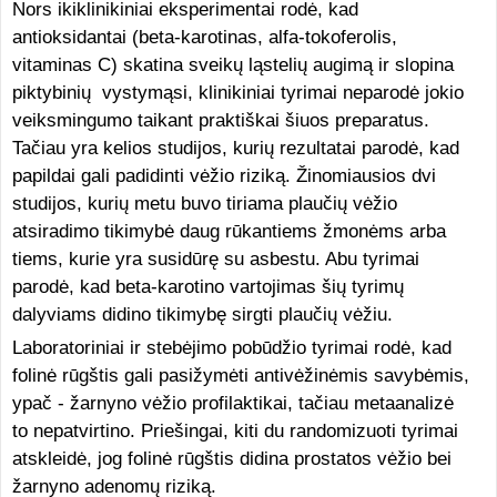
Nors ikiklinikiniai eksperimentai rodė, kad
antioksidantai (beta-karotinas, alfa-tokoferolis,
vitaminas C) skatina sveikų ląstelių augimą ir slopina
piktybinių vystymąsi, klinikiniai tyrimai neparodė jokio
veiksmingumo taikant praktiškai šiuos preparatus.
Tačiau yra kelios studijos, kurių rezultatai parodė, kad
papildai gali padidinti vėžio riziką. Žinomiausios dvi
studijos, kurių metu buvo tiriama plaučių vėžio
atsiradimo tikimybė daug rūkantiems žmonėms arba
tiems, kurie yra susidūrę su asbestu. Abu tyrimai
parodė, kad beta-karotino vartojimas šių tyrimų
dalyviams didino tikimybę sirgti plaučių vėžiu.
Laboratoriniai ir stebėjimo pobūdžio tyrimai rodė, kad
folinė rūgštis gali pasižymėti antivėžinėmis savybėmis,
ypač - žarnyno vėžio profilaktikai, tačiau metaanalizė
to nepatvirtino. Priešingai, kiti du randomizuoti tyrimai
atskleidė, jog folinė rūgštis didina prostatos vėžio bei
žarnyno adenomų riziką.