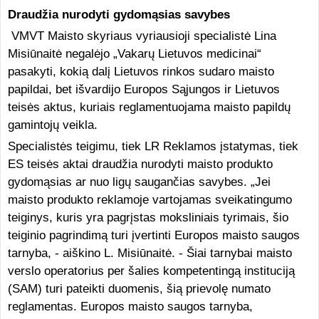
Draudžia nurodyti gydomąsias savybes
VMVT Maisto skyriaus vyriausioji specialistė Lina
Misiūnaitė negalėjo „Vakarų Lietuvos medicinai“
pasakyti, kokią dalį Lietuvos rinkos sudaro maisto
papildai, bet išvardijo Europos Sąjungos ir Lietuvos
teisės aktus, kuriais reglamentuojama maisto papildų
gamintojų veikla.
Specialistės teigimu, tiek LR Reklamos įstatymas, tiek
ES teisės aktai draudžia nurodyti maisto produkto
gydomąsias ar nuo ligų saugančias savybes. „Jei
maisto produkto reklamoje vartojamas sveikatingumo
teiginys, kuris yra pagrįstas moksliniais tyrimais, šio
teiginio pagrindimą turi įvertinti Europos maisto saugos
tarnyba, - aiškino L. Misiūnaitė. - Šiai tarnybai maisto
verslo operatorius per šalies kompetentingą instituciją
(SAM) turi pateikti duomenis, šią prievolę numato
reglamentas. Europos maisto saugos tarnyba,