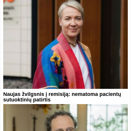
Naujas žvilgsnis į remisiją: nematoma pacientų
sutuoktinių patirtis