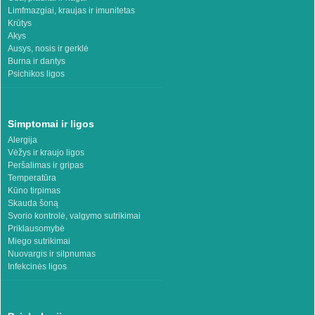
Limfmazgiai, kraujas ir imunitetas
Krūtys
Akys
Ausys, nosis ir gerklė
Burna ir dantys
Psichikos ligos
Simptomai ir ligos
Alergija
Vėžys ir kraujo ligos
Peršalimas ir gripas
Temperatūra
Kūno tirpimas
Skauda šoną
Svorio kontrolė, valgymo sutrikimai
Priklausomybė
Miego sutrikimai
Nuovargis ir silpnumas
Infekcinės ligos