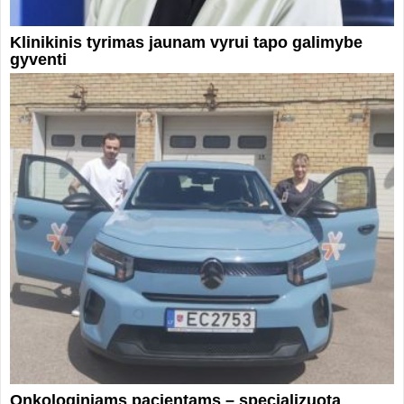
Klinikinis tyrimas jaunam vyrui tapo galimybe
gyventi
Onkologiniams pacientams – specializuota