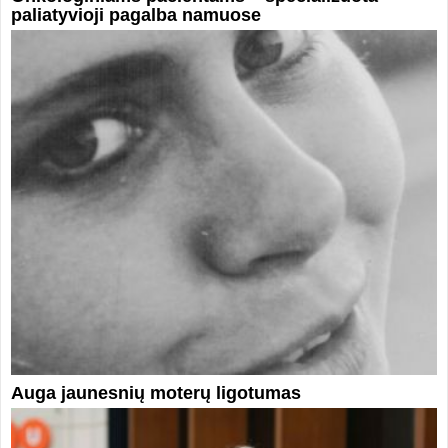
paliatyvioji pagalba namuose
Auga jaunesnių moterų ligotumas