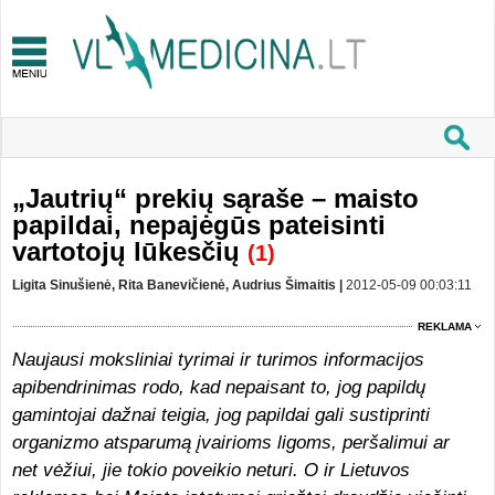
„Jautrių“ prekių sąraše – maisto
papildai, nepajėgūs pateisinti
vartotojų lūkesčių
(1)
Ligita Sinušienė, Rita Banevičienė, Audrius Šimaitis |
2012-05-09 00:03:11
REKLAMA
Naujausi moksliniai tyrimai ir turimos informacijos
apibendrinimas rodo, kad nepaisant to, jog papildų
gamintojai dažnai teigia, jog papildai gali sustiprinti
organizmo atsparumą įvairioms ligoms, peršalimui ar
net vėžiui, jie tokio poveikio neturi. O ir Lietuvos