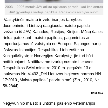
2003 – 2006 metais JAV atlikta apklausa parodė, kad kas antras
JAV gyventojas vartoja papildus. Redakcijos archyvo nuotr.
Valstybinės maisto ir veterinarijos tarnybos
duomenimis, į Lietuvą daugiausia maisto papildų
įvežama iš JAV, Kanados, Rusijos, Kinijos. Mūsų šalies
rinkai pateikiant maisto papildus, pagamintus ar
importuojamus iš valstybių ne Europos Sąjungos narių,
išskyrus Islandijos Respubliką, Lichtenšteino
Kunigaikštystę ir Norvegijos Karalystę, jie turi būti
notifikuojami. Notifikavimo tvarką nustato Lietuvos
Respublikos SAM ministro 2010 m. gegužės 13 d.
įsakymas Nr. V-432 „Dėl Lietuvos higienos normos HN
17:2010 „Maisto papildai“ patvirtinimo“ (Žin., 2010, Nr.
58-2844).
REKLAMA
Negyvūninio maisto siuntoms pasienio veterinarijos