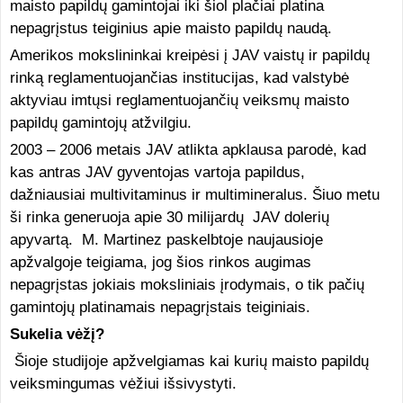
maisto papildų gamintojai iki šiol plačiai platina
nepagrįstus teiginius apie maisto papildų naudą.
Amerikos mokslininkai kreipėsi į JAV vaistų ir papildų
rinką reglamentuojančias institucijas, kad valstybė
aktyviau imtųsi reglamentuojančių veiksmų maisto
papildų gamintojų atžvilgiu.
2003 – 2006 metais JAV atlikta apklausa parodė, kad
kas antras JAV gyventojas vartoja papildus,
dažniausiai multivitaminus ir multimineralus. Šiuo metu
ši rinka generuoja apie 30 milijardų JAV dolerių
apyvartą. M. Martinez paskelbtoje naujausioje
apžvalgoje teigiama, jog šios rinkos augimas
nepagrįstas jokiais moksliniais įrodymais, o tik pačių
gamintojų platinamais nepagrįstais teiginiais.
Sukelia vėžį?
Šioje studijoje apžvelgiamas kai kurių maisto papildų
veiksmingumas vėžiui išsivystyti.