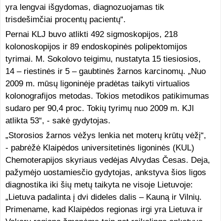
yra lengvai išgydomas, diagnozuojamas tik
trisdešimčiai procentų pacientų“.
Pernai KLJ buvo atlikti 492 sigmoskopijos, 218
kolonoskopijos ir 89 endoskopinės polipektomijos
tyrimai. M. Sokolovo teigimu, nustatyta 15 tiesiosios,
14 – riestinės ir 5 – gaubtinės žarnos karcinomų. „Nuo
2009 m. mūsų ligoninėje pradėtas taikyti virtualios
kolonografijos metodas. Tokios metodikos patikimumas
sudaro per 90,4 proc. Tokių tyrimų nuo 2009 m. KJl
atlikta 53“, - sakė gydytojas.
„Storosios žarnos vėžys lenkia net moterų krūtų vėžį“,
- pabrėžė Klaipėdos universitetinės ligoninės (KUL)
Chemoterapijos skyriaus vedėjas Alvydas Česas. Deja,
pažymėjo uostamiesčio gydytojas, ankstyva šios ligos
diagnostika iki šių metų taikyta ne visoje Lietuvoje:
„Lietuva padalinta į dvi dideles dalis – Kauną ir Vilnių.
Primename, kad Klaipėdos regionas irgi yra Lietuva ir