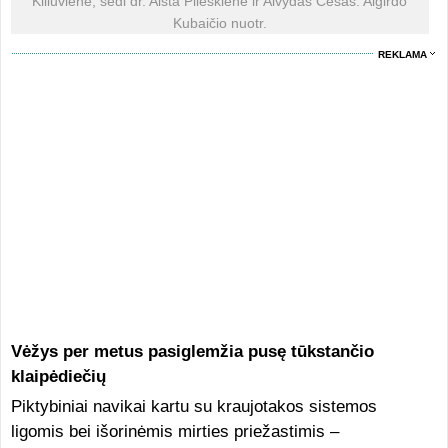
Kiliuvienė, sėdi dr. Aista Plieskienė ir Alvydas Česas. Algirdo
Kubaičio nuotr.
REKLAMA
Vėžys per metus pasiglemžia pusę tūkstančio
klaipėdiečių
Piktybiniai navikai kartu su kraujotakos sistemos
ligomis bei išorinėmis mirties priežastimis –