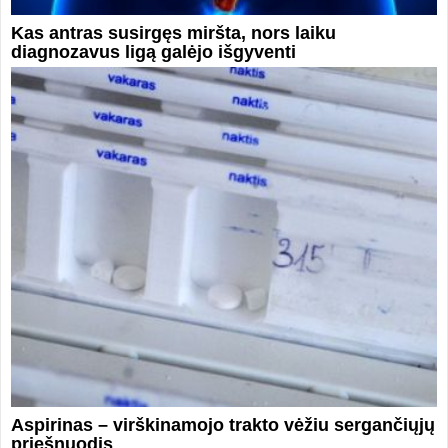
Kas antras susirgęs miršta, nors laiku
diagnozavus ligą galėjo išgyventi
Aspirinas – virškinamojo trakto vėžiu sergančiųjų
priešnuodis