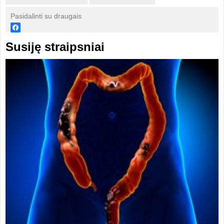
Pasidalinti su draugais
Susiję straipsniai