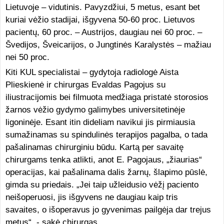
Lietuvoje – vidutinis. Pavyzdžiui, 5 metus, esant bet
kuriai vėžio stadijai, išgyvena 50-60 proc. Lietuvos
pacientų, 60 proc. – Austrijos, daugiau nei 60 proc. –
Švedijos, Šveicarijos, o Jungtinės Karalystės – mažiau
nei 50 proc.
Kiti KUL specialistai – gydytoja radiologė Aista
Plieskienė ir chirurgas Evaldas Pagojus su
iliustracijomis bei filmuota medžiaga pristatė storosios
žarnos vėžio gydymo galimybes universitetinėje
ligoninėje. Esant itin dideliam navikui jis pirmiausia
sumažinamas su spindulinės terapijos pagalba, o tada
pašalinamas chirurginiu būdu. Kartą per savaitę
chirurgams tenka atlikti, anot E. Pagojaus, „žiaurias“
operacijas, kai pašalinama dalis žarnų, šlapimo pūslė,
gimda su priedais. „Jei taip užleidusio vėžį paciento
neišoperuosi, jis išgyvens ne daugiau kaip tris
savaites, o išoperavus jo gyvenimas pailgėja dar trejus
metus“, - sakė chirurgas.