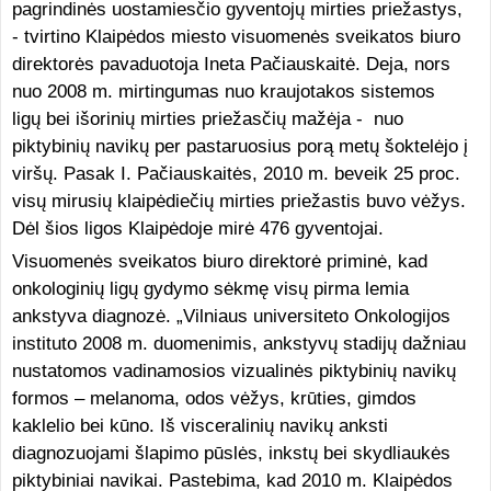
pagrindinės uostamiesčio gyventojų mirties priežastys,
- tvirtino Klaipėdos miesto visuomenės sveikatos biuro
direktorės pavaduotoja Ineta Pačiauskaitė. Deja, nors
nuo 2008 m. mirtingumas nuo kraujotakos sistemos
ligų bei išorinių mirties priežasčių mažėja - nuo
piktybinių navikų per pastaruosius porą metų šoktelėjo į
viršų. Pasak I. Pačiauskaitės, 2010 m. beveik 25 proc.
visų mirusių klaipėdiečių mirties priežastis buvo vėžys.
Dėl šios ligos Klaipėdoje mirė 476 gyventojai.
Visuomenės sveikatos biuro direktorė priminė, kad
onkologinių ligų gydymo sėkmę visų pirma lemia
ankstyva diagnozė. „Vilniaus universiteto Onkologijos
instituto 2008 m. duomenimis, ankstyvų stadijų dažniau
nustatomos vadinamosios vizualinės piktybinių navikų
formos – melanoma, odos vėžys, krūties, gimdos
kaklelio bei kūno. Iš visceralinių navikų anksti
diagnozuojami šlapimo pūslės, inkstų bei skydliaukės
piktybiniai navikai. Pastebima, kad 2010 m. Klaipėdos