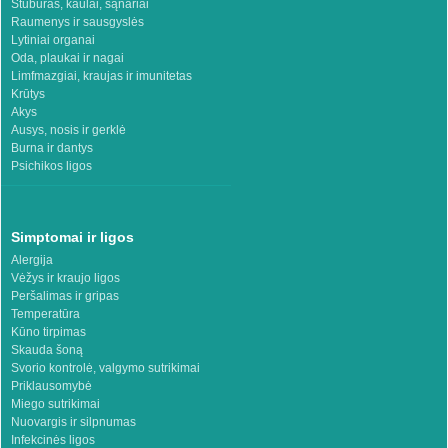
Stuburas, kaulai, sąnariai
Raumenys ir sausgyslės
Lytiniai organai
Oda, plaukai ir nagai
Limfmazgiai, kraujas ir imunitetas
Krūtys
Akys
Ausys, nosis ir gerklė
Burna ir dantys
Psichikos ligos
Simptomai ir ligos
Alergija
Vėžys ir kraujo ligos
Peršalimas ir gripas
Temperatūra
Kūno tirpimas
Skauda šoną
Svorio kontrolė, valgymo sutrikimai
Priklausomybė
Miego sutrikimai
Nuovargis ir silpnumas
Infekcinės ligos