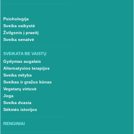
Psichologija
Sveika vaikystė
Žvilgsnis į praeitį
Sveika senatvė
SVEIKATA BE VAISTŲ
Gydymas augalais
Alternatyvios terapijos
Sveika mityba
Sveikas ir gražus kūnas
Vegetarų virtuvė
Joga
Sveika dvasia
Sėkmės istorijos
RENGINIAI