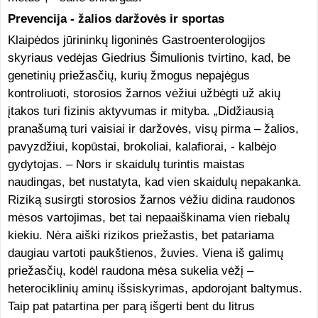
Prevencija - žalios daržovės ir sportas
Klaipėdos jūrininkų ligoninės Gastroenterologijos
skyriaus vedėjas Giedrius Šimulionis tvirtino, kad, be
genetinių priežasčių, kurių žmogus nepajėgus
kontroliuoti, storosios žarnos vėžiui užbėgti už akių
įtakos turi fizinis aktyvumas ir mityba. „Didžiausią
pranašumą turi vaisiai ir daržovės, visų pirma – žalios,
pavyzdžiui, kopūstai, brokoliai, kalafiorai, - kalbėjo
gydytojas. – Nors ir skaidulų turintis maistas
naudingas, bet nustatyta, kad vien skaidulų nepakanka.
Riziką susirgti storosios žarnos vėžiu didina raudonos
mėsos vartojimas, bet tai nepaaiškinama vien riebalų
kiekiu. Nėra aiški rizikos priežastis, bet patariama
daugiau vartoti paukštienos, žuvies. Viena iš galimų
priežasčių, kodėl raudona mėsa sukelia vėžį –
heterociklinių aminų išsiskyrimas, apdorojant baltymus.
Taip pat patartina per parą išgerti bent du litrus