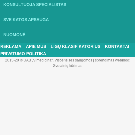
KONSULTUOJA SPECIALISTAS
SVEIKATOS APSAUGA
NUOMONĖ
REKLAMA
APIE MUS
LIGŲ KLASIFIKATORIUS
KONTAKTAI
PRIVATUMO POLITIKA
2015-20 © UAB „Vlmedicina“. Visos teises saugomos
|
sprendimas webmod:
Svetainių kūrimas