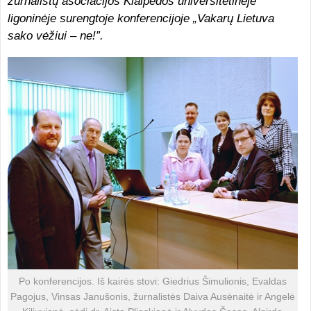
žurnalistų asociacijos Klaipėdos universitetinėje
ligoninėje surengtoje konferencijoje „Vakarų Lietuva
sako vėžiui – ne!”.
Po konferencijos. Iš kairės stovi: Giedrius Šimulionis, Evaldas
Pagojus, Vinsas Janušonis, žurnalistės Daiva Ausėnaitė ir Angelė