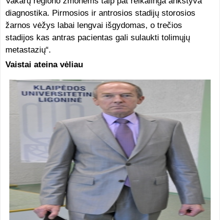
Vakarų regiono žmonėms taip pat reikalinga ankstyva
diagnostika. Pirmosios ir antrosios stadijų storosios
žarnos vėžys labai lengvai išgydomas, o trečios
stadijos kas antras pacientas gali sulaukti tolimųjų
metastazių“.
Vaistai ateina vėliau