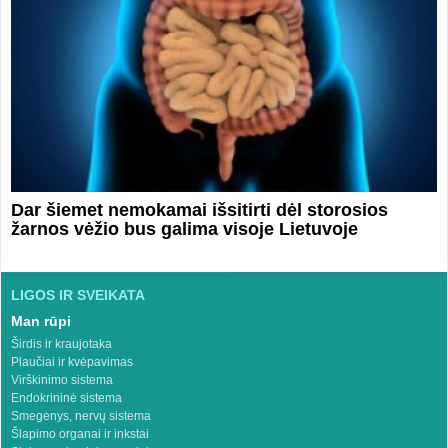
Dar šiemet nemokamai išsitirti dėl storosios
žarnos vėžio bus galima visoje Lietuvoje
LIGOS IR SVEIKATA
Man rūpi
Širdis ir kraujotaka
Plaučiai ir kvėpavimas
Virškinimo sistema
Endokrininė sistema
Smegenys, nervų sistema
Šlapimo organai ir inkstai