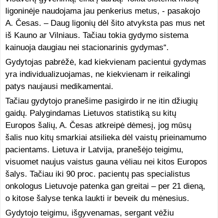
ligoninėje naudojama jau penkerius metus, - pasakojo
A. Česas. – Daug ligonių dėl šito atvyksta pas mus net
iš Kauno ar Vilniaus. Tačiau tokia gydymo sistema
kainuoja daugiau nei stacionarinis gydymas“.
Gydytojas pabrėžė, kad kiekvienam pacientui gydymas
yra individualizuojamas, ne kiekvienam ir reikalingi
patys naujausi medikamentai.
Tačiau gydytojo pranešime pasigirdo ir ne itin džiugių
gaidų. Palygindamas Lietuvos statistiką su kitų
Europos šalių, A. Česas atkreipė dėmesį, jog mūsų
šalis nuo kitų smarkiai atsilieka dėl vaistų prieinamumo
pacientams. Lietuva ir Latvija, pranešėjo teigimu,
visuomet naujus vaistus gauna vėliau nei kitos Europos
šalys. Tačiau iki 90 proc. pacientų pas specialistus
onkologus Lietuvoje patenka gan greitai – per 21 dieną,
o kitose šalyse tenka laukti ir beveik du mėnesius.
Gydytojo teigimu, išgyvenamas, sergant vėžiu