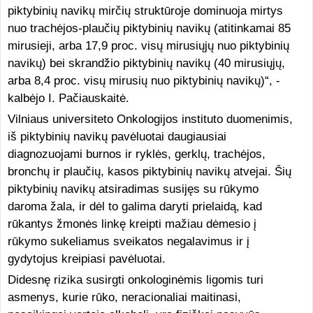
piktybinių navikų mirčių struktūroje dominuoja mirtys
nuo trachėjos-plaučių piktybinių navikų (atitinkamai 85
mirusieji, arba 17,9 proc. visų mirusiųjų nuo piktybinių
navikų) bei skrandžio piktybinių navikų (40 mirusiųjų,
arba 8,4 proc. visų mirusių nuo piktybinių navikų)“, -
kalbėjo I. Pačiauskaitė.
Vilniaus universiteto Onkologijos instituto duomenimis,
iš piktybinių navikų pavėluotai daugiausiai
diagnozuojami burnos ir ryklės, gerklų, trachėjos,
bronchų ir plaučių, kasos piktybinių navikų atvejai. Šių
piktybinių navikų atsiradimas susijęs su rūkymo
daroma žala, ir dėl to galima daryti prielaidą, kad
rūkantys žmonės linkę kreipti mažiau dėmesio į
rūkymo sukeliamus sveikatos negalavimus ir į
gydytojus kreipiasi pavėluotai.
Didesnę rizika susirgti onkologinėmis ligomis turi
asmenys, kurie rūko, neracionaliai maitinasi,