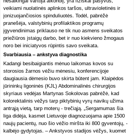
nesaikingai vartoja alkoholį, yra fiziškai pasyvūs,
veikiami nuolatinės aplinkos taršos, ultravioletinės ir
jonizuojančiosios spinduliuotės. Todėl, pabrėžė
pranešėja, valstybinių profilaktikos programų
įgyvendinimas priklauso ne tik nuo asmens sveikatos
priežiūros įstaigų darbo, bet ir nuo kiekvieno žmogaus
noro bei iniciatyvos rūpintis savo sveikata.
Svarbiausia – ankstyva diagnostika
Kadangi besibaigiantis mėnuo laikomas kovos su
storosios žarnos vėžiu mėnesiu, konferencijoje
daugiausia dėmesio buvo skirta būtent jam. Klaipėdos
jūrininkų ligoninės (KJL) Abdominalinės chirurgijos
skyriaus vedėjas Martynas Sokolovas pabrėžė, kad
kolorektalinis vėžys tarp piktybinių vyrų navikų užima
antrąją vietą, tarp moterų - trečiąją. „Sergamumas šia
liga didėja, kasmet Lietuvoje diagnozuojama apie 1500
naujų pacientų, nuo šio vėžio miršta iki 800 gyventojų, -
kalbėjo gydytojas. – Ankstyvos stadijos vėžys, kuomet