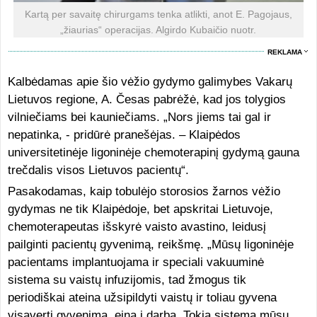
Kartą per savaitę chirurgams tenka atlikti, anot E. Pagojaus,
„žiaurias“ operacijas. Algirdo Kubaičio nuotr.
REKLAMA
Kalbėdamas apie šio vėžio gydymo galimybes Vakarų
Lietuvos regione, A. Česas pabrėžė, kad jos tolygios
vilniečiams bei kauniečiams. „Nors jiems tai gal ir
nepatinka, - pridūrė pranešėjas. – Klaipėdos
universitetinėje ligoninėje chemoterapinį gydymą gauna
trečdalis visos Lietuvos pacientų“.
Pasakodamas, kaip tobulėjo storosios žarnos vėžio
gydymas ne tik Klaipėdoje, bet apskritai Lietuvoje,
chemoterapeutas išskyrė vaisto avastino, leidusį
pailginti pacientų gyvenimą, reikšmę. „Mūsų ligoninėje
pacientams implantuojama ir speciali vakuuminė
sistema su vaistų infuzijomis, tad žmogus tik
periodiškai ateina užsipildyti vaistų ir toliau gyvena
visavertį gyvenimą, eina į darbą. Tokia sistema mūsų