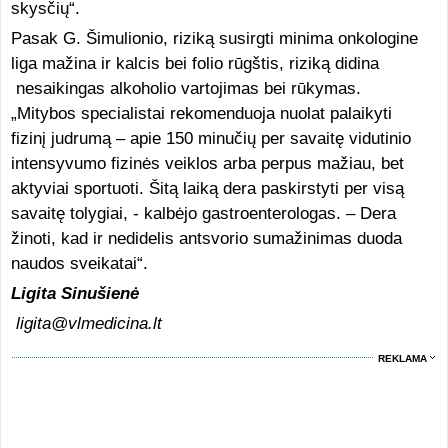
skysčių“.
Pasak G. Šimulionio, riziką susirgti minima onkologine
liga mažina ir kalcis bei folio rūgštis, riziką didina
nesaikingas alkoholio vartojimas bei rūkymas.
„Mitybos specialistai rekomenduoja nuolat palaikyti
fizinį judrumą – apie 150 minučių per savaitę vidutinio
intensyvumo fizinės veiklos arba perpus mažiau, bet
aktyviai sportuoti. Šitą laiką dera paskirstyti per visą
savaitę tolygiai, - kalbėjo gastroenterologas. – Dera
žinoti, kad ir nedidelis antsvorio sumažinimas duoda
naudos sveikatai“.
Ligita Sinušienė
ligita@vlmedicina.lt
REKLAMA