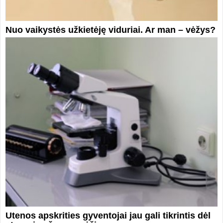
Nuo vaikystės užkietėję viduriai. Ar man – vėžys?
Utenos apskrities gyventojai jau gali tikrintis dėl