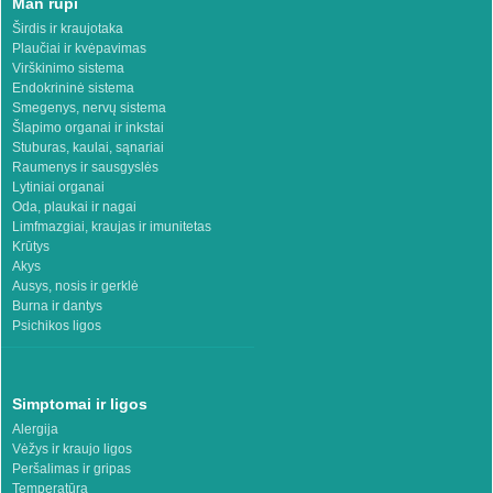
Man rūpi
Širdis ir kraujotaka
Plaučiai ir kvėpavimas
Virškinimo sistema
Endokrininė sistema
Smegenys, nervų sistema
Šlapimo organai ir inkstai
Stuburas, kaulai, sąnariai
Raumenys ir sausgyslės
Lytiniai organai
Oda, plaukai ir nagai
Limfmazgiai, kraujas ir imunitetas
Krūtys
Akys
Ausys, nosis ir gerklė
Burna ir dantys
Psichikos ligos
Simptomai ir ligos
Alergija
Vėžys ir kraujo ligos
Peršalimas ir gripas
Temperatūra