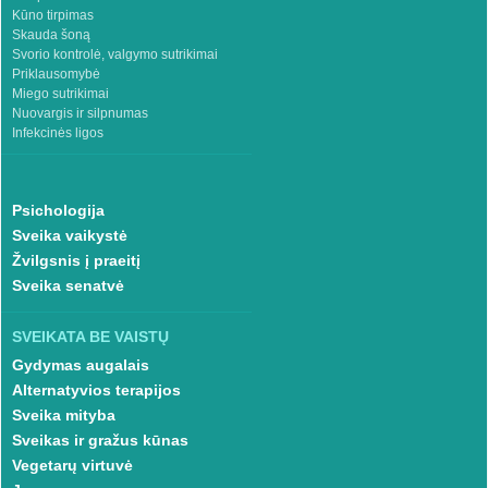
Kūno tirpimas
Skauda šoną
Svorio kontrolė, valgymo sutrikimai
Priklausomybė
Miego sutrikimai
Nuovargis ir silpnumas
Infekcinės ligos
Psichologija
Sveika vaikystė
Žvilgsnis į praeitį
Sveika senatvė
SVEIKATA BE VAISTŲ
Gydymas augalais
Alternatyvios terapijos
Sveika mityba
Sveikas ir gražus kūnas
Vegetarų virtuvė