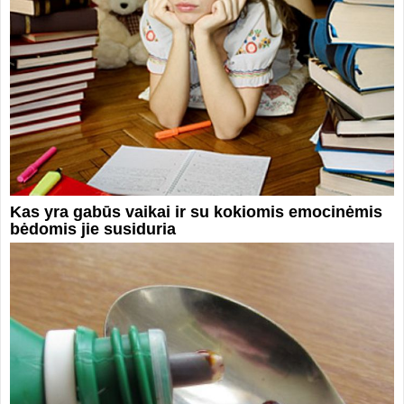
Kas yra gabūs vaikai ir su kokiomis emocinėmis
bėdomis jie susiduria