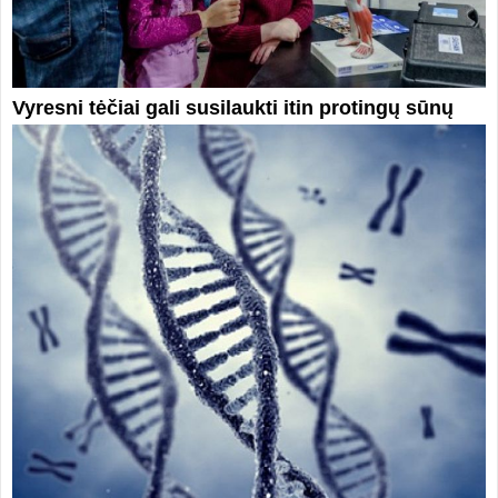
Vyresni tėčiai gali susilaukti itin protingų sūnų