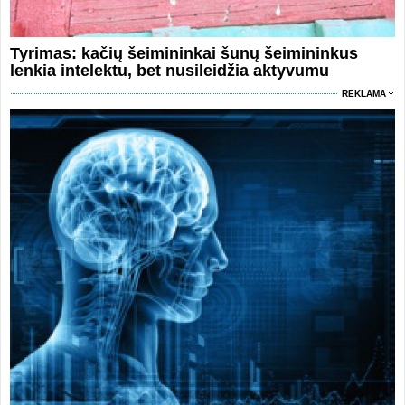
Tyrimas: kačių šeimininkai šunų šeimininkus
lenkia intelektu, bet nusileidžia aktyvumu
REKLAMA