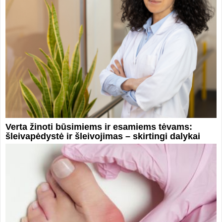
Verta žinoti būsimiems ir esamiems tėvams:
šleivapėdystė ir šleivojimas – skirtingi dalykai