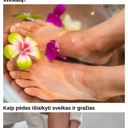
sveikatą?
Kaip pėdas išlaikyti sveikas ir gražias