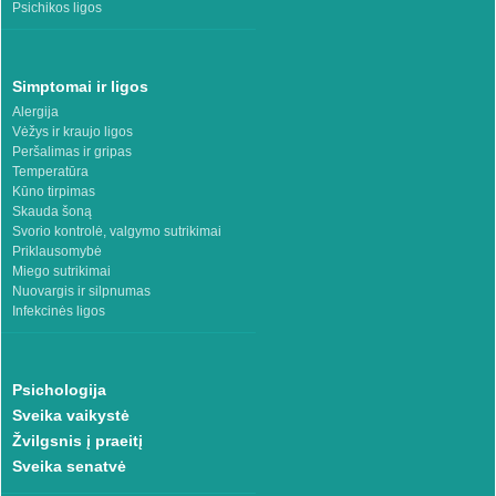
Psichikos ligos
Simptomai ir ligos
Alergija
Vėžys ir kraujo ligos
Peršalimas ir gripas
Temperatūra
Kūno tirpimas
Skauda šoną
Svorio kontrolė, valgymo sutrikimai
Priklausomybė
Miego sutrikimai
Nuovargis ir silpnumas
Infekcinės ligos
Psichologija
Sveika vaikystė
Žvilgsnis į praeitį
Sveika senatvė