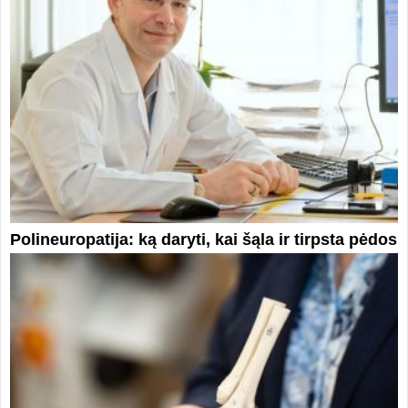
Polineuropatija: ką daryti, kai šąla ir tirpsta pėdos