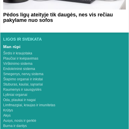
Pėdos ligų ateityje tik daugės, nes vis rečiau
pakylame nuo sofos
LIGOS IR SVEIKATA
Man rūpi
Širdis ir kraujotaka
Plaučiai ir kvėpavimas
Virškinimo sistema
Endokrininė sistema
Smegenys, nervų sistema
Šlapimo organai ir inkstai
Stuburas, kaulai, sąnariai
Raumenys ir sausgyslės
Lytiniai organai
Oda, plaukai ir nagai
Limfmazgiai, kraujas ir imunitetas
Krūtys
Akys
Ausys, nosis ir gerklė
Burna ir dantys