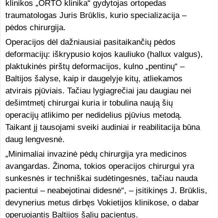
klinikos „ORTO klinika“ gydytojas ortopedas
traumatologas Juris Brūklis, kurio specializacija –
pėdos chirurgija.
Operacijos dėl dažniausiai pasitaikančių pėdos
deformacijų: iškrypusio kojos kauliuko (hallux valgus),
plaktukinės pirštų deformacijos, kulno „pentinų“ –
Baltijos šalyse, kaip ir daugelyje kitų, atliekamos
atvirais pjūviais. Tačiau lygiagrečiai jau daugiau nei
dešimtmetį chirurgai kuria ir tobulina naują šių
operacijų atlikimo per nedidelius pjūvius metodą.
Taikant jį tausojami sveiki audiniai ir reabilitacija būna
daug lengvesnė.
„Minimaliai invazinė pėdų chirurgija yra medicinos
avangardas. Žinoma, tokios operacijos chirurgui yra
sunkesnės ir techniškai sudėtingesnės, tačiau nauda
pacientui – neabejotinai didesnė“, – įsitikinęs J. Brūklis,
devynerius metus dirbęs Vokietijos klinikose, o dabar
operuojantis Baltijos šalių pacientus.