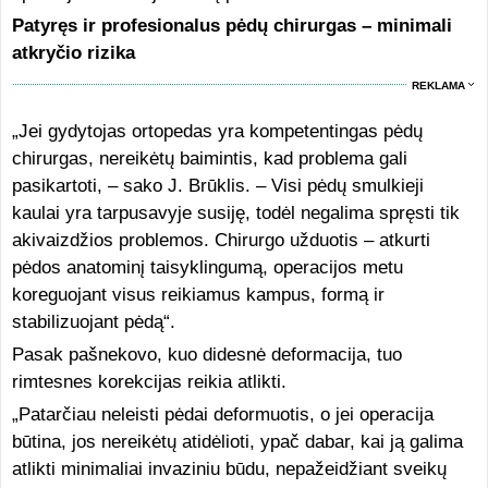
Patyręs ir profesionalus pėdų chirurgas – minimali
atkryčio rizika
REKLAMA
„Jei gydytojas ortopedas yra kompetentingas pėdų
chirurgas, nereikėtų baimintis, kad problema gali
pasikartoti, – sako J. Brūklis. – Visi pėdų smulkieji
kaulai yra tarpusavyje susiję, todėl negalima spręsti tik
akivaizdžios problemos. Chirurgo užduotis – atkurti
pėdos anatominį taisyklingumą, operacijos metu
koreguojant visus reikiamus kampus, formą ir
stabilizuojant pėdą“.
Pasak pašnekovo, kuo didesnė deformacija, tuo
rimtesnes korekcijas reikia atlikti.
„Patarčiau neleisti pėdai deformuotis, o jei operacija
būtina, jos nereikėtų atidėlioti, ypač dabar, kai ją galima
atlikti minimaliai invaziniu būdu, nepažeidžiant sveikų