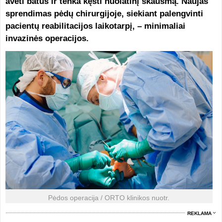
avėti batus ir tenka kęsti nuolatinį skausmą. Naujas
sprendimas pėdų chirurgijoje, siekiant palengvinti
pacientų reabilitacijos laikotarpį, – minimaliai
invazinės operacijos.
Pėdos operacija / ORTO klinikos nuotr.
REKLAMA