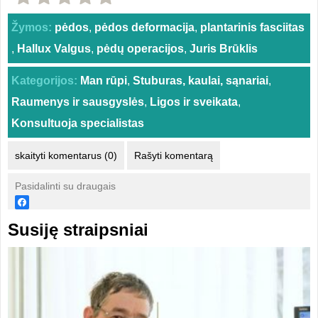
Žymos:
pėdos
,
pėdos deformacija
,
plantarinis fasciitas
,
Hallux Valgus
,
pėdų operacijos
,
Juris Brūklis
Kategorijos:
Man rūpi
,
Stuburas, kaulai, sąnariai
,
Raumenys ir sausgyslės
,
Ligos ir sveikata
,
Konsultuoja specialistas
skaityti komentarus (0)
Rašyti komentarą
Pasidalinti su draugais
Susiję straipsniai