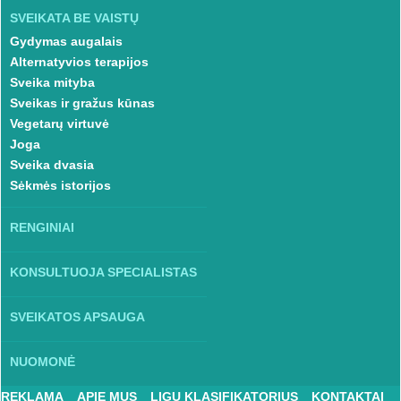
SVEIKATA BE VAISTŲ
Gydymas augalais
Alternatyvios terapijos
Sveika mityba
Sveikas ir gražus kūnas
Vegetarų virtuvė
Joga
Sveika dvasia
Sėkmės istorijos
RENGINIAI
KONSULTUOJA SPECIALISTAS
SVEIKATOS APSAUGA
NUOMONĖ
REKLAMA
APIE MUS
LIGŲ KLASIFIKATORIUS
KONTAKTAI