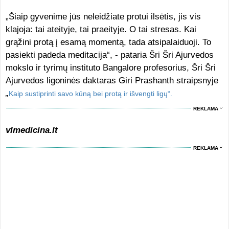
„Šiaip gyvenime jūs neleidžiate protui ilsėtis, jis vis
klajoja: tai ateityje, tai praeityje. O tai stresas. Kai
grąžini protą į esamą momentą, tada atsipalaiduoji. To
pasiekti padeda meditacija“, - pataria Šri Šri Ajurvedos
mokslo ir tyrimų instituto Bangalore profesorius, Šri Šri
Ajurvedos ligoninės daktaras Giri Prashanth straipsnyje
„
Kaip sustiprinti savo kūną bei protą ir išvengti ligų“.
REKLAMA
vlmedicina.lt
REKLAMA