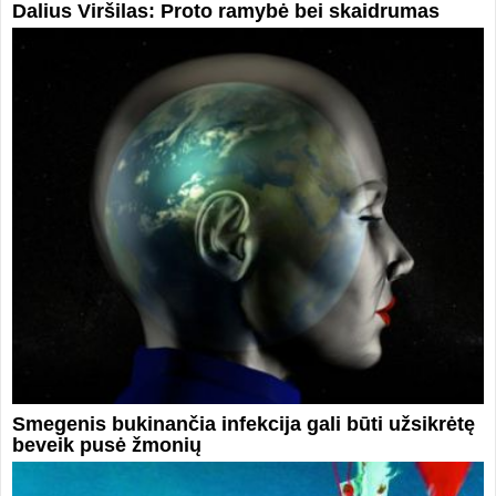
Dalius Viršilas: Proto ramybė bei skaidrumas
Smegenis bukinančia infekcija gali būti užsikrėtę
beveik pusė žmonių