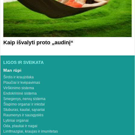
Kaip išvalyti proto „audinį“
LIGOS IR SVEIKATA
Man rūpi
Širdis ir kraujotaka
Plaučiai ir kvėpavimas
Virškinimo sistema
Endokrininė sistema
Smegenys, nervų sistema
Šlapimo organai ir inkstai
Stuburas, kaulai, sąnariai
Raumenys ir sausgyslės
Lytiniai organai
Oda, plaukai ir nagai
Limfmazgiai, kraujas ir imunitetas