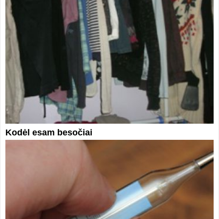
Kodėl esam besočiai