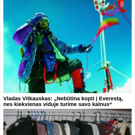
Vladas Vitkauskas: „Nebūtina kopti į Everestą,
nes kiekvienas viduje turime savo kalnus“