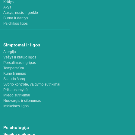
Krūtys
Akys
Ausys, nosis ir gerklė
Burna ir dantys
Psichikos ligos
Simptomai ir ligos
Alergija
Vėžys ir kraujo ligos
Peršalimas ir gripas
Temperatūra
Kūno tirpimas
Skauda šoną
Svorio kontrolė, valgymo sutrikimai
Priklausomybė
Miego sutrikimai
Nuovargis ir silpnumas
Infekcinės ligos
Psichologija
Sveika vaikystė