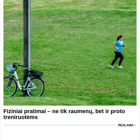
Fiziniai pratimai – ne tik raumenų, bet ir proto
treniruotėms
REKLAMA