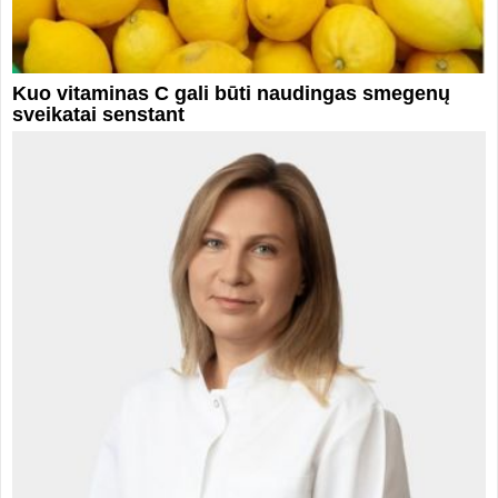
Kuo vitaminas C gali būti naudingas smegenų
sveikatai senstant