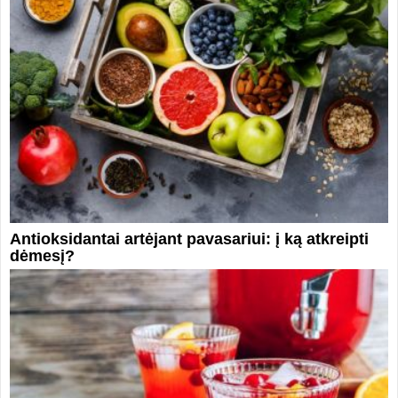
Antioksidantai artėjant pavasariui: į ką atkreipti
dėmesį?