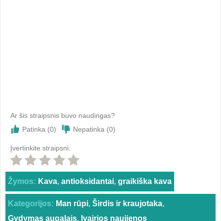
Ar šis straipsnis buvo naudingas?
Patinka (
0
)
Nepatinka (
0
)
Įvertinkite straipsni:
Žymos:
Kava
,
antioksidantai
,
graikiška kava
Kategorijos:
Man rūpi
,
Širdis ir kraujotaka
,
Gydymas augalais
,
Įvairios naujienos