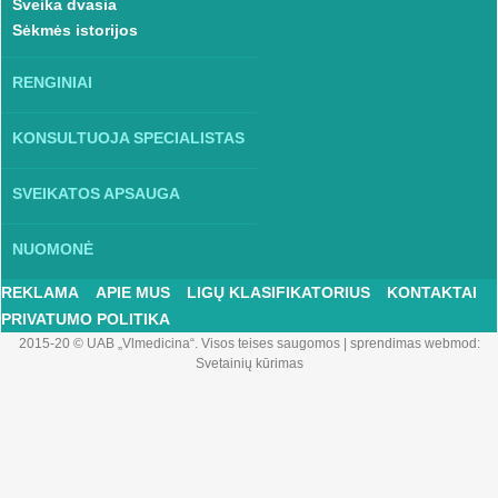
Sveika dvasia
Sėkmės istorijos
RENGINIAI
KONSULTUOJA SPECIALISTAS
SVEIKATOS APSAUGA
NUOMONĖ
REKLAMA
APIE MUS
LIGŲ KLASIFIKATORIUS
KONTAKTAI
PRIVATUMO POLITIKA
2015-20 © UAB „Vlmedicina“. Visos teises saugomos
|
sprendimas webmod:
Svetainių kūrimas