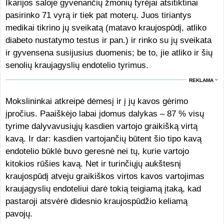
Ikarijos saloje gyvenančių žmonių tyrėjai atsitiktinai
pasirinko 71 vyrą ir tiek pat moterų. Juos tiriantys
medikai tikrino jų sveikatą (matavo kraujospūdį, atliko
diabeto nustatymo testus ir pan.) ir rinko su jų sveikata
ir gyvensena susijusius duomenis; be to, jie atliko ir šių
senolių kraujagyslių endotelio tyrimus.
REKLAMA
Mokslininkai atkreipė dėmesį ir į jų kavos gėrimo
įpročius. Paaiškėjo labai įdomus dalykas – 87 % visų
tyrime dalyvavusiųjų kasdien vartojo graikišką virtą
kavą. Ir dar: kasdien vartojančių būtent šio tipo kavą
endotelio būklė buvo geresnė nei tų, kurie vartojo
kitokios rūšies kavą. Net ir turinčiųjų aukštesnį
kraujospūdį atveju graikiškos virtos kavos vartojimas
kraujagyslių endoteliui darė tokią teigiamą įtaką, kad
pastaroji atsvėrė didesnio kraujospūdžio keliamą
pavojų.