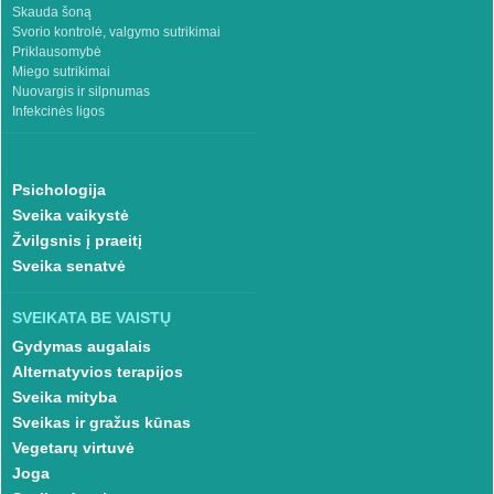
Skauda šoną
Svorio kontrolė, valgymo sutrikimai
Priklausomybė
Miego sutrikimai
Nuovargis ir silpnumas
Infekcinės ligos
Psichologija
Sveika vaikystė
Žvilgsnis į praeitį
Sveika senatvė
SVEIKATA BE VAISTŲ
Gydymas augalais
Alternatyvios terapijos
Sveika mityba
Sveikas ir gražus kūnas
Vegetarų virtuvė
Joga