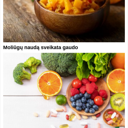
Moliūgų naudą sveikata gaudo