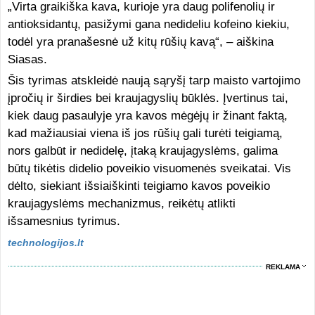
„Virta graikiška kava, kurioje yra daug polifenolių ir
antioksidantų, pasižymi gana nedideliu kofeino kiekiu,
todėl yra pranašesnė už kitų rūšių kavą“, – aiškina
Siasas.
Šis tyrimas atskleidė naują sąryšį tarp maisto vartojimo
įpročių ir širdies bei kraujagyslių būklės. Įvertinus tai,
kiek daug pasaulyje yra kavos mėgėjų ir žinant faktą,
kad mažiausiai viena iš jos rūšių gali turėti teigiamą,
nors galbūt ir nedidelę, įtaką kraujagyslėms, galima
būtų tikėtis didelio poveikio visuomenės sveikatai. Vis
dėlto, siekiant išsiaiškinti teigiamo kavos poveikio
kraujagyslėms mechanizmus, reikėtų atlikti
išsamesnius tyrimus.
technologijos.lt
REKLAMA