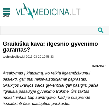
Graikiška kava: ilgesnio gyvenimo
garantas?
technologijos.lt |
2013-03-20 10:58:33
REKLAMA
Atsakymas į klausimą, ko reikia ilgaamžiškumui
pasiekti, gali būti neįsivaizduojamai paprastas.
Graikijos Ikarijos salos gyventojai gali pasigirti pačia
ilgiausia pasaulyje gyvenimo trukme. Šis faktas
mokslininkus taip suintrigavo, kad jie nusprendė
išsiaiškinti šios paslapties priežastis.