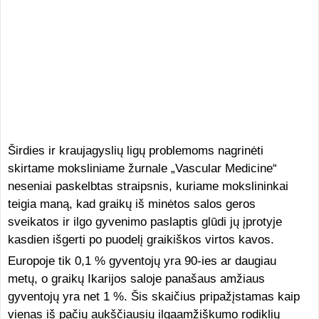
Širdies ir kraujagyslių ligų problemoms nagrinėti
skirtame moksliniame žurnale „Vascular Medicine“
neseniai paskelbtas straipsnis, kuriame mokslininkai
teigia maną, kad graikų iš minėtos salos geros
sveikatos ir ilgo gyvenimo paslaptis glūdi jų įprotyje
kasdien išgerti po puodelį graikiškos virtos kavos.
Europoje tik 0,1 % gyventojų yra 90-ies ar daugiau
metų, o graikų Ikarijos saloje panašaus amžiaus
gyventojų yra net 1 %. Šis skaičius pripažįstamas kaip
vienas iš pačių aukščiausių ilgaamžiškumo rodiklių