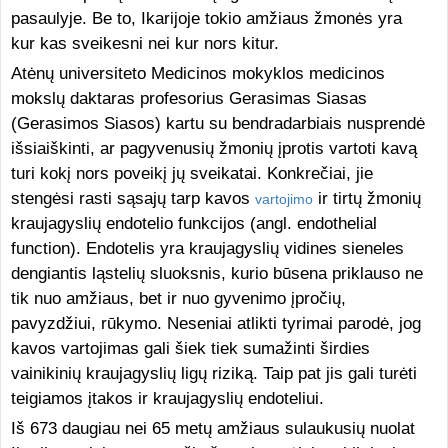
pasaulyje. Be to, Ikarijoje tokio amžiaus žmonės yra
kur kas sveikesni nei kur nors kitur.
Atėnų universiteto Medicinos mokyklos medicinos
mokslų daktaras profesorius Gerasimas Siasas
(Gerasimos Siasos) kartu su bendradarbiais nusprendė
išsiaiškinti, ar pagyvenusių žmonių įprotis vartoti kavą
turi kokį nors poveikį jų sveikatai. Konkrečiai, jie
stengėsi rasti sąsajų tarp kavos
ir tirtų žmonių
vartojimo
kraujagyslių endotelio funkcijos (angl. endothelial
function). Endotelis yra kraujagyslių vidines sieneles
dengiantis ląstelių sluoksnis, kurio būsena priklauso ne
tik nuo amžiaus, bet ir nuo gyvenimo įpročių,
pavyzdžiui, rūkymo. Neseniai atlikti tyrimai parodė, jog
kavos vartojimas gali šiek tiek sumažinti širdies
vainikinių kraujagyslių ligų riziką. Taip pat jis gali turėti
teigiamos įtakos ir kraujagyslių endoteliui.
Iš 673 daugiau nei 65 metų amžiaus sulaukusių nuolat