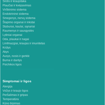
Širdis ir kraujotaka
Plaučiai ir kvėpavimas
Virškinimo sistema
Endokrininė sistema
Smegenys, nervų sistema
Šlapimo organai ir inkstai
Stuburas, kaulai, sąnariai
Raumenys ir sausgyslės
Lytiniai organai
Oda, plaukai ir nagai
Limfmazgiai, kraujas ir imunitetas
Krūtys
Akys
Ausys, nosis ir gerklė
Burna ir dantys
Psichikos ligos
Simptomai ir ligos
Alergija
Vėžys ir kraujo ligos
Peršalimas ir gripas
Temperatūra
Kūno tirpimas