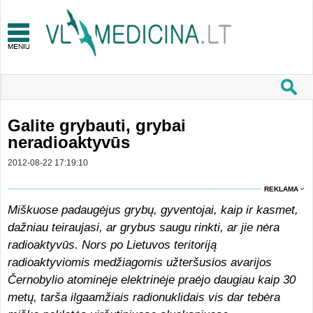
Galite grybauti, grybai
neradioaktyvūs
2012-08-22 17:19:10
REKLAMA
Miškuose padaugėjus grybų, gyventojai, kaip ir kasmet,
dažniau teiraujasi, ar grybus saugu rinkti, ar jie nėra
radioaktyvūs. Nors po Lietuvos teritoriją
radioaktyviomis medžiagomis užteršusios avarijos
Černobylio atominėje elektrinėje praėjo daugiau kaip 30
metų, tarša ilgaamžiais radionuklidais vis dar tebėra