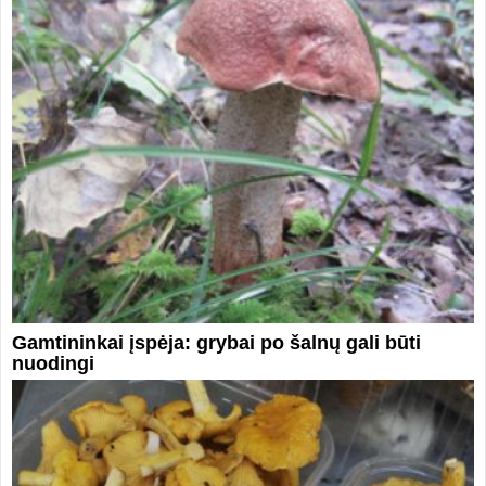
Gamtininkai įspėja: grybai po šalnų gali būti
nuodingi