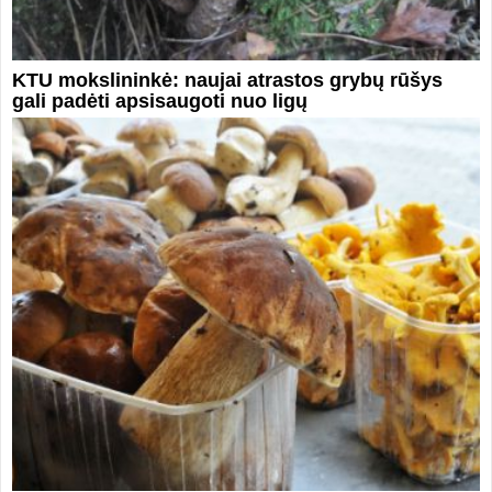
KTU mokslininkė: naujai atrastos grybų rūšys
gali padėti apsisaugoti nuo ligų