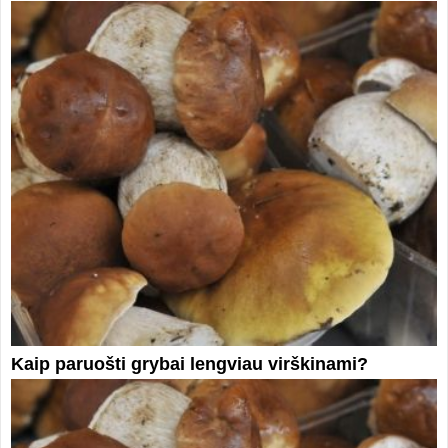
Kaip paruošti grybai lengviau virškinami?