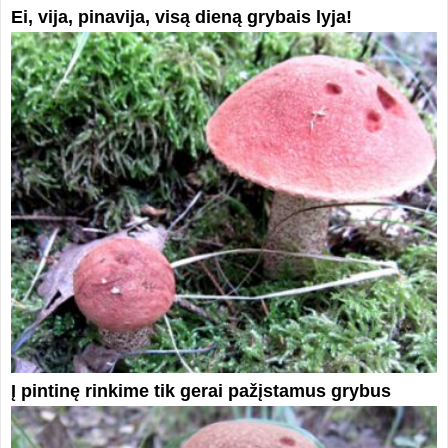
Ei, vija, pinavija, visą dieną grybais lyja!
Į pintinę rinkime tik gerai pažįstamus grybus