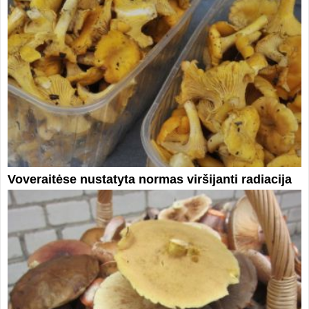
Voveraitėse nustatyta normas viršijanti radiacija