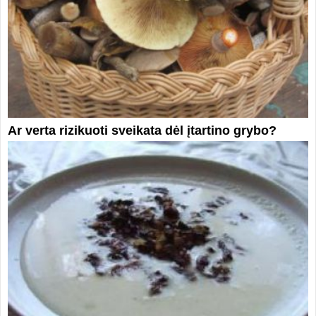
Ar verta rizikuoti sveikata dėl įtartino grybo?