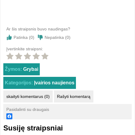
Ar šis straipsnis buvo naudingas?
Patinka (
0
)
Nepatinka (
0
)
Įvertinkite straipsni:
Žymos:
Grybai
Kategorijos:
Įvairios naujienos
skaityti komentarus (0)
Rašyti komentarą
Pasidalinti su draugais
Susiję straipsniai