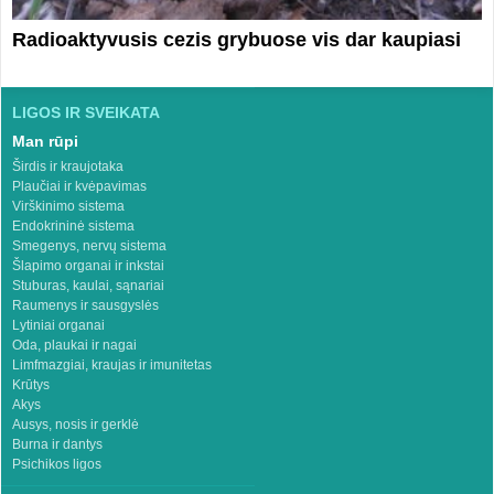
Radioaktyvusis cezis grybuose vis dar kaupiasi
LIGOS IR SVEIKATA
Man rūpi
Širdis ir kraujotaka
Plaučiai ir kvėpavimas
Virškinimo sistema
Endokrininė sistema
Smegenys, nervų sistema
Šlapimo organai ir inkstai
Stuburas, kaulai, sąnariai
Raumenys ir sausgyslės
Lytiniai organai
Oda, plaukai ir nagai
Limfmazgiai, kraujas ir imunitetas
Krūtys
Akys
Ausys, nosis ir gerklė
Burna ir dantys
Psichikos ligos