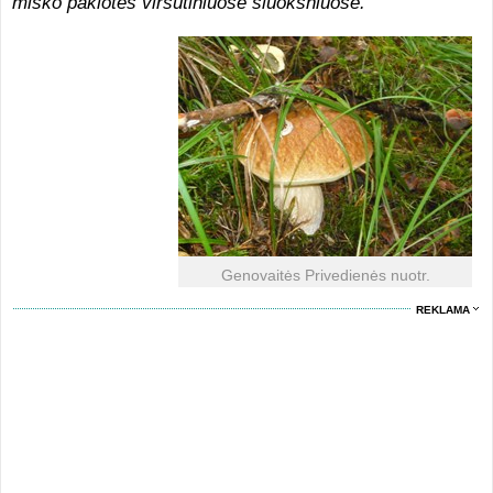
miško paklotės viršutiniuose sluoksniuose.
Genovaitės Privedienės nuotr.
REKLAMA