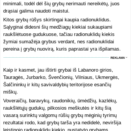
minimali, todėl dėl šių grybų nerimauti nereikėtų, juos
drąsiai galima naudoti maistui.
Kitos grybų rūšys skirtingai kaupia radionuklidus.
Sąlyginai didesni šių medžiagų kiekiai sukaupiami
raukšlėtuose gudukuose, tačiau radionuklidų kiekis
žymiai sumažėja grybus verdant, nes radionuklidai
pereina į grybų nuovirą, kuris paprastai yra išpilamas.
REKLAMA
Kaip ir kasmet, jau ištirti grybai iš Labanoro girios,
Tauragės, Jurbarko, Švenčionių, Vilniaus, Ukmergės,
Šalčininkų ir kitų savivaldybių teritorijose esančių
miškų.
Voveraičių, baravykų, raudonikių, ūmėdžių, kazlėkų,
raukšlėtųjų gudukų, pilkosios meškutės ir kitų šią
vasarą surinktų valgomų rūšių grybų mėginių tyrimų
rezultatai rodo, kad grybų tarša yra nedidelė, neviršija
leistinojo radionuklidų kiekio, nustatyto grybams.