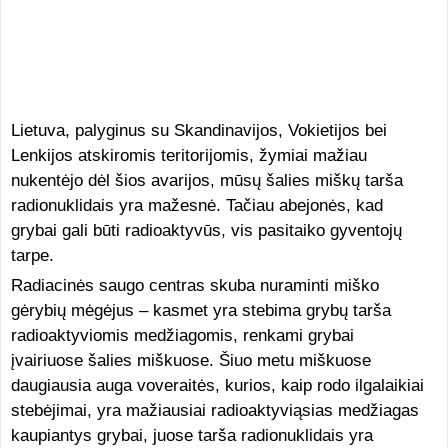
Lietuva, palyginus su Skandinavijos, Vokietijos bei
Lenkijos atskiromis teritorijomis, žymiai mažiau
nukentėjo dėl šios avarijos, mūsų šalies miškų tarša
radionuklidais yra mažesnė. Tačiau abejonės, kad
grybai gali būti radioaktyvūs, vis pasitaiko gyventojų
tarpe.
Radiacinės saugo centras skuba nuraminti miško
gėrybių mėgėjus – kasmet yra stebima grybų tarša
radioaktyviomis medžiagomis, renkami grybai
įvairiuose šalies miškuose. Šiuo metu miškuose
daugiausia auga voveraitės, kurios, kaip rodo ilgalaikiai
stebėjimai, yra mažiausiai radioaktyviąsias medžiagas
kaupiantys grybai, juose tarša radionuklidais yra