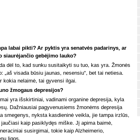
 labai pikti? Ar pyktis yra senatvės padarinys, ar
vo siaurėjančio gebėjimo lauko?
da dėl to, kad sunku susitaikyti su tuo, kas yra. Žmonės
o: „aš visada būsiu jaunas, nesensiu“, bet tai netiesa.
 kokia nelaimė, tai gyvensi ilgai.
jauno žmogaus depresijos?
ai yra išskirtiniai, vadinami organine depresija, kyla
tresų. Dažniausiai pagyvenusiems žmonėms depresija
ta smegenys, nyksta kasdieninė veikla, jie tampa irzlūs,
s jaučiasi kaip pasiklydęs miške. Jį apima baimė,
eraciniai susirgimai, tokie kaip Alzheimerio,
nų ligos.