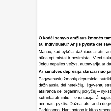
O kodėl senyvo amžiaus žmonės tampa
tai individualu? Ar jis pyksta dėl sa
Manau, kad pykčiai dažniausiai atsiran
būna optimistai ir pesimistai. Vieni sak
Jeigu nepalies vėžys, autoavarija ar dar
Ar senatvės depresija skiriasi nuo 
Pagyvenusių žmonių depresiniai sutrikim
dažniausiai dėl netekčių, išgyventų s
atsiranda dėl organinių pokyčių – nyks
sutrinka atmintis ir orientacija. Žmogu
nerimas, pyktis. Dažnai atsiranda degen
Parkinsono, Hantingtono ir kitos smege