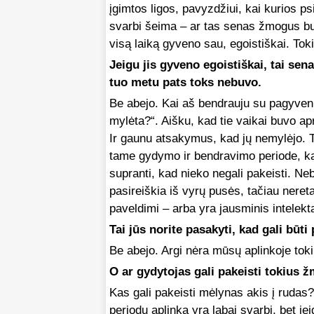
įgimtos ligos, pavyzdžiui, kai kurios ps
svarbi šeima – ar tas senas žmogus bu
visą laiką gyveno sau, egoistiškai. Toki
Jeigu jis gyveno egoistiškai, tai sen
tuo metu pats toks nebuvo.
Be abejo. Kai aš bendrauju su pagyvenu
mylėta?“. Aišku, kad tie vaikai buvo apr
Ir gaunu atsakymus, kad jų nemylėjo. T
tame gydymo ir bendravimo periode, ka
supranti, kad nieko negali pakeisti. Neb
pasireiškia iš vyrų pusės, tačiau neret
paveldimi – arba yra jausminis intelekt
Tai jūs norite pasakyti, kad gali bū
Be abejo. Argi nėra mūsų aplinkoje tok
O ar gydytojas gali pakeisti tokius ž
Kas gali pakeisti mėlynas akis į ruda
periodu aplinka yra labai svarbi, bet j