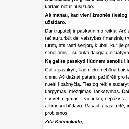
kartais net ir nusižudo.
Aš manau, kad vieni žmonės tiesiog st
užsidaro.
Dar truputėlį ir paskatinimo reikia. A
tačiau turbūt dėl valstybės finansinių
turėtų atsirasti senjorų klubai, kur jie g
senoliams – sulaukti daugiau iniciatyvo
Ką galite pasakyti liūdnam senoliui i
Galiu pasakyti, kad nieko nebūna baisi
diena. Aš dažnai patariu pažiūrėti pro l
nueiti į bažnyčią. Tiesiog reikia sudar
karpymas, mezgimas, lankstymas. Dabar
susvetimėjimas – vieni kitų nepažįsta, 
artimesni būdavo. Pasaulis pasikeitė, ir
problemos.
Zita Kelmickaitė,