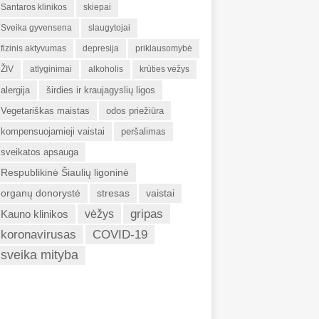
Santaros klinikos
skiepai
Sveika gyvensena
slaugytojai
fizinis aktyvumas
depresija
priklausomybė
ŽIV
atlyginimai
alkoholis
krūties vėžys
alergija
širdies ir kraujagyslių ligos
Vegetariškas maistas
odos priežiūra
kompensuojamieji vaistai
peršalimas
sveikatos apsauga
Respublikinė Šiaulių ligoninė
organų donorystė
stresas
vaistai
gripas
Kauno klinikos
vėžys
koronavirusas
COVID-19
sveika mityba