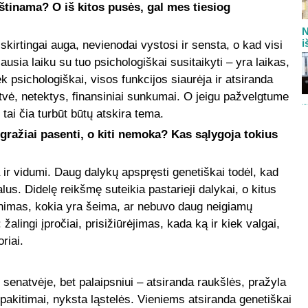
kštinama? O iš kitos pusės, gal mes tiesiog
N
i
irtingai auga, nevienodai vystosi ir sensta, o kad visi
usia laiku su tuo psichologiškai susitaikyti – yra laikas,
ek psichologiškai, visos funkcijos siaurėja ir atsiranda
atvė, netektys, finansiniai sunkumai. O jeigu pažvelgtume
ai čia turbūt būtų atskira tema.
ražiai pasenti, o kiti nemoka? Kas sąlygoja tokius
 ir vidumi. Daug dalykų apspręsti genetiškai todėl, kad
lus. Didelę reikšmę suteikia pastarieji dalykai, o kitus
enimas, kokia yra šeima, ar nebuvo daug neigiamų
žalingi įpročiai, prisižiūrėjimas, kada ką ir kiek valgai,
riai.
senatvėje, bet palaipsniui – atsiranda raukšlės, pražyla
 pakitimai, nyksta ląstelės. Vieniems atsiranda genetiškai