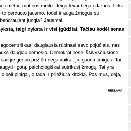
eji metai, motinos meilė. Jeigu tėvai bėga į darbus, lieka
 be to perduoto jausmo, todėl ir auga žmogus su
bendraujant jungia? Jausmai.
yksta, taigi nyksta ir visi įgūdžiai. Tačiau kodėl senas
egocentriškas, daugiausia rūpinasi savo pojūčiais, nes
trauks daugiau dėmesio. Demokratinėse išsivysčiusiose
kad jie geriau prižiūri negu vaikai, jie gauna pinigus. Tai
augyti ligotą, psichologiškai sutrikusį žmogų. Tai yra
deli pinigai, o tada ir priežiūra kitokia. Pas mus, deja,
REKLAMA