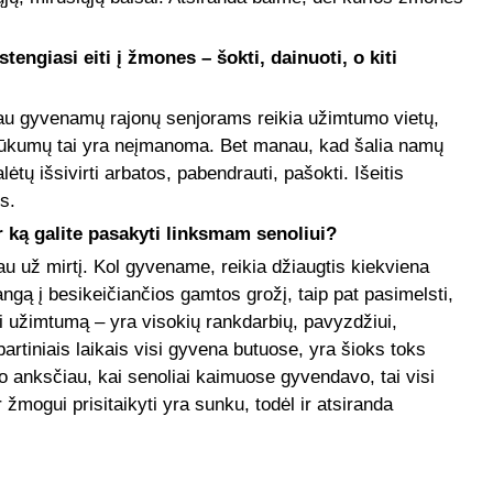
engiasi eiti į žmones – šokti, dainuoti, o kiti
rčiau gyvenamų rajonų senjorams reikia užimtumo vietų,
 trūkumų tai yra neįmanoma. Bet manau, kad šalia namų
alėtų išsivirti arbatos, pabendrauti, pašokti. Išeitis
s.
r ką galite pasakyti linksmam senoliui?
au už mirtį. Kol gyvename, reikia džiaugtis kiekviena
angą į besikeičiančios gamtos grožį, taip pat pasimelsti,
yti užimtumą – yra visokių rankdarbių, pavyzdžiui,
tiniais laikais visi gyvena butuose, yra šioks toks
o anksčiau, kai senoliai kaimuose gyvendavo, tai visi
 žmogui prisitaikyti yra sunku, todėl ir atsiranda