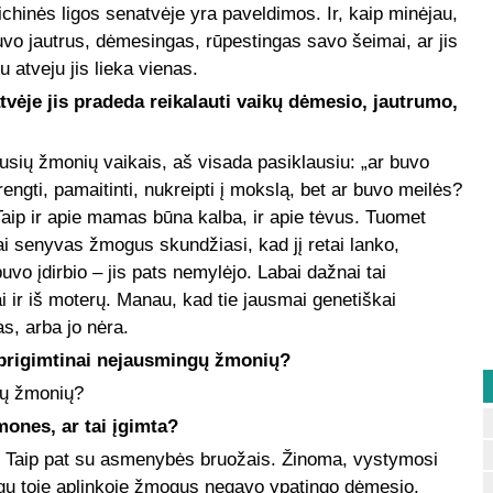
ichinės ligos senatvėje yra paveldimos. Ir, kaip minėjau,
vo jautrus, dėmesingas, rūpestingas savo šeimai, ar jis
u atveju jis lieka vienas.
atvėje jis pradeda reikalauti vaikų dėmesio, jautrumo,
sių žmonių vaikais, aš visada pasiklausiu: „ar buvo
engti, pamaitinti, nukreipti į mokslą, bet ar buvo meilės?
aip ir apie mamas būna kalba, ir apie tėvus. Tuomet
i senyvas žmogus skundžiasi, kad jį retai lanko,
uvo įdirbio – jis pats nemylėjo. Labai dažnai tai
ai ir iš moterų. Manau, kad tie jausmai genetiškai
as, arba jo nėra.
ti prigimtinai nejausmingų žmonių?
ių žmonių?
mones, ar tai įgimta?
s? Taip pat su asmenybės bruožais. Žinoma, vystymosi
eigu toje aplinkoje žmogus negavo ypatingo dėmesio,