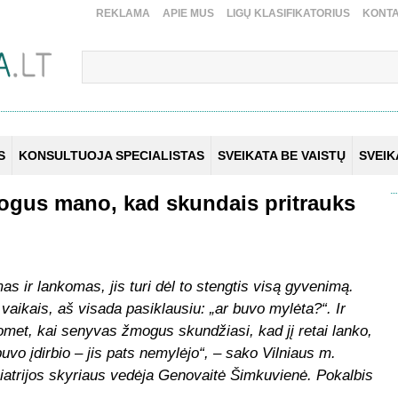
REKLAMA
APIE MUS
LIGŲ KLASIFIKATORIUS
KONTA
S
KONSULTUOJA SPECIALISTAS
SVEIKATA BE VAISTŲ
SVEI
ogus mano, kad skundais pritrauks
 ir lankomas, jis turi dėl to stengtis visą gyvenimą.
aikais, aš visada pasiklausiu: „ar buvo mylėta?“. Ir
met, kai senyvas žmogus skundžiasi, kad jį retai lanko,
uvo įdirbio – jis pats nemylėjo“, – sako Vilniaus m.
iatrijos skyriaus vedėja Genovaitė Šimkuvienė. Pokalbis