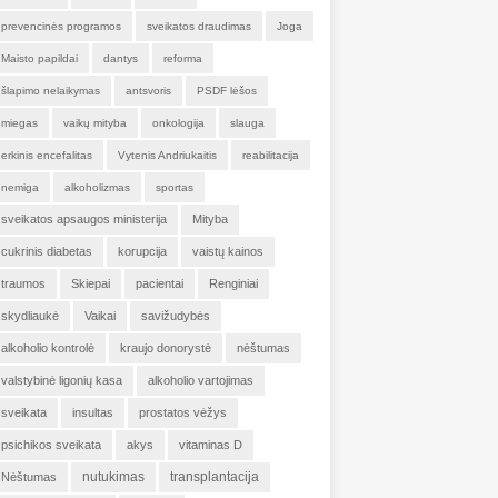
prevencinės programos
sveikatos draudimas
Joga
Maisto papildai
dantys
reforma
šlapimo nelaikymas
antsvoris
PSDF lėšos
miegas
vaikų mityba
onkologija
slauga
erkinis encefalitas
Vytenis Andriukaitis
reabilitacija
nemiga
alkoholizmas
sportas
sveikatos apsaugos ministerija
Mityba
cukrinis diabetas
korupcija
vaistų kainos
traumos
Skiepai
pacientai
Renginiai
skydliaukė
Vaikai
savižudybės
alkoholio kontrolė
kraujo donorystė
nėštumas
valstybinė ligonių kasa
alkoholio vartojimas
sveikata
insultas
prostatos vėžys
psichikos sveikata
akys
vitaminas D
nutukimas
transplantacija
Nėštumas