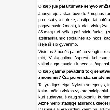
O kaip jūs patartumėte senyvo amži
Jaunystėje viskas buvo to žmogaus rank
procesai yra sutrikę, apsilpę, tai natūr
pagyvenusių žmonių, kurie į viską žve
85 metų turi ryškių pažintinių funkcijų 
atsitraukia nuo socialinės aplinkos, ka
išėję iš šio gyvenimo.
Visiems žmonės patarčiau vengti stresų
mirtį. Viską galime išspręsti, kol esame
vaikai auga saugiau ir senoliai šypsosi
O kaip galima pavadinti tokį senatvės
žmonėmis? Čia jau visiška senatvin
Tai yra ligos eiga. Nyksta smegenys, ir
kaita, tačiau viskas vyksta palaipsniui
kuri sudaryta iš daug sluoksnių, kuriem
Alzheimerio stadijoje atsiranda kliedesi
Dažniausiai yra girdimi kaimynų, artim