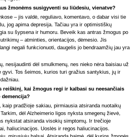
aus žmonėms susigyventi su liūdesiu, vienatve?
ose – jis valdė, reguliavo, komentavo, o dabar visi tie
alu, jog apima depresija. Tačiau yra ir optimistiškų
lgia su šypsena ir humoru. Beveik kas antras žmogus po
sutrikimų – atminties, orientacijos, dėmesio. Jis
dangi negali funkcionuoti, daugelis jo bendraamžių jau yra
, nesijaudinti dėl smulkmenų, nes nieko nėra baisiau už
 gyvi. Tos šeimos, kurios turi gražius santykius, jų ir
 dažniau.
 reiškinį, kai žmogus regi ir kalbasi su neesančiais
ė demencija?
, kaip pradžioje sakiau, pirmiausia atsiranda nuotaikų
. Tarkim, dėl Alzheimerio ligos nyksta smegenų žievė,
s nykstat atsiranda visokių simptomų. Ir trečioje
ai, haliucinacijos. Uoslės ir regos haliucinacijos.
ųjų, mirusiųjų balsai. Atsiranda baimė, dėl kurios žmonės