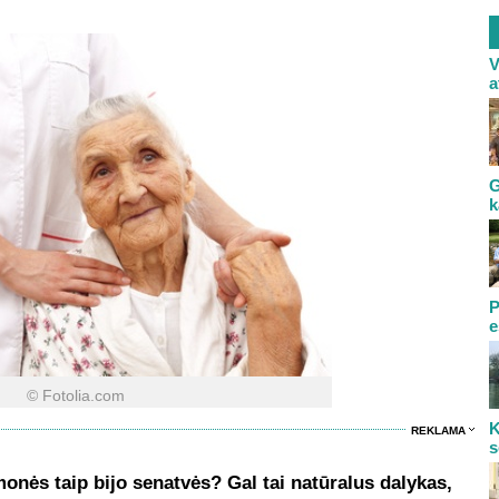
V
a
G
k
P
e
© Fotolia.com
K
REKLAMA
s
onės taip bijo senatvės? Gal tai natūralus dalykas,