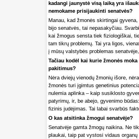
kadangi jaunystė visą laiką yra išau
nemokame prisijaukinti senatvės?
Manau, kad žmonės skirtingai gyvena, sk
bijo senatvės, tai nepasakyčiau. Svarbia
kai žmogus sensta tiek fiziologiškai, ti
tam tikrų problemų. Tai yra ligos, vien
į mūsų valstybės problemas senatvėje, t
Tačiau kodėl kai kurie žmonės moka g
pakitimus?
Nėra dviejų vienodų žmonių išore, nėra
žmonės turi įgimtus genetinius potencia
nulemia aplinka – kaip susiklosto gyv
patyrimų, ir, be abejo, gyvenimo būdas: 
fizinis judėjimas. Tai labai svarbūs fakto
O kas atsitinka žmogui senatvėje?
Senatvėje gamta žmogų naikina. Ne tik 
plaukai, taip pat vystosi vidaus organų