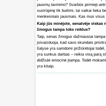
jausmų lavinimo? Svarbūs pirmieji-antri
susirūpinę tik buitimi, tai vaikai lieka
menkesniais jausmais. Kas mus visus 
Kaip jūs minėjote, senatvėje viskas n
žmogus tampa toks reiklus?
Taip, senas žmogus dažniausiai tampa 
įsivaizduoja, kad savo skundais prisi
šalyse yra samdomi prižiūrėtojai todėl, 
yra sunkus darbas – reikia visą parą sl
didžiulė emocinė įtampa. Todėl mokami di
yra kitaip.