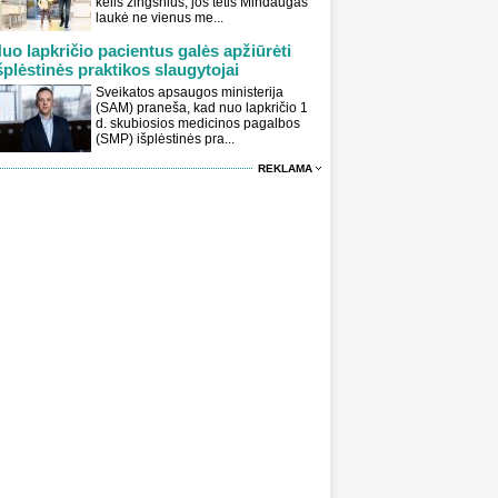
kelis žingsnius, jos tėtis Mindaugas
laukė ne vienus me...
uo lapkričio pacientus galės apžiūrėti
šplėstinės praktikos slaugytojai
Sveikatos apsaugos ministerija
(SAM) praneša, kad nuo lapkričio 1
d. skubiosios medicinos pagalbos
(SMP) išplėstinės pra...
REKLAMA