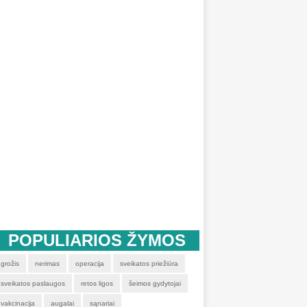
POPULIARIOS ŽYMOS
grožis
nerimas
operacija
sveikatos priežiūra
sveikatos paslaugos
retos ligos
šeimos gydytojai
vakcinacija
augalai
sąnariai