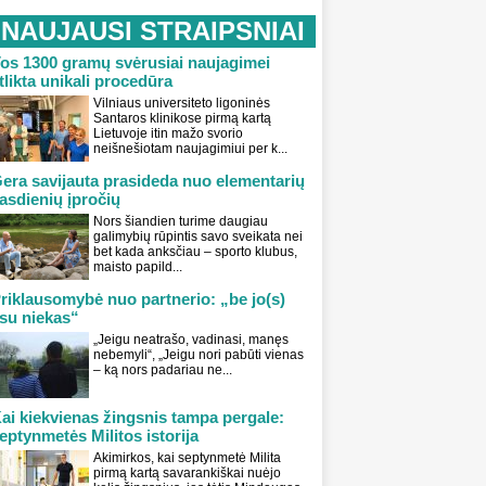
NAUJAUSI STRAIPSNIAI
os 1300 gramų svėrusiai naujagimei
tlikta unikali procedūra
Vilniaus universiteto ligoninės
Santaros klinikose pirmą kartą
Lietuvoje itin mažo svorio
neišnešiotam naujagimiui per k...
era savijauta prasideda nuo elementarių
asdienių įpročių
Nors šiandien turime daugiau
galimybių rūpintis savo sveikata nei
bet kada anksčiau – sporto klubus,
maisto papild...
riklausomybė nuo partnerio: „be jo(s)
su niekas“
„Jeigu neatrašo, vadinasi, manęs
nebemyli“, „Jeigu nori pabūti vienas
– ką nors padariau ne...
ai kiekvienas žingsnis tampa pergale:
eptynmetės Militos istorija
Akimirkos, kai septynmetė Milita
pirmą kartą savarankiškai nuėjo