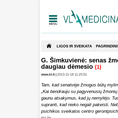
LIGOS IR SVEIKATA
PAGRINDINI
G. Šimkuvienė: senas žm
daugiau dėmesio
(1)
www.lrt.lt |
2013-11-18 11:25:01
Tam, kad senatvėje žmogus būtų mylimas
„Kai bendrauju su pagyvenusių žmonių v
gaunu atsakymus, kad jų nemylėjo. Tuo
supranti, kad nieko negali pakeisti. Neb
psichikos sveikatos centro gerontpsich
su ja.