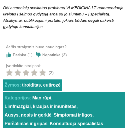
Dėl asmeninių sveikatos problemų VLMEDICINA.LT rekomenduoja
kreiptis į šeimos gydytoją arba su jo siuntimu – į specialistą.
Atsakymai, publikuojami portale, jokiais būdais negali pakeisti
gydytojo konsultacijos.
Ar šis straipsnis buvo naudingas?
Patinka (
1
)
Nepatinka (
3
)
Įvertinkite straipsni:
(2)
Žymos:
tiroiditas
,
eutirozė
Kategorijos:
Man rūpi
,
Limfmazgiai, kraujas ir imunitetas
,
Ausys, nosis ir gerklė
,
Simptomai ir ligos
,
Peršalimas ir gripas
,
Konsultuoja specialistas