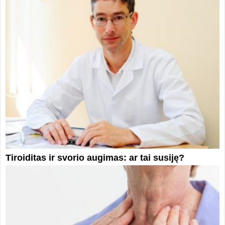
Tiroiditas ir svorio augimas: ar tai susiję?