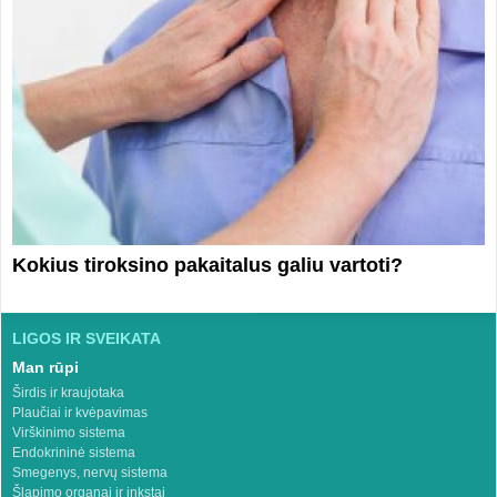
Kokius tiroksino pakaitalus galiu vartoti?
LIGOS IR SVEIKATA
Man rūpi
Širdis ir kraujotaka
Plaučiai ir kvėpavimas
Virškinimo sistema
Endokrininė sistema
Smegenys, nervų sistema
Šlapimo organai ir inkstai