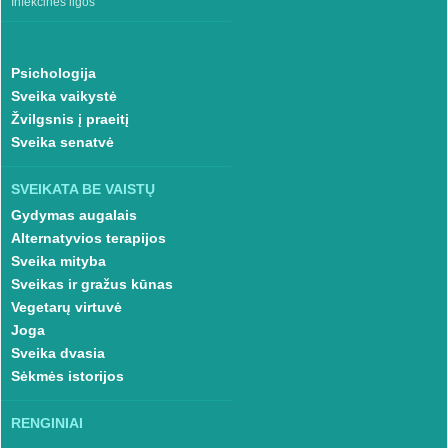
Infekcinės ligos
Psichologija
Sveika vaikystė
Žvilgsnis į praeitį
Sveika senatvė
SVEIKATA BE VAISTŲ
Gydymas augalais
Alternatyvios terapijos
Sveika mityba
Sveikas ir gražus kūnas
Vegetarų virtuvė
Joga
Sveika dvasia
Sėkmės istorijos
RENGINIAI