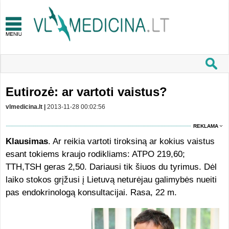
Eutirozė: ar vartoti vaistus?
vlmedicina.lt |
2013-11-28 00:02:56
REKLAMA
Klausimas
. Ar reikia vartoti tiroksiną ar kokius vaistus
esant tokiems kraujo rodikliams: ATPO 219,60;
TTH,TSH geras 2,50. Dariausi tik šiuos du tyrimus. Dėl
laiko stokos grįžusi į Lietuvą neturėjau galimybės nueiti
pas endokrinologą konsultacijai. Rasa, 22 m.