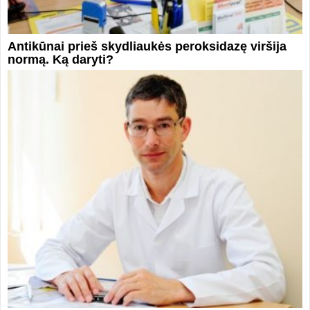
Antikūnai prieš skydliaukės peroksidazę viršija
normą. Ką daryti?