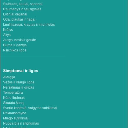
Stuburas, kaulai, sąnariai
Raumenys ir sausgyslės
Lytiniai organai
Oda, plaukai ir nagai
Limfmazgiai, kraujas ir imunitetas
Krūtys
Akys
Ausys, nosis ir gerklė
Burna ir dantys
Psichikos ligos
Simptomai ir ligos
Alergija
Vėžys ir kraujo ligos
Peršalimas ir gripas
Temperatūra
Kūno tirpimas
Skauda šoną
Svorio kontrolė, valgymo sutrikimai
Priklausomybė
Miego sutrikimai
Nuovargis ir silpnumas