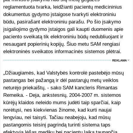
reglamentuota tvarka, leidžianti pacientų medicininius
dokumentus gydymo įstaigose tvarkyti elektroniniu
būdu, pasirašant elektroniniu parašu. Po šio įsakymo
įsigaliojimo gydymo įstaigos gali kaupti duomenis apie
paciento sveikatą tik elektroniniu būdų nedubliuojant ir
nesaugant popierinių kopijų. Šiuo metu SAM rengiasi
elektroninės sveikatos informacinės sistemos plėtrai.
REKLAMA
„Džiaugiamės, kad Valstybės kontrolė pastebėjo mūsų
pastangas bei pažangą ir dėl pastarųjų metų veiklos
neturėjo priekaištų, - sako SAM kancleris Rimantas
Remeika. - Deja, ankstesnių, 2004-2007 m. sistemos
kūrėjų klaidos neleido mums judėti taip sparčiai, kaip
norėtųsi, nes kiekvienas žinome, kad kurti naujai
lengviau, nei taisyti. Tačiau neabejoju, kad mūsų
pastangomis teisinį pagrindą turinti sistema taps
efektyvia lėšas medikų bei pacientų laiką taupančia