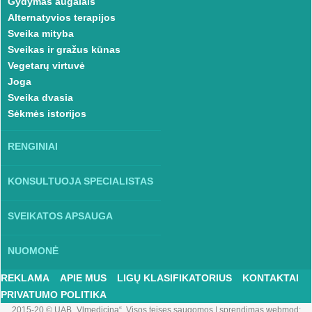
Gydymas augalais
Alternatyvios terapijos
Sveika mityba
Sveikas ir gražus kūnas
Vegetarų virtuvė
Joga
Sveika dvasia
Sėkmės istorijos
RENGINIAI
KONSULTUOJA SPECIALISTAS
SVEIKATOS APSAUGA
NUOMONĖ
REKLAMA
APIE MUS
LIGŲ KLASIFIKATORIUS
KONTAKTAI
PRIVATUMO POLITIKA
2015-20 © UAB „Vlmedicina“. Visos teises saugomos
|
sprendimas webmod: