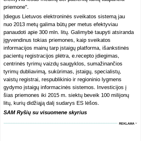
priemone".
Įdiegus Lietuvos elektroninės sveikatos sistemą jau
nuo 2013 metų galima būtų per metus efektyviau
panaudoti apie 300 mln. litų. Galimybė taupyti atsiranda
įgyvendinus tokias priemones, kaip sveikatos
informacijos mainų tarp įstaigų platforma, išankstinės
pacientų registracijos plėtra, e.recepto įdiegimas,
centrinės tyrimų vaizdų saugyklos, sumažinančios
tyrimų dubliavimą, sukūrimas, įstaigų, specialistų,
vaistų registrai, respublikinio ir regioninio lygmens
gydymo įstaigų informacinės sistemos. Investicijos į
šias priemones iki 2015 m. siektų beveik 100 milijonų
litų, kurių didžiąją dalį sudarys ES lėšos.
SAM Ryšių su visuomene skyrius
REKLAMA