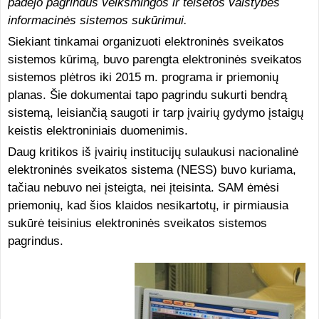
padėjo pagrindus veiksmingos ir teisėtos valstybės
informacinės sistemos sukūrimui.
Siekiant tinkamai organizuoti elektroninės sveikatos
sistemos kūrimą, buvo parengta elektroninės sveikatos
sistemos plėtros iki 2015 m. programa ir priemonių
planas. Šie dokumentai tapo pagrindu sukurti bendrą
sistemą, leisiančią saugoti ir tarp įvairių gydymo įstaigų
keistis elektroniniais duomenimis.
Daug kritikos iš įvairių institucijų sulaukusi nacionalinė
elektroninės sveikatos sistema (NESS) buvo kuriama,
tačiau nebuvo nei įsteigta, nei įteisinta. SAM ėmėsi
priemonių, kad šios klaidos nesikartotų, ir pirmiausia
sukūrė teisinius elektroninės sveikatos sistemos
pagrindus.