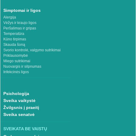
Simptomai ir ligos
Alergija
Vėžys ir kraujo ligos
Peršalimas ir gripas
Temperatūra
Kūno tirpimas
Skauda šoną
Svorio kontrolė, valgymo sutrikimai
Priklausomybė
Miego sutrikimai
Nuovargis ir silpnumas
Infekcinės ligos
Psichologija
Sveika vaikystė
Žvilgsnis į praeitį
Sveika senatvė
SVEIKATA BE VAISTŲ