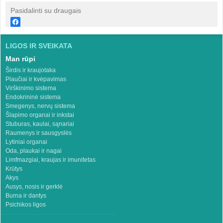
Pasidalinti su draugais
LIGOS IR SVEIKATA
Man rūpi
Širdis ir kraujotaka
Plaučiai ir kvėpavimas
Virškinimo sistema
Endokrininė sistema
Smegenys, nervų sistema
Šlapimo organai ir inkstai
Stuburas, kaulai, sąnariai
Raumenys ir sausgyslės
Lytiniai organai
Oda, plaukai ir nagai
Limfmazgiai, kraujas ir imunitetas
Krūtys
Akys
Ausys, nosis ir gerklė
Burna ir dantys
Psichikos ligos