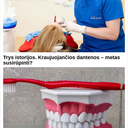
Trys istorijos. Kraujuojančios dantenos – metas
susirūpinti?