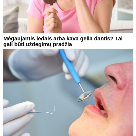
Mėgaujantis ledais arba kava gelia dantis? Tai
gali būti uždegimų pradžia