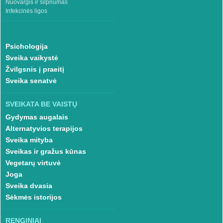
Nuovargis ir silpnumas
Infekcinės ligos
Psichologija
Sveika vaikystė
Žvilgsnis į praeitį
Sveika senatvė
SVEIKATA BE VAISTŲ
Gydymas augalais
Alternatyvios terapijos
Sveika mityba
Sveikas ir gražus kūnas
Vegetarų virtuvė
Joga
Sveika dvasia
Sėkmės istorijos
RENGINIAI