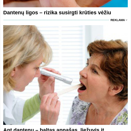
Dantenų ligos – rizika susirgti krūties vėžiu
REKLAMA
Ant dantenų – baltas apnašas, liežuvis it