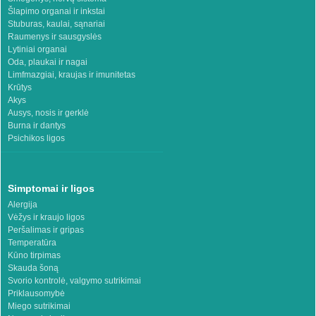
Šlapimo organai ir inkstai
Stuburas, kaulai, sąnariai
Raumenys ir sausgyslės
Lytiniai organai
Oda, plaukai ir nagai
Limfmazgiai, kraujas ir imunitetas
Krūtys
Akys
Ausys, nosis ir gerklė
Burna ir dantys
Psichikos ligos
Simptomai ir ligos
Alergija
Vėžys ir kraujo ligos
Peršalimas ir gripas
Temperatūra
Kūno tirpimas
Skauda šoną
Svorio kontrolė, valgymo sutrikimai
Priklausomybė
Miego sutrikimai