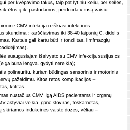
per kvėpavimo takus, taip pat lytiniu keliu, per seiles,
sikrėtusių iki pastodamos, perduoda virusą vaisiui
rminė CMV infekcija reiškiasi infekcinės
iskundimai: karščiavimas iki 38-40 laipsnių C, didelis
s. Kartais gali kartu būti ir tonzilitas, limfmazgių
padidėjimas).
ūklės suaugusiajam
išsivysto su CMV infekcija susijusios
(eiga būna lengva, gydyti nereikia);
tis polineuritu, kuriam būdingas sensorinis ir motorinis
nervų pažeidimu. Kitos retos komplikacijos –
tas, kolitas.
amas nustačius CMV ligą AIDS pacientams ir organų
V aktyviai veikia gancikloviras, foskarnetas,
ių skiriamos indukcinės vaisto dozės, vėliau –