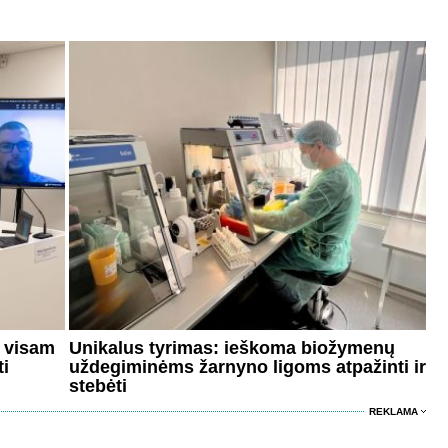
s visam
Unikalus tyrimas: ieškoma biožymenų
ti
uždegiminėms žarnyno ligoms atpažinti ir
stebėti
REKLAMA