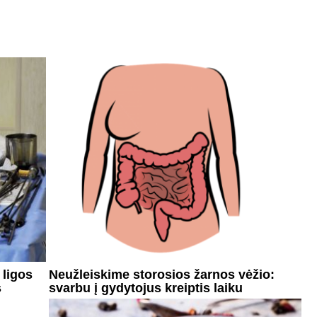
 ligos
Neužleiskime storosios žarnos vėžio:
s
svarbu į gydytojus kreiptis laiku