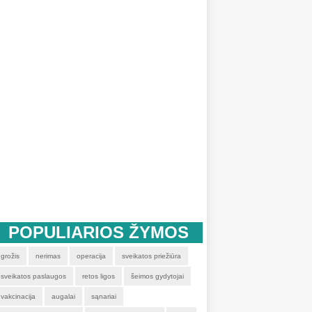
POPULIARIOS ŽYMOS
grožis
nerimas
operacija
sveikatos priežiūra
sveikatos paslaugos
retos ligos
šeimos gydytojai
vakcinacija
augalai
sąnariai