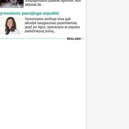
Naujagimiams palanki ligoninė, kuri
aktyviai tai...
yresniems pavojinga nejudėti
Vyresniame amžiuje lova gali
atrodyti saugiausias pasirinkimas,
ypač po ligos, operacijos ar pajutus
padažnėjusį pulsą....
REKLAMA