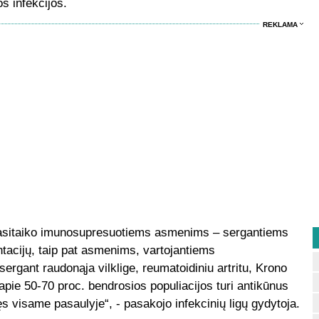
s infekcijos.
REKLAMA
asitaiko imunosupresuotiems asmenims – sergantiems
ntacijų, taip pat asmenims, vartojantiems
gant raudonąja vilklige, reumatoidiniu artritu, Krono
apie 50-70 proc. bendrosios populiacijos turi antikūnus
s visame pasaulyje“, - pasakojo infekcinių ligų gydytoja.