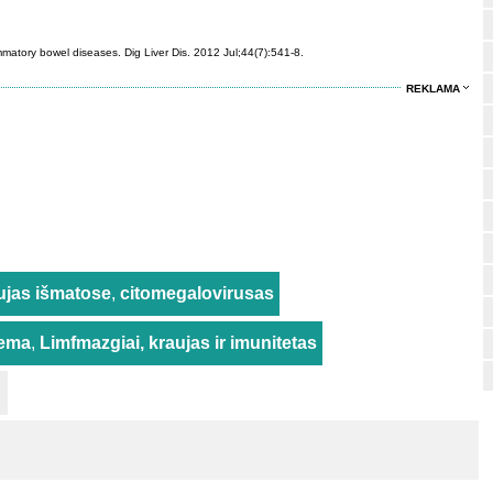
ammatory bowel diseases. Dig Liver Dis. 2012 Jul;44(7):541-8.
REKLAMA
ujas išmatose
,
citomegalovirusas
tema
,
Limfmazgiai, kraujas ir imunitetas