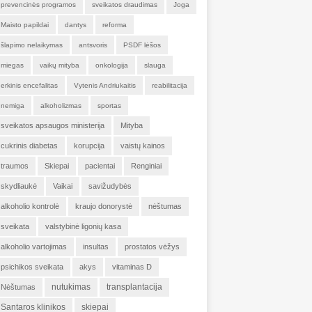
prevencinės programos
sveikatos draudimas
Joga
Maisto papildai
dantys
reforma
šlapimo nelaikymas
antsvoris
PSDF lėšos
miegas
vaikų mityba
onkologija
slauga
erkinis encefalitas
Vytenis Andriukaitis
reabilitacija
nemiga
alkoholizmas
sportas
sveikatos apsaugos ministerija
Mityba
cukrinis diabetas
korupcija
vaistų kainos
traumos
Skiepai
pacientai
Renginiai
skydliaukė
Vaikai
savižudybės
alkoholio kontrolė
kraujo donorystė
nėštumas
sveikata
valstybinė ligonių kasa
alkoholio vartojimas
insultas
prostatos vėžys
psichikos sveikata
akys
vitaminas D
nutukimas
transplantacija
Nėštumas
Santaros klinikos
skiepai