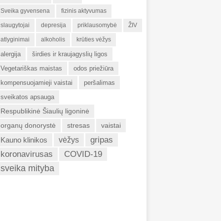
Sveika gyvensena
fizinis aktyvumas
slaugytojai
depresija
priklausomybė
ŽIV
atlyginimai
alkoholis
krūties vėžys
alergija
širdies ir kraujagyslių ligos
Vegetariškas maistas
odos priežiūra
kompensuojamieji vaistai
peršalimas
sveikatos apsauga
Respublikinė Šiaulių ligoninė
organų donorystė
stresas
vaistai
gripas
Kauno klinikos
vėžys
koronavirusas
COVID-19
sveika mityba