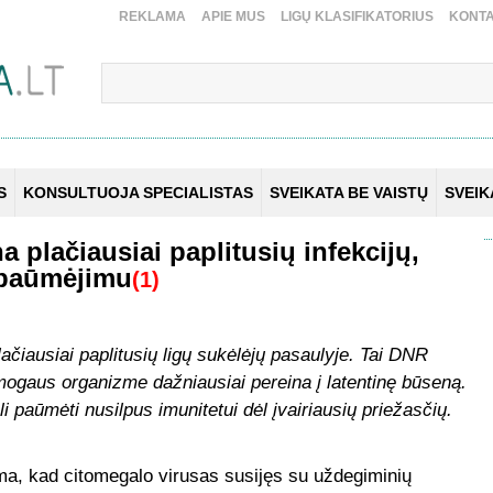
REKLAMA
APIE MUS
LIGŲ KLASIFIKATORIUS
KONTA
S
KONSULTUOJA SPECIALISTAS
SVEIKATA BE VAISTŲ
SVEI
 plačiausiai paplitusių infekcijų,
o paūmėjimu
(1)
ačiausiai paplitusių ligų sukėlėjų pasaulyje. Tai DNR
žmogaus organizme dažniausiai pereina į latentinę būseną.
i paūmėti nusilpus imunitetui dėl įvairiausių priežasčių.
ma, kad citomegalo virusas susijęs su uždegiminių