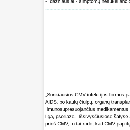
- dažniausiai - simptomų nesukeliančio
„Sunkiausios CMV infekcijos formos p
AIDS, po kaulų čiulpų, organų transpla
imunosupresuojančius medikamentus ser
liga, psoriaze. Išsivysčiusiose šalyse 
prieš CMV, o tai rodo, kad CMV paplitę