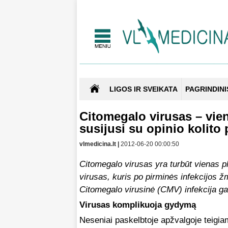
LIGOS IR SVEIKATA
PAGRINDINI
Citomegalo virusas – viena
susijusi su opinio kolit
vlmedicina.lt |
2012-06-20 00:00:50
Citomegalo virusas yra turbūt vienas pl
virusas, kuris po pirminės infekcijos 
Citomegalo virusinė (CMV) infekcija gal
Virusas komplikuoja gydymą
Neseniai paskelbtoje apžvalgoje teigia