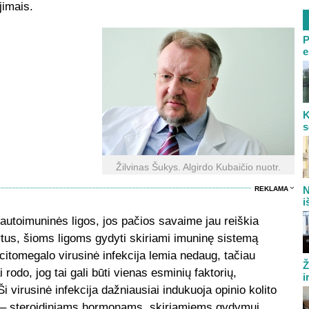
jimais.
P
e
K
s
Žilvinas Šukys. Algirdo Kubaičio nuotr.
N
REKLAMA
i
autoimuninės ligos, jos pačios savaime jau reiškia
tus, šioms ligoms gydyti skiriami imuninę sistemą
 citomegalo virusinė infekcija lemia nedaug, tačiau
Ž
 rodo, jog tai gali būti vienas esminių faktorių,
i
 virusinė infekcija dažniausiai indukuoja opinio kolito
ų – steroidiniams hormonams, skiriamiems gydymui.