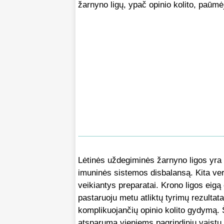
žarnyno ligų, ypač opinio kolito, paūmė
Lėtinės uždegiminės žarnyno ligos yra 
imuninės sistemos disbalansą. Kita ver
veikiantys preparatai. Krono ligos eigą
pastaruoju metu atliktų tyrimų rezultatai
komplikuojančių opinio kolito gydymą. Ši
atsparumą vieniems pagrindinių vaist