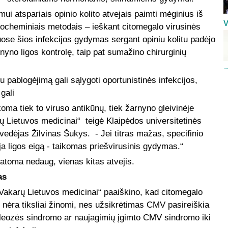
i atspariais opinio kolito atvejais paimti mėginius iš
V
istocheminiais metodais – ieškant citomegalo virusinės
uose šios infekcijos gydymas sergant opiniu kolitu padėjo
yno ligos kontrolę, taip pat sumažino chirurginių
 pablogėjimą gali sąlygoti oportunistinės infekcijos,
gali
koma tiek to viruso antikūnų, tiek žarnyno gleivinėje
rų Lietuvos medicinai“ teigė Klaipėdos universitetinės
vedėjas Žilvinas Šukys. - Jei titras mažas, specifinio
ja ligos eigą - taikomas priešvirusinis gydymas.“
tatoma nedaug, vienas kitas atvejis.
as
 „Vakarų Lietuvos medicinai“ paaiškino, kad citomegalo
nėra tiksliai žinomi, nes užsikrėtimas CMV pasireiškia
eozės sindromo ar naujagimių įgimto CMV sindromo iki