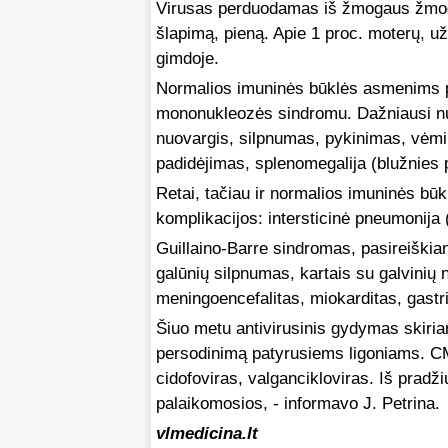
Virusas perduodamas iš žmogaus žmogui 
šlapimą, pieną. Apie 1 proc. moterų, už
gimdoje.
Normalios imuninės būklės asmenims pi
mononukleozės sindromu. Dažniausi nus
nuovargis, silpnumas, pykinimas, vėmima
padidėjimas, splenomegalija (blužnies 
Retai, tačiau ir normalios imuninės b
komplikacijos: intersticinė pneumonija 
Guillaino-Barre sindromas, pasireiškian
galūnių silpnumas, kartais su galvinių 
meningoencefalitas, miokarditas, gastri
Šiuo metu antivirusinis gydymas skiri
persodinimą patyrusiems ligoniams. CM
cidofoviras, valgancikloviras. Iš pradž
palaikomosios, - informavo J. Petrina.
vlmedicina.lt