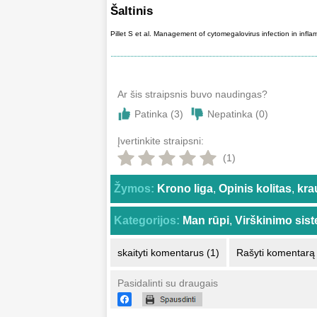
Šaltinis
Pillet S et al. Management of cytomegalovirus infection in infl
Ar šis straipsnis buvo naudingas?
Patinka (
3
)
Nepatinka (
0
)
Įvertinkite straipsni:
(1)
Žymos:
Krono liga
,
Opinis kolitas
,
kra
Kategorijos:
Man rūpi
,
Virškinimo sis
skaityti komentarus (1)
Rašyti komentarą
Pasidalinti su draugais