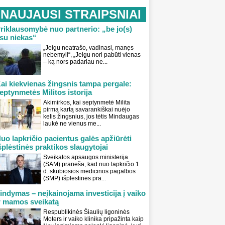
NAUJAUSI STRAIPSNIAI
riklausomybė nuo partnerio: „be jo(s)
su niekas“
„Jeigu neatrašo, vadinasi, manęs
nebemyli“, „Jeigu nori pabūti vienas
– ką nors padariau ne...
ai kiekvienas žingsnis tampa pergale:
eptynmetės Militos istorija
Akimirkos, kai septynmetė Milita
pirmą kartą savarankiškai nuėjo
kelis žingsnius, jos tėtis Mindaugas
laukė ne vienus me...
uo lapkričio pacientus galės apžiūrėti
šplėstinės praktikos slaugytojai
Sveikatos apsaugos ministerija
(SAM) praneša, kad nuo lapkričio 1
d. skubiosios medicinos pagalbos
(SMP) išplėstinės pra...
indymas – neįkainojama investicija į vaiko
r mamos sveikatą
Respublikinės Šiaulių ligoninės
Moters ir vaiko klinika pripažinta kaip