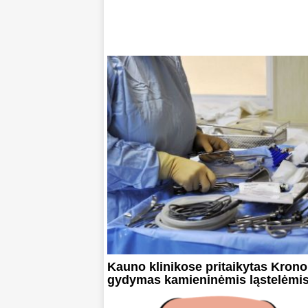
Kauno klinikose pritaikytas Krono
gydymas kamieninėmis ląstelėmi