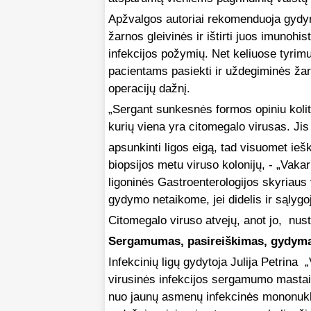
Apžvalgos autoriai rekomenduoja gydymu
žarnos gleivinės ir ištirti juos imunoh
infekcijos požymių. Net keliuose tyrim
pacientams pasiekti ir uždegiminės žarn
operacijų dažnį.
„Sergant sunkesnės formos opiniu kolitu
kurių viena yra citomegalo virusas. Jis 
apsunkinti ligos eigą, tad visuomet ieš
biopsijos metu viruso kolonijų, - „Vaka
ligoninės Gastroenterologijos skyriaus 
gydymo netaikome, jei didelis ir sąlygo
Citomegalo viruso atvejų, anot jo, nus
Sergamumas, pasireiškimas, gydym
Infekcinių ligų gydytoja Julija Petrina
virusinės infekcijos sergamumo mastai 
nuo jaunų asmenų infekcinės mononukl