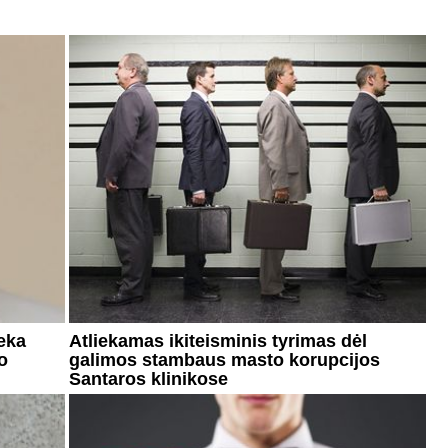
eka
Atliekamas ikiteisminis tyrimas dėl
o
galimos stambaus masto korupcijos
Santaros klinikose