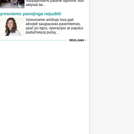
Naujagimiams palanki ligoninė, kuri
aktyviai tai...
yresniems pavojinga nejudėti
Vyresniame amžiuje lova gali
atrodyti saugiausias pasirinkimas,
ypač po ligos, operacijos ar pajutus
padažnėjusį pulsą....
REKLAMA