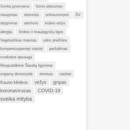
Sveika gyvensena
fizinis aktyvumas
slaugytojai
depresija
priklausomybė
ŽIV
atlyginimai
alkoholis
krūties vėžys
alergija
širdies ir kraujagyslių ligos
Vegetariškas maistas
odos priežiūra
kompensuojamieji vaistai
peršalimas
sveikatos apsauga
Respublikinė Šiaulių ligoninė
organų donorystė
stresas
vaistai
gripas
Kauno klinikos
vėžys
koronavirusas
COVID-19
sveika mityba