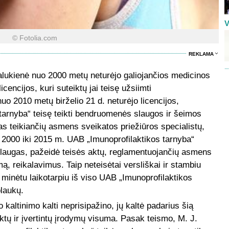
V
© Fotolia.com
REKLAMA
alukienė nuo 2000 metų neturėjo galiojančios medicinos
encijos, kuri suteiktų jai teisę užsiimti
 nuo 2010 metų birželio 21 d. neturėjo licencijos,
tarnyba“ teisę teikti bendruomenės slaugos ir šeimos
s teikiančių asmens sveikatos priežiūros specialistų,
 2000 iki 2015 m. UAB „Imunoprofilaktikos tarnyba“
slaugas, pažeidė teisės aktų, reglamentuojančių asmens
mą, reikalavimus. Taip neteisėtai versliškai ir stambiu
r minėtu laikotarpiu iš viso UAB „Imunoprofilaktikos
laukų.
o kaltinimo kalti neprisipažino, jų kaltė padarius šią
ktų ir įvertintų įrodymų visuma. Pasak teismo, M. J.