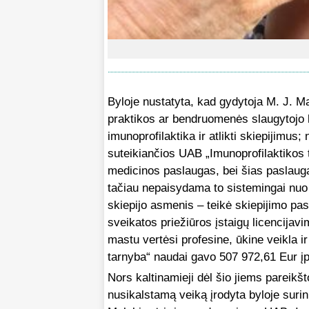
Byloje nustatyta, kad gydytoja M. J. M
praktikos ar bendruomenės slaugytojo lic
imunoprofilaktika ir atlikti skiepijimus;
suteikiančios UAB „Imunoprofilaktikos 
medicinos paslaugas, bei šias paslauga
tačiau nepaisydama to sistemingai nuo
skiepijo asmenis – teikė skiepijimo pa
sveikatos priežiūros įstaigų licencijavi
mastu vertėsi profesine, ūkine veikla i
tarnyba“ naudai gavo 507 972,61 Eur įp
Nors kaltinamieji dėl šio jiems pareikšt
nusikalstamą veiką įrodyta byloje surin