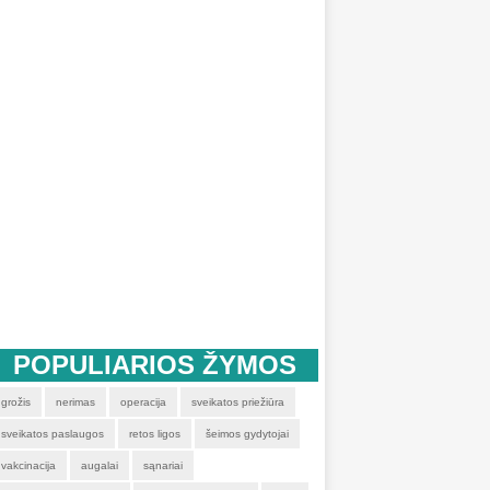
POPULIARIOS ŽYMOS
grožis
nerimas
operacija
sveikatos priežiūra
sveikatos paslaugos
retos ligos
šeimos gydytojai
vakcinacija
augalai
sąnariai