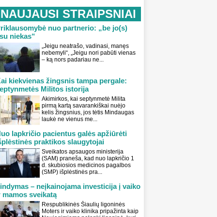
NAUJAUSI STRAIPSNIAI
riklausomybė nuo partnerio: „be jo(s)
su niekas“
„Jeigu neatrašo, vadinasi, manęs
nebemyli“, „Jeigu nori pabūti vienas
– ką nors padariau ne...
ai kiekvienas žingsnis tampa pergale:
eptynmetės Militos istorija
Akimirkos, kai septynmetė Milita
pirmą kartą savarankiškai nuėjo
kelis žingsnius, jos tėtis Mindaugas
laukė ne vienus me...
uo lapkričio pacientus galės apžiūrėti
šplėstinės praktikos slaugytojai
Sveikatos apsaugos ministerija
(SAM) praneša, kad nuo lapkričio 1
d. skubiosios medicinos pagalbos
(SMP) išplėstinės pra...
indymas – neįkainojama investicija į vaiko
r mamos sveikatą
Respublikinės Šiaulių ligoninės
Moters ir vaiko klinika pripažinta kaip