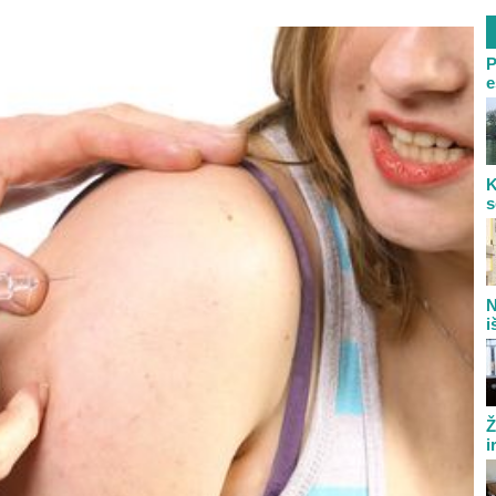
P
e
K
s
N
i
Ž
i