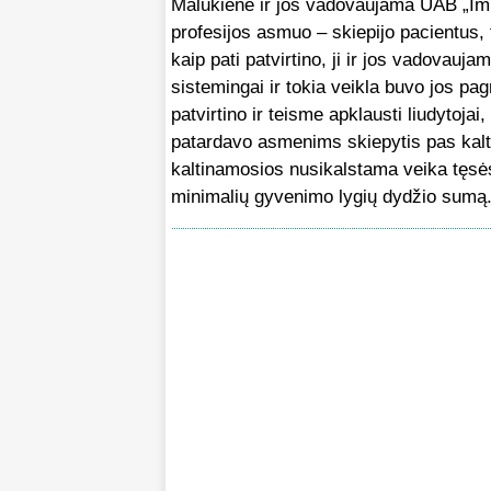
Malukienė ir jos vadovaujama UAB „Imun
profesijos asmuo – skiepijo pacientus, t
kaip pati patvirtino, ji ir jos vadovauja
sistemingai ir tokia veikla buvo jos pa
patvirtino ir teisme apklausti liudytojai,
patardavo asmenims skiepytis pas kaltin
kaltinamosios nusikalstama veika tęsėsi
minimalių gyvenimo lygių dydžio sumą