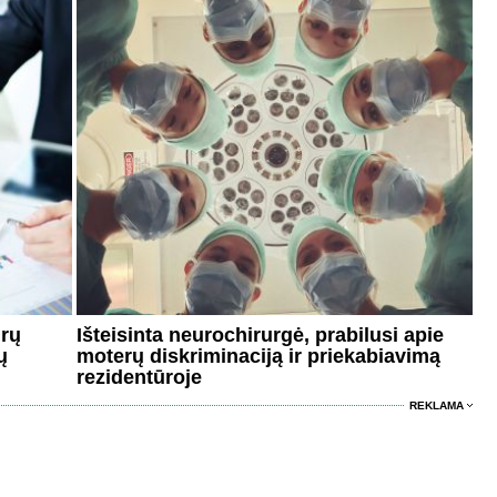
urų
Išteisinta neurochirurgė, prabilusi apie
ų
moterų diskriminaciją ir priekabiavimą
rezidentūroje
REKLAMA