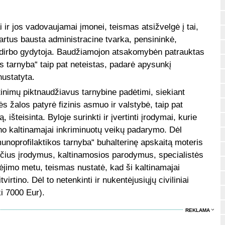
ir jos vadovaujamai įmonei, teismas atsižvelgė į tai,
kartus bausta administracine tvarka, pensininkė,
 dirbo gydytoja. Baudžiamojon atsakomybėn patrauktas
s tarnyba“ taip pat neteistas, padarė apysunkį
nustatyta.
inimų piktnaudžiavus tarnybine padėtimi, siekiant
ės žalos patyrė fizinis asmuo ir valstybė, taip pat
 išteisinta. Byloje surinkti ir įvertinti įrodymai, kurie
rtino kaltinamajai inkriminuotų veikų padarymo. Dėl
unoprofilaktikos tarnyba“ buhalterinę apskaitą moteris
sančius įrodymus, kaltinamosios parodymus, specialistės
ėjimo metu, teismas nustatė, kad ši kaltinamajai
rtino. Dėl to netenkinti ir nukentėjusiųjų civiliniai
i 7000 Eur).
REKLAMA