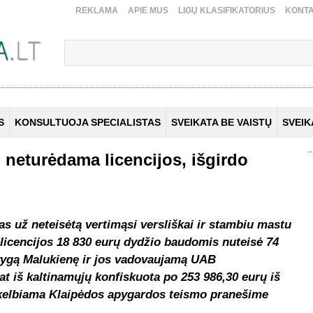
REKLAMA
APIE MUS
LIGŲ KLASIFIKATORIUS
KONTA
S
KONSULTUOJA SPECIALISTAS
SVEIKATA BE VAISTŲ
SVEI
 neturėdama licencijos, išgirdo
s už neteisėtą vertimąsi versliškai ir stambiu mastu
s licencijos 18 830 eurų dydžio baudomis nuteisė 74
ygą Malukienę ir jos vadovaujamą UAB
at iš kaltinamųjų konfiskuota po 253 986,30 eurų iš
 skelbiama Klaipėdos apygardos teismo pranešime