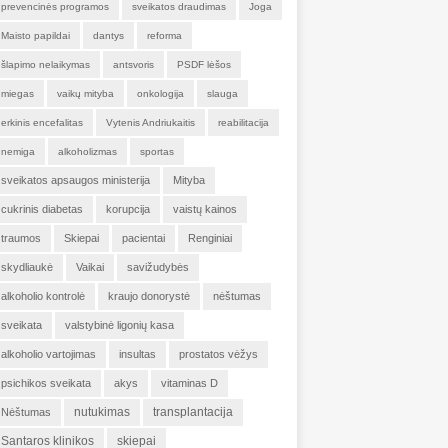
prevencinės programos
sveikatos draudimas
Joga
Maisto papildai
dantys
reforma
šlapimo nelaikymas
antsvoris
PSDF lėšos
miegas
vaikų mityba
onkologija
slauga
erkinis encefalitas
Vytenis Andriukaitis
reabilitacija
nemiga
alkoholizmas
sportas
sveikatos apsaugos ministerija
Mityba
cukrinis diabetas
korupcija
vaistų kainos
traumos
Skiepai
pacientai
Renginiai
skydliaukė
Vaikai
savižudybės
alkoholio kontrolė
kraujo donorystė
nėštumas
sveikata
valstybinė ligonių kasa
alkoholio vartojimas
insultas
prostatos vėžys
psichikos sveikata
akys
vitaminas D
nutukimas
transplantacija
Nėštumas
Santaros klinikos
skiepai