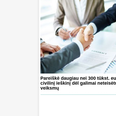
Pareiškė daugiau nei 300 tūkst. e
civilinį ieškinį dėl galimai neteisėt
veiksmų