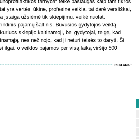
oprofilaktikos tarnyba“ teikė paslaugas kaip tam tikros
ai yra vertėsi ūkine, profesine veikla, tai darė versliškai,
ma įstaiga užsiėmė tik skiepijimu, veikė nuolat,
grindinis pajamų šaltinis. Buvusios gydytojos veiklą
 kuriuos skiepijo kaltinamoji, bei gydytojai, teigę, kad
amąją, nes nežinojo, kad ji neturi teisės to daryti. Ši
 ilgai, o veiklos pajamos per visą laiką viršijo 500
.
REKLAMA