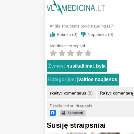
Ar šis straipsnis buvo naudingas?
Patinka (
0
)
Nepatinka (
0
)
Įvertinkite straipsni:
Žymos:
nusikaltimai
,
byla
Kategorijos:
Įvairios naujienos
skaityti komentarus (0)
Rašyti komentarą
Pasidalinti su draugais
Susiję straipsniai