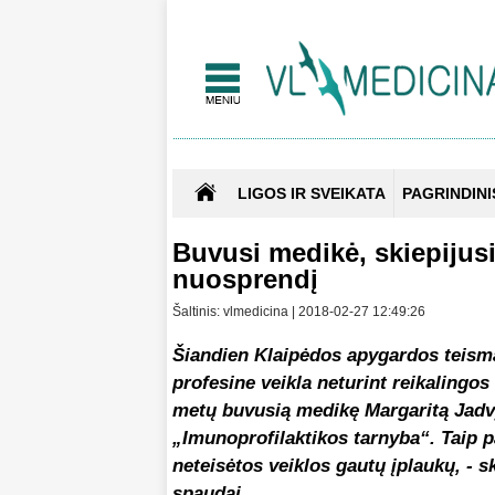
LIGOS IR SVEIKATA
PAGRINDINI
Buvusi medikė, skiepijusi
nuosprendį
Šaltinis: vlmedicina | 2018-02-27 12:49:26
Šiandien Klaipėdos apygardos teisma
profesine veikla neturint reikalingo
metų buvusią medikę Margaritą Jadv
„Imunoprofilaktikos tarnyba“. Taip p
neteisėtos veiklos gautų įplaukų, -
spaudai.