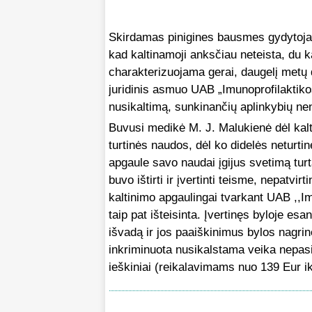
Skirdamas pinigines bausmes gydytojai 
kad kaltinamoji anksčiau neteista, du 
charakterizuojama gerai, daugelį metų
juridinis asmuo UAB „Imunoprofilaktiko
nusikaltimą, sunkinančių aplinkybių ne
Buvusi medikė M. J. Malukienė dėl kalt
turtinės naudos, dėl ko didelės neturtin
apgaule savo naudai įgijus svetimą turtą,
buvo ištirti ir įvertinti teisme, nepatvi
kaltinimo apgaulingai tvarkant UAB ,,Im
taip pat išteisinta. Įvertinęs byloje e
išvadą ir jos paaiškinimus bylos nagrin
inkriminuota nusikalstama veika nepasitvi
ieškiniai (reikalavimams nuo 139 Eur ik