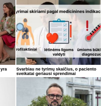
 yra
Svarbiau ne tyrimų skaičius, o paciento
sveikatai geriausi sprendimai