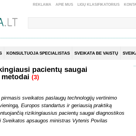
REKLAMA
APIE MUS
LIGŲ KLASIFIKATORIUS
KONTA
S
KONSULTUOJA SPECIALISTAS
SVEIKATA BE VAISTŲ
SVEI
kingiausi pacientų saugai
o metodai
(3)
 pirmasis sveikatos paslaugų technologijų vertinimo
vieningą, Europos standartus ir geriausią praktiką
ntuojančią rizikingiausius pacientų saugai diagnostikos
 Sveikatos apsaugos ministras Vytenis Povilas