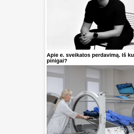
Apie e. sveikatos perdavimą. Iš k
pinigai?