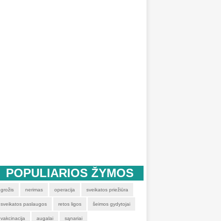
POPULIARIOS ŽYMOS
grožis
nerimas
operacija
sveikatos priežiūra
sveikatos paslaugos
retos ligos
šeimos gydytojai
vakcinacija
augalai
sąnariai