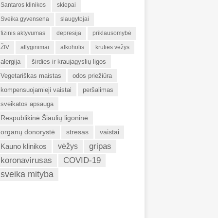
Santaros klinikos
skiepai
Sveika gyvensena
slaugytojai
fizinis aktyvumas
depresija
priklausomybė
ŽIV
atlyginimai
alkoholis
krūties vėžys
alergija
širdies ir kraujagyslių ligos
Vegetariškas maistas
odos priežiūra
kompensuojamieji vaistai
peršalimas
sveikatos apsauga
Respublikinė Šiaulių ligoninė
organų donorystė
stresas
vaistai
gripas
Kauno klinikos
vėžys
koronavirusas
COVID-19
sveika mityba