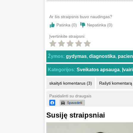
Ar šis straipsnis buvo naudingas?
Patinka (
0
)
Nepatinka (
0
)
Įvertinkite straipsni:
Žymos:
gydymas
,
diagnostika
,
pacien
Kategorijos:
Sveikatos apsauga
,
Įvai
skaityti komentarus (3)
Rašyti komentarą
Pasidalinti su draugais
Susiję straipsniai