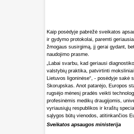
Kaip posėdyje pabrėžė sveikatos apsa
ir gydymo protokolai, paremti geriausia 
žmogaus susirgimą, jį gerai gydant, be
naudojimo prasme.
„Labai svarbu, kad geriausi diagnostik
valstybių praktika, patvirtinti mokslinia
Lietuvos ligoninėse“, - posėdyje sakė 
Skorupskas. Anot patarėjo, Europos sta
rugsėjo mėnesį pradės veikti technolog
profesinėmis medikų draugijomis, univ
vyriausiųjų respublikos ir kraštų speci
sąlygos būtų vienodos, atitinkančios E
Sveikatos apsaugos ministerija