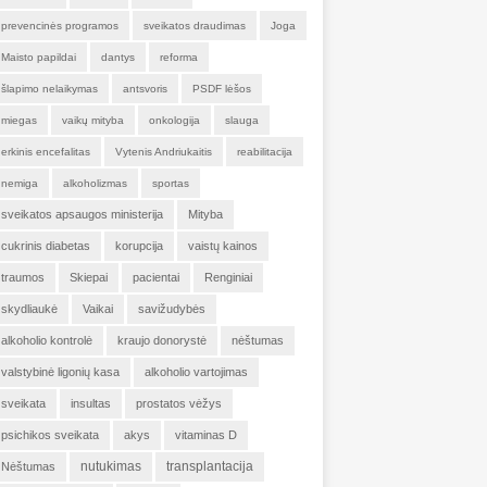
prevencinės programos
sveikatos draudimas
Joga
Maisto papildai
dantys
reforma
šlapimo nelaikymas
antsvoris
PSDF lėšos
miegas
vaikų mityba
onkologija
slauga
erkinis encefalitas
Vytenis Andriukaitis
reabilitacija
nemiga
alkoholizmas
sportas
sveikatos apsaugos ministerija
Mityba
cukrinis diabetas
korupcija
vaistų kainos
traumos
Skiepai
pacientai
Renginiai
skydliaukė
Vaikai
savižudybės
alkoholio kontrolė
kraujo donorystė
nėštumas
valstybinė ligonių kasa
alkoholio vartojimas
sveikata
insultas
prostatos vėžys
psichikos sveikata
akys
vitaminas D
nutukimas
transplantacija
Nėštumas