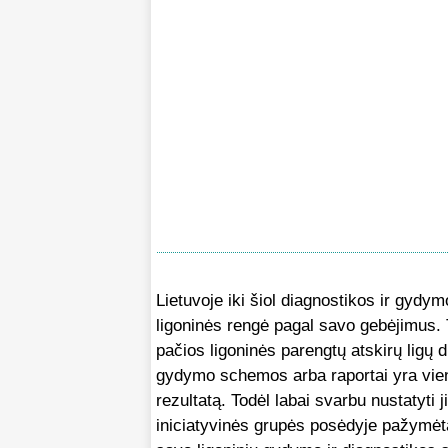
Lietuvoje iki šiol diagnostikos ir gy
ligoninės rengė pagal savo gebėjimus. T
pačios ligoninės parengtų atskirų ligų
gydymo schemos arba raportai yra viena
rezultatą. Todėl labai svarbu nustatyti
iniciatyvinės grupės posėdyje pažymėta