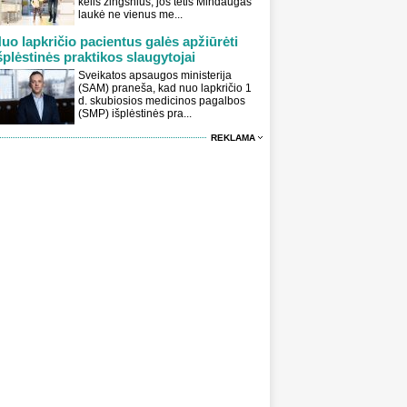
kelis žingsnius, jos tėtis Mindaugas
laukė ne vienus me...
uo lapkričio pacientus galės apžiūrėti
šplėstinės praktikos slaugytojai
Sveikatos apsaugos ministerija
(SAM) praneša, kad nuo lapkričio 1
d. skubiosios medicinos pagalbos
(SMP) išplėstinės pra...
REKLAMA