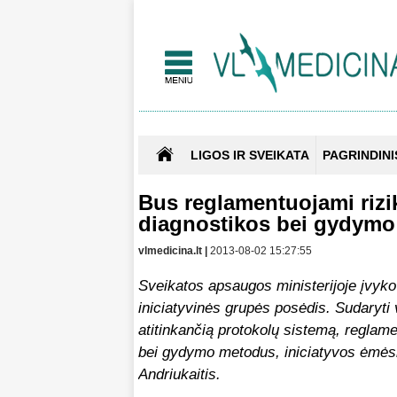
LIGOS IR SVEIKATA
PAGRINDINI
Bus reglamentuojami rizi
diagnostikos bei gydym
vlmedicina.lt |
2013-08-02 15:27:55
Sveikatos apsaugos ministerijoje įvyko
iniciatyvinės grupės posėdis. Sudaryti 
atitinkančią protokolų sistemą, reglame
bei gydymo metodus, iniciatyvos ėmėsi
Andriukaitis.