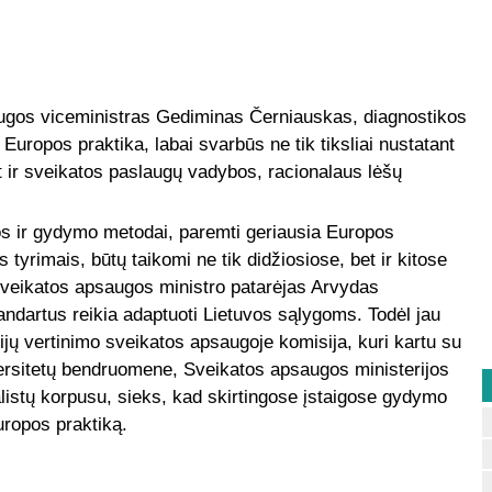
ugos viceministras Gediminas Černiauskas, diagnostikos
Europos praktika, labai svarbūs ne tik tiksliai nustatant
t ir sveikatos paslaugų vadybos, racionalaus lėšų
os ir gydymo metodai, paremti geriausia Europos
is tyrimais, būtų taikomi ne tik didžiosiose, bet ir kitose
sveikatos apsaugos ministro patarėjas Arvydas
ndartus reikia adaptuoti Lietuvos sąlygoms. Todėl jau
ijų vertinimo sveikatos apsaugoje komisija, kuri kartu su
ersitetų bendruomene, Sveikatos apsaugos ministerijos
alistų korpusu, sieks, kad skirtingose įstaigose gydymo
uropos praktiką.