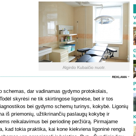
V
a
G
k
Algirdo Kubaičio nuotr.
REKLAMA
P
e
dymo schemas, dar vadinamas gydymo protokolais,
odėl skyrėsi ne tik skirtingose ligonėse, bet ir tos
 diagnostikos bei gydymo schemų turinys, kokybė. Ligonių
 iš priemonių, užtikrinančių paslaugų kokybę ir
K
 jiems reikalavimus bei periodinę peržiūrą. Pirmajame
s
, kad tokia praktika, kai kone kiekviena ligoninė rengia