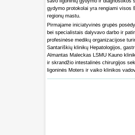
savo ligoninių gydymo ir diagnostikos s
gydymo protokolai yra rengiami visos šal
regionų mastu.
Pirmajame iniciatyvinės grupės posėdy
bei specialistais dalyvavo darbo ir pat
profesinėse medikų organizacijose turin
Santariškių klinikų Hepatologijos, gastr
Almantas Maleckas LSMU Kauno klinikų C
ir skrandžio intestalinės chirurgijos s
ligoninės Moters ir vaiko klinikos vado