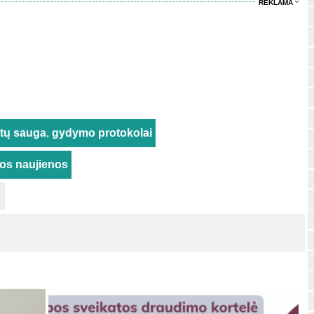
REKLAMA
tų sauga
,
gydymo protokolai
rios naujienos