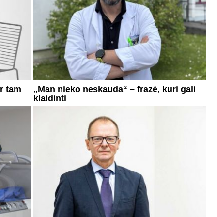
ur tam
„Man nieko neskauda“ – frazė, kuri gali
klaidinti