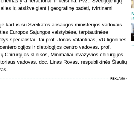
chemas yra neracionali ir keistina. Pvz., Švedijoje ligų
ies ir, atsižvelgiant į geografinę padėtį, tvirtinami
N
i
je kartus su Sveikatos apsaugos ministerijos vadovais
irties Europos Sąjungos valstybėse, tarptautinėse
tys specialistai. Tai prof. Jonas Valantinas, VU ligoninės
oenterologijos ir dietologijos centro vadovas, prof.
hirurgijos klinikos, Minimaliai invazyvios chirurgijos
ektoriaus vadovas, doc. Linas Rovas, respublikinės Šiaulių
vas.
REKLAMA