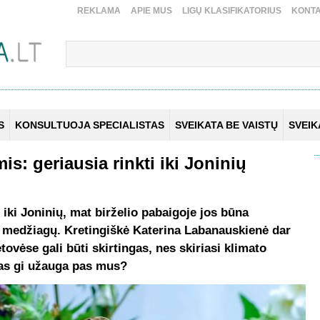
REKLAMA
APIE MUS
LIGŲ KLASIFIKATORIUS
KONTA
S
KONSULTUOJA SPECIALISTAS
SVEIKATA BE VAISTŲ
SVEI
is: geriausia rinkti iki Joninių
 iki Joninių, mat birželio pabaigoje jos būna
 medžiagų. Kretingiškė Katerina Labanauskienė dar
etovėse gali būti skirtingas, nes skiriasi klimato
kas gi užauga pas mus?