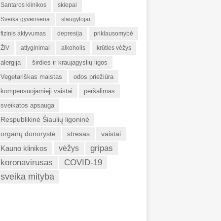
Santaros klinikos
skiepai
Sveika gyvensena
slaugytojai
fizinis aktyvumas
depresija
priklausomybė
ŽIV
atlyginimai
alkoholis
krūties vėžys
alergija
širdies ir kraujagyslių ligos
Vegetariškas maistas
odos priežiūra
kompensuojamieji vaistai
peršalimas
sveikatos apsauga
Respublikinė Šiaulių ligoninė
organų donorystė
stresas
vaistai
gripas
Kauno klinikos
vėžys
koronavirusas
COVID-19
sveika mityba