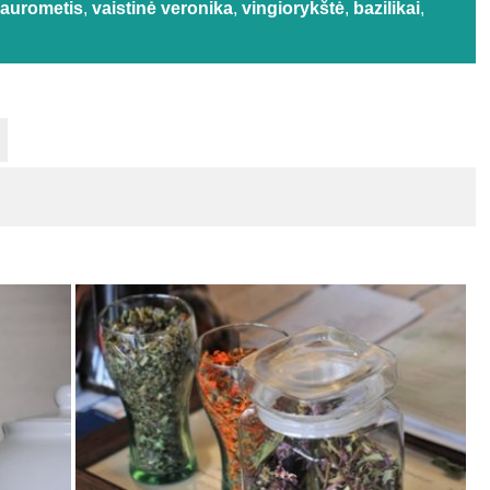
aurometis
,
vaistinė veronika
,
vingiorykštė
,
bazilikai
,