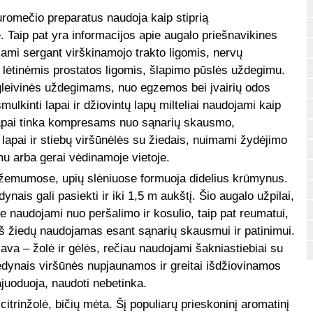
uromečio preparatus naudoja kaip stiprią
Taip pat yra informacijos apie augalo priešnavikines
ojami sergant virškinamojo trakto ligomis, nervų
r lėtinėmis prostatos ligomis, šlapimo pūslės uždegimu.
 gleivinės uždegimams, nuo egzemos bei įvairių odos
mulkinti lapai ir džiovintų lapų milteliai naudojami kaip
 lapai tinka kompresams nuo sąnarių skausmo,
– lapai ir stiebų viršūnėlės su žiedais, nuimami žydėjimo
u arba gerai vėdinamoje vietoje.
emumose, upių slėniuose formuoja didelius krūmynus.
ynais gali pasiekti ir iki 1,5 m aukštį. Šio augalo užpilai,
je naudojami nuo peršalimo ir kosulio, taip pat reumatui,
iš žiedų naudojamas esant sąnarių skausmui ir patinimui.
ava – žolė ir gėlės, rečiau naudojami šakniastiebiai su
edynais viršūnės nupjaunamos ir greitai išdžiovinamos
ajuoduoja, naudoti nebetinka.
citrinžolė, bičių mėta. Šį populiarų prieskoninį aromatinį