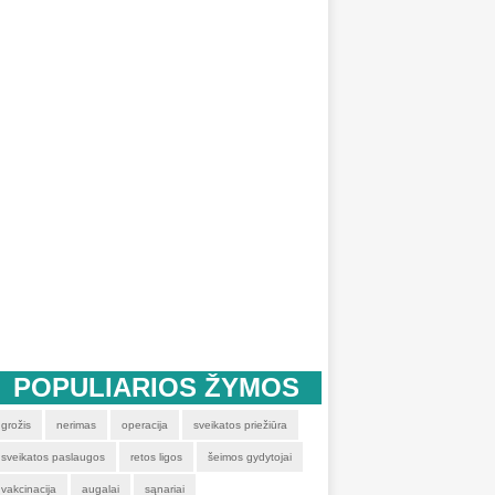
POPULIARIOS ŽYMOS
grožis
nerimas
operacija
sveikatos priežiūra
sveikatos paslaugos
retos ligos
šeimos gydytojai
vakcinacija
augalai
sąnariai