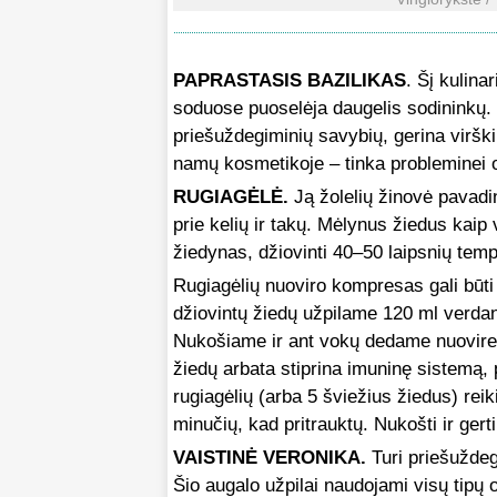
PAPRASTASIS BAZILIKAS
. Šį kulina
soduose puoselėja daugelis sodininkų. P
priešuždegiminių savybių, gerina virški
namų kosmetikoje – tinka probleminei od
RUGIAGĖLĖ.
Ją žolelių žinovė pavadi
prie kelių ir takų. Mėlynus žiedus kaip v
žiedynas, džiovinti 40–50 laipsnių temp
Rugiagėlių nuoviro kompresas gali būt
džiovintų žiedų užpilame 120 ml verdan
Nukošiame ir ant vokų dedame nuovire 
žiedų arbata stiprina imuninę sistemą, 
rugiagėlių (arba 5 šviežius žiedus) reik
minučių, kad pritrauktų. Nukošti ir gerti
VAISTINĖ VERONIKA.
Turi priešuždeg
Šio augalo užpilai naudojami visų tipų 