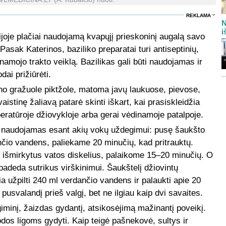
REKLAMA
N
i
rijoje plačiai naudojamą kvapųjį prieskoninį augalą savo
asak Katerinos, baziliko preparatai turi antiseptinių,
namojo trakto veiklą. Bazilikas gali būti naudojamas ir
ai prižiūrėti.
no gražuole piktžole, matoma javų laukuose, pievose,
aistinę žaliavą patarė skinti iškart, kai prasiskleidžia
eratūroje džiovykloje arba gerai vėdinamoje patalpoje.
i naudojamas esant akių vokų uždegimui: pusę šaukšto
čio vandens, paliekame 20 minučių, kad pritrauktų.
išmirkytus vatos diskelius, palaikome 15–20 minučių. O
padeda sutrikus virškinimui. Šaukštelį džiovintų
ia užpilti 240 ml verdančio vandens ir palaukti apie 20
 pusvalandį prieš valgį, bet ne ilgiau kaip dvi savaites.
iminį, žaizdas gydantį, atsikosėjimą mažinantį poveikį.
odos ligoms gydyti. Kaip teigė pašnekovė, sultys ir