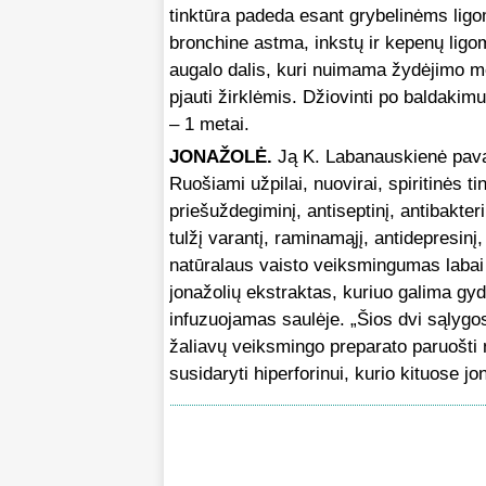
tinktūra padeda esant grybelinėms ligom
bronchine astma, inkstų ir kepenų ligo
augalo dalis, kuri nuimama žydėjimo m
pjauti žirklėmis. Džiovinti po baldakim
– 1 metai.
JONAŽOLĖ.
Ją K. Labanauskienė pavadi
Ruošiami užpilai, nuovirai, spiritinės tin
priešuždegiminį, antiseptinį, antibakteri
tulžį varantį, raminamąjį, antidepresinį
natūralaus vaisto veiksmingumas labai 
jonažolių ekstraktas, kuriuo galima gydy
infuzuojamas saulėje. „Šios dvi sąlygo
žaliavų veiksmingo preparato paruošti
susidaryti hiperforinui, kurio kituose j