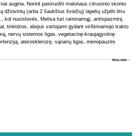
ažnai augina. Norint pasiruošti malonaus citrusinio skonio
džiovintų (arba 2 šaukštus šviežių) lapelių užpilti litru
, kol nusistovės. Melisa turi raminamąjį, antispazminį,
ai, tinktūros, aliejus vartojami gydant virškinamojo trakto
tmą, nervų sistemos ligas, vegetacinę-kraujagyslinę
rtenziją, aterosklerozę, sąnarių ligas, menopauzės
REKLAMA