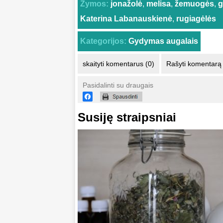
Žymos:
jonažolė
,
melisa
,
žemuogės
,
g
Katerina Labanauskienė
,
rugiagėlės
Kategorijos:
Gydymas augalais
skaityti komentarus (0)
Rašyti komentarą
Pasidalinti su draugais
Susiję straipsniai