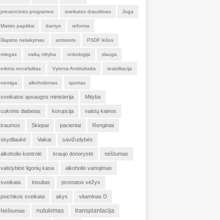
prevencinės programos
sveikatos draudimas
Joga
Maisto papildai
dantys
reforma
šlapimo nelaikymas
antsvoris
PSDF lėšos
miegas
vaikų mityba
onkologija
slauga
erkinis encefalitas
Vytenis Andriukaitis
reabilitacija
nemiga
alkoholizmas
sportas
sveikatos apsaugos ministerija
Mityba
cukrinis diabetas
korupcija
vaistų kainos
traumos
Skiepai
pacientai
Renginiai
skydliaukė
Vaikai
savižudybės
alkoholio kontrolė
kraujo donorystė
nėštumas
valstybinė ligonių kasa
alkoholio vartojimas
sveikata
insultas
prostatos vėžys
psichikos sveikata
akys
vitaminas D
nutukimas
transplantacija
Nėštumas