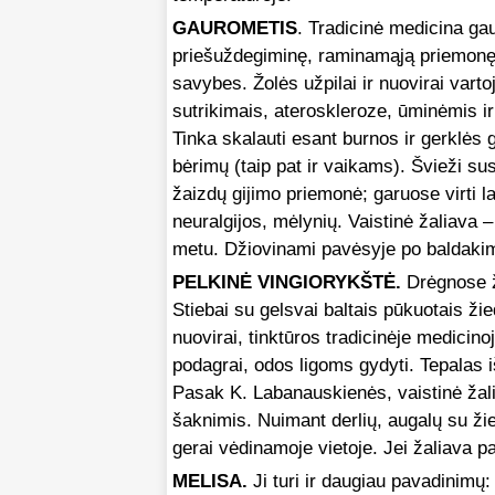
GAUROMETIS
. Tradicinė medicina ga
priešuždegiminę, raminamąją priemonę. 
savybes. Žolės užpilai ir nuovirai vart
sutrikimais, ateroskleroze, ūminėmis i
Tinka skalauti esant burnos ir gerklės
bėrimų (taip pat ir vaikams). Švieži sus
žaizdų gijimo priemonė; garuose virti
neuralgijos, mėlynių. Vaistinė žaliava 
metu. Džiovinami pavėsyje po baldakim
PELKINĖ VINGIORYKŠTĖ.
Drėgnose ž
Stiebai su gelsvai baltais pūkuotais žied
nuovirai, tinktūros tradicinėje medicino
podagrai, odos ligoms gydyti. Tepalas 
Pasak K. Labanauskienės, vaistinė žali
šaknimis. Nuimant derlių, augalų su ži
gerai vėdinamoje vietoje. Jei žaliava p
MELISA.
Ji turi ir daugiau pavadinimų: 