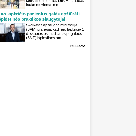
kelis žingsnius, jos tėtis Mindaugas
laukė ne vienus me...
uo lapkričio pacientus galės apžiūrėti
šplėstinės praktikos slaugytojai
Sveikatos apsaugos ministerija
(SAM) praneša, kad nuo lapkričio 1
d. skubiosios medicinos pagalbos
(SMP) išplėstinės pra...
REKLAMA