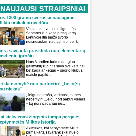
NAUJAUSI STRAIPSNIAI
os 1300 gramų svėrusiai naujagimei
tlikta unikali procedūra
Vilniaus universiteto ligoninės
Santaros klinikose pirmą kartą
Lietuvoje itin mažo svorio
neišnešiotam naujagimiui per k...
era savijauta prasideda nuo elementarių
asdienių įpročių
Nors šiandien turime daugiau
galimybių rūpintis savo sveikata nei
bet kada anksčiau – sporto klubus,
maisto papild...
riklausomybė nuo partnerio: „be jo(s)
su niekas“
„Jeigu neatrašo, vadinasi, manęs
nebemyli“, „Jeigu nori pabūti vienas
– ką nors padariau ne...
ai kiekvienas žingsnis tampa pergale:
eptynmetės Militos istorija
Akimirkos, kai septynmetė Milita
pirmą kartą savarankiškai nuėjo