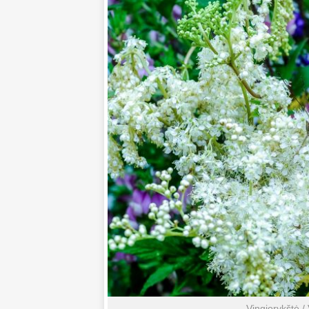
Vingiorykštė /