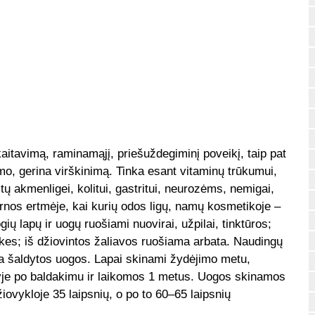
kaitavimą, raminamąjį, priešuždegiminį poveikį, taip pat
mo, gerina virškinimą. Tinka esant vitaminų trūkumui,
tų akmenligei, kolitui, gastritui, neurozėms, nemigai,
rnos ertmėje, kai kurių odos ligų, namų kosmetikoje –
ų lapų ir uogų ruošiami nuovirai, užpilai, tinktūros;
es; iš džiovintos žaliavos ruošiama arbata. Naudingų
rba šaldytos uogos. Lapai skinami žydėjimo metu,
yje po baldakimu ir laikomos 1 metus. Uogos skinamos
ovykloje 35 laipsnių, o po to 60–65 laipsnių