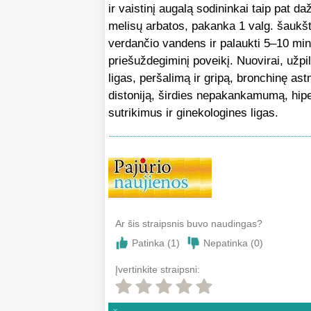
ir vaistinį augalą sodininkai taip pat d
melisų arbatos, pakanka 1 valg. šaukštą 
verdančio vandens ir palaukti 5–10 min.
priešuždegiminį poveikį. Nuovirai, užpil
ligas, peršalimą ir gripą, bronchinę as
distoniją, širdies nepakankamumą, hipe
sutrikimus ir ginekologines ligas.
Ar šis straipsnis buvo naudingas?
Patinka (
1
)
Nepatinka (
0
)
Įvertinkite straipsni: