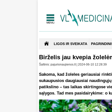
LIGOS IR SVEIKATA
PAGRINDINI
Birželis jau kvepia žolelėm
Šaltinis: pajurionaujienos.lt | 2024-06-10 12:28:39
Sakoma, kad žoleles geriausiai rinkti
sukaupusios daugiausiai naudingųjų
patikslino – tas laikas skirtingose vi
sąlygos. Tad mes pasidairykime: o 