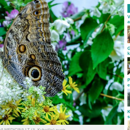
V
a
G
k
P
e
K
s
 VLMEDICINA.LT (A. Kubaičio) nuotr.