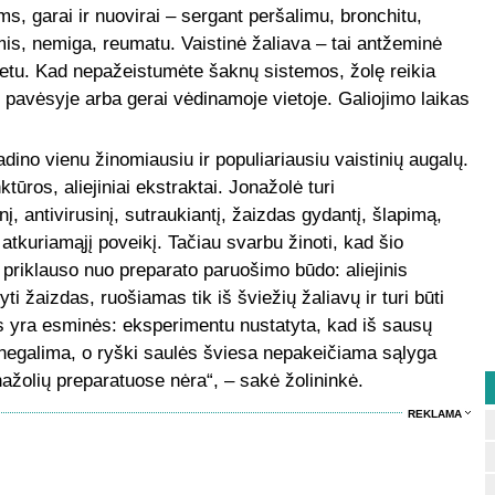
s, garai ir nuovirai – sergant peršalimu, bronchitu,
mis, nemiga, reumatu. Vaistinė žaliava – tai antžeminė
etu. Kad nepažeistumėte šaknų sistemos, žolę reikia
u pavėsyje arba gerai vėdinamoje vietoje. Galiojimo laikas
no vienu žinomiausiu ir populiariausiu vaistinių augalų.
ktūros, aliejiniai ekstraktai. Jonažolė turi
nį, antivirusinį, sutraukiantį, žaizdas gydantį, šlapimą,
, atkuriamąjį poveikį. Tačiau svarbu žinoti, kad šio
priklauso nuo preparato paruošimo būdo: aliejinis
ti žaizdas, ruošiamas tik iš šviežių žaliavų ir turi būti
s yra esminės: eksperimentu nustatyta, kad iš sausų
 negalima, o ryški saulės šviesa nepakeičiama sąlyga
onažolių preparatuose nėra“, – sakė žolininkė.
REKLAMA