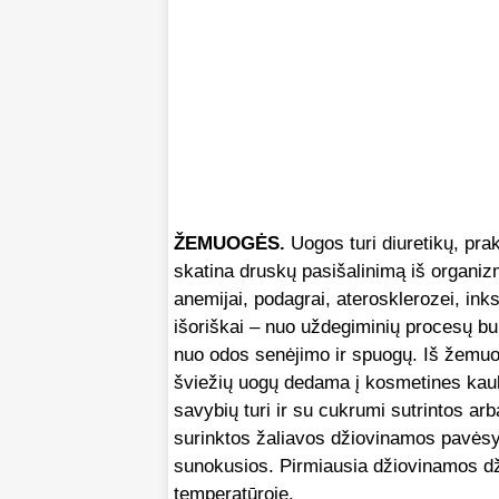
ŽEMUOGĖS.
Uogos turi diuretikų, pra
skatina druskų pasišalinimą iš organiz
anemijai, podagrai, aterosklerozei, inks
išoriškai – nuo uždegiminių procesų bu
nuo odos senėjimo ir spuogų. Iš žemuogi
šviežių uogų dedama į kosmetines kauk
savybių turi ir su cukrumi sutrintos a
surinktos žaliavos džiovinamos pavės
sunokusios. Pirmiausia džiovinamos dži
temperatūroje.