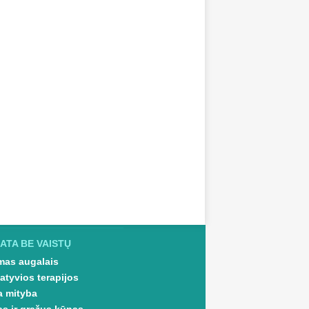
ATA BE VAISTŲ
as augalais
atyvios terapijos
a mityba
as ir gražus kūnas