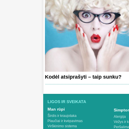
Kodėl atsiprašyti – taip sunku?
LIGOS IR SVEIKATA
Man rūpi
Simptom
Širdis ir kraujotaka
Alergija
Plaučiai ir kvėpavimas
Vėžys ir k
Virškinimo sistema
Peršalima