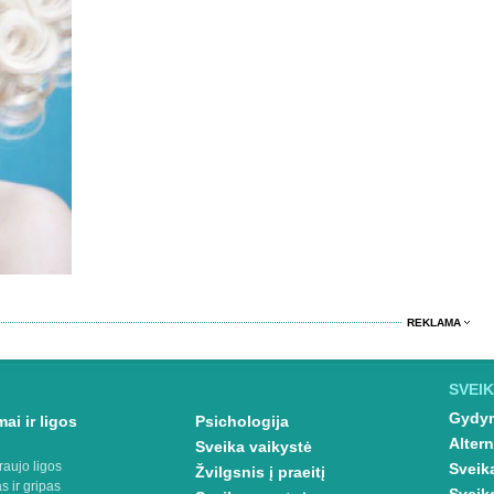
REKLAMA
SVEIK
Gydym
ai ir ligos
Psichologija
Altern
Sveika vaikystė
raujo ligos
Sveik
Žvilgsnis į praeitį
s ir gripas
Sveik