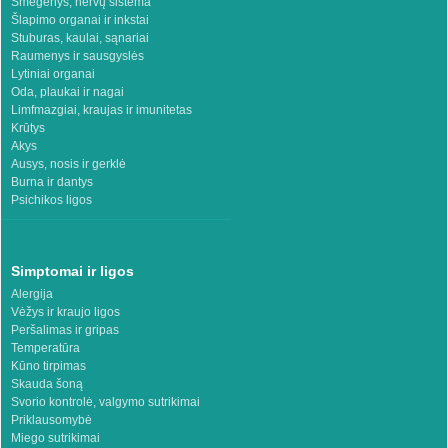
Smegenys, nervų sistema
Šlapimo organai ir inkstai
Stuburas, kaulai, sąnariai
Raumenys ir sausgyslės
Lytiniai organai
Oda, plaukai ir nagai
Limfmazgiai, kraujas ir imunitetas
Krūtys
Akys
Ausys, nosis ir gerklė
Burna ir dantys
Psichikos ligos
Simptomai ir ligos
Alergija
Vėžys ir kraujo ligos
Peršalimas ir gripas
Temperatūra
Kūno tirpimas
Skauda šoną
Svorio kontrolė, valgymo sutrikimai
Priklausomybė
Miego sutrikimai