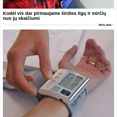
Kodėl vis dar pirmaujame širdies ligų ir mirčių
nuo jų skaičiumi
REKLAMA