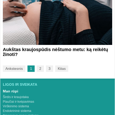
Aukštas kraujospūdis nėštumo metu: ką reikėtų
žinoti?
Ankstesnis
1
2
3
Kitas
LIGOS IR SVEIKATA
Man rūpi
Širdis ir kraujotaka
Plaučiai ir kvėpavimas
Virškinimo sistema
Endokrininė sistema