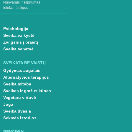
Nuovargis ir silpnumas
Infekcinės ligos
Psichologija
Sveika vaikystė
Žvilgsnis į praeitį
Sveika senatvė
SVEIKATA BE VAISTŲ
Gydymas augalais
Alternatyvios terapijos
Sveika mityba
Sveikas ir gražus kūnas
Vegetarų virtuvė
Joga
Sveika dvasia
Sėkmės istorijos
RENGINIAI