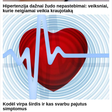
Hipertenzija dažnai žudo nepastebimai: veiksniai,
kurie neigiamai veikia kraujotaką
Kodėl virpa širdis ir kas svarbu pajutus
simptomus