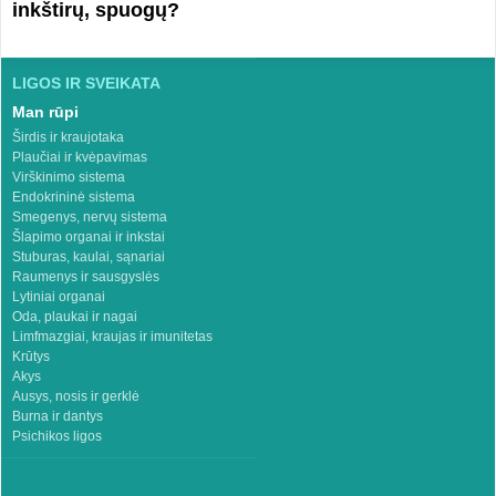
inkštirų, spuogų?
LIGOS IR SVEIKATA
Man rūpi
Širdis ir kraujotaka
Plaučiai ir kvėpavimas
Virškinimo sistema
Endokrininė sistema
Smegenys, nervų sistema
Šlapimo organai ir inkstai
Stuburas, kaulai, sąnariai
Raumenys ir sausgyslės
Lytiniai organai
Oda, plaukai ir nagai
Limfmazgiai, kraujas ir imunitetas
Krūtys
Akys
Ausys, nosis ir gerklė
Burna ir dantys
Psichikos ligos