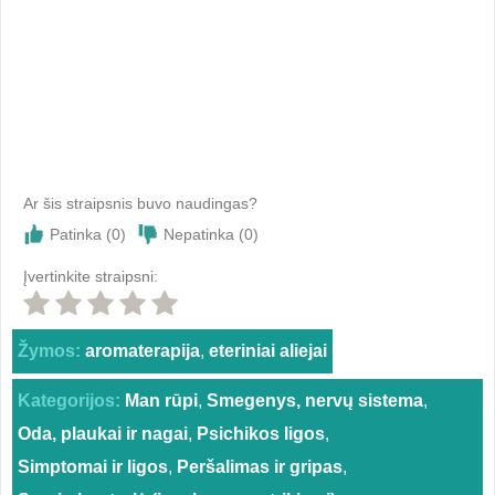
Ar šis straipsnis buvo naudingas?
Patinka (
0
)
Nepatinka (
0
)
Įvertinkite straipsni:
Žymos:
aromaterapija
,
eteriniai aliejai
Kategorijos:
Man rūpi
,
Smegenys, nervų sistema
,
Oda, plaukai ir nagai
,
Psichikos ligos
,
Simptomai ir ligos
,
Peršalimas ir gripas
,