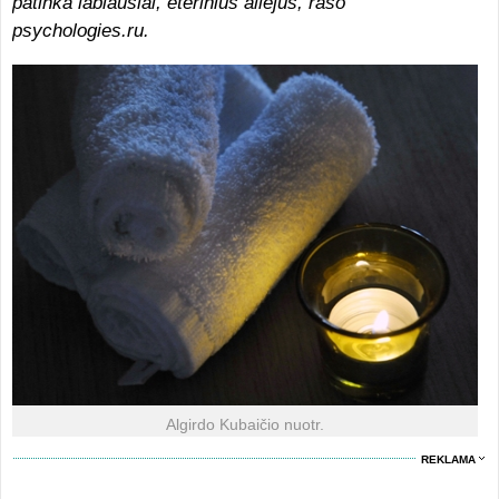
patinka labiausiai, eterinius aliejus, rašo
psychologies.ru.
Algirdo Kubaičio nuotr.
REKLAMA