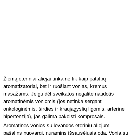
Žiemą eteriniai aliejai tinka ne tik kaip patalpų
aromatizatoriai, bet ir ruošiant vonias, kremus
masažams. Jeigu dėl sveikatos negalite naudotis
aromatinėmis voniomis (jos netinka sergant
onkologinėmis, širdies ir kraujagyslių ligomis, arterine
hipertenzija), jas galima pakeisti kompresais.
Aromatinės vonios su levandos eteriniu aliejumi
pašalins nuovargį, nuramins išsausėjusią odą. Vonia su