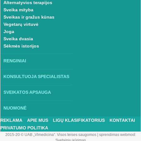
Alternatyvios terapijos
Sveika mityba
Sveikas ir gražus kūnas
Vegetarų virtuvė
Joga
Sveika dvasia
Sėkmės istorijos
RENGINIAI
KONSULTUOJA SPECIALISTAS
SVEIKATOS APSAUGA
NUOMONĖ
REKLAMA
APIE MUS
LIGŲ KLASIFIKATORIUS
KONTAKTAI
PRIVATUMO POLITIKA
2015-20 © UAB „Vlmedicina“. Visos teises saugomos
|
sprendimas webmod:
Svetainių kūrimas