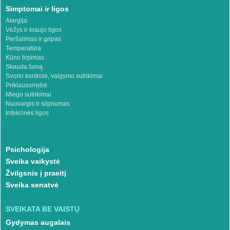
Simptomai ir ligos
Alergija
Vėžys ir kraujo ligos
Peršalimas ir gripas
Temperatūra
Kūno tirpimas
Skauda šoną
Svorio kontrolė, valgymo sutrikimai
Priklausomybė
Miego sutrikimai
Nuovargis ir silpnumas
Infekcinės ligos
Psichologija
Sveika vaikystė
Žvilgsnis į praeitį
Sveika senatvė
SVEIKATA BE VAISTŲ
Gydymas augalais