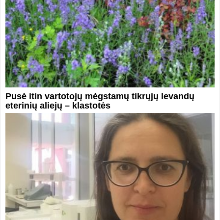
Pusė itin vartotojų mėgstamų tikrųjų levandų
eterinių aliejų – klastotės