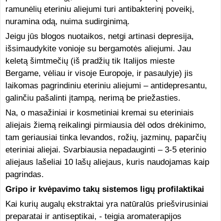
ramunėlių eteriniu aliejumi turi antibakterinį poveikį,
nuramina odą, nuima sudirginimą.
Jeigu jūs blogos nuotaikos, netgi artinasi depresija,
išsimaudykite vonioje su bergamotės aliejumi. Jau
keletą šimtmečių (iš pradžių tik Italijos mieste
Bergame, vėliau ir visoje Europoje, ir pasaulyje) jis
laikomas pagrindiniu eteriniu aliejumi – antidepresantu,
galinčiu pašalinti įtampą, nerimą be priežasties.
Na, o masažiniai ir kosmetiniai kremai su eteriniais
aliejais žiemą reikalingi pirmiausia dėl odos drėkinimo,
tam geriausiai tinka levandos, rožių, jazminų, paparčių
eteriniai aliejai. Svarbiausia nepadauginti – 3-5 eterinio
aliejaus lašeliai 10 lašų aliejaus, kuris naudojamas kaip
pagrindas.
Gripo ir kvėpavimo takų sistemos ligų profilaktikai
Kai kurių augalų ekstraktai yra natūralūs priešvirusiniai
preparatai ir antiseptikai, - teigia aromaterapijos