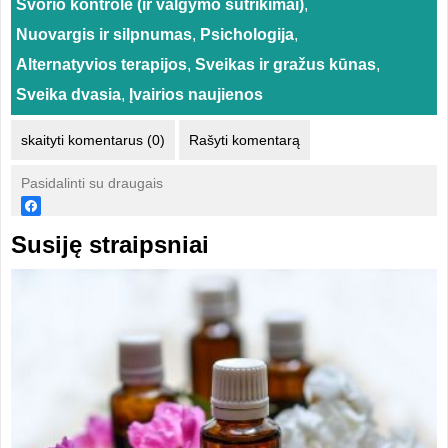
Svorio kontrolė (ir valgymo sutrikimai)
,
Nuovargis ir silpnumas
,
Psichologija
,
Alternatyvios terapijos
,
Sveikas ir gražus kūnas
,
Sveika dvasia
,
Įvairios naujienos
skaityti komentarus (0)
Rašyti komentarą
Pasidalinti su draugais
Susiję straipsniai