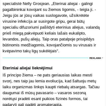
specialistė Nelly Grosjean. „Eterinai aliejai - galingi
pagalbininkai kovojant su žiemos ligomis, - teigia ji. -
Jeigu jūs ar jūsų vaikas suslogavote, užsikrėtėte
virusine infekcija ar susirgote gripu, gerai būtų
specialiu difuzoriumi pašildyti eterinius aliejus, valandą
prieš miegą pakvėpuoti keliais lašais eukalipto,
levandos, pušų aliejų. Taip oras patalpoje prisipildys
būtinomis medžiagomis, kovojančiomis su virusais ir
kvėpavimo takų ligų sukėlėjais“.
REKLAMA
Eteriniai aliejai lieknėjimui
Iš principo žiema – ne pats geriausias laikas mesti
svorį, nes taip jau lemia evoliucija, kad šaltuoju metų
laiku organizmas linkęs kaupti riebalų atsargas. Tačiau
daugumai iš mūsų pavasario – vasaros sezoną
norėtųsi pradėti esant puikios fizinės formos, tai
padaryti gali padėti aromaterapija.