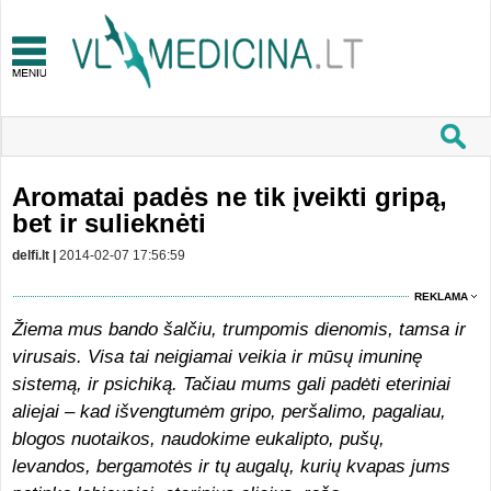
Aromatai padės ne tik įveikti gripą,
bet ir sulieknėti
delfi.lt |
2014-02-07 17:56:59
REKLAMA
Žiema mus bando šalčiu, trumpomis dienomis, tamsa ir
virusais. Visa tai neigiamai veikia ir mūsų imuninę
sistemą, ir psichiką. Tačiau mums gali padėti eteriniai
aliejai – kad išvengtumėm gripo, peršalimo, pagaliau,
blogos nuotaikos, naudokime eukalipto, pušų,
levandos, bergamotės ir tų augalų, kurių kvapas jums