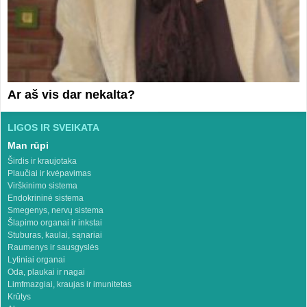
Ar aš vis dar nekalta?
LIGOS IR SVEIKATA
Man rūpi
Širdis ir kraujotaka
Plaučiai ir kvėpavimas
Virškinimo sistema
Endokrininė sistema
Smegenys, nervų sistema
Šlapimo organai ir inkstai
Stuburas, kaulai, sąnariai
Raumenys ir sausgyslės
Lytiniai organai
Oda, plaukai ir nagai
Limfmazgiai, kraujas ir imunitetas
Krūtys