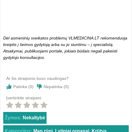
Dėl asmeninių sveikatos problemų VLMEDICINA.LT rekomenduoja
kreiptis į šeimos gydytoją arba su jo siuntimu – į specialistą.
Atsakymai, publikuojami portale, jokiais būdais negali pakeisti
gydytojo konsultacijos.
Ar šis straipsnis buvo naudingas?
Patinka (
0
)
Nepatinka (
0
)
Įvertinkite straipsni:
Žymos:
Nekaltybė
Kategorijos:
Man rūpi
,
Lytiniai organai
,
Krūtys
,