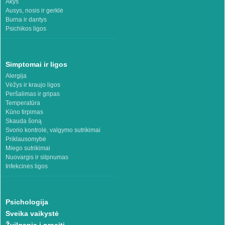
Akys
Ausys, nosis ir gerklė
Burna ir dantys
Psichikos ligos
Simptomai ir ligos
Alergija
Vėžys ir kraujo ligos
Peršalimas ir gripas
Temperatūra
Kūno tirpimas
Skauda šoną
Svorio kontrolė, valgymo sutrikimai
Priklausomybė
Miego sutrikimai
Nuovargis ir silpnumas
Infekcinės ligos
Psichologija
Sveika vaikystė