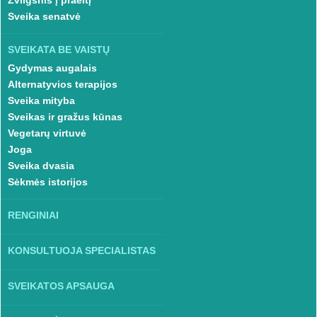
Žvilgsnis į praeitį
Sveika senatvė
SVEIKATA BE VAISTŲ
Gydymas augalais
Alternatyvios terapijos
Sveika mityba
Sveikas ir gražus kūnas
Vegetarų virtuvė
Joga
Sveika dvasia
Sėkmės istorijos
RENGINIAI
KONSULTUOJA SPECIALISTAS
SVEIKATOS APSAUGA