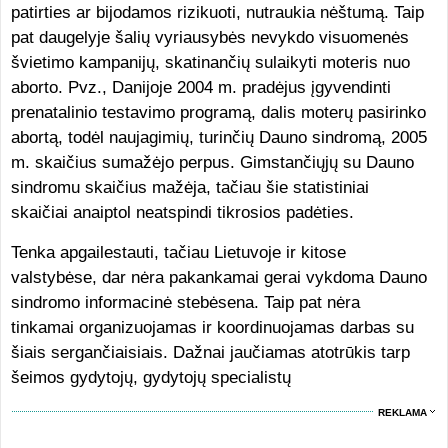
patirties ar bijodamos rizikuoti, nutraukia nėštumą. Taip
pat daugelyje šalių vyriausybės nevykdo visuomenės
švietimo kampanijų, skatinančių sulaikyti moteris nuo
aborto. Pvz., Danijoje 2004 m. pradėjus įgyvendinti
prenatalinio testavimo programą, dalis moterų pasirinko
abortą, todėl naujagimių, turinčių Dauno sindromą, 2005
m. skaičius sumažėjo perpus. Gimstančiųjų su Dauno
sindromu skaičius mažėja, tačiau šie statistiniai
skaičiai anaiptol neatspindi tikrosios padėties.
Tenka apgailestauti, tačiau Lietuvoje ir kitose
valstybėse, dar nėra pakankamai gerai vykdoma Dauno
sindromo informacinė stebėsena. Taip pat nėra
tinkamai organizuojamas ir koordinuojamas darbas su
šiais sergančiaisiais. Dažnai jaučiamas atotrūkis tarp
šeimos gydytojų, gydytojų specialistų
REKLAMA