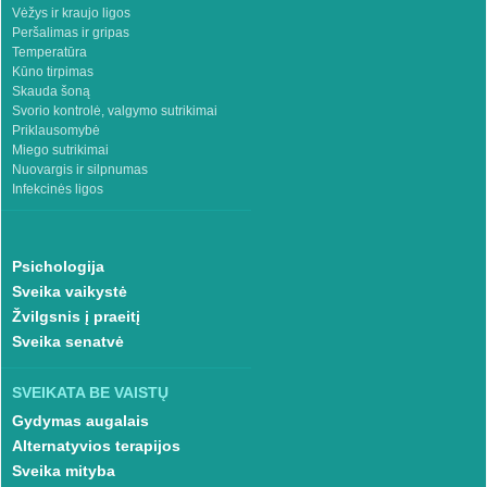
Vėžys ir kraujo ligos
Peršalimas ir gripas
Temperatūra
Kūno tirpimas
Skauda šoną
Svorio kontrolė, valgymo sutrikimai
Priklausomybė
Miego sutrikimai
Nuovargis ir silpnumas
Infekcinės ligos
Psichologija
Sveika vaikystė
Žvilgsnis į praeitį
Sveika senatvė
SVEIKATA BE VAISTŲ
Gydymas augalais
Alternatyvios terapijos
Sveika mityba