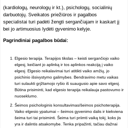
(kardiologų, neurologų ir kt.), psichologų, socialinių
darbuotojų. Sveikatos priežiūros ir pagalbos
specialistai turi padėti žengti sergančiajam ir kaskart jį
bei jo artimuosius lydėti gyvenimo kelyje.
Pagrindiniai pagalbos būdai:
Elgesio terapija. Terapijos tikslas – keisti sergančiojo vaiko
elgesį, keičiant jo aplinką ir tos aplinkos reakciją į vaiko
elgesį. Elgesio reikalavimai turi atitikti vaiko amžių, jo
psichinio išsivystymo galimybes. Bendravimo metu vaikas
turi sulaukti grįžtamojo ryšio iš suaugusio apie savo elgesį.
Būtina prisiminti, kad elgesio terapija reikalauja pastovumo ir
nuoseklumo.
Šeimos psichologinis konsultavimas/šeimos psichoterapija.
Vaiko elgesio ypatumai – šeimos gyvenimo dalis ir kiekviena
šeima turi tai prisiminti. Šeima turi priimti vaiką tokį, koks jis
yra ir dalintis atsakomybe. Tenka pripažinti, tačiau dažnai