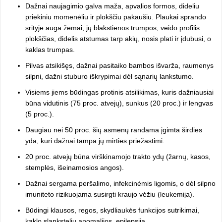
Dažnai naujagimio galva maža, apvalios formos, dideliu
priekiniu momenėliu ir plokščiu pakaušiu. Plaukai sprando
srityje auga žemai, jų blakstienos trumpos, veido profilis
plokščias, didelis atstumas tarp akių, nosis plati ir įdubusi, o
kaklas trumpas.
Pilvas atsikišęs, dažnai pasitaiko bambos išvarža, raumenys
silpni, dažni stuburo iškrypimai dėl sąnarių lankstumo.
Visiems jiems būdingas protinis atsilikimas, kuris dažniausiai
būna vidutinis (75 proc. atvejų), sunkus (20 proc.) ir lengvas
(5 proc.).
Daugiau nei 50 proc. šių asmenų randama įgimta širdies
yda, kuri dažnai tampa jų mirties priežastimi.
20 proc. atvejų būna virškinamojo trakto ydų (žarnų, kasos,
stemplės, išeinamosios angos).
Dažnai sergama peršalimo, infekcinėmis ligomis, o dėl silpno
imuniteto rizikuojama susirgti kraujo vėžiu (leukemija).
Būdingi klausos, regos, skydliaukės funkcijos sutrikimai,
kaklo slankstelių anomalijos, epilepsija.