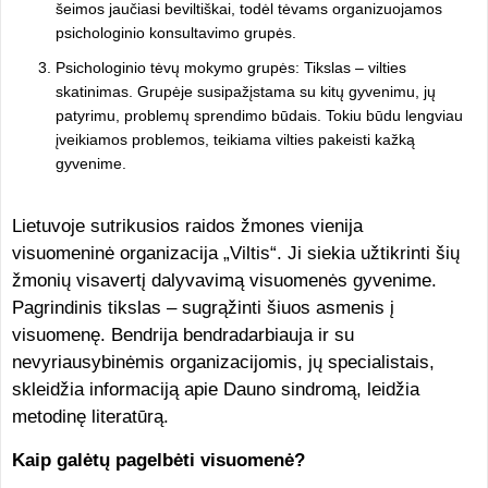
šeimos jaučiasi beviltiškai, todėl tėvams organizuojamos
psichologinio konsultavimo grupės.
Psichologinio tėvų mokymo grupės: Tikslas – vilties
skatinimas. Grupėje susipažįstama su kitų gyvenimu, jų
patyrimu, problemų sprendimo būdais. Tokiu būdu lengviau
įveikiamos problemos, teikiama vilties pakeisti kažką
gyvenime.
Lietuvoje sutrikusios raidos žmones vienija
visuomeninė organizacija „Viltis“. Ji siekia užtikrinti šių
žmonių visavertį dalyvavimą visuomenės gyvenime.
Pagrindinis tikslas – sugrąžinti šiuos asmenis į
visuomenę. Bendrija bendradarbiauja ir su
nevyriausybinėmis organizacijomis, jų specialistais,
skleidžia informaciją apie Dauno sindromą, leidžia
metodinę literatūrą.
Kaip galėtų pagelbėti visuomenė?