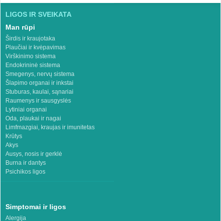
LIGOS IR SVEIKATA
Man rūpi
Širdis ir kraujotaka
Plaučiai ir kvėpavimas
Virškinimo sistema
Endokrininė sistema
Smegenys, nervų sistema
Šlapimo organai ir inkstai
Stuburas, kaulai, sąnariai
Raumenys ir sausgyslės
Lytiniai organai
Oda, plaukai ir nagai
Limfmazgiai, kraujas ir imunitetas
Krūtys
Akys
Ausys, nosis ir gerklė
Burna ir dantys
Psichikos ligos
Simptomai ir ligos
Alergija