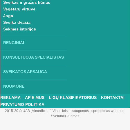
Sveikas ir gražus kūnas
Vegetarų virtuvė
Joga
Sveika dvasia
Sėkmės istorijos
RENGINIAI
KONSULTUOJA SPECIALISTAS
SVEIKATOS APSAUGA
NUOMONĖ
REKLAMA
APIE MUS
LIGŲ KLASIFIKATORIUS
KONTAKTAI
PRIVATUMO POLITIKA
2015-20 © UAB „Vlmedicina“. Visos teises saugomos
|
sprendimas webmod:
Svetainių kūrimas