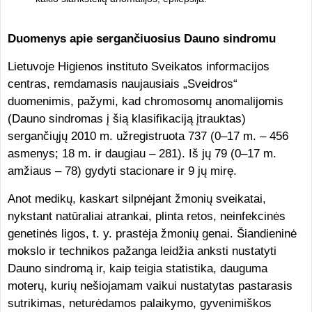
Duomenys apie sergančiuosius Dauno sindromu
Lietuvoje Higienos instituto Sveikatos informacijos
centras, remdamasis naujausiais „Sveidros“
duomenimis, pažymi, kad chromosomų anomalijomis
(Dauno sindromas į šią klasifikaciją įtrauktas)
sergančiųjų 2010 m. užregistruota 737 (0–17 m. – 456
asmenys; 18 m. ir daugiau – 281). Iš jų 79 (0–17 m.
amžiaus – 78) gydyti stacionare ir 9 jų mirę.
Anot medikų, kaskart silpnėjant žmonių sveikatai,
nykstant natūraliai atrankai, plinta retos, neinfekcinės
genetinės ligos, t. y. prastėja žmonių genai. Šiandieninė
mokslo ir technikos pažanga leidžia anksti nustatyti
Dauno sindromą ir, kaip teigia statistika, dauguma
moterų, kurių nešiojamam vaikui nustatytas pastarasis
sutrikimas, neturėdamos palaikymo, gyvenimiškos