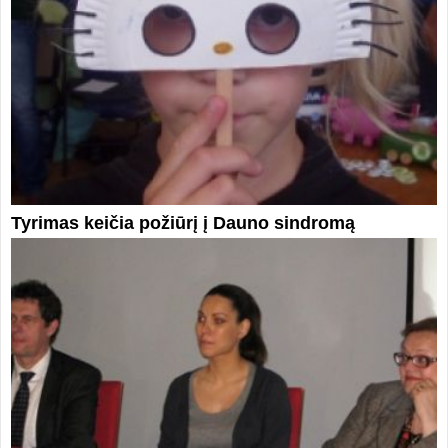
Tyrimas keičia požiūrį į Dauno sindromą