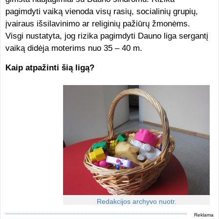
pagimdyti vaiką vienoda visų rasių, socialinių grupių,
įvairaus išsilavinimo ar religinių pažiūrų žmonėms.
Visgi nustatyta, jog rizika pagimdyti Dauno liga sergantį
vaiką didėja moterims nuo 35 – 40 m.
Kaip atpažinti šią ligą?
Redakcijos archyvo nuotr.
Reklama