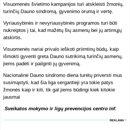
Visuomenės švietimo kampanijos turi atskleisti žmonių,
turinčių Dauno sindromą, gyvenimo orumą ir vertę.
Vyriausybinės ir nevyriausybinės programos turi būti
nukreiptos į tai, kad mažėtų šių asmenų bei jų artimųjų
atskirtis.
Visuomenės nariai privalo ieškoti priimtinų būdų, kaip
išmokti gyventi greta Dauno sutrikimą turinčių asmenų,
jiems padėti ir pailginti jų gyvenimą.
Nacionalinė Dauno sindromo diena turėtų priversti mus
susimąstyti, kad šia liga sergantieji yra tokie patys
žmonės kaip ir kiti, tik gal jiems būdingi kiek kitokie
jausmai
Sveikatos mokymo ir ligų prevencijos centro inf.
REKLAMA