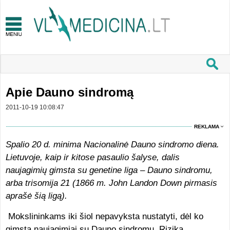
Apie Dauno sindromą
2011-10-19 10:08:47
REKLAMA
Spalio 20 d. minima Nacionalinė Dauno sindromo diena.
Lietuvoje, kaip ir kitose pasaulio šalyse, dalis
naujagimių gimsta su genetine liga – Dauno sindromu,
arba trisomija 21 (1866 m. John Landon Down pirmasis
aprašė šią ligą).
Mokslininkams iki šiol nepavyksta nustatyti, dėl ko
gimsta naujagimiai su Dauno sindromu. Rizika