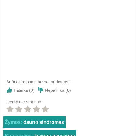
Ar šis straipsnis buvo naudingas?
Patinka (
0
)
Nepatinka (
0
)
Įvertinkite straipsni:
Žymos:
dauno sindromas
Kategorijos:
Įvairios naujienos