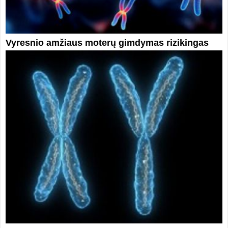
Vyresnio amžiaus moterų gimdymas rizikingas