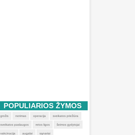
POPULIARIOS ŽYMOS
grožis
nerimas
operacija
sveikatos priežiūra
sveikatos paslaugos
retos ligos
šeimos gydytojai
vakcinacija
augalai
sąnariai