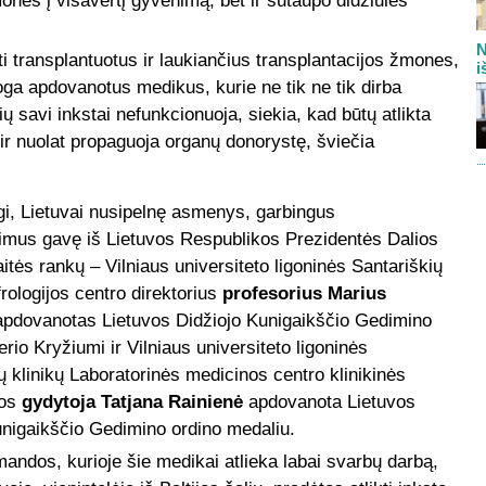
mones į visavertį gyvenimą, bet ir sutaupo didžiules
N
ti transplantuotus ir laukiančius transplantacijos žmones,
i
ga apdovanotus medikus, kurie ne tik ne tik dirba
ų savi inkstai nefunkcionuoja, siekia, kad būtų atlikta
 ir nuolat propaguoja organų donorystę, šviečia
gi, Lietuvai nusipelnę asmenys, garbingus
imus gavę iš Lietuvos Respublikos Prezidentės Dalios
tės rankų – Vilniaus universiteto ligoninės Santariškių
frologijos centro direktorius
profesorius Marius
pdovanotas Lietuvos Didžiojo Kunigaikščio Gedimino
erio Kryžiumi ir Vilniaus universiteto ligoninės
ų klinikų Laboratorinės medicinos centro klinikinės
jos
gydytoja Tatjana Rainienė
apdovanota Lietuvos
unigaikščio Gedimino ordino medaliu.
andos, kurioje šie medikai atlieka labai svarbų darbą,