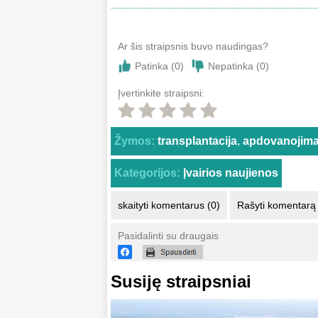
Ar šis straipsnis buvo naudingas?
Patinka (
0
)
Nepatinka (
0
)
Įvertinkite straipsni:
Žymos:
transplantacija
,
apdovanojima
Kategorijos:
Įvairios naujienos
skaityti komentarus (0)
Rašyti komentarą
Pasidalinti su draugais
Susiję straipsniai