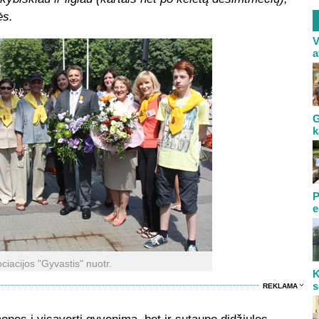
ės.
V
a
G
k
P
e
ciacijos "Gyvastis" nuotr.
K
s
REKLAMA