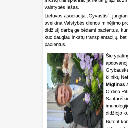
Inkstų transplantacija ne tik grąžina ž
valstybės lėšas.
Lietuvos asociacija „Gyvastis“, jungian
sveikina Valstybės dienos minėjimo pro
didžiulį darbą gelbėdami pacientus, kuri
kuo daugiau inkstų transplantacijų, bet
pacientus.
Šie ypatin
apdovanoj
Grybauskai
klinikų Ne
Miglinas
a
Ordino Rit
Santariški
imunologi
didžiojo k
Būtent kom