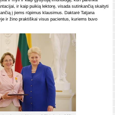
tacijai, ir kaip puikią lektorę, visada sutinkančią skaityti
ančią į jiems rūpimus klausimus. Daktarė Tatjana
tyje ir žino praktiškai visus pacientus, kuriems buvo