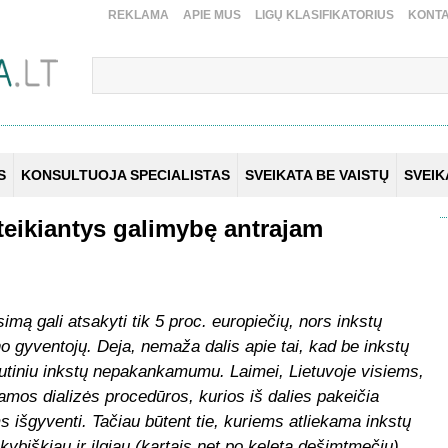
REKLAMA
APIE MUS
LIGŲ KLASIFIKATORIUS
KONTA
S
KONSULTUOJA SPECIALISTAS
SVEIKATA BE VAISTŲ
SVEI
teikiantys galimybę antrajam
usimą gali atsakyti tik 5 proc. europiečių, nors inkstų
 gyventojų. Deja, nemaža dalis apie tai, kad be inkstų
lutiniu inkstų nepakankamumu. Laimei, Lietuvoje visiems,
kamos dializės procedūros, kurios iš dalies pakeičia
 išgyventi. Tačiau būtent tie, kuriems atliekama inkstų
kybiškiau ir ilgiau (kartais net po keletą dešimtmečių),