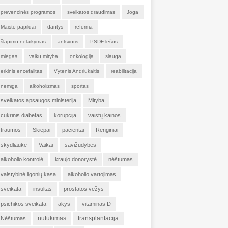
prevencinės programos
sveikatos draudimas
Joga
Maisto papildai
dantys
reforma
šlapimo nelaikymas
antsvoris
PSDF lėšos
miegas
vaikų mityba
onkologija
slauga
erkinis encefalitas
Vytenis Andriukaitis
reabilitacija
nemiga
alkoholizmas
sportas
sveikatos apsaugos ministerija
Mityba
cukrinis diabetas
korupcija
vaistų kainos
traumos
Skiepai
pacientai
Renginiai
skydliaukė
Vaikai
savižudybės
alkoholio kontrolė
kraujo donorystė
nėštumas
valstybinė ligonių kasa
alkoholio vartojimas
sveikata
insultas
prostatos vėžys
psichikos sveikata
akys
vitaminas D
nutukimas
transplantacija
Nėštumas