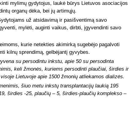
kinti mylimų gydytojus, laukė būrys Lietuvos asociacijos
intų organų dėka, bei jų artimųjų.
ydytojams už atsidavimą ir pasišventimą savo
venti, mylėti, auginti vaikus, dirbti, įgyvendinti savo
eimoms, kurie netekties akimirką sugebėjo pagalvoti
imti kilnų sprendimą, gelbėjantį gyvybes.
yvena su persodintu inkstu, apie 50 su persodinta
imis, keli žmonės, kuriems persodinti plaučiai, širdies ir
 visoje Lietuvoje apie 1500 žmonių atliekamos dializės.
menimis, šiuo metu inkstų transplantacijų laukią 195
9, širdies -25, plaučių – 5, širdies-plaučių komplekso –