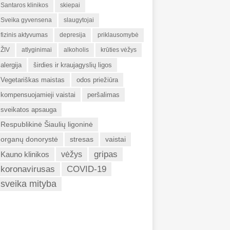
Santaros klinikos
skiepai
Sveika gyvensena
slaugytojai
fizinis aktyvumas
depresija
priklausomybė
ŽIV
atlyginimai
alkoholis
krūties vėžys
alergija
širdies ir kraujagyslių ligos
Vegetariškas maistas
odos priežiūra
kompensuojamieji vaistai
peršalimas
sveikatos apsauga
Respublikinė Šiaulių ligoninė
organų donorystė
stresas
vaistai
gripas
Kauno klinikos
vėžys
koronavirusas
COVID-19
sveika mityba