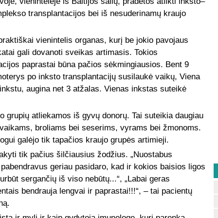
oje, vienintelėje iš Baltijos šalių, pradėtos atlikti inksto–
lekso transplantacijos bei iš nesuderinamų kraujo
praktiškai vienintelis organas, kurį be jokio pavojaus
atai gali dovanoti sveikas artimasis. Tokios
acijos paprastai būna pačios sėkmingiausios. Bent 9
oterys po inksto transplantacijų susilaukė vaikų, Viena
 inkstu, augina net 3 atžalas. Vienas inkstas suteikė
o grupių atliekamos iš gyvų donorų. Tai suteikia daugiau
 vaikams, broliams bei seserims, vyrams bei žmonoms.
i galėjo tik tapačios kraujo grupės artimieji.
akyti tik pačius šilčiausius žodžius. „Nuostabus
 pabendravus geriau pasidaro, kad ir kokios baisios ligos
turbūt sergančių iš viso nebūtų...“, „Labai geras
tais bendrauja lengvai ir paprastai!!!“, – tai pacientų
ną.
sta ir myli ir kaip gydytoją imunologę, kuri parenka