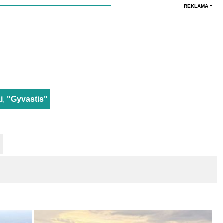
REKLAMA
i
,
"Gyvastis"