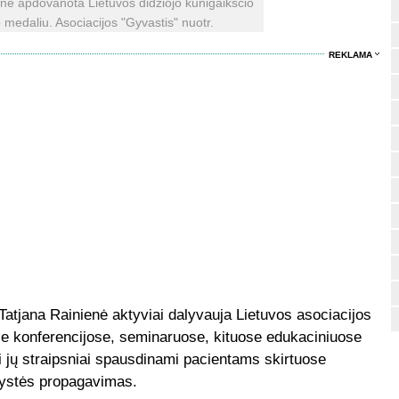
nė apdovanota Lietuvos didžiojo kunigaikščio
medaliu. Asociacijos "Gyvastis" nuotr.
REKLAMA
Tatjana Rainienė aktyviai dalyvauja Lietuvos asociacijos
e konferencijose, seminaruose, kituose edukaciniuose
gi jų straipsniai spausdinami pacientams skirtuose
orystės propagavimas.