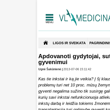
LIGOS IR SVEIKATA
PAGRINDINI
Apdovanoti gydytojai, su
gyvenimui
Ugnė Šakūnienė |
2013-07-06 15:11:42
Kas tie inkstai ir ką jie veikia? Į šį kla
problemų turi net 10 proc. mūsų žemyno
gyventi negalima sužino tik susirgę ga
kurių savi inkstai nefunkcionuoja atlie
inkstų darbą ir leidžia tokiems žmonėms
transplantacija turi galimybę gyventi ko