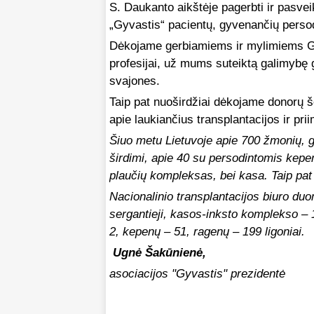
S. Daukanto aikštėje pagerbti ir pasvei
„Gyvastis“ pacientų, gyvenančių persod
Dėkojame gerbiamiems ir mylimiems G
profesijai, už mums suteiktą galimybę gy
svajones.
Taip pat nuoširdžiai dėkojame donorų š
apie laukiančius transplantacijos ir pri
Šiuo metu Lietuvoje apie 700 žmonių, g
širdimi, apie 40 su persodintomis kepen
plaučių kompleksas, bei kasa. Taip pat
Nacionalinio transplantacijos biuro duo
sergantieji, kasos-inksto komplekso – 1
2, kepenų – 51, ragenų – 199 ligoniai.
Ugnė Šakūnienė,
asociacijos "Gyvastis" prezidentė