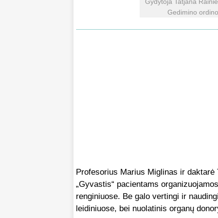
Gydytoja Tatjana Rainie
Gedimino ordino 
Profesorius Marius Miglinas ir daktarė 
„Gyvastis“ pacientams organizuojamos
renginiuose. Be galo vertingi ir naudin
leidiniuose, bei nuolatinis organų don