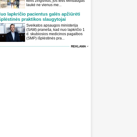
kelis žingsnius, jos tėtis Mindaugas
laukė ne vienus me...
uo lapkričio pacientus galės apžiūrėti
šplėstinės praktikos slaugytojai
Sveikatos apsaugos ministerija
(SAM) praneša, kad nuo lapkričio 1
d. skubiosios medicinos pagalbos
(SMP) išplėstinės pra...
REKLAMA