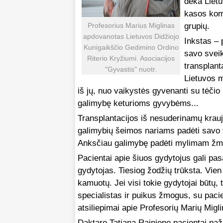
dėka Lietuv
kasos komp
Profesorius Marius Miglinas
grupių.
apdovanotas Lietuvos Didžiojo
Inkstas – 
Kunigaikščio Gedimino Ordino
savo sveik
Riterio Kryžiumi. Asociacijos
transplant
"Gyvastis" nuotr.
Lietuvos m
iš jų, nuo vaikystės gyvenanti su tėčio
galimybę keturioms gyvybėms...
Transplantacijos iš nesuderinamų krauj
galimybių šeimos nariams padėti savo
Anksčiau galimybę padėti mylimam žmogu
Pacientai apie šiuos gydytojus gali pas
gydytojas. Tiesiog žodžių trūksta. Vien
kamuotų. Jei visi tokie gydytojai būtų, 
specialistas ir puikus žmogus, su pacien
atsiliepimai apie Profesorių Marių Migli
Daktarę Tatjaną Rainienę pacientai pažį