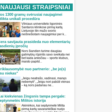
NAUJAUSI STRAIPSNIAI
os 1300 gramų svėrusiai naujagimei
tlikta unikali procedūra
Vilniaus universiteto ligoninės
Santaros klinikose pirmą kartą
Lietuvoje itin mažo svorio
neišnešiotam naujagimiui per k...
era savijauta prasideda nuo elementarių
asdienių įpročių
Nors šiandien turime daugiau
galimybių rūpintis savo sveikata nei
bet kada anksčiau – sporto klubus,
maisto papild...
riklausomybė nuo partnerio: „be jo(s)
su niekas“
„Jeigu neatrašo, vadinasi, manęs
nebemyli“, „Jeigu nori pabūti vienas
– ką nors padariau ne...
ai kiekvienas žingsnis tampa pergale:
eptynmetės Militos istorija
Akimirkos, kai septynmetė Milita
pirmą kartą savarankiškai nuėjo