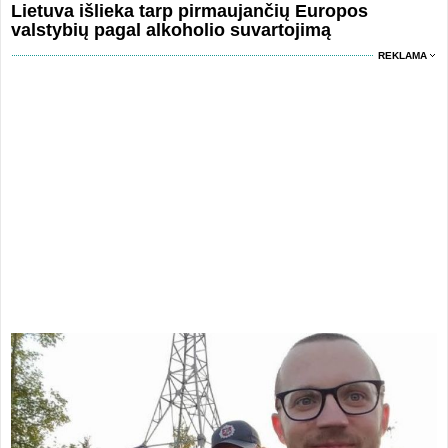
Lietuva išlieka tarp pirmaujančių Europos
valstybių pagal alkoholio suvartojimą
REKLAMA