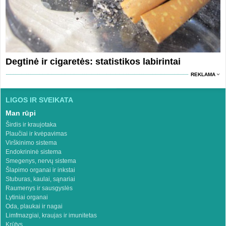
Degtinė ir cigaretės: statistikos labirintai
REKLAMA
LIGOS IR SVEIKATA
Man rūpi
Širdis ir kraujotaka
Plaučiai ir kvėpavimas
Virškinimo sistema
Endokrininė sistema
Smegenys, nervų sistema
Šlapimo organai ir inkstai
Stuburas, kaulai, sąnariai
Raumenys ir sausgyslės
Lytiniai organai
Oda, plaukai ir nagai
Limfmazgiai, kraujas ir imunitetas
Krūtys