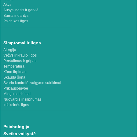
Akys
Ausys, nosis ir gerklė
Burna ir dantys
Psichikos ligos
Simptomai ir ligos
Alergija
Vėžys ir kraujo ligos
Peršalimas ir gripas
Temperatūra
Kūno tirpimas
Skauda šoną
Svorio kontrolė, valgymo sutrikimai
Priklausomybė
Miego sutrikimai
Nuovargis ir silpnumas
Infekcinės ligos
Psichologija
Sveika vaikystė