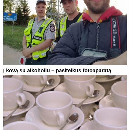
Į kovą su alkoholiu – pasitelkus fotoaparatą