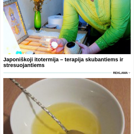
Japoniškoji itotermija – terapija skubantiems ir
stresuojantiems
REKLAMA