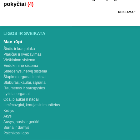
pokyčiai
(4)
REKLAMA
LIGOS IR SVEIKATA
Man rūpi
Širdis ir kraujotaka
Plaučiai ir kvėpavimas
Virškinimo sistema
Endokrininė sistema
Smegenys, nervų sistema
Šlapimo organai ir inkstai
Stuburas, kaulai, sąnariai
Raumenys ir sausgyslės
Lytiniai organai
Oda, plaukai ir nagai
Limfmazgiai, kraujas ir imunitetas
Krūtys
Akys
Ausys, nosis ir gerklė
Burna ir dantys
Psichikos ligos