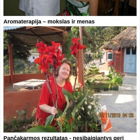
Aromaterapija – mokslas ir menas
Pančakarmos rezultatas - nesibaigiantys geri