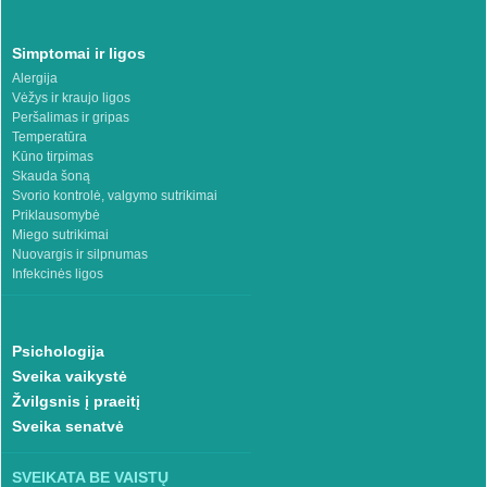
Simptomai ir ligos
Alergija
Vėžys ir kraujo ligos
Peršalimas ir gripas
Temperatūra
Kūno tirpimas
Skauda šoną
Svorio kontrolė, valgymo sutrikimai
Priklausomybė
Miego sutrikimai
Nuovargis ir silpnumas
Infekcinės ligos
Psichologija
Sveika vaikystė
Žvilgsnis į praeitį
Sveika senatvė
SVEIKATA BE VAISTŲ