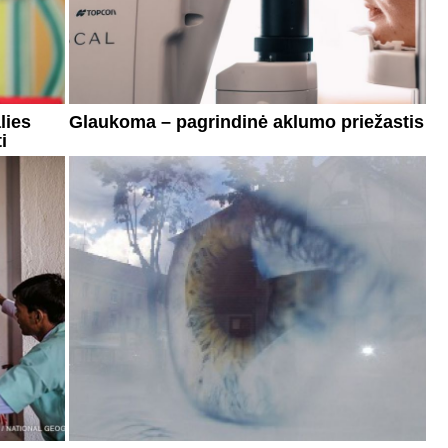
lies
Glaukoma – pagrindinė aklumo priežastis
i