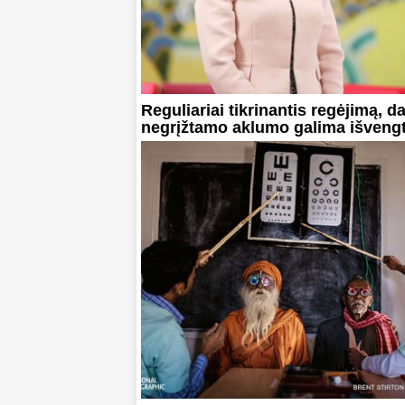
Reguliariai tikrinantis regėjimą, da
negrįžtamo aklumo galima išvengt