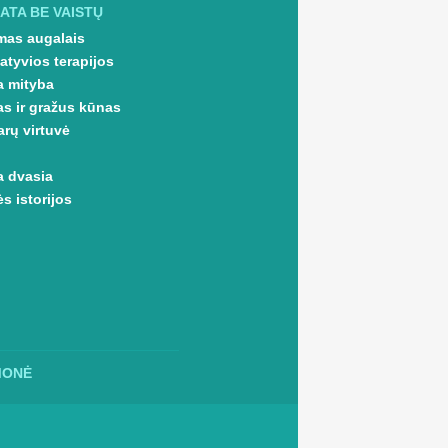
ATA BE VAISTŲ
as augalais
atyvios terapijos
a mityba
as ir gražus kūnas
arų virtuvė
a dvasia
s istorijos
MONĖ