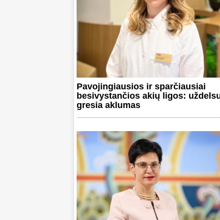
Pavojingiausios ir sparčiausiai
besivystančios akių ligos: uždels
gresia aklumas