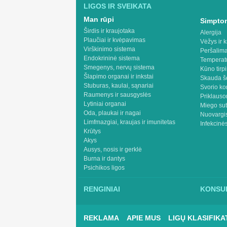
LIGOS IR SVEIKATA
Man rūpi
Simptom
Širdis ir kraujotaka
Alergija
Plaučiai ir kvėpavimas
Vėžys ir k
Virškinimo sistema
Peršalima
Endokrininė sistema
Temperat
Smegenys, nervų sistema
Kūno tirp
Šlapimo organai ir inkstai
Skauda š
Stuburas, kaulai, sąnariai
Svorio ko
Raumenys ir sausgyslės
Priklaus
Lytiniai organai
Miego sut
Oda, plaukai ir nagai
Nuovargis
Limfmazgiai, kraujas ir imunitetas
Infekcinės
Krūtys
Akys
Ausys, nosis ir gerklė
Burna ir dantys
Psichikos ligos
RENGINIAI
KONSUL
REKLAMA
APIE MUS
LIGŲ KLASIFIKA