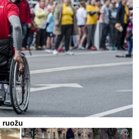
ų ruožu