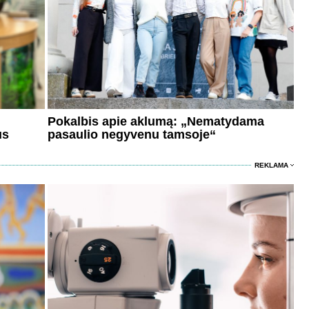
Pokalbis apie aklumą: „Nematydama
us
pasaulio negyvenu tamsoje“
REKLAMA