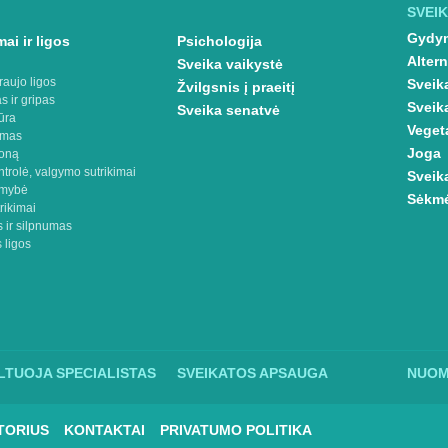
SVEIK
Gydym
ai ir ligos
Psichologija
Altern
Sveika vaikystė
raujo ligos
Sveik
Žvilgsnis į praeitį
s ir gripas
Sveik
Sveika senatvė
ūra
Veget
imas
Joga
oną
ntrolė, valgymo sutrikimai
Sveik
omybė
Sėkmė
rikimai
 ir silpnumas
 ligos
TUOJA SPECIALISTAS
SVEIKATOS APSAUGA
NUO
TORIUS
KONTAKTAI
PRIVATUMO POLITIKA