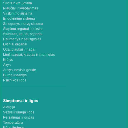
Širdis ir kraujotaka
Plaučiai ir kvėpavimas
Virškinimo sistema
Endokrininė sistema
Smegenys, nervų sistema
Šlapimo organai ir inkstai
Stuburas, kaulai, sąnariai
Raumenys ir sausgyslės
Lytiniai organai
Oda, plaukai ir nagai
Limfmazgiai, kraujas ir imunitetas
Krūtys
Akys
Ausys, nosis ir gerklė
Burna ir dantys
Psichikos ligos
Simptomai ir ligos
Alergija
Vėžys ir kraujo ligos
Peršalimas ir gripas
Temperatūra
Kūno tirpimas