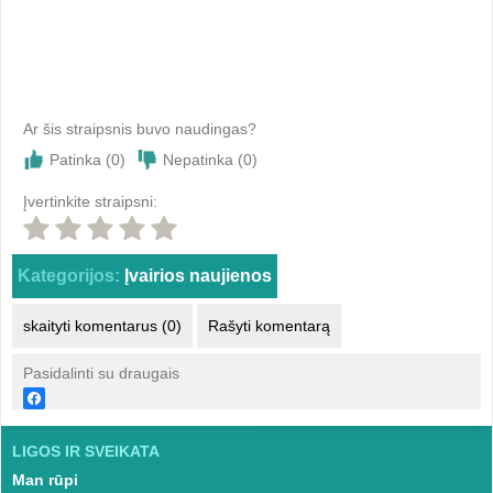
Ar šis straipsnis buvo naudingas?
Patinka (
0
)
Nepatinka (
0
)
Įvertinkite straipsni:
Kategorijos:
Įvairios naujienos
skaityti komentarus (0)
Rašyti komentarą
Pasidalinti su draugais
LIGOS IR SVEIKATA
Man rūpi