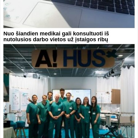
Nuo šiandien medikai gali konsultuoti iš
nutolusios darbo vietos už įstaigos ribų