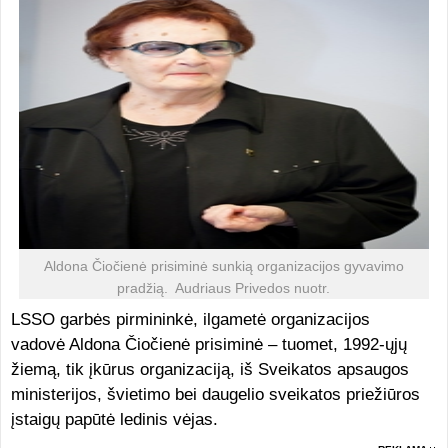
Aldona Čiočienė prisiminė sunkią organizacijos gyvavimo
pradžią. Audriaus Privedos nuotr.
LSSO garbės pirmininkė, ilgametė organizacijos
vadovė Aldona Čiočienė prisiminė – tuomet, 1992-ųjų
žiemą, tik įkūrus organizaciją, iš Sveikatos apsaugos
ministerijos, švietimo bei daugelio sveikatos priežiūros
įstaigų papūtė ledinis vėjas.