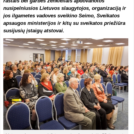
raštais bei garbės ženkleliais apdovanotos
nusipelniusios Lietuvos slaugytojos, organizaciją ir
jos ilgametes vadoves sveikino Seimo, Sveikatos
apsaugos ministerijos ir kitų su sveikatos priežiūra
susijusių įstaigų atstovai.