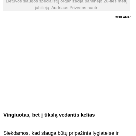
Lietuvos slaugos specialistų organizacija paminėjo 20-ties metų
jubiliejų. Audriaus Privedos nuotr.
REKLAMA
Vingiuotas, bet į tikslą vedantis kelias
Siekdamos, kad slauga būtų pripažinta lygiateise ir