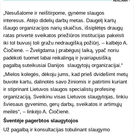
REKLAMA
„Nesušalome ir neištirpome, gynėme slaugos
interesus. Atėjo didelių darbų metas. Daugelį kartų
išaugo organizacijos narių skaičius, išsiplėtęs draugų
ratas privertė sveikatos priežiūros institucijas pakeisti
iki tol buvusį toli gražu nedraugišką požiūrį, – kalbėjo A.
Čiočienė. – Žvelgdama į prabėgusį laiką, ypač noriu
padėkoti tuomet labai reikalingą ir įvairiapusišką
pagalbą suteikusiai Danijos slaugytojų organizacijai.“
„Mielos kolegės, dėkoju jums, kad prieš dvidešimt metų
buvote kartu, dalinotės savo žiniomis ir patirtimi kuriant
ir stiprinant Lietuvos slaugos specialistų profesinę
organizaciją. Sveikinu visas Lietuvos slaugytojas, linkiu
šviesaus gyvenimo, gerų darbų, sveikatos ir artimųjų
meilės“, – linkėjo A. Čiočienė.
Šventėje pagerbtos slaugytojos
Už pagalbą ir konsultacijas tobulinant slaugymo