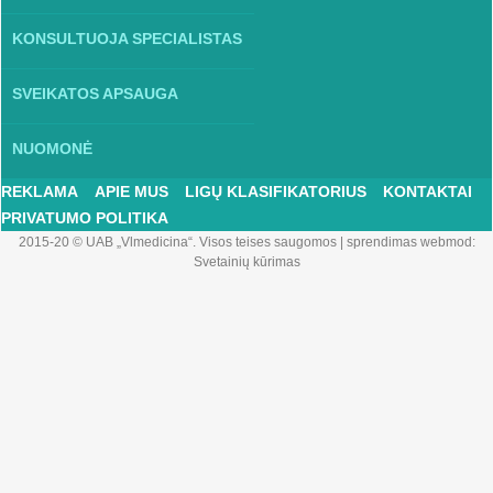
KONSULTUOJA SPECIALISTAS
SVEIKATOS APSAUGA
NUOMONĖ
REKLAMA
APIE MUS
LIGŲ KLASIFIKATORIUS
KONTAKTAI
PRIVATUMO POLITIKA
2015-20 © UAB „Vlmedicina“. Visos teises saugomos
|
sprendimas webmod:
Svetainių kūrimas