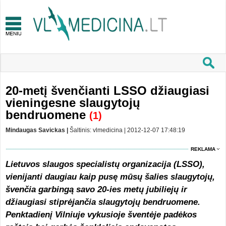
20-metį švenčianti LSSO džiaugiasi
vieningesne slaugytojų
bendruomene
(1)
Mindaugas Savickas |
Šaltinis: vlmedicina | 2012-12-07 17:48:19
REKLAMA
Lietuvos slaugos specialistų organizacija (LSSO),
vienijanti daugiau kaip pusę mūsų šalies slaugytojų,
švenčia garbingą savo 20
-ies metų jubiliejų ir
džiaugiasi stiprėjančia slaugytojų bendruomene.
Penktadienį Vilniuje vykusioje šventėje padėkos