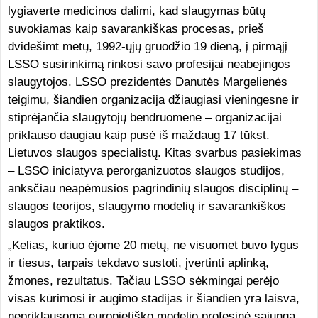
lygiaverte medicinos dalimi, kad slaugymas būtų
suvokiamas kaip savarankiškas procesas, prieš
dvidešimt metų, 1992-ųjų gruodžio 19 dieną, į pirmąjį
LSSO susirinkimą rinkosi savo profesijai neabejingos
slaugytojos. LSSO prezidentės Danutės Margelienės
teigimu, šiandien organizacija džiaugiasi vieningesne ir
stiprėjančia slaugytojų bendruomene – organizacijai
priklauso daugiau kaip pusė iš maždaug 17 tūkst.
Lietuvos slaugos specialistų. Kitas svarbus pasiekimas
– LSSO iniciatyva perorganizuotos slaugos studijos,
anksčiau neapėmusios pagrindinių slaugos disciplinų –
slaugos teorijos, slaugymo modelių ir savarankiškos
slaugos praktikos.
„Kelias, kuriuo ėjome 20 metų, ne visuomet buvo lygus
ir tiesus, tarpais tekdavo sustoti, įvertinti aplinką,
žmones, rezultatus. Tačiau LSSO sėkmingai perėjo
visas kūrimosi ir augimo stadijas ir šiandien yra laisva,
nepriklausoma europietiško modelio profesinė sąjunga,