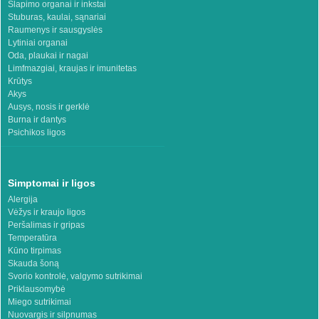
Šlapimo organai ir inkstai
Stuburas, kaulai, sąnariai
Raumenys ir sausgyslės
Lytiniai organai
Oda, plaukai ir nagai
Limfmazgiai, kraujas ir imunitetas
Krūtys
Akys
Ausys, nosis ir gerklė
Burna ir dantys
Psichikos ligos
Simptomai ir ligos
Alergija
Vėžys ir kraujo ligos
Peršalimas ir gripas
Temperatūra
Kūno tirpimas
Skauda šoną
Svorio kontrolė, valgymo sutrikimai
Priklausomybė
Miego sutrikimai
Nuovargis ir silpnumas