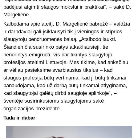
padėjusi atgimti slaugos mokslui ir praktikai“, – sakė D.
Margelienė.
Kalbėdama apie ateitį, D. Margelienė pabrėžė – valdžia
ir darbdaviai gali įsiklausyti tik į vieningos ir stiprios
slaugytojų bendruomenės balsą. „Atsibodo laukti.
Šiandien čia susirinko patys atkakliausieji, tie
nenorintys emigruoti, vis dar tikintys slaugytojo
profesijos ateitimi Lietuvoje. Mes tikime, kad anksčiau
ar vėliau pasieksime svarbiausius tikslus – kad
slaugos profesija būtų vertinama, kad ji būtų tinkamai
panaudojama, kad už darbą būtų tinkamai atlyginama,
kad slaugytojai galėtų dirbti saugioje aplinkoje”, –
šventėje susirinkusioms slaugytojoms sakė
organizacijos prezidentė.
Tada ir dabar