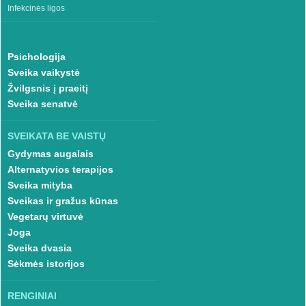
Infekcinės ligos
Psichologija
Sveika vaikystė
Žvilgsnis į praeitį
Sveika senatvė
SVEIKATA BE VAISTŲ
Gydymas augalais
Alternatyvios terapijos
Sveika mityba
Sveikas ir gražus kūnas
Vegetarų virtuvė
Joga
Sveika dvasia
Sėkmės istorijos
RENGINIAI