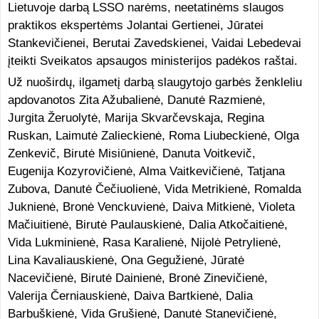
Lietuvoje darbą LSSO narėms, neetatinėms slaugos
praktikos ekspertėms Jolantai Gertienei, Jūratei
Stankevičienei, Berutai Zavedskienei, Vaidai Lebedevai
įteikti Sveikatos apsaugos ministerijos padėkos raštai.
Už nuoširdų, ilgametį darbą slaugytojo garbės ženkleliu
apdovanotos Zita Ažubalienė, Danutė Razmienė,
Jurgita Žeruolytė, Marija Skvarčevskaja, Regina
Ruskan, Laimutė Zalieckienė, Roma Liubeckienė, Olga
Zenkevič, Birutė Misiūnienė, Danuta Voitkevič,
Eugenija Kozyrovičienė, Alma Vaitkevičienė, Tatjana
Zubova, Danutė Čečiuolienė, Vida Metrikienė, Romalda
Juknienė, Bronė Venckuvienė, Daiva Mitkienė, Violeta
Mačiuitienė, Birutė Paulauskienė, Dalia Atkočaitienė,
Vida Lukminienė, Rasa Karalienė, Nijolė Petrylienė,
Lina Kavaliauskienė, Ona Gegužienė, Jūratė
Nacevičienė, Birutė Dainienė, Bronė Zinevičienė,
Valerija Černiauskienė, Daiva Bartkienė, Dalia
Barbuškienė, Vida Grušienė, Danutė Stanevičienė,