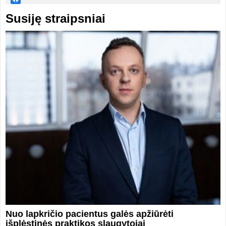
Susiję straipsniai
Nuo lapkričio pacientus galės apžiūrėti
išplėstinės praktikos slaugytojai