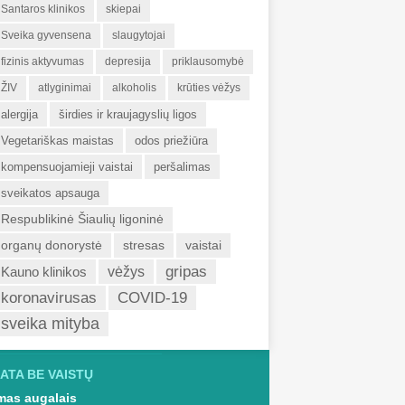
Santaros klinikos
skiepai
Sveika gyvensena
slaugytojai
fizinis aktyvumas
depresija
priklausomybė
ŽIV
atlyginimai
alkoholis
krūties vėžys
alergija
širdies ir kraujagyslių ligos
Vegetariškas maistas
odos priežiūra
kompensuojamieji vaistai
peršalimas
sveikatos apsauga
Respublikinė Šiaulių ligoninė
organų donorystė
stresas
vaistai
gripas
Kauno klinikos
vėžys
koronavirusas
COVID-19
sveika mityba
ATA BE VAISTŲ
as augalais