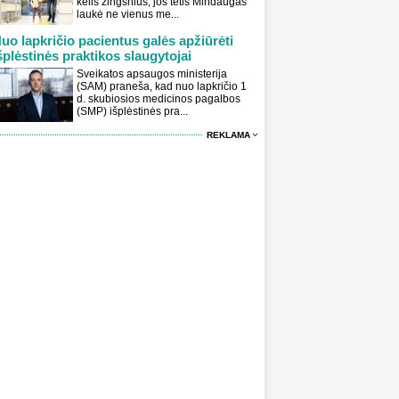
kelis žingsnius, jos tėtis Mindaugas
laukė ne vienus me...
uo lapkričio pacientus galės apžiūrėti
šplėstinės praktikos slaugytojai
Sveikatos apsaugos ministerija
(SAM) praneša, kad nuo lapkričio 1
d. skubiosios medicinos pagalbos
(SMP) išplėstinės pra...
REKLAMA