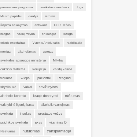
prevencinės programos
sveikatos draudimas
Joga
Maisto papildai
dantys
reforma
šlapimo nelaikymas
antsvoris
PSDF lėšos
miegas
vaikų mityba
onkologija
slauga
erkinis encefalitas
Vytenis Andriukaitis
reabilitacija
nemiga
alkoholizmas
sportas
sveikatos apsaugos ministerija
Mityba
cukrinis diabetas
korupcija
vaistų kainos
traumos
Skiepai
pacientai
Renginiai
skydliaukė
Vaikai
savižudybės
alkoholio kontrolė
kraujo donorystė
nėštumas
valstybinė ligonių kasa
alkoholio vartojimas
sveikata
insultas
prostatos vėžys
psichikos sveikata
akys
vitaminas D
nutukimas
transplantacija
Nėštumas