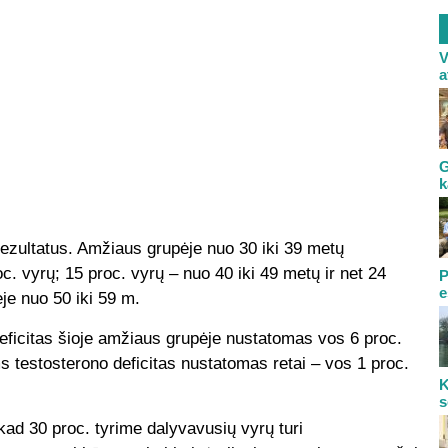
V
a
G
k
rezultatus. Amžiaus grupėje nuo 30 iki 39 metų
c. vyrų; 15 proc. vyrų – nuo 40 iki 49 metų ir net 24
P
e
je nuo 50 iki 59 m.
eficitas šioje amžiaus grupėje nustatomas vos 6 proc.
testosterono deficitas nustatomas retai – vos 1 proc.
K
s
kad 30 proc. tyrime dalyvavusių vyrų turi