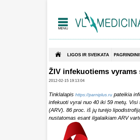
LIGOS IR SVEIKATA
PAGRINDINI
ŽIV infekuotiems vyrams
2012-02-15 19:13:04
Tinklalapis
pateikia inf
https://parniplus.ru
infekuoti vyrai nuo 40 iki 59 metų. Visi
(ARV). 86 proc. iš jų turėjo lipodistrofi
nustatomas esant ilgalaikiam ARV vartoj