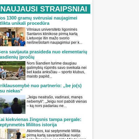
NAUJAUSI STRAIPSNIAI
os 1300 gramų svėrusiai naujagimei
tlikta unikali procedūra
Vilniaus universiteto ligoninės
Santaros klinikose pirmą kartą
Lietuvoje itin mažo svorio
neišnešiotam naujagimiui per k...
era savijauta prasideda nuo elementarių
asdienių įpročių
Nors šiandien turime daugiau
galimybių rūpintis savo sveikata nei
bet kada anksčiau – sporto klubus,
maisto papild...
riklausomybė nuo partnerio: „be jo(s)
su niekas“
„Jeigu neatrašo, vadinasi, manęs
nebemyli“, „Jeigu nori pabūti vienas
– ką nors padariau ne...
ai kiekvienas žingsnis tampa pergale:
eptynmetės Militos istorija
Akimirkos, kai septynmetė Milita
pirmą kartą savarankiškai nuėjo