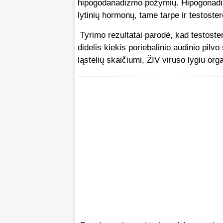
hipogodanadizmo požymių. Hipogonadizm
lytinių hormonų, tame tarpe ir testoste
Tyrimo rezultatai parodė, kad testostero
didelis kiekis poriebalinio audinio pilv
ląstelių skaičiumi, ŽIV viruso lygiu or