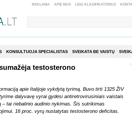
REKLAMA
APIE MUS
LIGŲ KLASIFIKATORIUS
KONTA
S
KONSULTUOJA SPECIALISTAS
SVEIKATA BE VAISTŲ
SVEI
 sumažėja testosterono
ormaciją apie Italijoje vykdytą tyrimą. Buvo tirti 1325 ŽIV
 tyrime dalyvavę vyrai gydėsi antiretrovirusiniais vaistais
ją – tai riebalinio audinio nykimas. Šis sutrikimas
imui. 16 proc. vyrų nustatytas testosterono deficitas.