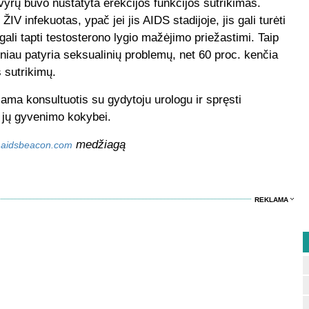
yrų buvo nustatyta erekcijos funkcijos sutrikimas.
IV infekuotas, ypač jei jis AIDS stadijoje, jis gali turėti
 gali tapti testosterono lygio mažėjimo priežastimi. Taip
niau patyria seksualinių problemų, net 60 proc. kenčia
s sutrikimų.
a konsultuotis su gydytoju urologu ir spręsti
 jų gyvenimo kokybei.
medžiagą
aidsbeacon.com
REKLAMA