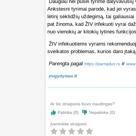
Daugiau nei pusei tyrime dalyvavusių v
Ankstesni tyrimai parodė, kad jei vyras Ž
lėtinį sėklidžių uždegimą, tai galiausiai
pat žinoma, kad ŽIV infekuoti vyrai daž
nuo vienokių ar kitokių lytinės funkcijo
ŽIV infekuotiems vyrams rekomenduojam
sveikatos problemas, kurios daro įtaką
Parengta pagal
ir
https://parniplus.ru
www.
zivgydymas.lt
Ar šis straipsnis buvo naudingas?
Patinka (
0
)
Nepatinka (
0
)
Įvertinkite straipsni: