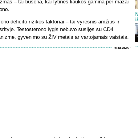
as – tai būsena, kai lytinės liaukos gamina per mažai
rono.
N
i
no deficito rizikos faktoriai – tai vyresnis amžius ir
o srityje. Testosterono lygis nebuvo susijęs su CD4
ganizme, gyvenimo su ŽIV metais ar vartojamais vaistais.
REKLAMA