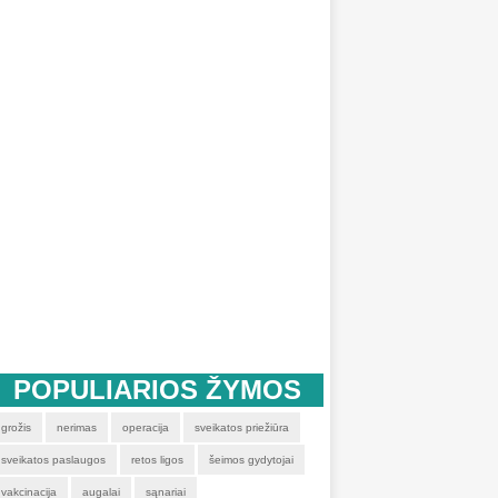
POPULIARIOS ŽYMOS
grožis
nerimas
operacija
sveikatos priežiūra
sveikatos paslaugos
retos ligos
šeimos gydytojai
vakcinacija
augalai
sąnariai