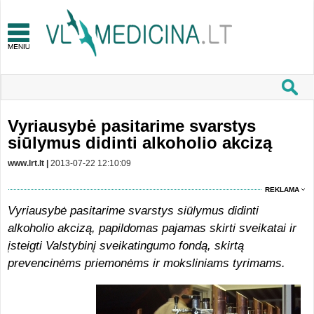
Vyriausybė pasitarime svarstys
siūlymus didinti alkoholio akcizą
www.lrt.lt |
2013-07-22 12:10:09
REKLAMA
Vyriausybė pasitarime svarstys siūlymus didinti
alkoholio akcizą, papildomas pajamas skirti sveikatai ir
įsteigti Valstybinį sveikatingumo fondą, skirtą
prevencinėms priemonėms ir moksliniams tyrimams.