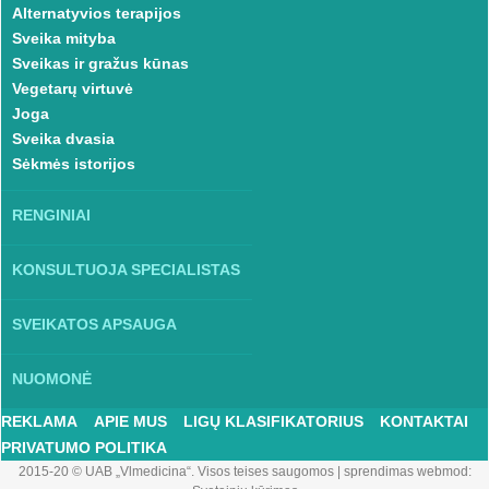
Alternatyvios terapijos
Sveika mityba
Sveikas ir gražus kūnas
Vegetarų virtuvė
Joga
Sveika dvasia
Sėkmės istorijos
RENGINIAI
KONSULTUOJA SPECIALISTAS
SVEIKATOS APSAUGA
NUOMONĖ
REKLAMA
APIE MUS
LIGŲ KLASIFIKATORIUS
KONTAKTAI
PRIVATUMO POLITIKA
2015-20 © UAB „Vlmedicina“. Visos teises saugomos
|
sprendimas webmod: