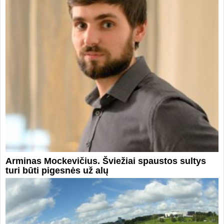
Arminas Mockevičius. Šviežiai spaustos sultys
turi būti pigesnės už alų