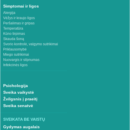
Simptomai ir ligos
Alergija
Vėžys ir kraujo ligos
Peršalimas ir gripas
Temperatūra
Kūno tirpimas
Skauda šoną
Svorio kontrolė, valgymo sutrikimai
Priklausomybė
Miego sutrikimai
Nuovargis ir silpnumas
Infekcinės ligos
Psichologija
Sveika vaikystė
Žvilgsnis į praeitį
Sveika senatvė
SVEIKATA BE VAISTŲ
Gydymas augalais