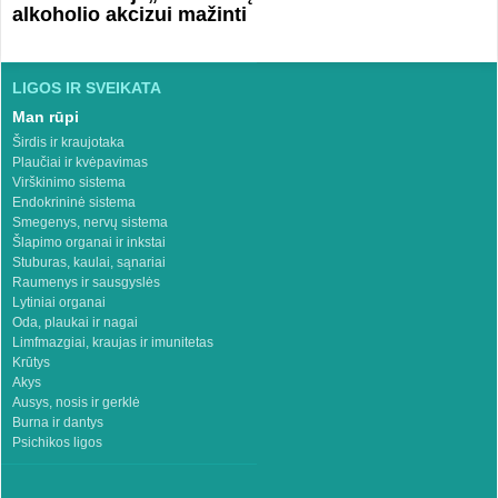
alkoholio akcizui mažinti
LIGOS IR SVEIKATA
Man rūpi
Širdis ir kraujotaka
Plaučiai ir kvėpavimas
Virškinimo sistema
Endokrininė sistema
Smegenys, nervų sistema
Šlapimo organai ir inkstai
Stuburas, kaulai, sąnariai
Raumenys ir sausgyslės
Lytiniai organai
Oda, plaukai ir nagai
Limfmazgiai, kraujas ir imunitetas
Krūtys
Akys
Ausys, nosis ir gerklė
Burna ir dantys
Psichikos ligos