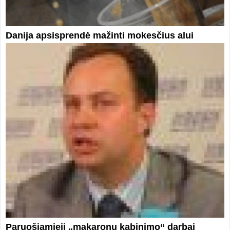
Danija apsisprendė mažinti mokesčius alui
Paruošiamieji „makaronų kabinimo“ darbai