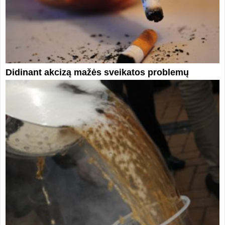
Didinant akcizą mažės sveikatos problemų