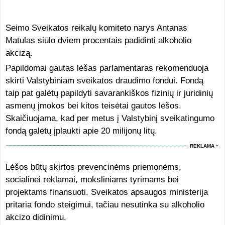
Seimo Sveikatos reikalų komiteto narys Antanas
Matulas siūlo dviem procentais padidinti alkoholio
akcizą.
Papildomai gautas lėšas parlamentaras rekomenduoja
skirti Valstybiniam sveikatos draudimo fondui. Fondą
taip pat galėtų papildyti savarankiškos fizinių ir juridinių
asmenų įmokos bei kitos teisėtai gautos lėšos.
Skaičiuojama, kad per metus į Valstybinį sveikatingumo
fondą galėtų įplaukti apie 20 milijonų litų.
REKLAMA
Lėšos būtų skirtos prevencinėms priemonėms,
socialinei reklamai, moksliniams tyrimams bei
projektams finansuoti. Sveikatos apsaugos ministerija
pritaria fondo steigimui, tačiau nesutinka su alkoholio
akcizo didinimu.