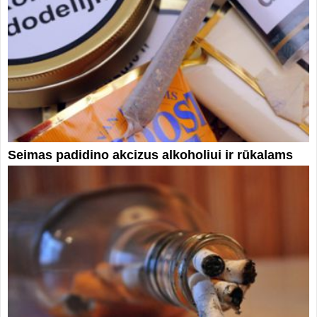
Seimas padidino akcizus alkoholiui ir rūkalams