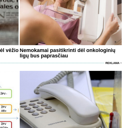
dėl vėžio
Nemokamai pasitikrinti dėl onkologinių
ligų bus paprasčiau
REKLAMA