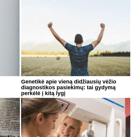
Genetikė apie vieną didžiausių vėžio
diagnostikos pasiekimų: tai gydymą
perkėlė į kitą lygį