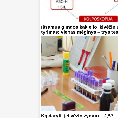
Išsamus gimdos kaklelio ikivėžini
tyrimas: vienas mėginys – trys tes
Ką daryti, jei vėžio žymuo – 2,5?