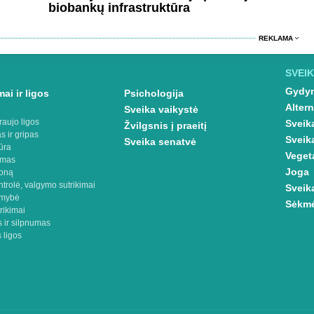
biobankų infrastruktūra
REKLAMA
SVEIK
Gydym
ai ir ligos
Psichologija
Altern
Sveika vaikystė
raujo ligos
Sveik
Žvilgsnis į praeitį
s ir gripas
Sveik
Sveika senatvė
ūra
Veget
imas
Joga
oną
ntrolė, valgymo sutrikimai
Sveik
omybė
Sėkmė
rikimai
 ir silpnumas
 ligos