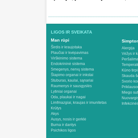
LIGOS IR SVEIKATA
Man rūpi
Simptom
Širdis ir kraujotaka
Alergija
Plaučiai ir kvėpavimas
Vėžys ir k
Virškinimo sistema
Peršalima
Endokrininė sistema
Temperat
Smegenys, nervų sistema
Kūno tirp
Šlapimo organai ir inkstai
Skauda š
Stuburas, kaulai, sąnariai
Svorio ko
Raumenys ir sausgyslės
Priklaus
Lytiniai organai
Miego sut
Oda, plaukai ir nagai
Nuovargis
Limfmazgiai, kraujas ir imunitetas
Infekcinės
Krūtys
Akys
Ausys, nosis ir gerklė
Burna ir dantys
Psichikos ligos