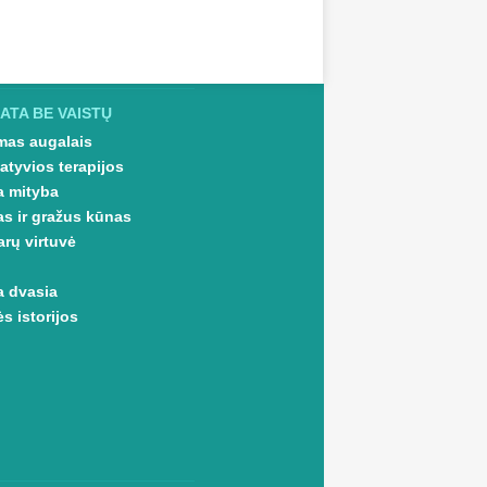
ATA BE VAISTŲ
as augalais
atyvios terapijos
a mityba
as ir gražus kūnas
arų virtuvė
a dvasia
s istorijos