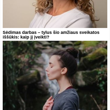
Sėdimas darbas – tylus šio amžiaus sveikatos
iššūkis: kaip jį įveikti?