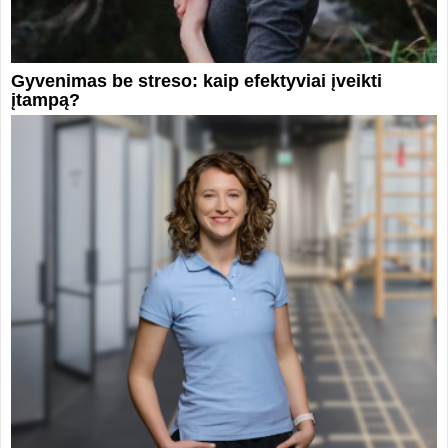
Gyvenimas be streso: kaip efektyviai įveikti
įtampą?