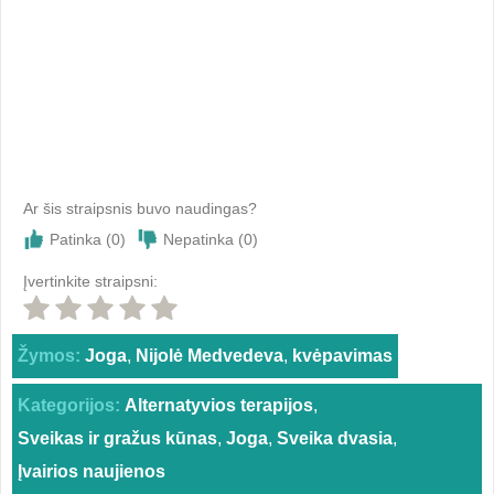
Ar šis straipsnis buvo naudingas?
Patinka (
0
)
Nepatinka (
0
)
Įvertinkite straipsni:
Žymos:
Joga
,
Nijolė Medvedeva
,
kvėpavimas
Kategorijos:
Alternatyvios terapijos
,
Sveikas ir gražus kūnas
,
Joga
,
Sveika dvasia
,
Įvairios naujienos