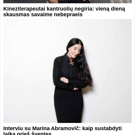
Kineziterapeutai kantruolių negiria: vieną dieną
skausmas savaime nebepraeis
Interviu su Marina Abramovič: kaip sustabdyti
laiką prieš šventes