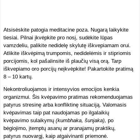
Atsisėskite patogia meditacine poza. Nugarą laikykite
tiesiai. Pilnai įkvėpkite pro nosį, sudėkite lūpas
vamzdeliu, palikite nedidelę skylutę iškvepiamam orui.
Atlikite iškvėpimą trumpomis, nedidelėmis ir stipriomis
porcijomis, kol pašalinsite iš plaučių visą orą. Tarp
iškvepiamo oro porcijų neįkvėpkite! Pakartokite pratimą
8 – 10 kartų.
Nekontroliuojamos ir intensyvios emocijos kenkia
organizmui. Šis kvėpavimo pratimas rekomenduojamas
patyrus stresinę arba konfliktinę situaciją. Valomasis
kvėpavimas taip pat naudojamas po ilgalaikių
kvėpavimo sulaikymų
(kumbhaka, šunjaka),
po
bėgiojimo, įtemptų asanų ar pranajamų praktikų,
patyrus nuovargį, kaip atgaivinanti priemonė.