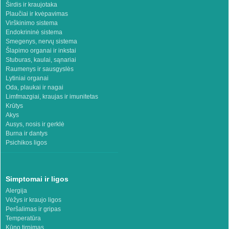
Širdis ir kraujotaka
Plaučiai ir kvėpavimas
Virškinimo sistema
Endokrininė sistema
Smegenys, nervų sistema
Šlapimo organai ir inkstai
Stuburas, kaulai, sąnariai
Raumenys ir sausgyslės
Lytiniai organai
Oda, plaukai ir nagai
Limfmazgiai, kraujas ir imunitetas
Krūtys
Akys
Ausys, nosis ir gerklė
Burna ir dantys
Psichikos ligos
Simptomai ir ligos
Alergija
Vėžys ir kraujo ligos
Peršalimas ir gripas
Temperatūra
Kūno tirpimas