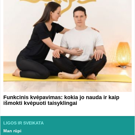
Funkcinis kvėpavimas: kokia jo nauda ir kaip
išmokti kvėpuoti taisyklingai
LIGOS IR SVEIKATA
Man rūpi