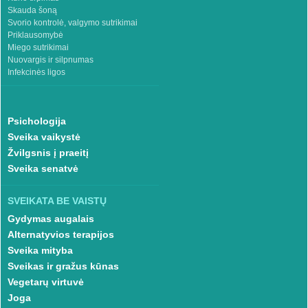
Skauda šoną
Svorio kontrolė, valgymo sutrikimai
Priklausomybė
Miego sutrikimai
Nuovargis ir silpnumas
Infekcinės ligos
Psichologija
Sveika vaikystė
Žvilgsnis į praeitį
Sveika senatvė
SVEIKATA BE VAISTŲ
Gydymas augalais
Alternatyvios terapijos
Sveika mityba
Sveikas ir gražus kūnas
Vegetarų virtuvė
Joga