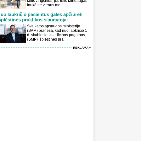
kelis žingsnius, jos tėtis Mindaugas
laukė ne vienus me...
uo lapkričio pacientus galės apžiūrėti
šplėstinės praktikos slaugytojai
Sveikatos apsaugos ministerija
(SAM) praneša, kad nuo lapkričio 1
d. skubiosios medicinos pagalbos
(SMP) išplėstinės pra...
REKLAMA