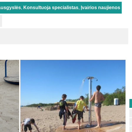
ausgyslės
,
Konsultuoja specialistas
,
Įvairios naujienos