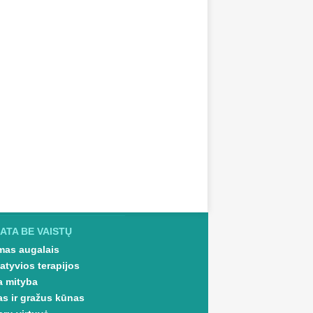
ATA BE VAISTŲ
as augalais
atyvios terapijos
a mityba
as ir gražus kūnas