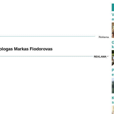
V
a
Reklama
G
k
ologas Markas Fiodorovas
REKLAMA
P
e
K
s