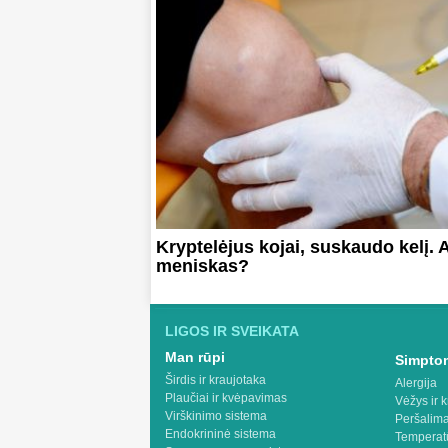
Kryptelėjus kojai, suskaudo kelį. 
meniskas?
LIGOS IR SVEIKATA
Man rūpi
Simptom
Širdis ir kraujotaka
Alergija
Plaučiai ir kvėpavimas
Vėžys ir k
Virškinimo sistema
Peršalima
Endokrininė sistema
Temperat