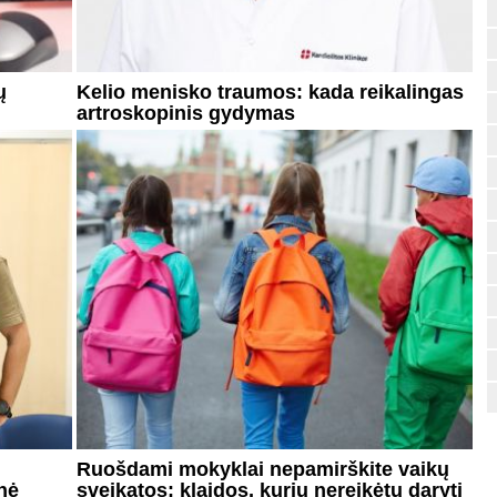
ų
Kelio menisko traumos: kada reikalingas
artroskopinis gydymas
Ruošdami mokyklai nepamirškite vaikų
nė
sveikatos: klaidos, kurių nereikėtų daryti