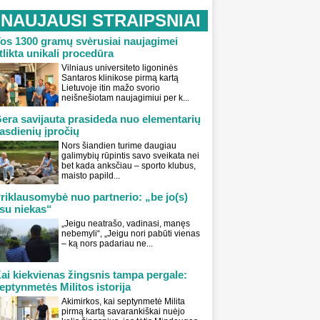
NAUJAUSI STRAIPSNIAI
os 1300 gramų svėrusiai naujagimei
tlikta unikali procedūra
Vilniaus universiteto ligoninės
Santaros klinikose pirmą kartą
Lietuvoje itin mažo svorio
neišnešiotam naujagimiui per k...
era savijauta prasideda nuo elementarių
asdienių įpročių
Nors šiandien turime daugiau
galimybių rūpintis savo sveikata nei
bet kada anksčiau – sporto klubus,
maisto papild...
riklausomybė nuo partnerio: „be jo(s)
su niekas“
„Jeigu neatrašo, vadinasi, manęs
nebemyli“, „Jeigu nori pabūti vienas
– ką nors padariau ne...
ai kiekvienas žingsnis tampa pergale:
eptynmetės Militos istorija
Akimirkos, kai septynmetė Milita
pirmą kartą savarankiškai nuėjo