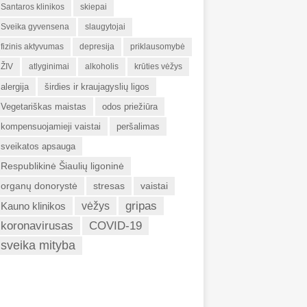
Santaros klinikos
skiepai
Sveika gyvensena
slaugytojai
fizinis aktyvumas
depresija
priklausomybė
ŽIV
atlyginimai
alkoholis
krūties vėžys
alergija
širdies ir kraujagyslių ligos
Vegetariškas maistas
odos priežiūra
kompensuojamieji vaistai
peršalimas
sveikatos apsauga
Respublikinė Šiaulių ligoninė
organų donorystė
stresas
vaistai
gripas
Kauno klinikos
vėžys
koronavirusas
COVID-19
sveika mityba