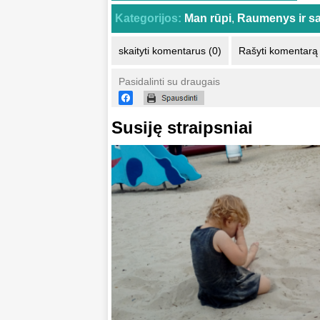
Kategorijos:
Man rūpi
,
Raumenys ir s
skaityti komentarus (0)
Rašyti komentarą
Pasidalinti su draugais
Susiję straipsniai