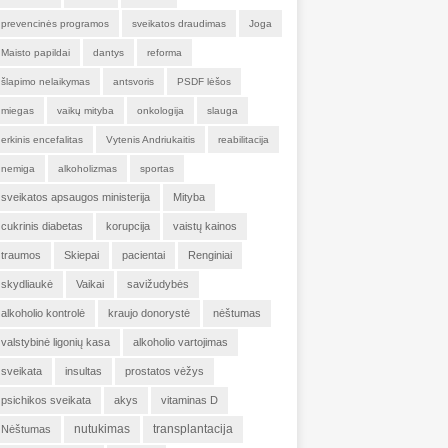
prevencinės programos
sveikatos draudimas
Joga
Maisto papildai
dantys
reforma
šlapimo nelaikymas
antsvoris
PSDF lėšos
miegas
vaikų mityba
onkologija
slauga
erkinis encefalitas
Vytenis Andriukaitis
reabilitacija
nemiga
alkoholizmas
sportas
sveikatos apsaugos ministerija
Mityba
cukrinis diabetas
korupcija
vaistų kainos
traumos
Skiepai
pacientai
Renginiai
skydliaukė
Vaikai
savižudybės
alkoholio kontrolė
kraujo donorystė
nėštumas
valstybinė ligonių kasa
alkoholio vartojimas
sveikata
insultas
prostatos vėžys
psichikos sveikata
akys
vitaminas D
nutukimas
transplantacija
Nėštumas