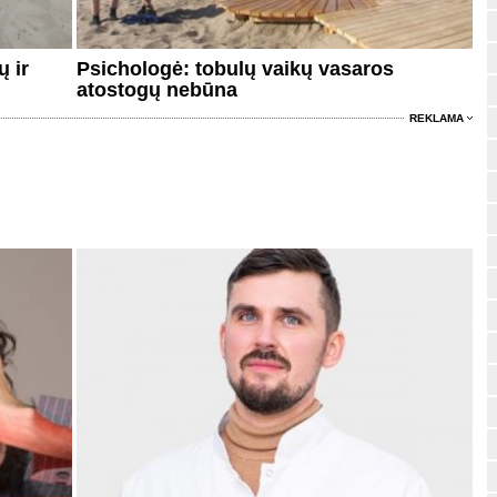
ų ir
Psichologė: tobulų vaikų vasaros
atostogų nebūna
REKLAMA