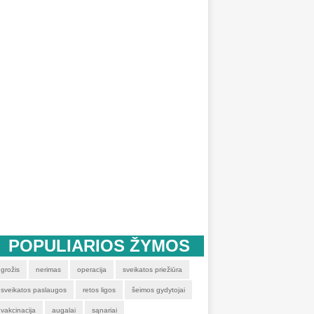
POPULIARIOS ŽYMOS
grožis
nerimas
operacija
sveikatos priežiūra
sveikatos paslaugos
retos ligos
šeimos gydytojai
vakcinacija
augalai
sąnariai