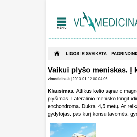
LIGOS IR SVEIKATA
PAGRINDINI
Vaikui plyšo meniskas. Į 
vlmedicina.lt |
2013-01-12 00:04:06
Klausimas.
Atlikus kelio sąnario magn
plyšimas. Lateralinio menisko longitud
enchondromą. Dukrai 4,5 metų. Ar reika
gydytojas, pas kurį konsultavomės, gyd