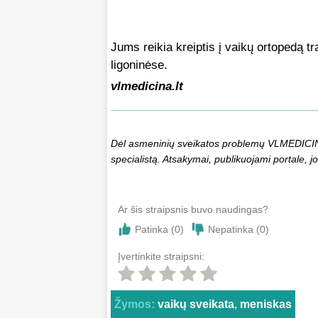
Jums reikia kreiptis į vaikų ortopedą t
ligoninėse.
vlmedicina.lt
Dėl asmeninių sveikatos problemų VLMEDICINA.
specialistą. Atsakymai, publikuojami portale, jo
Ar šis straipsnis buvo naudingas?
Patinka (
0
)
Nepatinka (
0
)
Įvertinkite straipsni:
Žymos:
vaikų sveikata
,
meniskas