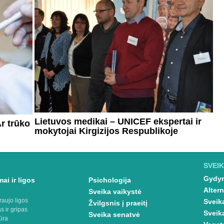
Lietuvos medikai – UNICEF ekspertai ir
Ar trūko
mokytojai Kirgizijos Respublikoje
SVEIK
Gydym
ai ir ligos
Psichologija
Altern
Sveika vaikystė
raujo ligos
Sveik
Žvilgsnis į praeitį
s ir gripas
Sveik
Sveika senatvė
ūra