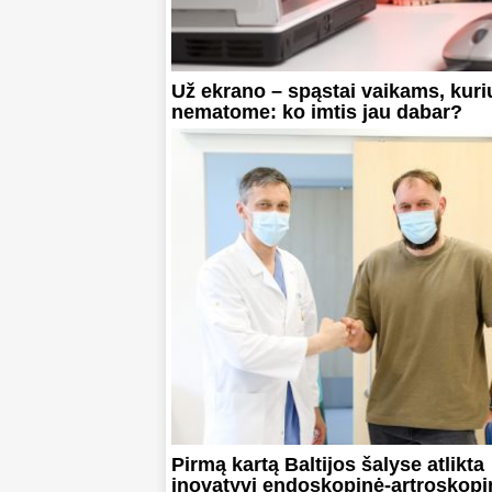
Už ekrano – spąstai vaikams, kuri
nematome: ko imtis jau dabar?
Pirmą kartą Baltijos šalyse atlikta
inovatyvi endoskopinė-artroskopi