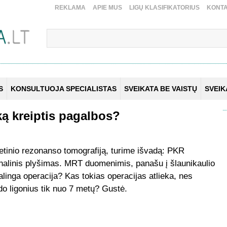
REKLAMA
APIE MUS
LIGŲ KLASIFIKATORIUS
KONTA
S
KONSULTUOJA SPECIALISTAS
SVEIKATA BE VAISTŲ
SVEI
ką kreiptis pagalbos?
etinio rezonanso tomografiją, turime išvadą: PKR
inalinis plyšimas. MRT duomenimis, panašu į šlaunikaulio
linga operacija? Kas tokias operacijas atlieka, nes
o ligonius tik nuo 7 metų? Gustė.