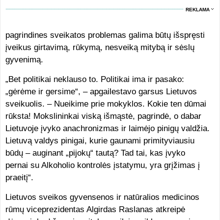
REKLAMA
pagrindines sveikatos problemas galima būtų išspręsti
įveikus girtavimą, rūkymą, nesveiką mitybą ir sėslų
gyvenimą.
„Bet politikai neklauso to. Politikai ima ir pasako:
„gėrėme ir gersime“, – apgailestavo garsus Lietuvos
sveikuolis. – Nueikime prie mokyklos. Kokie ten dūmai
rūksta! Mokslininkai viską išmąstė, pagrindė, o dabar
Lietuvoje įvyko anachronizmas ir laimėjo pinigų valdžia.
Lietuvą valdys pinigai, kurie gaunami primityviausiu
būdų – auginant „pijokų“ tautą? Tad tai, kas įvyko
pernai su Alkoholio kontrolės įstatymu, yra grįžimas į
praeitį“.
Lietuvos sveikos gyvensenos ir natūralios medicinos
rūmų viceprezidentas Algirdas Raslanas atkreipė