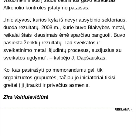
visuomenininkai į šiuos ketinimus gavo atšauktas
Alkoholio kontrolės įstatymo pataisas.
„Iniciatyvos, kurios kyla iš nevyriausybinio sektoriaus,
duoda rezultatų. 2008 m., kurie buvo Blaivybės metai,
reikalai šiais klausimais ėmė sparčiau banguoti. Buvo
pasiekta ženklių rezultatų. Tad sveikatos ir
sveikatinimo metai išjudintų procesus, susijusius su
sveikatos ugdymu“, – kalbėjo J. Dapšauskas.
Kol kas pasirašyti po memorandumu gali tik
organizuotos grupuotės, tačiau jo iniciatoriai tikisi
greitai į jį įtraukti ir privačius asmenis.
Zita Voitiulevičiūtė
REKLAMA