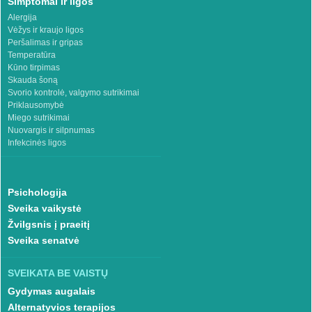
Simptomai ir ligos
Alergija
Vėžys ir kraujo ligos
Peršalimas ir gripas
Temperatūra
Kūno tirpimas
Skauda šoną
Svorio kontrolė, valgymo sutrikimai
Priklausomybė
Miego sutrikimai
Nuovargis ir silpnumas
Infekcinės ligos
Psichologija
Sveika vaikystė
Žvilgsnis į praeitį
Sveika senatvė
SVEIKATA BE VAISTŲ
Gydymas augalais
Alternatyvios terapijos