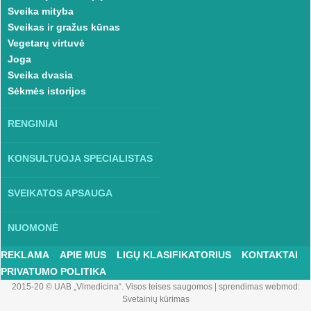
Sveika mityba
Sveikas ir gražus kūnas
Vegetarų virtuvė
Joga
Sveika dvasia
Sėkmės istorijos
RENGINIAI
KONSULTUOJA SPECIALISTAS
SVEIKATOS APSAUGA
NUOMONĖ
REKLAMA
APIE MUS
LIGŲ KLASIFIKATORIUS
KONTAKTAI
PRIVATUMO POLITIKA
2015-20 © UAB „Vlmedicina“. Visos teises saugomos
|
sprendimas webmod:
Svetainių kūrimas