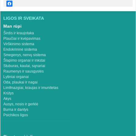
LIGOS IR SVEIKATA
Man rūpi
Širdis ir kraujotaka
Plaučiai ir kvėpavimas
Virškinimo sistema
Endokrininė sistema
Smegenys, nervų sistema
Šlapimo organai ir inkstai
Stuburas, kaulai, sąnariai
Raumenys ir sausgyslės
Lytiniai organai
Oda, plaukai ir nagai
Limfmazgiai, kraujas ir imunitetas
Krūtys
Akys
Ausys, nosis ir gerklė
Burna ir dantys
Psichikos ligos