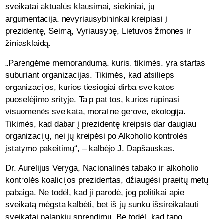
sveikatai aktualūs klausimai, siekiniai, jų
argumentacija, nevyriausybininkai kreipiasi į
prezidentę, Seimą, Vyriausybę, Lietuvos žmones ir
žiniasklaidą.
„Parengėme memorandumą, kuris, tikimės, yra startas
suburiant organizacijas. Tikimės, kad atsilieps
organizacijos, kurios tiesiogiai dirba sveikatos
puoselėjimo srityje. Taip pat tos, kurios rūpinasi
visuomenės sveikata, moraline gerove, ekologija.
Tikimės, kad dabar į prezidentę kreipsis dar daugiau
organizacijų, nei jų kreipėsi po Alkoholio kontrolės
įstatymo pakeitimų“, – kalbėjo J. Dapšauskas.
Dr. Aurelijus Veryga, Nacionalinės tabako ir alkoholio
kontrolės koalicijos prezidentas, džiaugėsi praeitų metų
pabaiga. Ne todėl, kad ji parodė, jog politikai apie
sveikatą mėgsta kalbėti, bet iš jų sunku išsireikalauti
sveikatai palankių sprendimų. Be todėl, kad tapo