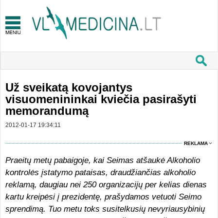
Už sveikatą kovojantys
visuomenininkai kviečia pasirašyti
memorandumą
2012-01-17 19:34:11
REKLAMA
Praeitų metų pabaigoje, kai Seimas atšaukė Alkoholio
kontrolės įstatymo pataisas, draudžiančias alkoholio
reklamą, daugiau nei 250 organizacijų per kelias dienas
kartu kreipėsi į prezidentę, prašydamos vetuoti Seimo
sprendimą. Tuo metu toks susitelkusių nevyriausybinių