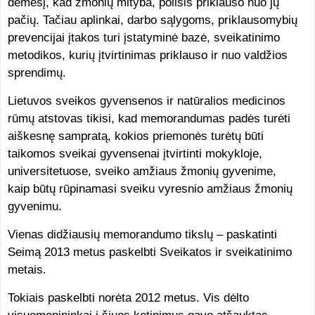
dėmesį, kad žmonių mityba, poilsis priklauso nuo jų
pačių. Tačiau aplinkai, darbo sąlygoms, priklausomybių
prevencijai įtakos turi įstatyminė bazė, sveikatinimo
metodikos, kurių įtvirtinimas priklauso ir nuo valdžios
sprendimų.
Lietuvos sveikos gyvensenos ir natūralios medicinos
rūmų atstovas tikisi, kad memorandumas padės turėti
aiškesnę sampratą, kokios priemonės turėtų būti
taikomos sveikai gyvensenai įtvirtinti mokykloje,
universitetuose, sveiko amžiaus žmonių gyvenime,
kaip būtų rūpinamasi sveiku vyresnio amžiaus žmonių
gyvenimu.
Vienas didžiausių memorandumo tikslų – paskatinti
Seimą 2013 metus paskelbti Sveikatos ir sveikatinimo
metais.
Tokiais paskelbti norėta 2012 metus. Vis dėlto