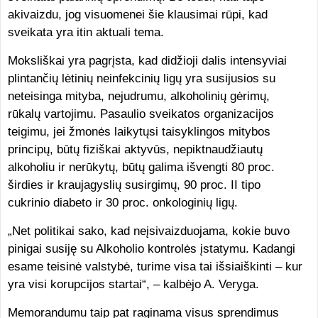
akivaizdu, jog visuomenei šie klausimai rūpi, kad
sveikata yra itin aktuali tema.
Moksliškai yra pagrįsta, kad didžioji dalis intensyviai
plintančių lėtinių neinfekcinių ligų yra susijusios su
neteisinga mityba, nejudrumu, alkoholinių gėrimų,
rūkalų vartojimu. Pasaulio sveikatos organizacijos
teigimu, jei žmonės laikytųsi taisyklingos mitybos
principų, būtų fiziškai aktyvūs, nepiktnaudžiautų
alkoholiu ir nerūkytų, būtų galima išvengti 80 proc.
širdies ir kraujagyslių susirgimų, 90 proc. II tipo
cukrinio diabeto ir 30 proc. onkologinių ligų.
„Net politikai sako, kad neįsivaizduojama, kokie buvo
pinigai susiję su Alkoholio kontrolės įstatymu. Kadangi
esame teisinė valstybė, turime visa tai išsiaiškinti – kur
yra visi korupcijos startai“, – kalbėjo A. Veryga.
Memorandumu taip pat raginama visus sprendimus