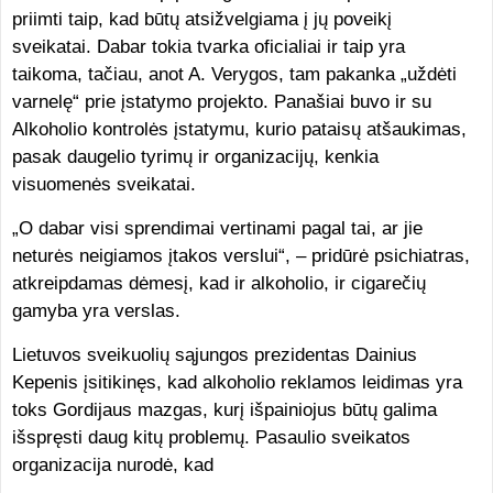
priimti taip, kad būtų atsižvelgiama į jų poveikį
sveikatai. Dabar tokia tvarka oficialiai ir taip yra
taikoma, tačiau, anot A. Verygos, tam pakanka „uždėti
varnelę“ prie įstatymo projekto. Panašiai buvo ir su
Alkoholio kontrolės įstatymu, kurio pataisų atšaukimas,
pasak daugelio tyrimų ir organizacijų, kenkia
visuomenės sveikatai.
„O dabar visi sprendimai vertinami pagal tai, ar jie
neturės neigiamos įtakos verslui“, – pridūrė psichiatras,
atkreipdamas dėmesį, kad ir alkoholio, ir cigarečių
gamyba yra verslas.
Lietuvos sveikuolių sąjungos prezidentas Dainius
Kepenis įsitikinęs, kad alkoholio reklamos leidimas yra
toks Gordijaus mazgas, kurį išpainiojus būtų galima
išspręsti daug kitų problemų. Pasaulio sveikatos
organizacija nurodė, kad