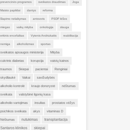
prevencinės programos
sveikatos draudimas
Joga
Maisto papildai
dantys
reforma
šlapimo nelaikymas
antsvoris
PSDF lėšos
miegas
vaikų mityba
onkologija
slauga
erkinis encefalitas
Vytenis Andriukaitis
reabilitacija
nemiga
alkoholizmas
sportas
sveikatos apsaugos ministerija
Mityba
cukrinis diabetas
korupcija
vaistų kainos
traumos
Skiepai
pacientai
Renginiai
skydliaukė
Vaikai
savižudybės
alkoholio kontrolė
kraujo donorystė
nėštumas
sveikata
valstybinė ligonių kasa
alkoholio vartojimas
insultas
prostatos vėžys
psichikos sveikata
akys
vitaminas D
nutukimas
transplantacija
Nėštumas
Santaros klinikos
skiepai