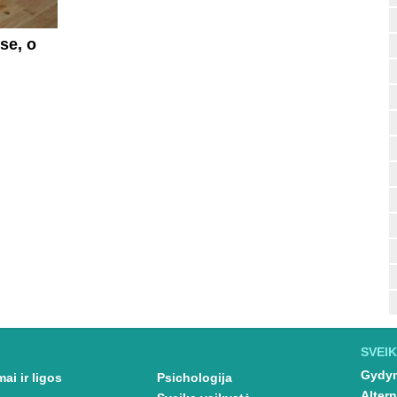
se, o
SVEIK
Gydym
ai ir ligos
Psichologija
Altern