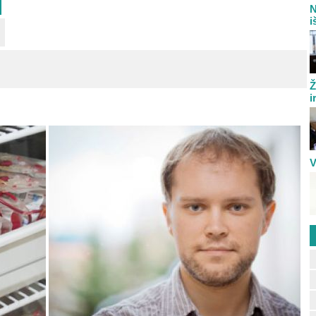
N
i
Ž
i
V