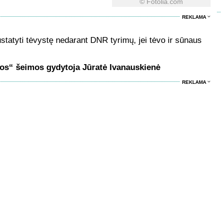
© Fotolia.com
REKLAMA
statyti tėvystę nedarant DNR tyrimų, jei tėvo ir sūnaus
os“ šeimos gydytoja Jūratė Ivanauskienė
REKLAMA