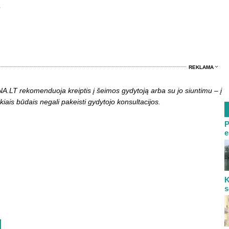
.
REKLAMA
LT rekomenduoja kreiptis į šeimos gydytoją arba su jo siuntimu – į
kiais būdais negali pakeisti gydytojo konsultacijos.
P
e
K
s