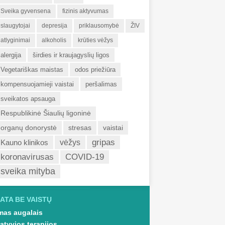
Sveika gyvensena
fizinis aktyvumas
slaugytojai
depresija
priklausomybė
ŽIV
atlyginimai
alkoholis
krūties vėžys
alergija
širdies ir kraujagyslių ligos
Vegetariškas maistas
odos priežiūra
kompensuojamieji vaistai
peršalimas
sveikatos apsauga
Respublikinė Šiaulių ligoninė
organų donorystė
stresas
vaistai
gripas
Kauno klinikos
vėžys
koronavirusas
COVID-19
sveika mityba
ATA BE VAISTŲ
as augalais
atyvios terapijos