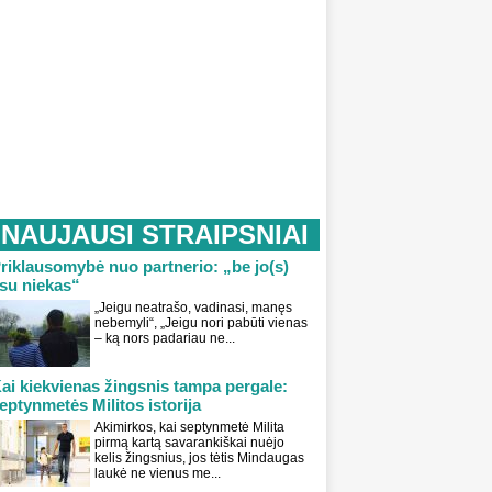
NAUJAUSI STRAIPSNIAI
riklausomybė nuo partnerio: „be jo(s)
su niekas“
„Jeigu neatrašo, vadinasi, manęs
nebemyli“, „Jeigu nori pabūti vienas
– ką nors padariau ne...
ai kiekvienas žingsnis tampa pergale:
eptynmetės Militos istorija
Akimirkos, kai septynmetė Milita
pirmą kartą savarankiškai nuėjo
kelis žingsnius, jos tėtis Mindaugas
laukė ne vienus me...