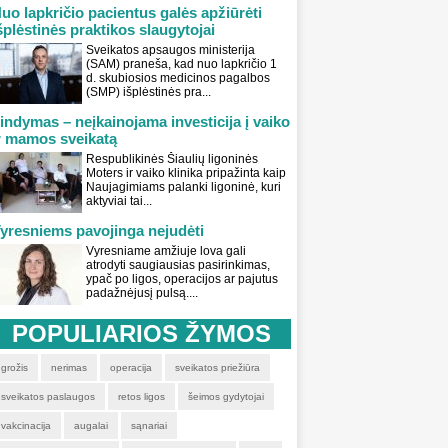
uo lapkričio pacientus galės apžiūrėti
šplėstinės praktikos slaugytojai
Sveikatos apsaugos ministerija
(SAM) praneša, kad nuo lapkričio 1
d. skubiosios medicinos pagalbos
(SMP) išplėstinės pra...
indymas – neįkainojama investicija į vaiko
r mamos sveikatą
Respublikinės Šiaulių ligoninės
Moters ir vaiko klinika pripažinta kaip
Naujagimiams palanki ligoninė, kuri
aktyviai tai...
yresniems pavojinga nejudėti
Vyresniame amžiuje lova gali
atrodyti saugiausias pasirinkimas,
ypač po ligos, operacijos ar pajutus
padažnėjusį pulsą....
POPULIARIOS ŽYMOS
grožis
nerimas
operacija
sveikatos priežiūra
sveikatos paslaugos
retos ligos
šeimos gydytojai
vakcinacija
augalai
sąnariai