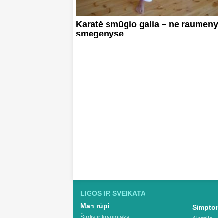
Karatė smūgio galia – ne raumeny
smegenyse
LIGOS IR SVEIKATA
Man rūpi
Simptom
Širdis ir kraujotaka