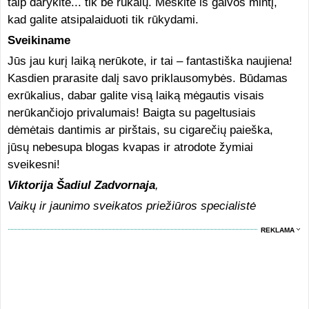
taip darykite... tik be rūkalų. Meskite iš galvos mintį,
kad galite atsipalaiduoti tik rūkydami.
Sveikiname
Jūs jau kurį laiką nerūkote, ir tai – fantastiška naujiena!
Kasdien prarasite dalį savo priklausomybės. Būdamas
exrūkalius, dabar galite visą laiką mėgautis visais
nerūkančiojo privalumais! Baigta su pageltusiais
dėmėtais dantimis ar pirštais, su cigarečių paieška,
jūsų nebesupa blogas kvapas ir atrodote žymiai
sveikesni!
Viktorija Šadiul Zadvornaja
,
Vaikų ir jaunimo sveikatos priežiūros specialistė
REKLAMA