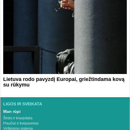
Lietuva rodo pavyzdį Europai, griežtindama kovą
su rūkymu
LIGOS IR SVEIKATA
Man rūpi
Širdis ir kraujotaka
Plaučiai ir kvėpavimas
Virškinimo sistema