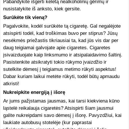
Pabandykite išgerti keletą nealkoholinių gėrimų ir
nusistatykite iš anksto, kiek gersite.
Surūkėte tik vieną?
Pagalvokite, kodėl surūkėte tą cigaretę. Gal negalėjote
atsispirti todėl, kad troškimas buvo per stiprus? Jūsų
nesėkmės priežastis tikriausiai ta, kad jūs vis dar per
daug teigiamai galvojate apie cigaretes. Cigaretes
įsivaizduojate kaip linksmumo ir atsipalaidavimo šaltinį.
Pasistenkite atsikratyti tokio rūkymo įvaizdžio ir
sutelkite dėmesį į teigiamus metimo rūkyti aspektus!
Dabar kuriam laikui metėte rūkyti, todėl būtų apmaudu
atkristi!
Nukreipkite energiją į išorę
Ar jums pažįstamas jausmas, kai tarsi kiekviena kūno
ląstelė reikalauja cigaretės? Atsispirti šiam jausmui
galite nukreipdami savo dėmesį į išorę. Pavyzdžiui, kai
laukiate autobusų stotelėje (kur paprastai