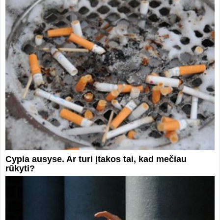
Cypia ausyse. Ar turi įtakos tai, kad mečiau
rūkyti?