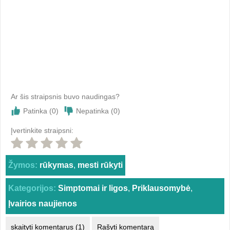
Ar šis straipsnis buvo naudingas?
Patinka (
0
)
Nepatinka (
0
)
Įvertinkite straipsni:
Žymos:
rūkymas
,
mesti rūkyti
Kategorijos:
Simptomai ir ligos
,
Priklausomybė
,
Įvairios naujienos
skaityti komentarus (1)
Rašyti komentarą