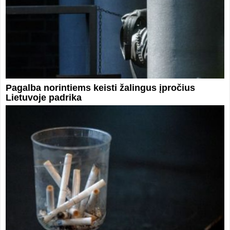
Pagalba norintiems keisti žalingus įpročius
Lietuvoje padrika