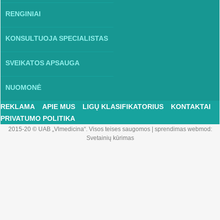
RENGINIAI
KONSULTUOJA SPECIALISTAS
SVEIKATOS APSAUGA
NUOMONĖ
REKLAMA
APIE MUS
LIGŲ KLASIFIKATORIUS
KONTAKTAI
PRIVATUMO POLITIKA
2015-20 © UAB „Vlmedicina“. Visos teises saugomos
|
sprendimas webmod:
Svetainių kūrimas