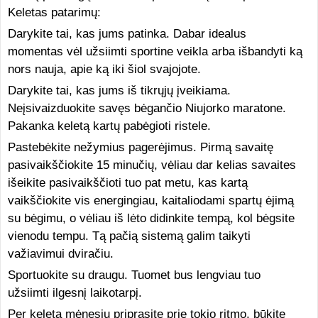
Keletas patarimų:
Darykite tai, kas jums patinka. Dabar idealus
momentas vėl užsiimti sportine veikla arba išbandyti ką
nors nauja, apie ką iki šiol svajojote.
Darykite tai, kas jums iš tikrųjų įveikiama.
Neįsivaizduokite savęs bėgančio Niujorko maratone.
Pakanka keletą kartų pabėgioti ristele.
Pastebėkite nežymius pagerėjimus. Pirmą savaitę
pasivaikščiokite 15 minučių, vėliau dar kelias savaites
išeikite pasivaikščioti tuo pat metu, kas kartą
vaikščiokite vis energingiau, kaitaliodami spartų ėjimą
su bėgimu, o vėliau iš lėto didinkite tempą, kol bėgsite
vienodu tempu. Tą pačią sistemą galim taikyti
važiavimui dviračiu.
Sportuokite su draugu. Tuomet bus lengviau tuo
užsiimti ilgesnį laikotarpį.
Per keletą mėnesių priprasite prie tokio ritmo, būkite