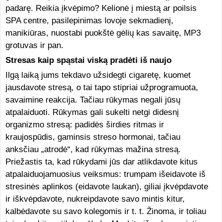
padarę. Reikia įkvėpimo? Kelionė į miestą ar poilsis
SPA centre, pasilepinimas lovoje sekmadienį,
manikiūras, nuostabi puokštė gėlių kas savaitę, MP3
grotuvas ir pan.
Stresas kaip spąstai viską pradėti iš naujo
Ilgą laiką jums tekdavo užsidegti cigaretę, kuomet
jausdavote stresą, o tai tapo stipriai užprogramuota,
savaimine reakcija. Tačiau rūkymas negali jūsų
atpalaiduoti. Rūkymas gali sukelti netgi didesnį
organizmo stresą: padidės širdies ritmas ir
kraujospūdis, gaminsis streso hormonai, tačiau
anksčiau „atrodė“, kad rūkymas mažina stresą.
Priežastis ta, kad rūkydami jūs dar atlikdavote kitus
atpalaiduojamuosius veiksmus: trumpam išeidavote iš
stresinės aplinkos (eidavote laukan), giliai įkvėpdavote
ir iškvėpdavote, nukreipdavote savo mintis kitur,
kalbėdavote su savo kolegomis ir t. t. Žinoma, ir toliau