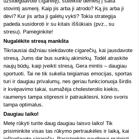
užsidegdavote cigaretę), sutelkite dėmesį į šalia
stovintį asmenį. Kaip jis arba ji atrodo? Ką jis arba ji
dėvi? Kur jis arba ji galėtų vykti? Tokia strategija
padeda susidoroti ir su kitais iššūkiais (pvz., su
stresu). Pamėginkite!
Nugalėkite stresą mankšta
Tikriausiai dažniau siekdavote cigarečių, kai jausdavote
stresą. Jums dar bus sunkių akimirkų. Todėl atraskite
naujų būdų, kaip įveikti stresą. Gera mintis – daugiau
sportuoti. Tai ne tik sukelia teigiamas emocijas, sportas
turi ir daugiau privalumų, nes geriau funkcionuoja širdis
ir kvėpavimo takai, sumažėja cholesterolio kiekis,
raumenys tampa stipresni ir patrauklesni, kūno svoris
tampa optimalus.
Daugiau laiko!
Metę rūkyti turite daug daugiau laisvo laiko! Tik
prisiminkite visas tas rūkymo pertraukėles ir laiką, kai
ieškodavote cigarečių. Pasistenkite naudingai praleisti