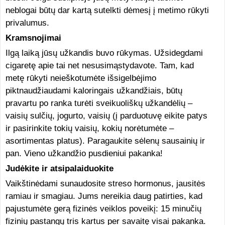
neblogai būtų dar kartą sutelkti dėmesį į metimo rūkyti
privalumus.
Kramsnojimai
Ilgą laiką jūsų užkandis buvo rūkymas. Užsidegdami
cigaretę apie tai net nesusimąstydavote. Tam, kad
metę rūkyti neieškotumėte išsigelbėjimo
piktnaudžiaudami kaloringais užkandžiais, būtų
pravartu po ranka turėti sveikuoliškų užkandėlių –
vaisių sulčių, jogurto, vaisių (į parduotuvę eikite patys
ir pasirinkite tokių vaisių, kokių norėtumėte –
asortimentas platus). Paragaukite sėlenų sausainių ir
pan. Vieno užkandžio pusdieniui pakanka!
Judėkite ir
atsipalaiduokite
Vaikštinėdami sunaudosite streso hormonus, jausitės
ramiau ir smagiau. Jums nereikia daug patirties, kad
pajustumėte gerą fizinės veiklos poveikį: 15 minučių
fizinių pastangų tris kartus per savaitę visai pakanka.