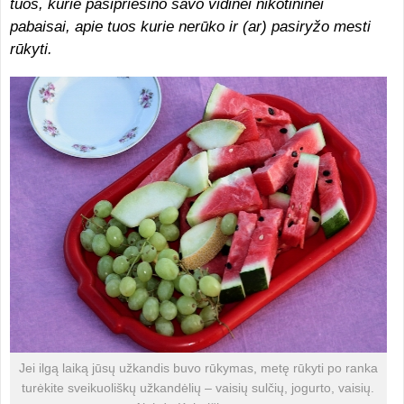
tuos, kurie pasipriešino savo vidinei nikotininei
pabaisai, apie tuos kurie nerūko ir (ar) pasiryžo mesti
rūkyti.
Jei ilgą laiką jūsų užkandis buvo rūkymas, metę rūkyti po ranka
turėkite sveikuoliškų užkandėlių – vaisių sulčių, jogurto, vaisių.