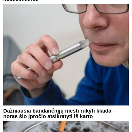
Dažniausia bandančiųjų mesti rūkyti klaida –
noras šio įpročio atsikratyti iš karto