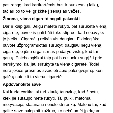
pasirengę, kad kartkartėmis bus ir sunkesnių laikų,
tačiau po to vėl grįžkite į senąsias vėžes.
Žinoma, viena cigaretė negali pakenkti
Dar ir kaip gali. Jeigu metėte rūkyti, bet surūkėte vieną
cigaretę, poveikis gali būti toks stiprus, kad nepavyks
jo įveikti. Cigarečių reikės vis daugiau. Fiziologiškai
buvote užprogramuotas surūkyti daugiau negu vieną
cigaretę, o jūsų organizmas padarys viską, kad tai
gautų. Psichologiškai taip pat bus sunku sugrįžti prie
nerūkymo, kai jau surūkyta ta viena cigaretė. Todėl
nėra jokios prasmės svaičioti apie palengvėjimą, kurį
galėtų suteikti ta viena cigaretė.
Apdovanokite save
Kai kurie exrūkaliai turi kiaulę taupyklę, kad žinotų,
kiek jie sutaupo metę rūkyti. Tai puiki, matoma
motyvacija, skatinanti nenuleisti rankų. Malonu tai, kad
galite save palepinti kažkuo, ko nebūtumėt įpirkę ar