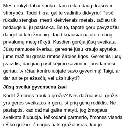
Mesti rūkyti labai sunku. Tam reikia daug drąsos ir
stiprybės. Todėl tikrai galite vadintis didvyriu! Pusė
rūkalių stengiasi mesti kiekvienais metais, tačiau tik
nedaugeliui jų pasiseka. Be to, tapote geru pavyzdžiu
daugeliui kitų žmonių. Jau tikriausiai pajutote daug
privalumų metę rūkyti. Kasdien gerėja jūsų sveikata.
Jūsų namuose švariau, geresnė jūsų kraujo apytaka,
jums mažiau gresia rimtos širdies ligos. Geresnis jūsų
įvaizdis, daugiau pasitikėjimo savimi ir, jausdamiesi
geriau, tvirčiau kontroliuojate savo gyvenimą! Taigi, ar
dar turite priežasčių vėl užsirūkyti?
Jūsų sveika gyvensena žavi
Kodėl žmones traukia grožis? Nes dažniausiai grožis
yra geros sveikatos ir gerų, stiprių genų rodiklis. Ne
paslaptis, kad dažnai galite matyti, jog žmogaus
sveikata šlubuoja. Ieškodami partnerio, žmonės visada
ieško grožio. Žmogus pats gražiausias, kai jo