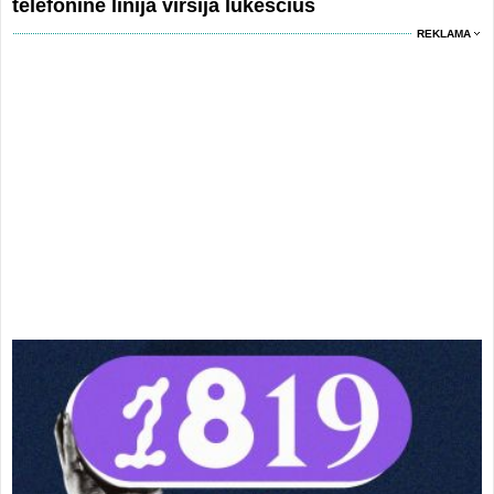
telefonine linija viršija lūkesčius
REKLAMA