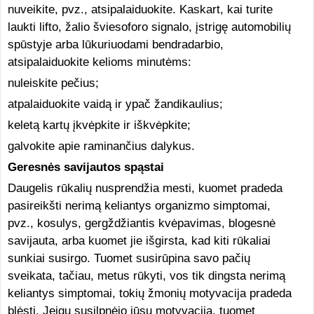
nuveikite, pvz., atsipalaiduokite. Kaskart, kai turite
laukti lifto, žalio šviesoforo signalo, įstrigę automobilių
spūstyje arba lūkuriuodami bendradarbio,
atsipalaiduokite kelioms minutėms:
nuleiskite pečius;
atpalaiduokite vaidą ir ypač žandikaulius;
keletą kartų įkvėpkite ir iškvėpkite;
galvokite apie raminančius dalykus.
Geresnės savijautos spąstai
Daugelis rūkalių nusprendžia mesti, kuomet pradeda
pasireikšti nerimą keliantys organizmo simptomai,
pvz., kosulys, gergždžiantis kvėpavimas, blogesnė
savijauta, arba kuomet jie išgirsta, kad kiti rūkaliai
sunkiai susirgo. Tuomet susirūpina savo pačių
sveikata, tačiau, metus rūkyti, vos tik dingsta nerimą
keliantys simptomai, tokių žmonių motyvacija pradeda
blėsti. Jeigu susilpnėjo jūsų motyvacija, tuomet