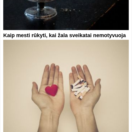
Kaip mesti rūkyti, kai žala sveikatai nemotyvuoja