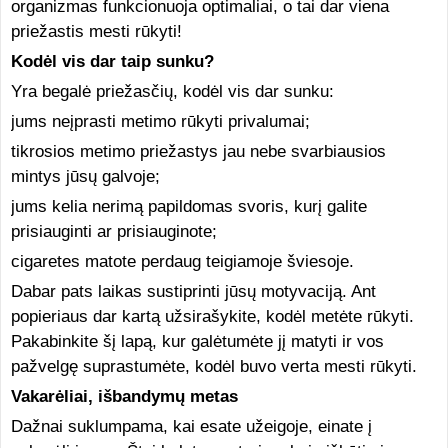
organizmas funkcionuoja optimaliai, o tai dar viena
priežastis mesti rūkyti!
Kodėl vis dar taip sunku?
Yra begalė priežasčių, kodėl vis dar sunku:
jums neįprasti metimo rūkyti privalumai;
tikrosios metimo priežastys jau nebe svarbiausios
mintys jūsų galvoje;
jums kelia nerimą papildomas svoris, kurį galite
prisiauginti ar prisiauginote;
cigaretes matote perdaug teigiamoje šviesoje.
Dabar pats laikas sustiprinti jūsų motyvaciją. Ant
popieriaus dar kartą užsirašykite, kodėl metėte rūkyti.
Pakabinkite šį lapą, kur galėtumėte jį matyti ir vos
pažvelgę suprastumėte, kodėl buvo verta mesti rūkyti.
Vakarėliai, išbandymų metas
Dažnai suklumpama, kai esate užeigoje, einate į