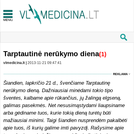
Tarptautinė nerūkymo diena
(1)
vlmedicina.lt |
2013-11-21 09:47:41
REKLAMA
Šiandien, lapkričio 21 d., švenčiame Tarptautinę
nerūkymo dieną. Dažniausiai minėdami tokio tipo
šventes, kalbame apie rūkančius, jų žalingą elgseną,
galimas pasekmės. Net nesusimąstydami liaupsiname
arba gėdiname tuos, kurie tokią dieną turėtų būti
mažiausiai minimi. Taigi šiandien nusprendėm pakalbėti
apie tuos, iš kurių galime imti pavyzdį. Rašysime apie