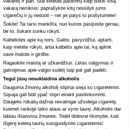
vakarėlį ir pan. Štai keletas patarimų kaip išbūti visą
vakarą nerūkius: paprašykite kitų nesiūlyti jums
cigarečių ir jų neduoti – net jei patys to prašytumėte!
Šokite! Tai tarsi mankšta, nuo kurios pasijusite geriau,
be to, šokant sunku rūkyti.
Kalbėkitės apie ką nors. Galite, pavyzdžiui, aptarti,
kaip metėte rūkyti, arba kalbėtis apie tai, ką aplink
save matote ir girdite.
Ragaukite maistą ar užkandžius. Lėtas valgymas ir
galvojimas apie valgio sudėtį taip pat gali padėti.
Tegul jūsų nesuklaidina alkoholis
Dauguma žmonių alkoholį stipriai sieja su cigaretėmis.
Sąsaja gali būti ypač stipri einant pasilinksminti.
Daugelis rūkalių dažnai nevalingai užsidega cigaretę,
kuomet rankoje laiko alaus ar vyno taurę. Alkoholis dar
labiau išlaisvina žmones. Todėl didesnė tikimybė, kad
išgėrę keletą taurių susigundysite cigaretėmis!