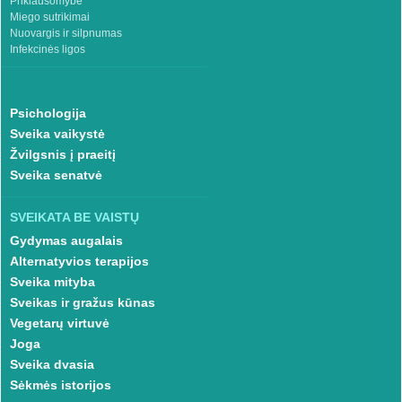
Priklausomybė
Miego sutrikimai
Nuovargis ir silpnumas
Infekcinės ligos
Psichologija
Sveika vaikystė
Žvilgsnis į praeitį
Sveika senatvė
SVEIKATA BE VAISTŲ
Gydymas augalais
Alternatyvios terapijos
Sveika mityba
Sveikas ir gražus kūnas
Vegetarų virtuvė
Joga
Sveika dvasia
Sėkmės istorijos