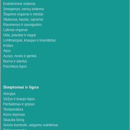
Endokrininė sistema
Smegenys, nervų sistema
Šlapimo organai ir inkstai
Stuburas, kaulai, sąnariai
Raumenys ir sausgyslės
Lytiniai organai
Oda, plaukai ir nagai
Limfmazgiai, kraujas ir imunitetas
Krūtys
Akys
Ausys, nosis ir gerklė
Burna ir dantys
Psichikos ligos
Simptomai ir ligos
Alergija
Vėžys ir kraujo ligos
Peršalimas ir gripas
Temperatūra
Kūno tirpimas
Skauda šoną
Svorio kontrolė, valgymo sutrikimai