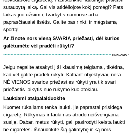
sutaupytą laiką. Gal vis atidėliojote kokį pomėgį? Pats
laikas juo užsiimti, tvarkytis namuose arba
paprasčiausiai ilsėtis. Galite pasirinkti ir mėgstamą
sportą!
Ar žinote nors vieną SVARIĄ priežastį, dėl kurios
galėtumėte vėl pradėti rūkyti?
REKLAMA
Jeigu negalite atsakyti į šį klausimą teigiamai, tikėtina,
kad vėl galite pradėti rūkyti. Kalbant objektyviai, nėra
NĖ VIENOS svarios priežasties rūkyti yra tik svari
priežastis laikytis nuo rūkymo kuo atokiau.
Laukdami atsipalaiduokite
Kuomet rūkaliams tenka laukti, jie paprastai prisidega
cigaretę. Rūkymas ir laukimas atrodo neišvengiamai
susiję. Dabar, metus rūkyti, gali pasirodyti keista laukti
be cigaretės. Išnaudokite šią galimybę ir ką nors