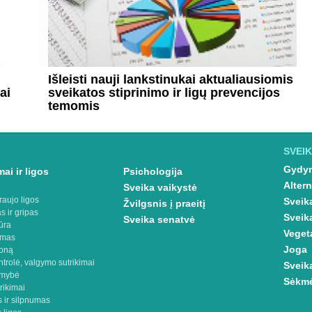
Išleisti nauji lankstinukai aktualiausiomis
ai
sveikatos stiprinimo ir ligų prevencijos
temomis
SVEIK
Gydym
ai ir ligos
Psichologija
Altern
Sveika vaikystė
raujo ligos
Sveik
Žvilgsnis į praeitį
s ir gripas
Sveik
Sveika senatvė
ūra
Veget
imas
Joga
oną
ntrolė, valgymo sutrikimai
Sveik
omybė
Sėkmė
rikimai
 ir silpnumas