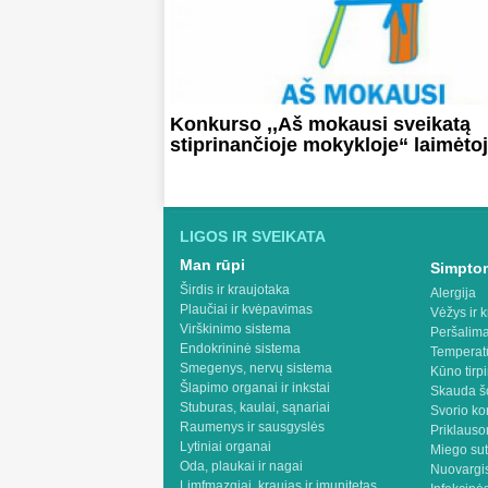
Konkurso ,,Aš mokausi sveikatą
stiprinančioje mokykloje“ laimėtoj
LIGOS IR SVEIKATA
Man rūpi
Simptom
Širdis ir kraujotaka
Alergija
Plaučiai ir kvėpavimas
Vėžys ir k
Virškinimo sistema
Peršalima
Endokrininė sistema
Temperat
Smegenys, nervų sistema
Kūno tirp
Šlapimo organai ir inkstai
Skauda š
Stuburas, kaulai, sąnariai
Svorio ko
Raumenys ir sausgyslės
Priklaus
Lytiniai organai
Miego sut
Oda, plaukai ir nagai
Nuovargis
Limfmazgiai, kraujas ir imunitetas