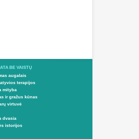
ATA BE VAISTŲ
as augalais
atyvios terapijos
a mityba
as ir gražus kūnas
arų virtuvė
a dvasia
s istorijos