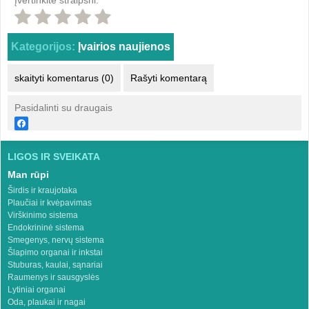
Įvertinkite straipsni:
Kategorijos:
Įvairios naujienos
skaityti komentarus (0)
Rašyti komentarą
Pasidalinti su draugais
LIGOS IR SVEIKATA
Man rūpi
Širdis ir kraujotaka
Plaučiai ir kvėpavimas
Virškinimo sistema
Endokrininė sistema
Smegenys, nervų sistema
Šlapimo organai ir inkstai
Stuburas, kaulai, sąnariai
Raumenys ir sausgyslės
Lytiniai organai
Oda, plaukai ir nagai