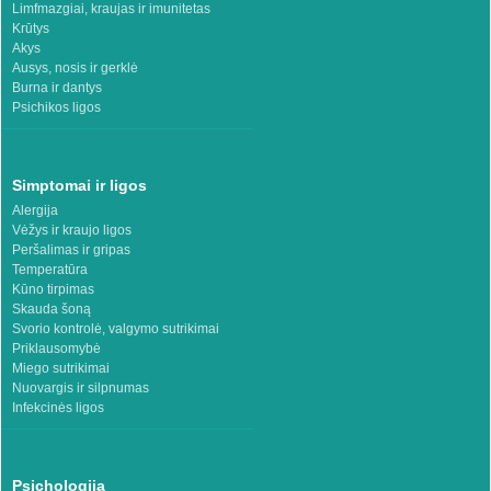
Limfmazgiai, kraujas ir imunitetas
Krūtys
Akys
Ausys, nosis ir gerklė
Burna ir dantys
Psichikos ligos
Simptomai ir ligos
Alergija
Vėžys ir kraujo ligos
Peršalimas ir gripas
Temperatūra
Kūno tirpimas
Skauda šoną
Svorio kontrolė, valgymo sutrikimai
Priklausomybė
Miego sutrikimai
Nuovargis ir silpnumas
Infekcinės ligos
Psichologija