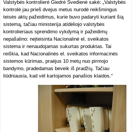
Valstybės kontrolierė Giedrė Švedienė sakė: „Valstybės
kontrolė jau prieš dvejus metus nurodė reikšmingus
teisės aktų pažeidimus, kurie buvo padaryti kuriant šią
sistemą, tačiau ministerija atidėliojo valstybės
kontrolieriaus sprendimo vykdymą ir pažeidimų
nepašalino: neįteisinta Nacionalinė el. sveikatos
sistema ir nenaudojamas sukurtas produktas. Tai
reiškia, kad Nacionalinės el. sveikatos informacinės
sistemos kūrimas, praėjus 10 metų nuo pirmojo
bandymo, pradedamas beveik iš pradžių. Tačiau
liūdniausia, kad vėl kartojamos panašios klaidos.“