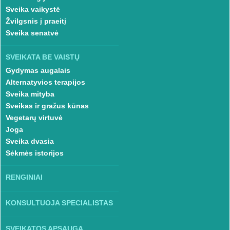
Sveika vaikystė
Žvilgsnis į praeitį
Sveika senatvė
SVEIKATA BE VAISTŲ
Gydymas augalais
Alternatyvios terapijos
Sveika mityba
Sveikas ir gražus kūnas
Vegetarų virtuvė
Joga
Sveika dvasia
Sėkmės istorijos
RENGINIAI
KONSULTUOJA SPECIALISTAS
SVEIKATOS APSAUGA