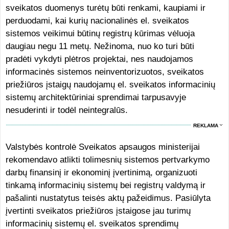
sveikatos duomenys turėtų būti renkami, kaupiami ir
perduodami, kai kurių nacionalinės el. sveikatos
sistemos veikimui būtinų registrų kūrimas vėluoja
daugiau negu 11 metų. Nežinoma, nuo ko turi būti
pradėti vykdyti plėtros projektai, nes naudojamos
informacinės sistemos neinventorizuotos, sveikatos
priežiūros įstaigų naudojamų el. sveikatos informacinių
sistemų architektūriniai sprendimai tarpusavyje
nesuderinti ir todėl neintegralūs.
REKLAMA
Valstybės kontrolė Sveikatos apsaugos ministerijai
rekomendavo atlikti tolimesnių sistemos pertvarkymo
darbų finansinį ir ekonominį įvertinimą, organizuoti
tinkamą informacinių sistemų bei registrų valdymą ir
pašalinti nustatytus teisės aktų pažeidimus. Pasiūlyta
įvertinti sveikatos priežiūros įstaigose jau turimų
informacinių sistemų el. sveikatos sprendimų