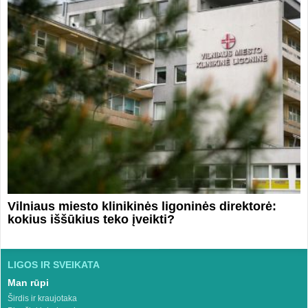
Vilniaus miesto klinikinės ligoninės direktorė:
kokius iššūkius teko įveikti?
LIGOS IR SVEIKATA
Man rūpi
Širdis ir kraujotaka