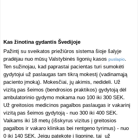
Kas žinotina gydantis Švedijoje
Pažintį su sveikatos priežiūros sistema šioje šalyje
pradėjau nuo mūsų Valstybinės ligonių kasos
.
puslapio
Ten sužinojau, kad paprastai pacientas turi sumokėti
gydytojui už paslaugas tam tikrą mokestį (vadinamąją
paciento įmoką). Mokesčiai, jų akimis, nedideli. Už
vizitą pas šeimos (bendrosios praktikos) gydytoją dėl
ambulatorinio gydymo mokama nuo 100 iki 300 SEK.
Už greitosios medicinos pagalbos paslaugas ir vakarinį
vizitą pas šeimos gydytoją - nuo 300 iki 400 SEK.
Vaikams iki 18 metų (išskyrus vizitus į greitosios
pagalbos ir vakaro klinikas bei rentgeno tyrimus) - nuo
0 iki 140 SEK. Jeigu patekote į ligoninę, tai už