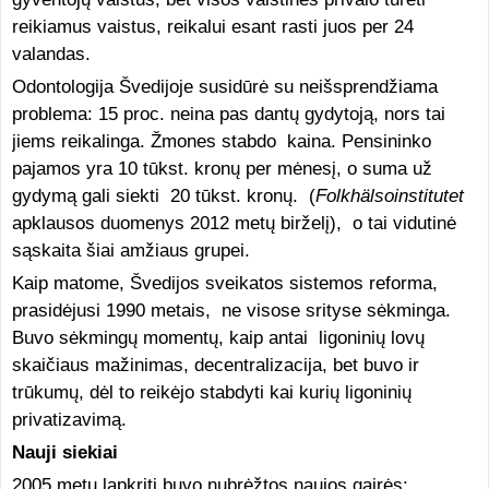
reikiamus vaistus, reikalui esant rasti juos per 24
valandas.
Odontologija Švedijoje susidūrė su neišsprendžiama
problema: 15 proc. neina pas dantų gydytoją, nors tai
jiems reikalinga. Žmones stabdo kaina. Pensininko
pajamos yra 10 tūkst. kronų per mėnesį, o suma už
gydymą gali siekti 20 tūkst. kronų. (
Folkhälsoinstitutet
apklausos duomenys 2012 metų birželį), o tai vidutinė
sąskaita šiai amžiaus grupei.
Kaip matome, Švedijos sveikatos sistemos reforma,
prasidėjusi 1990 metais, ne visose srityse sėkminga.
Buvo sėkmingų momentų, kaip antai ligoninių lovų
skaičiaus mažinimas, decentralizacija, bet buvo ir
trūkumų, dėl to reikėjo stabdyti kai kurių ligoninių
privatizavimą.
Nauji siekiai
2005 metų lapkritį buvo nubrėžtos naujos gairės: