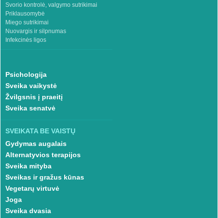
Svorio kontrolė, valgymo sutrikimai
Priklausomybė
Miego sutrikimai
Nuovargis ir silpnumas
Infekcinės ligos
Psichologija
Sveika vaikystė
Žvilgsnis į praeitį
Sveika senatvė
SVEIKATA BE VAISTŲ
Gydymas augalais
Alternatyvios terapijos
Sveika mityba
Sveikas ir gražus kūnas
Vegetarų virtuvė
Joga
Sveika dvasia