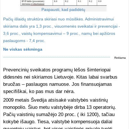
Paspausti, kad padidėtų
Pačių išlaidų struktūra skiriasi nuo mūsiškės. Administravimui
skiriama dalis yra 1,3 proc., visuomenės sveikatai ir prevencijai -
3,6 proc., vaistų kompensavimui – 9 proc., namų bei apžiūros
paslaugoms - 7,4 proc.
Ne viskas sėkminga
Reklama
Prevencinių sveikatos programų lėšos šimteriopai
didesnės nei skiriamos Lietuvoje. Kitas labai svarbus
bruožas – paslaugos namuose. Jos finansuojamas
specifiškai, ko pas mus dar nėra.
2009 metais Švedija atsisakė valstybės vaistinių
monopolio. Šiuo metu valstybėje dirba 13 operatorių.
Pačių vaistinių sumažėjo 20 proc. ( iki 1200), tačiau
kokybė išaugo. Tiesa, valstybė kompensuoja daliai
gyventojų vaistus, bet visos vaistinės privalo turėti