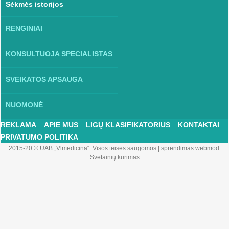
Sėkmės istorijos
RENGINIAI
KONSULTUOJA SPECIALISTAS
SVEIKATOS APSAUGA
NUOMONĖ
REKLAMA
APIE MUS
LIGŲ KLASIFIKATORIUS
KONTAKTAI
PRIVATUMO POLITIKA
2015-20 © UAB „Vlmedicina“. Visos teises saugomos
|
sprendimas webmod:
Svetainių kūrimas