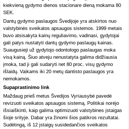
kiekvieną gydymo dienos stacionare dieną mokama 80
SEK.
Dantų gydymo paslaugos Švedijoje yra atskirtos nuo
valstybinės sveikatos apsaugos sistemos. 1999 metais
buvo atsisakyta kainų reguliavimo, vadinasi, gydytojai
gali patys nustatyti dantų gydymo paslaugų kainas.
Suaugusieji už gydytojo odontologo paslaugas moka
visą kainą. Šiuo atveju nenustatyta galima didžiausia
įmoka, tad ji gali sudaryti net 80 proc. visų gydymo
išlaidų. Vaikams iki 20 metų dantisto paslaugos yra
nemokamos.
Supaprastinimo link
Maždaug prieš metus Švedijos Vyriausybė pavedė
revizuoti sveikatos apsaugos sistemą. Politikai norėjo
išsiaiškinti, kaip galima optimizuoti valstybines įstaigas
šioje srityje. Dabar yra žinomi šios patikros rezultatai.
Sudėtingą, iš 12 įstaigų susidedančios sveikatos