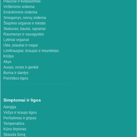
Plaučiai ir kvėpavimas
Virškinimo sistema
Endokrininė sistema
Smegenys, nervų sistema
Šlapimo organai ir inkstai
Stuburas, kaulai, sąnariai
Raumenys ir sausgyslės
Lytiniai organai
Oda, plaukai ir nagai
Limfmazgiai, kraujas ir imunitetas
Krūtys
Akys
Ausys, nosis ir gerklė
Burna ir dantys
Psichikos ligos
Simptomai ir ligos
Alergija
Vėžys ir kraujo ligos
Peršalimas ir gripas
Temperatūra
Kūno tirpimas
Skauda šoną