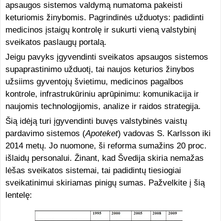
apsaugos sistemos valdymą numatoma pakeisti
keturiomis žinybomis. Pagrindinės užduotys: padidinti
medicinos įstaigų kontrolę ir sukurti vieną valstybinį
sveikatos paslaugų portalą.
Jeigu pavyks įgyvendinti sveikatos apsaugos sistemos
supaprastinimo užduotį, tai naujos keturios žinybos
užsiims gyventojų švietimu, medicinos pagalbos
kontrole, infrastrukūriniu aprūpinimu: komunikacija ir
naujomis technologijomis, analize ir raidos strategija.
Šią idėją turi įgyvendinti buvęs valstybinės vaistų
pardavimo sistemos (
Apoteket
) vadovas S. Karlsson iki
2014 metų. Jo nuomone, ši reforma sumažins 20 proc.
išlaidų personalui. Žinant, kad Švedija skiria nemažas
lėšas sveikatos sistemai, tai padidintų tiesiogiai
sveikatinimui skiriamas pinigų sumas. Pažvelkite į šią
lentelę: