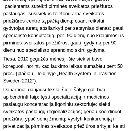
pacientams suteikti pirminės sveikatos priežiūros
paslaugas susisiekus telefonu arba sveikatos
priežiūros centre tą pačią dieną; esant reikalui
gydytojas turėtų apsilankyti per septynias dienas; gauti
specialisto konsultaciją per 90 dienų nuo kreipimosi iš
pirminės sveikatos priežiūros; gauti gydymą per 90
dienų nuo specialisto sprendimo skirti gydymą.
Tiesa, 2010 gegužės mėnesį šie siekiai buvo
koreguoti, norint, kad laukimo laikas sumažėtų bent 50
proc. (plačiau - leidinyje „Health System in Trasition
Sweden:2012“).
Dabartiniai naujausi tikslai šioje šalyje gali būti
apibendrinti taip: tęsti specializaciją ir medicinos
paslaugų koncentraciją ligoninių sektoriuje; siekti
sveikatos paslaugų regionalizacijos; geriau koordinuoti
priežiūrą, ypač senų žmonių; vystyti konkurenciją ir
privatizaciją pirminės sveikatos priežiūros srityje; keisti