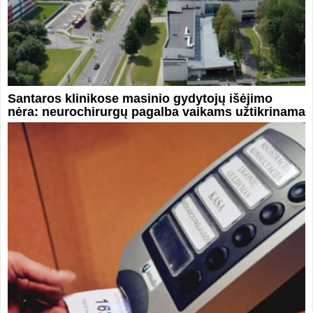
Santaros klinikose masinio gydytojų išėjimo
nėra: neurochirurgų pagalba vaikams užtikrinama