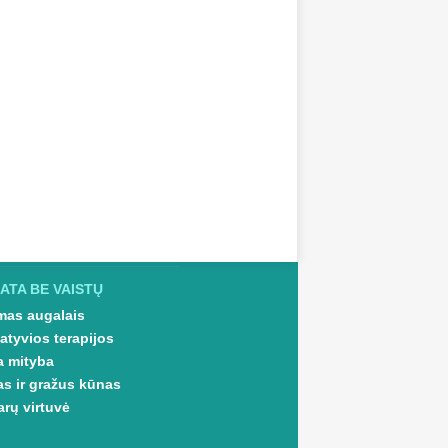
ATA BE VAISTŲ
as augalais
atyvios terapijos
a mityba
as ir gražus kūnas
arų virtuvė