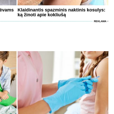
 tėvams
Klaidinantis spazminis naktinis kosulys:
ką žinoti apie kokliušą
REKLAMA