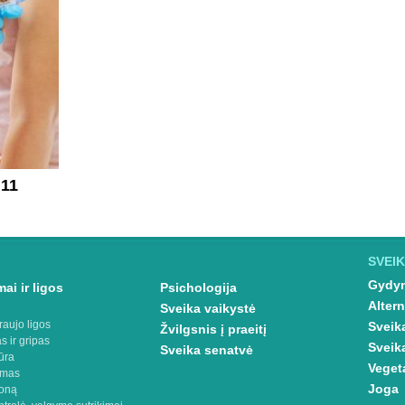
 11
SVEIK
Gydym
ai ir ligos
Psichologija
Altern
Sveika vaikystė
raujo ligos
Sveik
Žvilgsnis į praeitį
s ir gripas
Sveik
Sveika senatvė
ūra
Veget
imas
Joga
oną