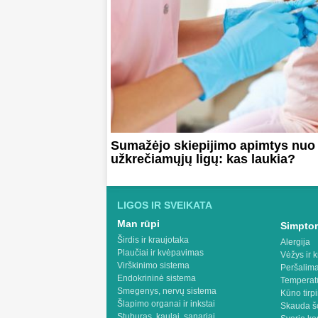
Sumažėjo skiepijimo apimtys nuo
užkrečiamųjų ligų: kas laukia?
LIGOS IR SVEIKATA
Man rūpi
Simptom
Širdis ir kraujotaka
Alergija
Plaučiai ir kvėpavimas
Vėžys ir k
Virškinimo sistema
Peršalima
Endokrininė sistema
Temperat
Smegenys, nervų sistema
Kūno tirp
Šlapimo organai ir inkstai
Skauda š
Stuburas, kaulai, sąnariai