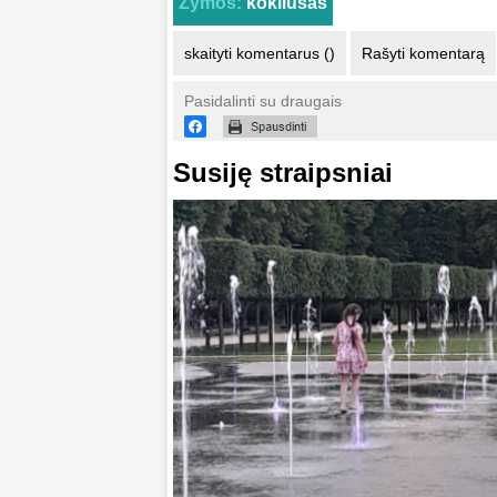
Žymos:
kokliušas
skaityti komentarus ()
Rašyti komentarą
Pasidalinti su draugais
Susiję straipsniai