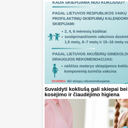
Suvaldyti kokliušą gali skiepai bei
kosėjimo ir čiaudėjimo higiena