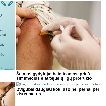
Šeimos gydytoja: baiminamasi prieš
šimtmečius siautėjusių ligų protrūkio
Dvigubai daugiau kokliušo nei pernai per
visus metus