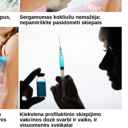
epus,
Sergamumas kokliušu nemažėja:
nepamirškite pasidomėti skiepais
s
Kiekviena profilaktinio skiepijimo
mis
vakcinos dozė svarbi ir vaiko, ir
visuomenės sveikatai