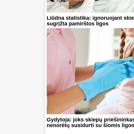
Liūdna statistika: ignoruojant ski
sugrįžta pamirštos ligos
Gydytoja: joks skiepų priešininka
nenorėtų susidurti su šiomis ligo