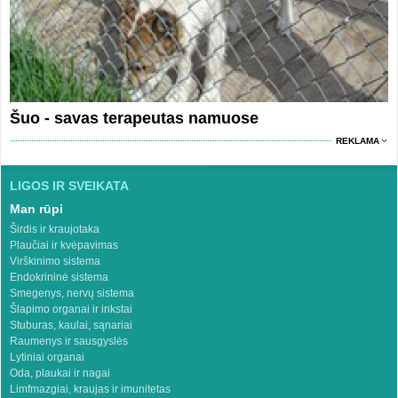
Šuo - savas terapeutas namuose
REKLAMA
LIGOS IR SVEIKATA
Man rūpi
Širdis ir kraujotaka
Plaučiai ir kvėpavimas
Virškinimo sistema
Endokrininė sistema
Smegenys, nervų sistema
Šlapimo organai ir inkstai
Stuburas, kaulai, sąnariai
Raumenys ir sausgyslės
Lytiniai organai
Oda, plaukai ir nagai
Limfmazgiai, kraujas ir imunitetas