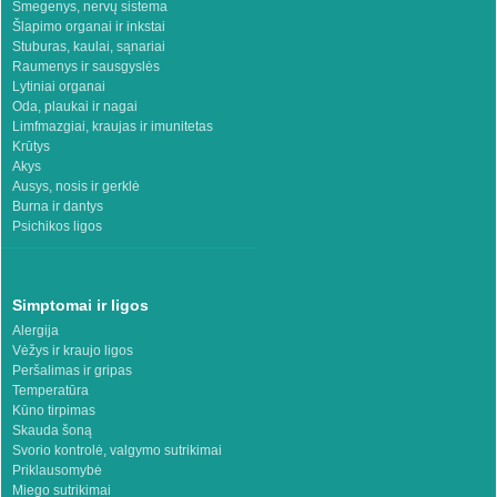
Smegenys, nervų sistema
Šlapimo organai ir inkstai
Stuburas, kaulai, sąnariai
Raumenys ir sausgyslės
Lytiniai organai
Oda, plaukai ir nagai
Limfmazgiai, kraujas ir imunitetas
Krūtys
Akys
Ausys, nosis ir gerklė
Burna ir dantys
Psichikos ligos
Simptomai ir ligos
Alergija
Vėžys ir kraujo ligos
Peršalimas ir gripas
Temperatūra
Kūno tirpimas
Skauda šoną
Svorio kontrolė, valgymo sutrikimai
Priklausomybė
Miego sutrikimai