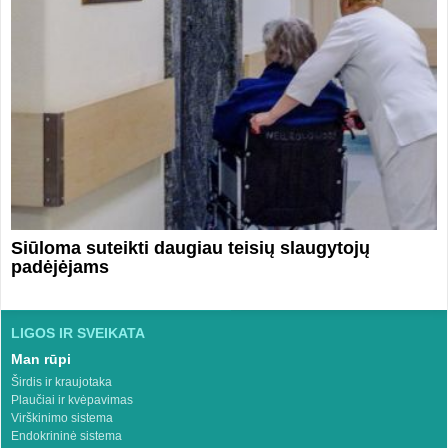
Siūloma suteikti daugiau teisių slaugytojų
padėjėjams
LIGOS IR SVEIKATA
Man rūpi
Širdis ir kraujotaka
Plaučiai ir kvėpavimas
Virškinimo sistema
Endokrininė sistema