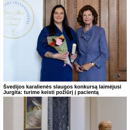
Švedijos karalienės slaugos konkursą laimėjusi
Jurgita: turime keisti požiūrį į pacientą