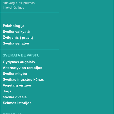
Nuovargis ir silpnumas
Infekcinės ligos
Psichologija
Sveika vaikystė
Žvilgsnis į praeitį
Sveika senatvė
SVEIKATA BE VAISTŲ
Gydymas augalais
Alternatyvios terapijos
Sveika mityba
Sveikas ir gražus kūnas
Vegetarų virtuvė
Joga
Sveika dvasia
Sėkmės istorijos