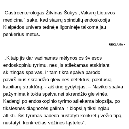
Gastroenterologas Žilvinas Šukys „Vakarų Lietuvos
medicinai“ sakė, kad siaurų spindulių endoskopija
Klaipėdos universitetinėje ligoninėje taikoma jau
penkerius metus.
REKLAMA
„Kitaip jis dar vadinamas mėlynosios šviesos
endoskopiniu tyrimu, nes jis atliekamas atskiriant
skirtingas spalvas, ir tam tikra spalva parodo
paviršinius skrandžio gleivinės defektus, pakitusią
kapiliarų struktūrą, - aiškino gydytojas. – Naviko spalva
pažymima kitokia spalva nei skrandžio gleivinės.
Kadangi po endoskopinio tyrimo atliekama biopsija, po
tikslesnės diagnozės galima ir biopsiją tikslingiau
atlikti. Šis tyrimas padeda nustatyti konkretų vėžio tipą,
nustatyti konkrečias vėžines ląsteles“.