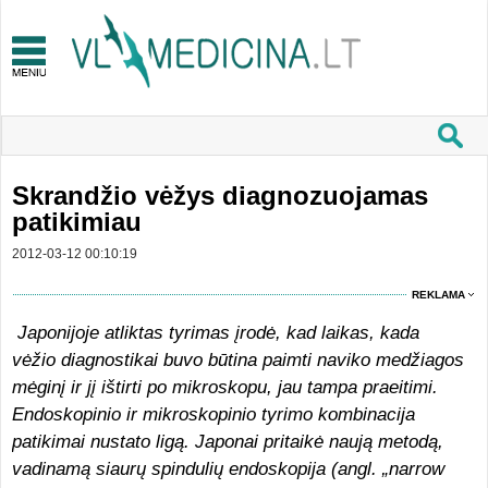
Skrandžio vėžys diagnozuojamas
patikimiau
2012-03-12 00:10:19
REKLAMA
Japonijoje atliktas tyrimas įrodė, kad laikas, kada
vėžio diagnostikai buvo būtina paimti naviko medžiagos
mėginį ir jį ištirti po mikroskopu, jau tampa praeitimi.
Endoskopinio ir mikroskopinio tyrimo kombinacija
patikimai nustato ligą. Japonai pritaikė naują metodą,
vadinamą siaurų spindulių endoskopija (angl. „narrow