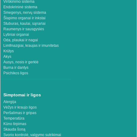
Virškinimo sistema
Endokrininė sistema
Smegenys, nervų sistema
Šlapimo organai ir inkstai
Stuburas, kaulai, sąnariai
Raumenys ir sausgyslės
Lytiniai organai
Oda, plaukai ir nagai
Limfmazgiai, kraujas ir imunitetas
Krūtys
Akys
Ausys, nosis ir gerklė
Burna ir dantys
Psichikos ligos
Simptomai ir ligos
Alergija
Vėžys ir kraujo ligos
Peršalimas ir gripas
Temperatūra
Kūno tirpimas
Skauda šoną
Svorio kontrolė, valgymo sutrikimai