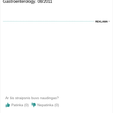
Gastroenterology. 08/2011
REKLAMA
Ar šis straipsnis buvo naudingas?
Patinka (
0
)
Nepatinka (
0
)