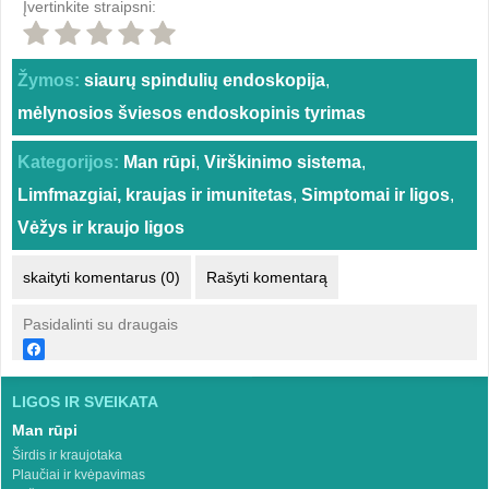
Įvertinkite straipsni:
Žymos:
siaurų spindulių endoskopija
,
mėlynosios šviesos endoskopinis tyrimas
Kategorijos:
Man rūpi
,
Virškinimo sistema
,
Limfmazgiai, kraujas ir imunitetas
,
Simptomai ir ligos
,
Vėžys ir kraujo ligos
skaityti komentarus (0)
Rašyti komentarą
Pasidalinti su draugais
LIGOS IR SVEIKATA
Man rūpi
Širdis ir kraujotaka
Plaučiai ir kvėpavimas