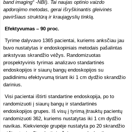
band imaging“ -NBI). Tai naujas optinio vaizdo
apdorojimo metodas, gerai išryškinantis gleivinės
paviršiaus struktūrą ir kraujagyslių tinklą
.
Efektyvumas – 90 proc.
Tyrime dalyvavo 1365 pacientai, kuriems anksčiau jau
buvo nustatytas ir endoskopiniais metodais pašalintas
ankstyvas skrandžio vėžys. Randomizuotas
prospektyvinis tyrimas analizavo standartinės
endoskopijos ir siaurų bangų endoskopijos su
padidinimu efektyvumą tiriant iki 1 cm dydžio skrandžio
darinius.
Visi pacientai ištirti standartine endoskopija, po to
randomizuoti į siaurų bangų ir standartinės
endoskopijos grupes. Iš visų į tyrimą įtrauktų pacientų
randomizuoti 362, kuriems nustatytas iki 1 cm dydžio
navikas. Kiekvienoje grupėje nustatyta po 20 skrandžio