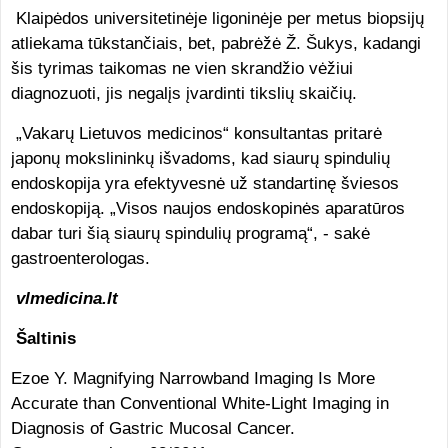
Klaipėdos universitetinėje ligoninėje per metus biopsijų
atliekama tūkstančiais, bet, pabrėžė Ž. Šukys, kadangi
šis tyrimas taikomas ne vien skrandžio vėžiui
diagnozuoti, jis negalįs įvardinti tikslių skaičių.
„Vakarų Lietuvos medicinos“ konsultantas pritarė
japonų mokslininkų išvadoms, kad siaurų spindulių
endoskopija yra efektyvesnė už standartinę šviesos
endoskopiją. „Visos naujos endoskopinės aparatūros
dabar turi šią siaurų spindulių programą“, - sakė
gastroenterologas.
vlmedicina.lt
Šaltinis
Ezoe Y. Magnifying Narrowband Imaging Is More
Accurate than Conventional White-Light Imaging in
Diagnosis of Gastric Mucosal Cancer.