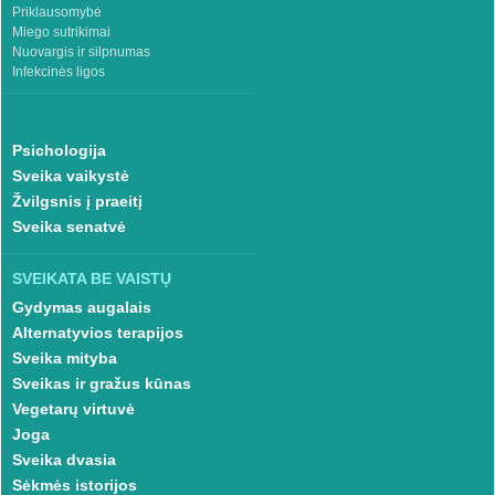
Priklausomybė
Miego sutrikimai
Nuovargis ir silpnumas
Infekcinės ligos
Psichologija
Sveika vaikystė
Žvilgsnis į praeitį
Sveika senatvė
SVEIKATA BE VAISTŲ
Gydymas augalais
Alternatyvios terapijos
Sveika mityba
Sveikas ir gražus kūnas
Vegetarų virtuvė
Joga
Sveika dvasia
Sėkmės istorijos